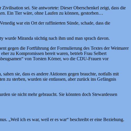
vilisation sei. Sie antwortete: Dieser Oberschenkel zeigt, dass die
ugen. Ein Tier wäre, ohne Laufen zu können, gestorben…
Venedig war ein Ort der raffinierten Sünde, schade, dass die
 City wurde Miranda süchtig nach ihm und man sprach davon.
uent gegen die Fortführung der Formulierung des Textes der Weimarer
er eher zu Kompromissen bereit waren, betrieb Frau Selbert
e Unbeugsamen“ von Torsten Körner, wo die CDU-Frauen vor
, sahen sie, dass es andere Aktionen gegen brauchte, notfalls mit
n zu sterben, wurden sie entlassen, aber zurück ins Gefängnis
urden sie nicht mehr gebraucht. Sie könnten doch Stewardessen
. „Weil ich es war, weil er es war“ beschreibt er eine Beziehung.