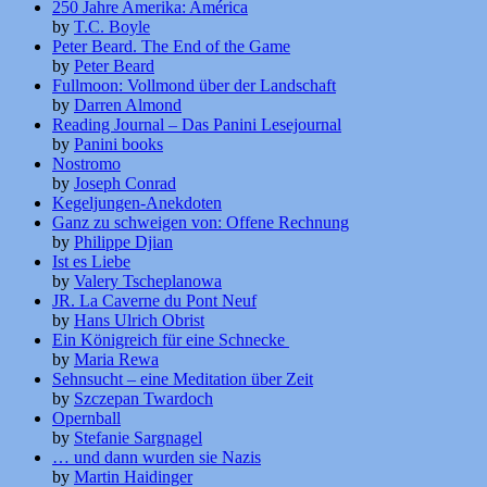
250 Jahre Amerika: América
by
T.C. Boyle
Peter Beard. The End of the Game
by
Peter Beard
Fullmoon: Vollmond über der Landschaft
by
Darren Almond
Reading Journal – Das Panini Lesejournal
by
Panini books
Nostromo
by
Joseph Conrad
Kegeljungen-Anekdoten
Ganz zu schweigen von: Offene Rechnung
by
Philippe Djian
Ist es Liebe
by
Valery Tscheplanowa
JR. La Caverne du Pont Neuf
by
Hans Ulrich Obrist
Ein Königreich für eine Schnecke
by
Maria Rewa
Sehnsucht – eine Meditation über Zeit
by
Szczepan Twardoch
Opernball
by
Stefanie Sargnagel
… und dann wurden sie Nazis
by
Martin Haidinger