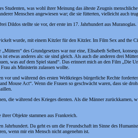
Studenten, was wohl ihrer Meinung das älteste Zeugnis menschlicher Zi
derer Menschen angewiesen war; die sie fütterten, vielleicht auch tr
i Dildos stellte sie vor, der erste im 17. Jahrhundert aus Muranoglas. 
ickelt wurde, mit einem Kitzler für den Kitzler. Im Film Sex and the
 „Müttern“ des Grundgesetzes war nur eine, Elisabeth Selbert, konseq
s ist etwas anderes als: sie sind gleich. Als auch die anderen drei Mütt
 Frauen, was auf dem Spiel stand“. Das erinnert mich an den Film „Di
Frau als Ministerin zulassen wollte.
en vor und während des ersten Weltkrieges bürgerliche Rechte forderten
 and Mouse Act“. Wenn die Frauen so geschwächt waren, dass sie drohte
aillen.
nen, die während des Krieges dienten. Als die Männer zurückkamen, w
le ihrer Objekte stammen aus Frankreich.
Jahrhundert. Da geht es um die Freundschaft im Sinne des Humanismus
eren, wenn mir ein Mensch nicht angenehm ist.