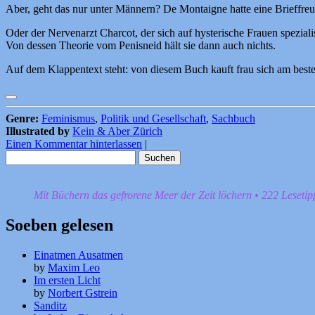
Aber, geht das nur unter Männern? De Montaigne hatte eine Brieffreun
Oder der Nervenarzt Charcot, der sich auf hysterische Frauen speziali
Von dessen Theorie vom Penisneid hält sie dann auch nichts.
Auf dem Klappentext steht: von diesem Buch kauft frau sich am besten 
Genre:
Feminismus
,
Politik und Gesellschaft
,
Sachbuch
Illustrated by
Kein & Aber Zürich
Einen Kommentar hinterlassen
|
Suchen
nach:
Mit Büchern das gefrorene Meer der Zeit löchern • 222 Leseti
Soeben gelesen
Einatmen Ausatmen
by
Maxim Leo
Im ersten Licht
by
Norbert Gstrein
Sanditz