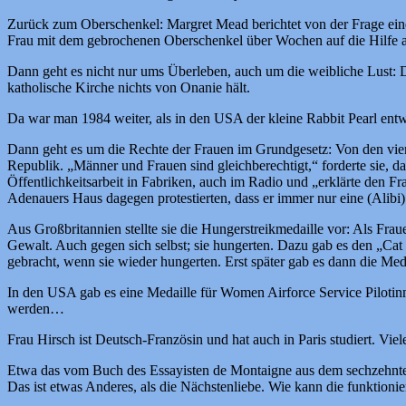
Zurück zum Oberschenkel: Margret Mead berichtet von der Frage eines 
Frau mit dem gebrochenen Oberschenkel über Wochen auf die Hilfe an
Dann geht es nicht nur ums Überleben, auch um die weibliche Lust: Dre
katholische Kirche nichts von Onanie hält.
Da war man 1984 weiter, als in den USA der kleine Rabbit Pearl entw
Dann geht es um die Rechte der Frauen im Grundgesetz: Von den vier
Republik. „Männer und Frauen sind gleichberechtigt,“ forderte sie, da
Öffentlichkeitsarbeit in Fabriken, auch im Radio und „erklärte den
Adenauers Haus dagegen protestierten, dass er immer nur eine (Alibi) 
Aus Großbritannien stellte sie die Hungerstreikmedaille vor: Als Frau
Gewalt. Auch gegen sich selbst; sie hungerten. Dazu gab es den „Cat
gebracht, wenn sie wieder hungerten. Erst später gab es dann die Med
In den USA gab es eine Medaille für Women Airforce Service Pilotin
werden…
Frau Hirsch ist Deutsch-Französin und hat auch in Paris studiert. Vie
Etwa das vom Buch des Essayisten de Montaigne aus dem sechzehnten 
Das ist etwas Anderes, als die Nächstenliebe. Wie kann die funktioni