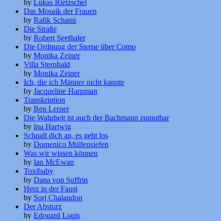
by
Lukas Rietzschel
Das Mosaik der Frauen
by
Rafik Schami
Die Straße
by
Robert Seethaler
Die Ordnung der Sterne über Como
by
Monika Zeiner
Villa Sternbald
by
Monika Zeiner
Ich, die ich Männer nicht kannte
by
Jacqueline Harpman
Transkription
by
Ben Lerner
Die Wahrheit ist auch der Bachmann zumutbar
by
Ina Hartwig
Schnall dich an, es geht los
by
Domenico Müllensiefen
Was wir wissen können
by
Ian McEwan
Toxibaby
by
Dana von Suffrin
Herz in der Faust
by
Sorj Chalandon
Der Absturz
by
Edouard Louis