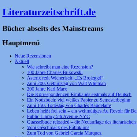
Literaturzeitschrift.de
Bücher abseits des Mainstreams
Hauptmenü
Zum
Neue Rezensionen
Inhalt
Aktuell
springen
Wie schreibt man eine Rezension?
100 Jahre Charles Bukowski
Asterix redt Wienerisch! „Es Brojeggd“
Zum 200. Geburtstag von Walt Whitman
200 Jahre Karl Marx
Die Korrespondenzen Rimbauds erstmals auf Deutsch
Ein Notizbuch: viel weißes Papier zu Semesterbeginn
Zum 150. Todestag von Charles Baudelaire
Leben heißt frei sein – ein wehmütiges Au Revoir für Be
Public Library 5th Avenue NYC
Quasselbude reloaded – die Neuauflage des literarischen 
Vom Geschmack des Publikums
Zum Tod von Gabriel Garcia Marquez