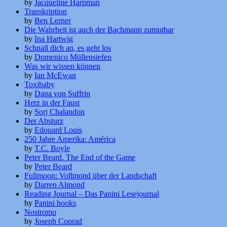
by
Jacqueline Harpman
Transkription
by
Ben Lerner
Die Wahrheit ist auch der Bachmann zumutbar
by
Ina Hartwig
Schnall dich an, es geht los
by
Domenico Müllensiefen
Was wir wissen können
by
Ian McEwan
Toxibaby
by
Dana von Suffrin
Herz in der Faust
by
Sorj Chalandon
Der Absturz
by
Edouard Louis
250 Jahre Amerika: América
by
T.C. Boyle
Peter Beard. The End of the Game
by
Peter Beard
Fullmoon: Vollmond über der Landschaft
by
Darren Almond
Reading Journal – Das Panini Lesejournal
by
Panini books
Nostromo
by
Joseph Conrad