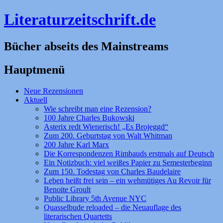
Literaturzeitschrift.de
Bücher abseits des Mainstreams
Hauptmenü
Zum
Neue Rezensionen
Inhalt
Aktuell
springen
Wie schreibt man eine Rezension?
100 Jahre Charles Bukowski
Asterix redt Wienerisch! „Es Brojeggd“
Zum 200. Geburtstag von Walt Whitman
200 Jahre Karl Marx
Die Korrespondenzen Rimbauds erstmals auf Deutsch
Ein Notizbuch: viel weißes Papier zu Semesterbeginn
Zum 150. Todestag von Charles Baudelaire
Leben heißt frei sein – ein wehmütiges Au Revoir für
Benoite Groult
Public Library 5th Avenue NYC
Quasselbude reloaded – die Neuauflage des
literarischen Quartetts