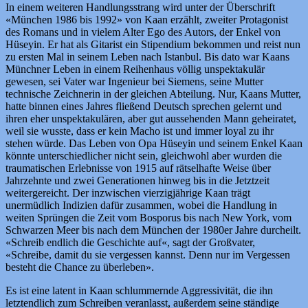
In einem weiteren Handlungsstrang wird unter der Überschrift
«München 1986 bis 1992» von Kaan erzählt, zweiter Protagonist
des Romans und in vielem Alter Ego des Autors, der Enkel von
Hüseyin. Er hat als Gitarist ein Stipendium bekommen und reist nun
zu ersten Mal in seinem Leben nach Istanbul. Bis dato war Kaans
Münchner Leben in einem Reihenhaus völlig unspektakulär
gewesen, sei Vater war Ingenieur bei Siemens, seine Mutter
technische Zeichnerin in der gleichen Abteilung. Nur, Kaans Mutter,
hatte binnen eines Jahres fließend Deutsch sprechen gelernt und
ihren eher unspektakulären, aber gut aussehenden Mann geheiratet,
weil sie wusste, dass er kein Macho ist und immer loyal zu ihr
stehen würde. Das Leben von Opa Hüseyin und seinem Enkel Kaan
könnte unterschiedlicher nicht sein, gleichwohl aber wurden die
traumatischen Erlebnisse von 1915 auf rätselhafte Weise über
Jahrzehnte und zwei Generationen hinweg bis in die Jetztzeit
weitergereicht. Der inzwischen vierzigjährige Kaan trägt
unermüdlich Indizien dafür zusammen, wobei die Handlung in
weiten Sprüngen die Zeit vom Bosporus bis nach New York, vom
Schwarzen Meer bis nach dem München der 1980er Jahre durcheilt.
«Schreib endlich die Geschichte auf«, sagt der Großvater,
«Schreibe, damit du sie vergessen kannst. Denn nur im Vergessen
besteht die Chance zu überleben».
Es ist eine latent in Kaan schlummernde Aggressivität, die ihn
letztendlich zum Schreiben veranlasst, außerdem seine ständige