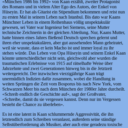
«München 1986 bis 1992» von Kaan erzählt, zweiter Protagonist
des Romans und in vielem Alter Ego des Autors, der Enkel von
Hüseyin. Er hat als Gitarist ein Stipendium bekommen und reist nun
zu ersten Mal in seinem Leben nach Istanbul. Bis dato war Kaans
Münchner Leben in einem Reihenhaus völlig unspektakulär
gewesen, sei Vater war Ingenieur bei Siemens, seine Mutter
technische Zeichnerin in der gleichen Abteilung. Nur, Kaans Mutter,
hatte binnen eines Jahres fließend Deutsch sprechen gelernt und
ihren eher unspektakulären, aber gut aussehenden Mann geheiratet,
weil sie wusste, dass er kein Macho ist und immer loyal zu ihr
stehen würde. Das Leben von Opa Hüseyin und seinem Enkel Kaan
könnte unterschiedlicher nicht sein, gleichwohl aber wurden die
traumatischen Erlebnisse von 1915 auf rätselhafte Weise über
Jahrzehnte und zwei Generationen hinweg bis in die Jetztzeit
weitergereicht. Der inzwischen vierzigjährige Kaan trägt
unermüdlich Indizien dafür zusammen, wobei die Handlung in
weiten Sprüngen die Zeit vom Bosporus bis nach New York, vom
Schwarzen Meer bis nach dem München der 1980er Jahre durcheilt.
«Schreib endlich die Geschichte auf«, sagt der Großvater,
«Schreibe, damit du sie vergessen kannst. Denn nur im Vergessen
besteht die Chance zu überleben».
Es ist eine latent in Kaan schlummernde Aggressivität, die ihn
letztendlich zum Schreiben veranlasst, außerdem seine ständige
Selbstüberforderung als Musiker, aber auch eine geradezu toxische