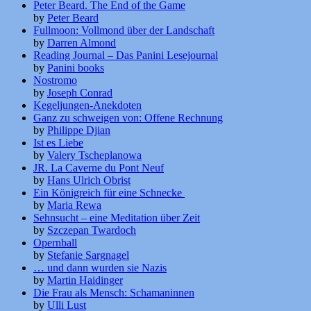
Peter Beard. The End of the Game
by
Peter Beard
Fullmoon: Vollmond über der Landschaft
by
Darren Almond
Reading Journal – Das Panini Lesejournal
by
Panini books
Nostromo
by
Joseph Conrad
Kegeljungen-Anekdoten
Ganz zu schweigen von: Offene Rechnung
by
Philippe Djian
Ist es Liebe
by
Valery Tscheplanowa
JR. La Caverne du Pont Neuf
by
Hans Ulrich Obrist
Ein Königreich für eine Schnecke
by
Maria Rewa
Sehnsucht – eine Meditation über Zeit
by
Szczepan Twardoch
Opernball
by
Stefanie Sargnagel
… und dann wurden sie Nazis
by
Martin Haidinger
Die Frau als Mensch: Schamaninnen
by
Ulli Lust