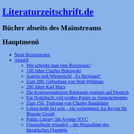
Literaturzeitschrift.de
Bücher abseits des Mainstreams
Hauptmenü
Zum
Neue Rezensionen
Inhalt
Aktuell
springen
Wie schreibt man eine Rezension?
100 Jahre Charles Bukowski
Asterix redt Wienerisch! „Es Brojeggd“
Zum 200. Geburtstag von Walt Whitman
200 Jahre Karl Marx
Die Korrespondenzen Rimbauds erstmals auf Deutsch
Ein Notizbuch: viel weißes Papier zu Semesterbeginn
Zum 150. Todestag von Charles Baudelaire
Leben heißt frei sein – ein wehmütiges Au Revoir für
Benoite Groult
Public Library 5th Avenue NYC
Quasselbude reloaded – die Neuauflage des
literarischen Quartetts