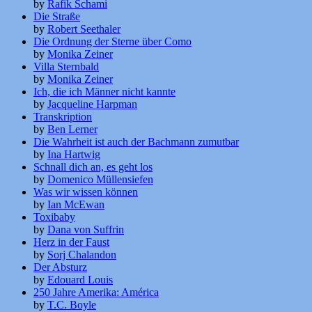
by
Rafik Schami
Die Straße
by
Robert Seethaler
Die Ordnung der Sterne über Como
by
Monika Zeiner
Villa Sternbald
by
Monika Zeiner
Ich, die ich Männer nicht kannte
by
Jacqueline Harpman
Transkription
by
Ben Lerner
Die Wahrheit ist auch der Bachmann zumutbar
by
Ina Hartwig
Schnall dich an, es geht los
by
Domenico Müllensiefen
Was wir wissen können
by
Ian McEwan
Toxibaby
by
Dana von Suffrin
Herz in der Faust
by
Sorj Chalandon
Der Absturz
by
Edouard Louis
250 Jahre Amerika: América
by
T.C. Boyle