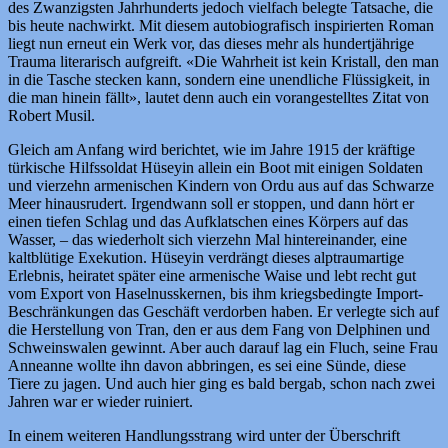
des Zwanzigsten Jahrhunderts jedoch vielfach belegte Tatsache, die
bis heute nachwirkt. Mit diesem autobiografisch inspirierten Roman
liegt nun erneut ein Werk vor, das dieses mehr als hundertjährige
Trauma literarisch aufgreift. «Die Wahrheit ist kein Kristall, den man
in die Tasche stecken kann, sondern eine unendliche Flüssigkeit, in
die man hinein fällt», lautet denn auch ein vorangestelltes Zitat von
Robert Musil.
Gleich am Anfang wird berichtet, wie im Jahre 1915 der kräftige
türkische Hilfssoldat Hüseyin allein ein Boot mit einigen Soldaten
und vierzehn armenischen Kindern von Ordu aus auf das Schwarze
Meer hinausrudert. Irgendwann soll er stoppen, und dann hört er
einen tiefen Schlag und das Aufklatschen eines Körpers auf das
Wasser, – das wiederholt sich vierzehn Mal hintereinander, eine
kaltblütige Exekution. Hüseyin verdrängt dieses alptraumartige
Erlebnis, heiratet später eine armenische Waise und lebt recht gut
vom Export von Haselnusskernen, bis ihm kriegsbedingte Import-
Beschränkungen das Geschäft verdorben haben. Er verlegte sich auf
die Herstellung von Tran, den er aus dem Fang von Delphinen und
Schweinswalen gewinnt. Aber auch darauf lag ein Fluch, seine Frau
Anneanne wollte ihn davon abbringen, es sei eine Sünde, diese
Tiere zu jagen. Und auch hier ging es bald bergab, schon nach zwei
Jahren war er wieder ruiniert.
In einem weiteren Handlungsstrang wird unter der Überschrift