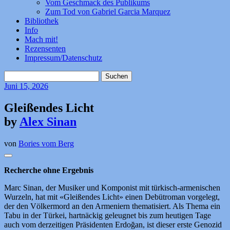
Vom Geschmack des Publikums
Zum Tod von Gabriel Garcia Marquez
Bibliothek
Info
Mach mit!
Rezensenten
Impressum/Datenschutz
Suchen
nach:
Juni
15, 2026
Gleißendes Licht
by
Alex Sinan
von
Bories vom Berg
Recherche ohne Ergebnis
Marc Sinan, der Musiker und Komponist mit türkisch-armenischen
Wurzeln, hat mit «Gleißendes Licht» einen Debütroman vorgelegt,
der den Völkermord an den Armeniern thematisiert. Als Thema ein
Tabu in der Türkei, hartnäckig geleugnet bis zum heutigen Tage
auch vom derzeitigen Präsidenten Erdoğan, ist dieser erste Genozid