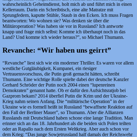
wahrscheinlich Geheimdienst, holt mich ab und führt mich in einen
Kellerraum. Darin ein Schreibtisch, eine alte Matratze mit
Sprungfedern, kaputte Stühle, Staub in den Ecken. Ich muss Fragen
beantworten: Wo wohnen sie? Was denken sie über die
Militäroperation? Was haben sie vor in Russland? Ich antworte
knapp und frage mich selbst: Komme ich überhaupt noch in das
Land? Und komme ich wieder heraus?”, so Michael Thumann.
Revanche: “Wir haben uns geirrt”
“Revanche” liest sich wie ein moderner Thriller. Es waren vor allem
westliche Gutgläubigkeit, Kumpanei, ein riesiger
Vertrauensvorschuss, die Putin groß gemacht hätten, schreibt
Thumann. Eine wichtige Rolle spielte dabei der deutsche Kanzler
Gerhard Schröder der Putin noch 2004 einen “lupenreinen
Demokraten” genannt hatte. Ob er dafür den Aufsichtsratjob bei
Gazprom bekam? 2014 überfiel Putin die Krim und der Ukraine-
Krieg nahm seinen Anfang. Die “militärische Operation” in der
Ukraine wie es formell heißt ist Russland “bewaffnete Reaktion auf
den Fall der Berliner Mauer”, so Thumann. Aber die Allianzen
Russlands mit Deutschland haben schone eine lange Tradition. Man
erinner sich an das 18. Jahrhundert als die beiden sich Polen teilten
oder an Rapallo nach dem Ersten Weltkrieg. Aber auch schon vor
dem Krieg: “Das junge Sowjetrussland half damals der Reichswehr