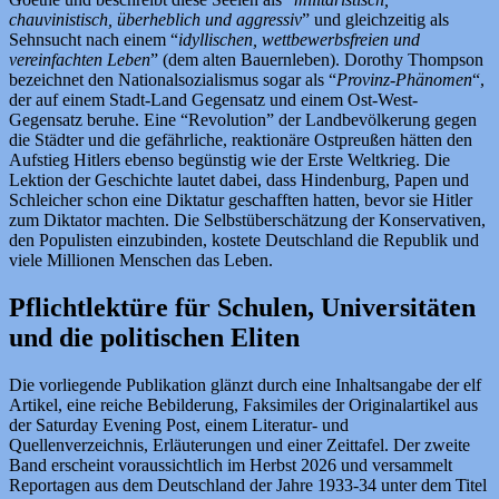
chauvinistisch, überheblich und aggressiv
” und gleichzeitig als
Sehnsucht nach einem “
idyllischen, wettbewerbsfreien und
vereinfachten Leben
” (dem alten Bauernleben). Dorothy Thompson
bezeichnet den Nationalsozialismus sogar als “
Provinz-Phänomen
“,
der auf einem Stadt-Land Gegensatz und einem Ost-West-
Gegensatz beruhe. Eine “Revolution” der Landbevölkerung gegen
die Städter und die gefährliche, reaktionäre Ostpreußen hätten den
Aufstieg Hitlers ebenso begünstig wie der Erste Weltkrieg. Die
Lektion der Geschichte lautet dabei, dass Hindenburg, Papen und
Schleicher schon eine Diktatur geschafften hatten, bevor sie Hitler
zum Diktator machten. Die Selbstüberschätzung der Konservativen,
den Populisten einzubinden, kostete Deutschland die Republik und
viele Millionen Menschen das Leben.
Pflichtlektüre für Schulen, Universitäten
und die politischen Eliten
Die vorliegende Publikation glänzt durch eine Inhaltsangabe der elf
Artikel, eine reiche Bebilderung, Faksimiles der Originalartikel aus
der Saturday Evening Post, einem Literatur- und
Quellenverzeichnis, Erläuterungen und einer Zeittafel. Der zweite
Band erscheint voraussichtlich im Herbst 2026 und versammelt
Reportagen aus dem Deutschland der Jahre 1933-34 unter dem Titel