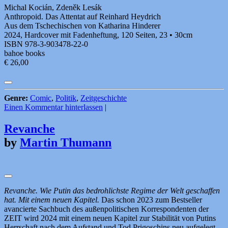
Michal Kocián, Zdeněk Lesák
Anthropoid. Das Attentat auf Reinhard Heydrich
Aus dem Tschechischen von Katharina Hinderer
2024, Hardcover mit Fadenheftung, 120 Seiten, 23 • 30cm
ISBN 978-3-903478-22-0
bahoe books
€ 26,00
Genre:
Comic
,
Politik
,
Zeitgeschichte
Einen Kommentar hinterlassen
|
Revanche
by
Martin Thumann
Revanche. Wie Putin das bedrohlichste Regime der Welt geschaffen
hat. Mit einem neuen Kapitel.
Das schon 2023 zum Bestseller
avancierte Sachbuch des außenpolitischen Korrespondenten der
ZEIT wird 2024 mit einem neuen Kapitel zur Stabilität von Putins
Herrschaft nach dem Aufstand und Tod Prigoschins neu aufgelegt.