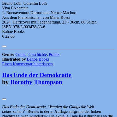
Bruno Loth, Corentin Loth
Viva l´Anarchie
1. Buenaventura Durruti und Nestor Machno
Aus dem Französischen von Maria Rossi
2024, Hardcover mit Fadenheftung, 23 • 30cm, 80 Seiten
ISBN 978-3-903478-33-6
Bahoe Books
€ 22,00
Genre:
Comic
,
Geschichte
,
Politik
Illustrated by
Bahoe Books
Einen Kommentar hinterlassen
|
Das Ende der Demokratie
by
Dorothy Thompson
Das Ende der Demokratie.
“
Werden die Gangs die Welt
beherrschen?
” Bereits in der 2. Auflage aufgrund der hohen
Nachfrage: wen wundert’s? Die aktuelle Lage lässt durchaus an die