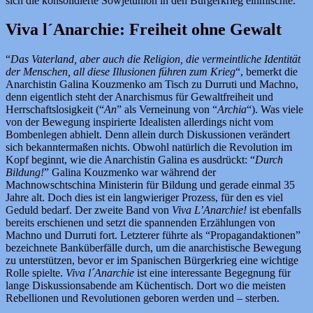
sich die konsolidierte Sowjetunion in den Bürgerkrieg einmischte.
Viva l´Anarchie: Freiheit ohne Gewalt
“
Das Vaterland, aber auch die Religion, die vermeintliche Identität
der Menschen, all diese Illusionen führen zum Krieg
“, bemerkt die
Anarchistin Galina Kouzmenko am Tisch zu Durruti und Machno,
denn eigentlich steht der Anarchismus für Gewaltfreiheit und
Herrschaftslosigkeit (“
An
” als Verneinung von “
Archia
“). Was viele
von der Bewegung inspirierte Idealisten allerdings nicht vom
Bombenlegen abhielt. Denn allein durch Diskussionen verändert
sich bekanntermaßen nichts. Obwohl natürlich die Revolution im
Kopf beginnt, wie die Anarchistin Galina es ausdrückt: “
Durch
Bildung!
” Galina Kouzmenko war während der
Machnowschtschina Ministerin für Bildung und gerade einmal 35
Jahre alt. Doch dies ist ein langwieriger Prozess, für den es viel
Geduld bedarf. Der zweite Band von
Viva L’Anarchie!
ist ebenfalls
bereits erschienen und setzt die spannenden Erzählungen von
Machno und Durruti fort. Letzterer führte als “Propagandaktionen”
bezeichnete Banküberfälle durch, um die anarchistische Bewegung
zu unterstützen, bevor er im Spanischen Bürgerkrieg eine wichtige
Rolle spielte.
Viva l´Anarchie
ist eine interessante Begegnung für
lange Diskussionsabende am Küchentisch. Dort wo die meisten
Rebellionen und Revolutionen geboren werden und – sterben.