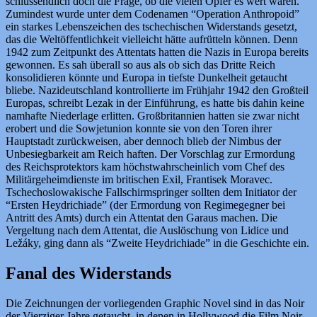
schlussendlich doch die Frage, ob die vielen Opfer es wert waren.
Zumindest wurde unter dem Codenamen “Operation Anthropoid”
ein starkes Lebenszeichen des tschechischen Widerstands gesetzt,
das die Weltöffentlichkeit vielleicht hätte aufrütteln können. Denn
1942 zum Zeitpunkt des Attentats hatten die Nazis in Europa bereits
gewonnen. Es sah überall so aus als ob sich das Dritte Reich
konsolidieren könnte und Europa in tiefste Dunkelheit getaucht
bliebe. Nazideutschland kontrollierte im Frühjahr 1942 den Großteil
Europas, schreibt Lezak in der Einführung, es hatte bis dahin keine
namhafte Niederlage erlitten. Großbritannien hatten sie zwar nicht
erobert und die Sowjetunion konnte sie von den Toren ihrer
Hauptstadt zurückweisen, aber dennoch blieb der Nimbus der
Unbesiegbarkeit am Reich haften. Der Vorschlag zur Ermordung
des Reichsprotektors kam höchstwahrscheinlich vom Chef des
Militärgeheimdienste im britischen Exil, Frantisek Moravec.
Tschechoslowakische Fallschirmspringer sollten dem Initiator der
“Ersten Heydrichiade” (der Ermordung von Regimegegner bei
Antritt des Amts) durch ein Attentat den Garaus machen. Die
Vergeltung nach dem Attentat, die Auslöschung von Lidice und
Ležáky, ging dann als “Zweite Heydrichiade” in die Geschichte ein.
Fanal des Widerstands
Die Zeichnungen der vorliegenden Graphic Novel sind in das Noir
der Vierziger Jahre getaucht, in denen in Hollywood die Film Noir