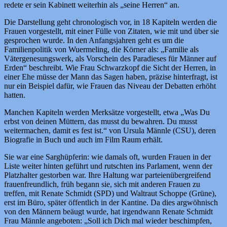
redete er sein Kabinett weiterhin als „seine Herren“ an.
Die Darstellung geht chronologisch vor, in 18 Kapiteln werden die
Frauen vorgestellt, mit einer Fülle von Zitaten, wie mit und über sie
gesprochen wurde. In den Anfangsjahren geht es um die
Familienpolitik von Wuermeling, die Körner als: „Familie als
Vätergenesungswerk, als Vorschein des Paradieses für Männer auf
Erden“ beschreibt. Wie Frau Schwarzkopf die Sicht der Herren, in
einer Ehe müsse der Mann das Sagen haben, präzise hinterfragt, ist
nur ein Beispiel dafür, wie Frauen das Niveau der Debatten erhöht
hatten.
Manchen Kapiteln werden Merksätze vorgestellt, etwa „Was Du
erbst von deinen Müttern, das musst du bewahren. Du musst
weitermachen, damit es fest ist.“ von Ursula Männle (CSU), deren
Biografie in Buch und auch im Film Raum erhält.
Sie war eine Sarghüpferin: wie damals oft, wurden Frauen in der
Liste weiter hinten geführt und rutschten ins Parlament, wenn der
Platzhalter gestorben war. Ihre Haltung war parteienübergreifend
frauenfreundlich, früh begann sie, sich mit anderen Frauen zu
treffen, mit Renate Schmidt (SPD) und Waltraut Schoppe (Grüne),
erst im Büro, später öffentlich in der Kantine. Da dies argwöhnisch
von den Männern beäugt wurde, hat irgendwann Renate Schmidt
Frau Männle angeboten: „Soll ich Dich mal wieder beschimpfen,