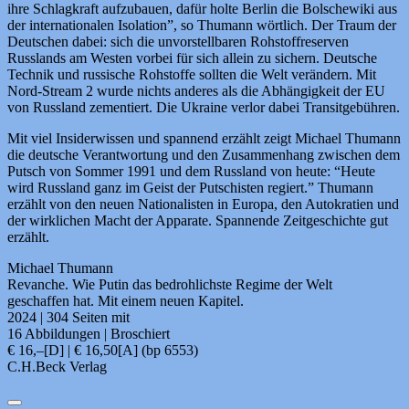
ihre Schlagkraft aufzubauen, dafür holte Berlin die Bolschewiki aus
der internationalen Isolation”, so Thumann wörtlich. Der Traum der
Deutschen dabei: sich die unvorstellbaren Rohstoffreserven
Russlands am Westen vorbei für sich allein zu sichern. Deutsche
Technik und russische Rohstoffe sollten die Welt verändern. Mit
Nord-Stream 2 wurde nichts anderes als die Abhängigkeit der EU
von Russland zementiert. Die Ukraine verlor dabei Transitgebühren.
Mit viel Insiderwissen und spannend erzählt zeigt Michael Thumann
die deutsche Verantwortung und den Zusammenhang zwischen dem
Putsch von Sommer 1991 und dem Russland von heute: “Heute
wird Russland ganz im Geist der Putschisten regiert.” Thumann
erzählt von den neuen Nationalisten in Europa, den Autokratien und
der wirklichen Macht der Apparate. Spannende Zeitgeschichte gut
erzählt.
Michael Thumann
Revanche. Wie Putin das bedrohlichste Regime der Welt
geschaffen hat. Mit einem neuen Kapitel.
2024 | 304 Seiten mit
16 Abbildungen | Broschiert
€ 16,–[D] | € 16,50[A] (bp 6553)
C.H.Beck Verlag