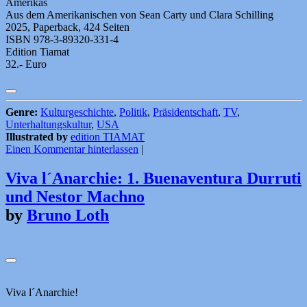
Amerikas
Aus dem Amerikanischen von Sean Carty und Clara Schilling
2025, Paperback, 424 Seiten
ISBN 978-3-89320-331-4
Edition Tiamat
32.- Euro
Genre:
Kulturgeschichte
,
Politik
,
Präsidentschaft
,
TV
,
Unterhaltungskultur
,
USA
Illustrated by
edition TIAMAT
Einen Kommentar hinterlassen
|
Viva l´Anarchie: 1. Buenaventura Durruti
und Nestor Machno
by
Bruno Loth
Viva l´Anarchie!