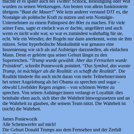
machte er es später auch bei Twitter: Schock, Beleidigung oder Wut
wurden zu seinen Werkzeugen. Am besten von allem funktionierte
übrigens “
Baut die Mauer!
” Wie kein anderer verstand DJT es, die
Nostalgie als politische Kraft zu nutzen und sein Nostalgie-
Unternehmen zu einem Palimpsest der 80er zu machen. Für viele
seiner Fans, sagte er einfach was er dachte, ungefiltert und auch
wenn es nicht wahr war, so war es zumindest wahrhaftig für sie,
echt. Wie ein Wrestler, der Regeln nur dann anerkennt, wenn sie ihm
nützen. Seine hyperbolische Maskulinität war genauso eine
Inszenierung wie sich als auf Aufsteiger darzustellen, als einfachen
Mann. Denn er gehörte qua seiner Geburt längst zu den
Superreichen. “
Trump wurde gewählt. Aber das Fernsehen wurde
Präsident
“, schreibt Poniewozik pointiert. “
Das Symbol, das wusste
Trump, ist mächtiger als die Realität: es schafft die Realität
“. Die
Realität hinderte ihn auch nicht daran von mehr Teilnehmer:innen
bei seiner Angelobung als bei Obama zu sprechen und sogar –
obwohl Livebilder Regen zeigten – von schönem Wetter zu
sprechen. Von seinen Anhänger:innen verlangt er Loyalität: dies
beinhalte eben auch, sich über die Wahrheit hinwegzusetzen und an
die Wahrheit zu glauben, die seinem Team nützt. Die Wahrheit ist
(nicht) die Wahrheit.
James Poniewozik
Alle Scheinwerfer auf mich!
Die Geburt Donald Trumps aus dem Fernsehen und der Zerfall