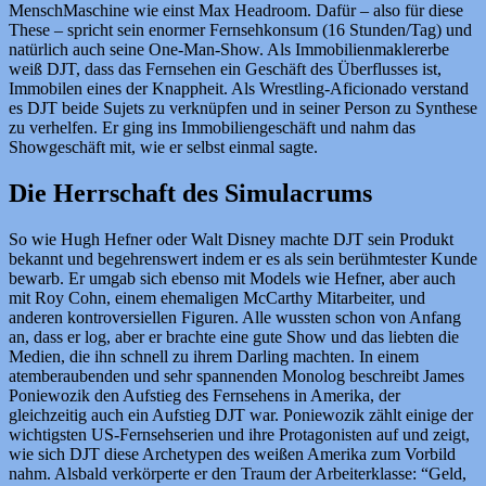
MenschMaschine wie einst Max Headroom. Dafür – also für diese
These – spricht sein enormer Fernsehkonsum (16 Stunden/Tag) und
natürlich auch seine One-Man-Show. Als Immobilienmaklererbe
weiß DJT, dass das Fernsehen ein Geschäft des Überflusses ist,
Immobilen eines der Knappheit. Als Wrestling-Aficionado verstand
es DJT beide Sujets zu verknüpfen und in seiner Person zu Synthese
zu verhelfen. Er ging ins Immobiliengeschäft und nahm das
Showgeschäft mit, wie er selbst einmal sagte.
Die Herrschaft des Simulacrums
So wie Hugh Hefner oder Walt Disney machte DJT sein Produkt
bekannt und begehrenswert indem er es als sein berühmtester Kunde
bewarb. Er umgab sich ebenso mit Models wie Hefner, aber auch
mit Roy Cohn, einem ehemaligen McCarthy Mitarbeiter, und
anderen kontroversiellen Figuren. Alle wussten schon von Anfang
an, dass er log, aber er brachte eine gute Show und das liebten die
Medien, die ihn schnell zu ihrem Darling machten. In einem
atemberaubenden und sehr spannenden Monolog beschreibt James
Poniewozik den Aufstieg des Fernsehens in Amerika, der
gleichzeitig auch ein Aufstieg DJT war. Poniewozik zählt einige der
wichtigsten US-Fernsehserien und ihre Protagonisten auf und zeigt,
wie sich DJT diese Archetypen des weißen Amerika zum Vorbild
nahm. Alsbald verkörperte er den Traum der Arbeiterklasse: “Geld,