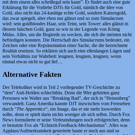
mit dem einem alles scheißegal sein kann”. Er findet auch eine gute
Erklärung für die Vorliebe DJTs für Gold, nämlich die Idee von
Gold, also nicht das 24-karätige echte Gold, sondern Katzengold,
das zwar spiegelt, aber eben nur glänzt und so zum Simulacrum
wird: sein goldblondes Haar, sein Teint, sein Tower: alles glänzt in
diesem falschen Gold, ganz so wie in der Legende von König
Midas. Alles, um die Begierde zu wecken, die sich die meisten nicht
befriedigen konnten. Die Herrschaft des Simulacrums bedeutet, ein
Zeichen oder eine Repräsentation einer Sache, die die bezeichnete
Realität ersetzen. So erklären sich auch eine ellenlangen Lügen und
sein Verhältnis zur Wahrheit: leugnen, leugnen, leugnen, wenn
einmal etwas nicht so gut lief…
Alternative Fakten
Der Teleholiker wird in Teil 2 vorliegender TV-Geschichte zu
“dem” Anti-Helden schlechthin. Denn die 90er gehörten ganz
Personen wie Walter aus “Breaking Bad”, der sich in “Heisenberg”
verwandelt. Ganz Amerika kannte DJT inzwischen vom Fernsehen
durch “
The Apprentice
“, ein Image, das er nie mehr loswerden
sollte, denn er spielt darin nichts weniger als sich selbst. Durch Fox
News formulierte er seine Verleumdungen noch erfolgreicher, denn
er benutzte Fox als “Echtzeit-Feedback-Mechanismus”. Alles was
Applaus/Aufmerksamkeit generierte baute er noch aus und so