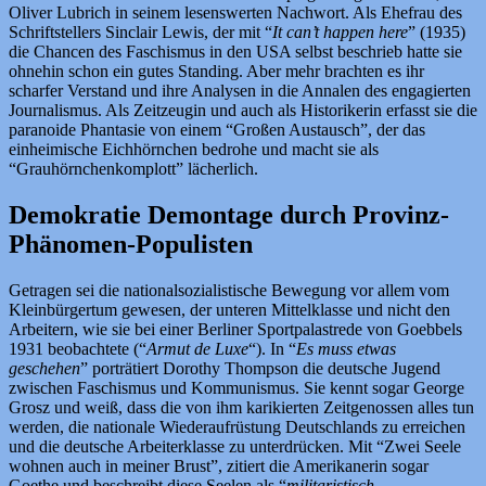
Oliver Lubrich in seinem lesenswerten Nachwort. Als Ehefrau des
Schriftstellers Sinclair Lewis, der mit “
It can’t happen here
” (1935)
die Chancen des Faschismus in den USA selbst beschrieb hatte sie
ohnehin schon ein gutes Standing. Aber mehr brachten es ihr
scharfer Verstand und ihre Analysen in die Annalen des engagierten
Journalismus. Als Zeitzeugin und auch als Historikerin erfasst sie die
paranoide Phantasie von einem “Großen Austausch”, der das
einheimische Eichhörnchen bedrohe und macht sie als
“Grauhörnchenkomplott” lächerlich.
Demokratie Demontage durch Provinz-
Phänomen-Populisten
Getragen sei die nationalsozialistische Bewegung vor allem vom
Kleinbürgertum gewesen, der unteren Mittelklasse und nicht den
Arbeitern, wie sie bei einer Berliner Sportpalastrede von Goebbels
1931 beobachtete (“
Armut de Luxe
“). In “
Es muss etwas
geschehen
” porträtiert Dorothy Thompson die deutsche Jugend
zwischen Faschismus und Kommunismus. Sie kennt sogar George
Grosz und weiß, dass die von ihm karikierten Zeitgenossen alles tun
werden, die nationale Wiederaufrüstung Deutschlands zu erreichen
und die deutsche Arbeiterklasse zu unterdrücken. Mit “Zwei Seele
wohnen auch in meiner Brust”, zitiert die Amerikanerin sogar
Goethe und beschreibt diese Seelen als “
militaristisch,