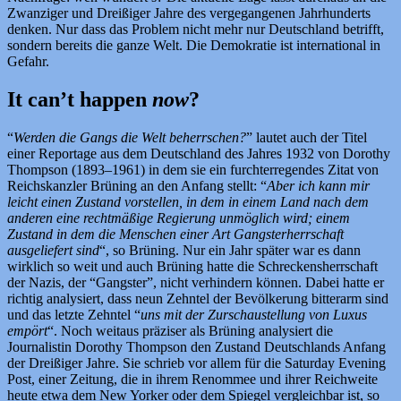
Zwanziger und Dreißiger Jahre des vergegangenen Jahrhunderts
denken. Nur dass das Problem nicht mehr nur Deutschland betrifft,
sondern bereits die ganze Welt. Die Demokratie ist international in
Gefahr.
It can’t happen
now
?
“
Werden die Gangs die Welt beherrschen?
” lautet auch der Titel
einer Reportage aus dem Deutschland des Jahres 1932 von Dorothy
Thompson (1893–1961) in dem sie ein furchterregendes Zitat von
Reichskanzler Brüning an den Anfang stellt: “
Aber ich kann mir
leicht einen Zustand vorstellen, in dem in einem Land nach dem
anderen eine rechtmäßige Regierung unmöglich wird; einem
Zustand in dem die Menschen einer Art Gangsterherrschaft
ausgeliefert sind
“, so Brüning. Nur ein Jahr später war es dann
wirklich so weit und auch Brüning hatte die Schreckensherrschaft
der Nazis, der “Gangster”, nicht verhindern können. Dabei hatte er
richtig analysiert, dass neun Zehntel der Bevölkerung bitterarm sind
und das letzte Zehntel “
uns mit der Zurschaustellung von Luxus
empört
“. Noch weitaus präziser als Brüning analysiert die
Journalistin Dorothy Thompson den Zustand Deutschlands Anfang
der Dreißiger Jahre. Sie schrieb vor allem für die Saturday Evening
Post, einer Zeitung, die in ihrem Renommee und ihrer Reichweite
heute etwa dem New Yorker oder dem Spiegel vergleichbar ist, so