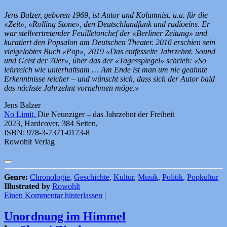
Jens Balzer, geboren 1969, ist Autor und Kolumnist, u.a. für die
«Zeit», «Rolling Stone», den Deutschlandfunk und radioeins. Er
war stellvertretender Feuilletonchef der «Berliner Zeitung» und
kuratiert den Popsalon am Deutschen Theater. 2016 erschien sein
vielgelobtes Buch «Pop», 2019 «Das entfesselte Jahrzehnt. Sound
und Geist der 70er», über das der «Tagesspiegel» schrieb: «So
lehrreich wie unterhaltsam … Am Ende ist man um nie geahnte
Erkenntnisse reicher – und wünscht sich, dass sich der Autor bald
das nächste Jahrzehnt vornehmen möge.»
Jens Balzer
No Limit.
Die Neunziger – das Jahrzehnt der Freiheit
2023, Hardcover, 384 Seiten,
ISBN: 978-3-7371-0173-8
Rowohlt Verlag
Genre:
Chronologie
,
Geschichte
,
Kultur
,
Musik
,
Politik
,
Popkultur
Illustrated by
Rowohlt
Einen Kommentar hinterlassen
|
Unordnung im Himmel