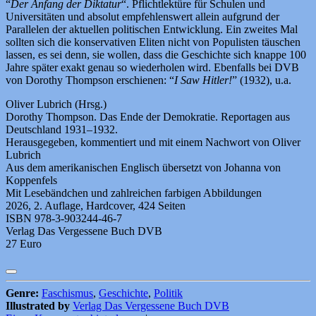
“
Der Anfang der Diktatur
“. Pflichtlektüre für Schulen und
Universitäten und absolut empfehlenswert allein aufgrund der
Parallelen der aktuellen politischen Entwicklung. Ein zweites Mal
sollten sich die konservativen Eliten nicht von Populisten täuschen
lassen, es sei denn, sie wollen, dass die Geschichte sich knappe 100
Jahre später exakt genau so wiederholen wird. Ebenfalls bei DVB
von Dorothy Thompson erschienen: “
I Saw Hitler!
” (1932), u.a.
Oliver Lubrich (Hrsg.)
Dorothy Thompson. Das Ende der Demokratie. Reportagen aus
Deutschland 1931–1932.
Herausgegeben, kommentiert und mit einem Nachwort von Oliver
Lubrich
Aus dem amerikanischen Englisch übersetzt von Johanna von
Koppenfels
Mit Lesebändchen und zahlreichen farbigen Abbildungen
2026, 2. Auflage, Hardcover, 424 Seiten
ISBN 978-3-903244-46-7
Verlag Das Vergessene Buch DVB
27 Euro
Genre:
Faschismus
,
Geschichte
,
Politik
Illustrated by
Verlag Das Vergessene Buch DVB