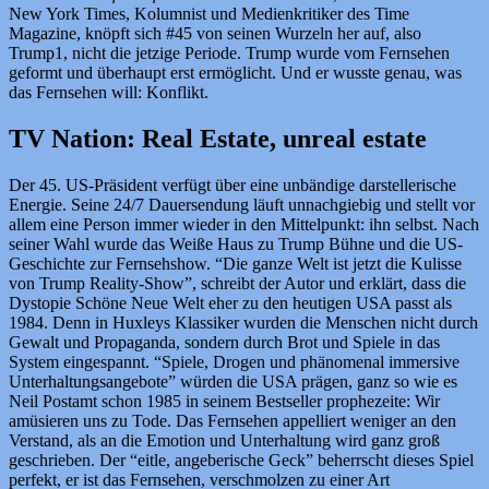
New York Times, Kolumnist und Medienkritiker des Time
Magazine, knöpft sich #45 von seinen Wurzeln her auf, also
Trump1, nicht die jetzige Periode. Trump wurde vom Fernsehen
geformt und überhaupt erst ermöglicht. Und er wusste genau, was
das Fernsehen will: Konflikt.
TV Nation: Real Estate, unreal estate
Der 45. US-Präsident verfügt über eine unbändige darstellerische
Energie. Seine 24/7 Dauersendung läuft unnachgiebig und stellt vor
allem eine Person immer wieder in den Mittelpunkt: ihn selbst. Nach
seiner Wahl wurde das Weiße Haus zu Trump Bühne und die US-
Geschichte zur Fernsehshow. “Die ganze Welt ist jetzt die Kulisse
von Trump Reality-Show”, schreibt der Autor und erklärt, dass die
Dystopie Schöne Neue Welt eher zu den heutigen USA passt als
1984. Denn in Huxleys Klassiker wurden die Menschen nicht durch
Gewalt und Propaganda, sondern durch Brot und Spiele in das
System eingespannt. “Spiele, Drogen und phänomenal immersive
Unterhaltungsangebote” würden die USA prägen, ganz so wie es
Neil Postamt schon 1985 in seinem Bestseller prophezeite: Wir
amüsieren uns zu Tode. Das Fernsehen appelliert weniger an den
Verstand, als an die Emotion und Unterhaltung wird ganz groß
geschrieben. Der “eitle, angeberische Geck” beherrscht dieses Spiel
perfekt, er ist das Fernsehen, verschmolzen zu einer Art