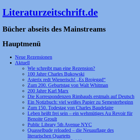
Literaturzeitschrift.de
Bücher abseits des Mainstreams
Hauptmenü
Zum
Neue Rezensionen
Inhalt
Aktuell
springen
Wie schreibt man eine Rezension?
100 Jahre Charles Bukowski
Asterix redt Wienerisch! „Es Brojeggd“
Zum 200. Geburtstag von Walt Whitman
200 Jahre Karl Marx
Die Korrespondenzen Rimbauds erstmals auf Deutsch
Ein Notizbuch: viel weißes Papier zu Semesterbeginn
Zum 150. Todestag von Charles Baudelaire
Leben heißt frei sein – ein wehmütiges Au Revoir für
Benoite Groult
Public Library 5th Avenue NYC
Quasselbude reloaded – die Neuauflage des
literarischen Quartetts