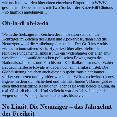
wie noch nie wurden über einen einzelnen Bürger:in im WWW
gesammelt. Dabei hatte es mit Two Socks – der Katze Bill Clintons
– so harmlos angefangen…
Ob-la-di ob-la-da
Wenn die Siebziger im Zeichen der Innovation standen, die
Achtziger im Zeichen der Angst und Apokalypse, dann sind die
Neunziger wohl die Aufhebung der beiden. Der Griff ins Archiv
wird zum innovativen Kick, Hypertext über alles. Selbst der
religiöse Fundamentalismus ist nur ein Widergänger der alten anti-
westlichen, anti-aufklärerischen politischen Bewegungen des
Nationalsozialismus und Faschismus: Klerikalfaschismus, so Walter
Laqueur. Tristesse Royale ist dabei noch ein harmloser Titel. Die
Globalisierung hat eben auch diesen Aspekt: “aus einer immer
stärker vernetzten und hybrider werdenden Welt verschwindet jenes
Eigene, in dem sich Sicherheit und Identität finden”. Darauf gibt es
eben unterschiedliche Reaktionen, aber es ist wohl beides legitim, da
real. Ob-la-di ob-la-da. Und vielleicht war das Jahrzehnt gerade
wegen seiner Widersprüche das freieste, bisher…
No Limit. Die Neunziger – das Jahrzehnt
der Freiheit