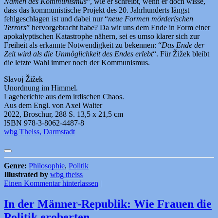
Namen des Kommunismus
“, wie er schreibt, wenn er doch wisse,
dass das kommunistische Projekt des 20. Jahrhunderts längst
fehlgeschlagen ist und dabei nur “
neue Formen mörderischen
Terrors
” hervorgebracht habe? Da wir uns dem Ende in Form einer
apokalyptischen Katastrophe nähern, sei es umso klarer sich zur
Freiheit als erkannte Notwendigkeit zu bekennen: “
Das Ende der
Zeit wird als die Unmöglichkeit des Endes erlebt
“. Für Žižek bleibt
die letzte Wahl immer noch der Kommunismus.
Slavoj Žižek
Unordnung im Himmel.
Lageberichte aus dem irdischen Chaos.
Aus dem Engl. von Axel Walter
2022, Broschur, 288 S. 13,5 x 21,5 cm
ISBN 978-3-8062-4487-8
wbg Theiss, Darmstadt
Genre:
Philosophie
,
Politik
Illustrated by
wbg theiss
Einen Kommentar hinterlassen
|
In der Männer-Republik: Wie Frauen die
Politik eroberten