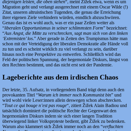
diejenigen leisten, die oben stehen
“, meint Žižek etwa, wenn es um
Migration geht und verlangt ausgerechnet mit einem Oscar Wilde (!)
Zitat, unseren altruistischen Tugenden, die genau die Erreichung
ihrer eigenen Ziele verhindern würden, enndlich abzuschwören.
Genau das ist es wohl auch, was er ein paar Zeilen weiter als
“
liberalen Opportunismus in seiner schlimmsten Form
” bezeichnet:
“
Aus Angst, die Mitte zu verschrecken, sagt man sich von den linken
‘Extremisten’ los
.” Aber gerade in Zeiten des Trumpismus hätte man
schon mit der Verteidigung der liberalen Demokratie alle Hände voll
zu tun und es
scheint wirklich zu viel verlangt zu sein, darüber
hinaus noch eine Perspektive zu entwerfen. Schließlich wird das
Feld der politischen Spannung, der hegemoniale Diskurs, längst von
den Rechten bestimmt, und das nicht erst seit der Pandemie.
Lageberichte aus dem irdischen Chaos
Der letzte, 35. Aufsatz, in vorliegendem Band trägt denn auch den
provokanten Titel “
Warum ich immer noch Kommunist bin
” und
wird wohl viele Leser:innen allein deswegen schon abschrecken.
“
Tout ce qui bouge n’est pas rouge
“, zitiert Žižek Alain Badiou und
tatsächlich dominiert die politische Rechte der Gegenwart den
hegemonialen Diskurs indem sie sich einer langen Tradition
überwiegend linker Volksproteste bedient, gibt Žižek zu bedenken.
Warum also klammert sich Žižek immer noch an den “
verfluchten