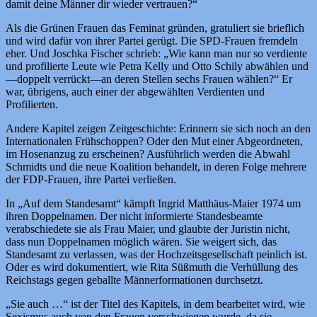
damit deine Männer dir wieder vertrauen?“
Als die Grünen Frauen das Feminat gründen, gratuliert sie brieflich
und wird dafür von ihrer Partei gerügt. Die SPD-Frauen fremdeln
eher. Und Joschka Fischer schrieb: „Wie kann man nur so verdiente
und profilierte Leute wie Petra Kelly und Otto Schily abwählen und
—doppelt verrückt—an deren Stellen sechs Frauen wählen?“ Er
war, übrigens, auch einer der abgewählten Verdienten und
Profilierten.
Andere Kapitel zeigen Zeitgeschichte: Erinnern sie sich noch an den
Internationalen Frühschoppen? Oder den Mut einer Abgeordneten,
im Hosenanzug zu erscheinen? Ausführlich werden die Abwahl
Schmidts und die neue Koalition behandelt, in deren Folge mehrere
der FDP-Frauen, ihre Partei verließen.
In „Auf dem Standesamt“ kämpft Ingrid Matthäus-Maier 1974 um
ihren Doppelnamen. Der nicht informierte Standesbeamte
verabschiedete sie als Frau Maier, und glaubte der Juristin nicht,
dass nun Doppelnamen möglich wären. Sie weigert sich, das
Standesamt zu verlassen, was der Hochzeitsgesellschaft peinlich ist.
Oder es wird dokumentiert, wie Rita Süßmuth die Verhüllung des
Reichstags gegen geballte Männerformationen durchsetzt.
„Sie auch …“ ist der Titel des Kapitels, in dem bearbeitet wird, wie
Sexismus auch von den Frauen verschwiegen wurde, da sie