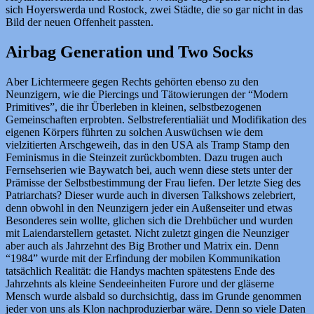
sich Hoyerswerda und Rostock, zwei Städte, die so gar nicht in das
Bild der neuen Offenheit passten.
Airbag Generation und Two Socks
Aber Lichtermeere gegen Rechts gehörten ebenso zu den
Neunzigern, wie die Piercings und Tätowierungen der “Modern
Primitives”, die ihr Überleben in kleinen, selbstbezogenen
Gemeinschaften erprobten. Selbstreferentialiät und Modifikation des
eigenen Körpers führten zu solchen Auswüchsen wie dem
vielzitierten Arschgeweih, das in den USA als Tramp Stamp den
Feminismus in die Steinzeit zurückbombten. Dazu trugen auch
Fernsehserien wie Baywatch bei, auch wenn diese stets unter der
Prämisse der Selbstbestimmung der Frau liefen. Der letzte Sieg des
Patriarchats? Dieser wurde auch in diversen Talkshows zelebriert,
denn obwohl in den Neunzigern jeder ein Außenseiter und etwas
Besonderes sein wollte, glichen sich die Drehbücher und wurden
mit Laiendarstellern getastet. Nicht zuletzt gingen die Neunziger
aber auch als Jahrzehnt des Big Brother und Matrix ein. Denn
“1984” wurde mit der Erfindung der mobilen Kommunikation
tatsächlich Realität: die Handys machten spätestens Ende des
Jahrzehnts als kleine Sendeeinheiten Furore und der gläserne
Mensch wurde alsbald so durchsichtig, dass im Grunde genommen
jeder von uns als Klon nachproduzierbar wäre. Denn so viele Daten