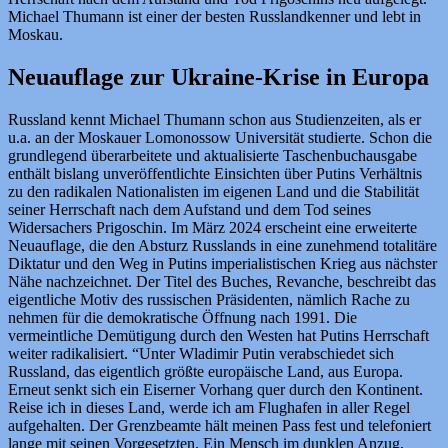
Michael Thumann ist einer der besten Russlandkenner und lebt in
Moskau.
Neuauflage zur Ukraine-Krise in Europa
Russland kennt Michael Thumann schon aus Studienzeiten, als er
u.a. an der Moskauer Lomonossow Universität studierte. Schon die
grundlegend überarbeitete und aktualisierte Taschenbuchausgabe
enthält bislang unveröffentlichte Einsichten über Putins Verhältnis
zu den radikalen Nationalisten im eigenen Land und die Stabilität
seiner Herrschaft nach dem Aufstand und dem Tod seines
Widersachers Prigoschin. Im März 2024 erscheint eine erweiterte
Neuauflage, die den Absturz Russlands in eine zunehmend totalitäre
Diktatur und den Weg in Putins imperialistischen Krieg aus nächster
Nähe nachzeichnet. Der Titel des Buches, Revanche, beschreibt das
eigentliche Motiv des russischen Präsidenten, nämlich Rache zu
nehmen für die demokratische Öffnung nach 1991. Die
vermeintliche Demütigung durch den Westen hat Putins Herrschaft
weiter radikalisiert. “Unter Wladimir Putin verabschiedet sich
Russland, das eigentlich größte europäische Land, aus Europa.
Erneut senkt sich ein Eiserner Vorhang quer durch den Kontinent.
Reise ich in dieses Land, werde ich am Flughafen in aller Regel
aufgehalten. Der Grenzbeamte hält meinen Pass fest und telefoniert
lange mit seinen Vorgesetzten. Ein Mensch im dunklen Anzug,