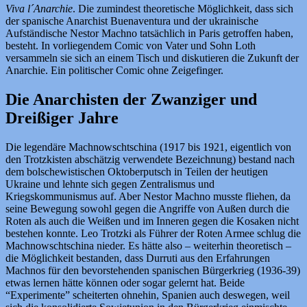
Viva l´Anarchie
. Die zumindest theoretische Möglichkeit, dass sich
der spanische Anarchist Buenaventura und der ukrainische
Aufständische Nestor Machno tatsächlich in Paris getroffen haben,
besteht. In vorliegendem Comic von Vater und Sohn Loth
versammeln sie sich an einem Tisch und diskutieren die Zukunft der
Anarchie. Ein politischer Comic ohne Zeigefinger.
Die Anarchisten der Zwanziger und
Dreißiger Jahre
Die legendäre Machnowschtschina (1917 bis 1921, eigentlich von
den Trotzkisten abschätzig verwendete Bezeichnung) bestand nach
dem bolschewistischen Oktoberputsch in Teilen der heutigen
Ukraine und lehnte sich gegen Zentralismus und
Kriegskommunismus auf. Aber Nestor Machno musste fliehen, da
seine Bewegung sowohl gegen die Angriffe von Außen durch die
Roten als auch die Weißen und im Inneren gegen die Kosaken nicht
bestehen konnte. Leo Trotzki als Führer der Roten Armee schlug die
Machnowschtschina nieder. Es hätte also – weiterhin theoretisch –
die Möglichkeit bestanden, dass Durruti aus den Erfahrungen
Machnos für den bevorstehenden spanischen Bürgerkrieg (1936-39)
etwas lernen hätte können oder sogar gelernt hat. Beide
“Experimente” scheiterten ohnehin, Spanien auch deswegen, weil