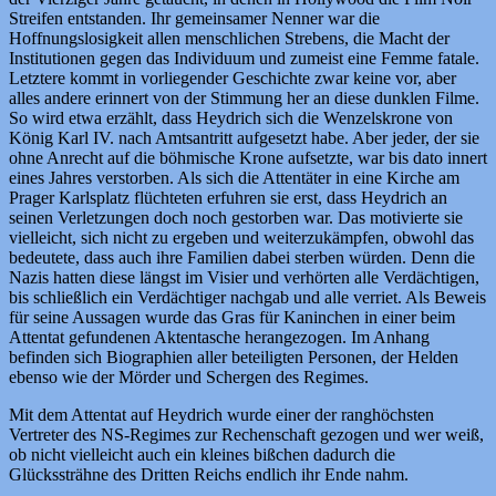
Streifen entstanden. Ihr gemeinsamer Nenner war die
Hoffnungslosigkeit allen menschlichen Strebens, die Macht der
Institutionen gegen das Individuum und zumeist eine Femme fatale.
Letztere kommt in vorliegender Geschichte zwar keine vor, aber
alles andere erinnert von der Stimmung her an diese dunklen Filme.
So wird etwa erzählt, dass Heydrich sich die Wenzelskrone von
König Karl IV. nach Amtsantritt aufgesetzt habe. Aber jeder, der sie
ohne Anrecht auf die böhmische Krone aufsetzte, war bis dato innert
eines Jahres verstorben. Als sich die Attentäter in eine Kirche am
Prager Karlsplatz flüchteten erfuhren sie erst, dass Heydrich an
seinen Verletzungen doch noch gestorben war. Das motivierte sie
vielleicht, sich nicht zu ergeben und weiterzukämpfen, obwohl das
bedeutete, dass auch ihre Familien dabei sterben würden. Denn die
Nazis hatten diese längst im Visier und verhörten alle Verdächtigen,
bis schließlich ein Verdächtiger nachgab und alle verriet. Als Beweis
für seine Aussagen wurde das Gras für Kaninchen in einer beim
Attentat gefundenen Aktentasche herangezogen. Im Anhang
befinden sich Biographien aller beteiligten Personen, der Helden
ebenso wie der Mörder und Schergen des Regimes.
Mit dem Attentat auf Heydrich wurde einer der ranghöchsten
Vertreter des NS-Regimes zur Rechenschaft gezogen und wer weiß,
ob nicht vielleicht auch ein kleines bißchen dadurch die
Glückssträhne des Dritten Reichs endlich ihr Ende nahm.