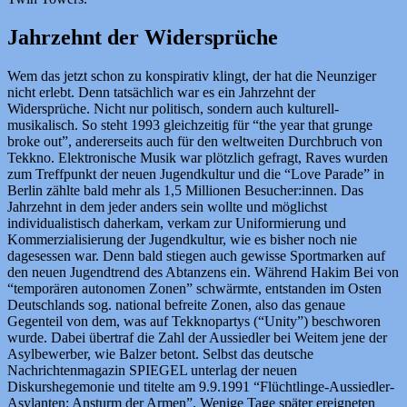
Jahrzehnt der Widersprüche
Wem das jetzt schon zu konspirativ klingt, der hat die Neunziger
nicht erlebt. Denn tatsächlich war es ein Jahrzehnt der
Widersprüche. Nicht nur politisch, sondern auch kulturell-
musikalisch. So steht 1993 gleichzeitig für “the year that grunge
broke out”, andererseits auch für den weltweiten Durchbruch von
Tekkno. Elektronische Musik war plötzlich gefragt, Raves wurden
zum Treffpunkt der neuen Jugendkultur und die “Love Parade” in
Berlin zählte bald mehr als 1,5 Millionen Besucher:innen. Das
Jahrzehnt in dem jeder anders sein wollte und möglichst
individualistisch daherkam, verkam zur Uniformierung und
Kommerzialisierung der Jugendkultur, wie es bisher noch nie
dagesessen war. Denn bald stiegen auch gewisse Sportmarken auf
den neuen Jugendtrend des Abtanzens ein. Während Hakim Bei von
“temporären autonomen Zonen” schwärmte, entstanden im Osten
Deutschlands sog. national befreite Zonen, also das genaue
Gegenteil von dem, was auf Tekknopartys (“Unity”) beschworen
wurde. Dabei übertraf die Zahl der Aussiedler bei Weitem jene der
Asylbewerber, wie Balzer betont. Selbst das deutsche
Nachrichtenmagazin SPIEGEL unterlag der neuen
Diskurshegemonie und titelte am 9.9.1991 “Flüchtlinge-Aussiedler-
Asylanten: Ansturm der Armen”. Wenige Tage später ereigneten