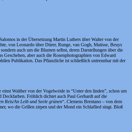
 Salomos in der Übersetzung Martin Luthers über Walter von der
chte, von Leonardo über Dürer, Runge, van Gogh, Matisse, Beuys
sondern auch um die Blumen selbst, deren Darstellungen über die
t ins Geschehen, aber auch die Rosenphotographien von Edward
en Publikation. Das Pflanzliche ist schließlich untrennbar mit der
te einst Walther von der Vogelweide in “Unter den linden”, schon um
 Deckfarben. Fröhlich dichtet auch Paul Gerhardt auf die
en Reis/An Leib und Seele grünen
“. Clemens Brentano – von dem
r, wo die Grillen zirpen und der Mond ein Schlaflied singt. Bloß