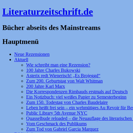
Literaturzeitschrift.de
Bücher abseits des Mainstreams
Hauptmenü
Zum
Neue Rezensionen
Inhalt
Aktuell
springen
Wie schreibt man eine Rezension?
100 Jahre Charles Bukowski
Asterix redt Wienerisch! „Es Brojeggd“
Zum 200. Geburtstag von Walt Whitman
200 Jahre Karl Marx
Die Korrespondenzen Rimbauds erstmals auf Deutsch
Ein Notizbuch: viel weißes Papier zu Semesterbeginn
Zum 150. Todestag von Charles Baudelaire
Leben heißt frei sein – ein wehmütiges Au Revoir für Be
Public Library 5th Avenue NYC
Quasselbude reloaded – die Neuauflage des literarischen 
Vom Geschmack des Publikums
Zum Tod von Gabriel Garcia Marquez