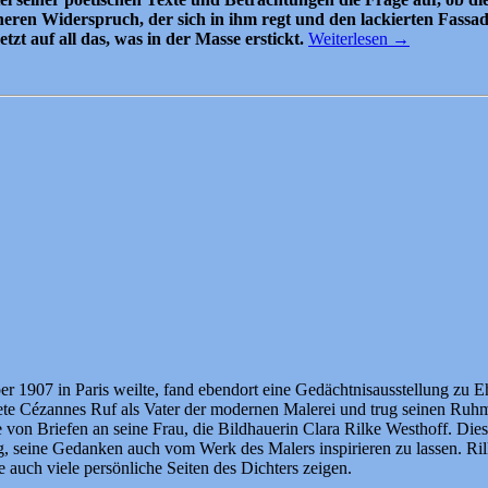
neren Widerspruch, der sich in ihm regt und den lackierten Fassad
tzt auf all das, was in der Masse erstickt.
Weiterlesen
→
er 1907 in Paris weilte, fand ebendort eine Gedächtnisausstellung zu E
e Cézannes Ruf als Vater der modernen Malerei und trug seinen Ruhm i
e von Briefen an seine Frau, die Bildhauerin Clara Rilke Westhoff. Di
 seine Gedanken auch vom Werk des Malers inspirieren zu lassen. Rilke
ie auch viele persönliche Seiten des Dichters zeigen.