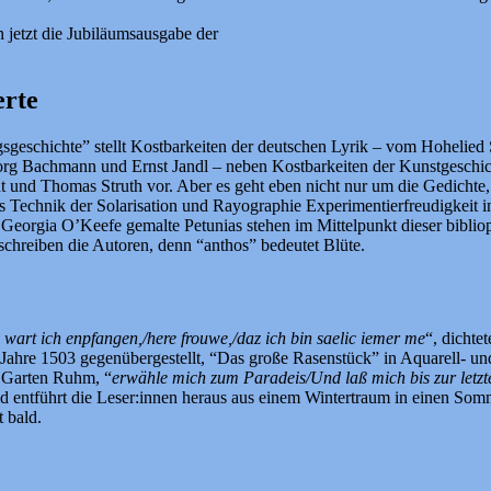
 jetzt die Jubiläumsausgabe der
erte
gsgeschichte” stellt Kostbarkeiten der deutschen Lyrik – vom Hohelied
borg Bachmann und Ernst Jandl – neben Kostbarkeiten der Kunstgeschi
nd Thomas Struth vor. Aber es geht eben nicht nur um die Gedichte, 
ys Technik der Solarisation und Rayographie Experimentierfreudigkei
orgia O’Keefe gemalte Petunias stehen im Mittelpunkt dieser bibliophil
chreiben die Autoren, denn “anthos” bedeutet Blüte.
art ich enpfangen,/here frouwe,/daz ich bin saelic iemer me
“, dichte
ahre 1503 gegenübergestellt, “Das große Rasenstück” in Aquarell- und
s Garten Ruhm, “
erwähle mich zum Paradeis/Und laß mich bis zur letzt
entführt die Leser:innen heraus aus einem Wintertraum in einen Somme
 bald.