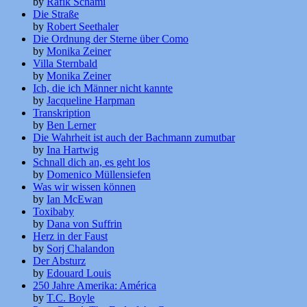
by
Rafik Schami
Die Straße
by
Robert Seethaler
Die Ordnung der Sterne über Como
by
Monika Zeiner
Villa Sternbald
by
Monika Zeiner
Ich, die ich Männer nicht kannte
by
Jacqueline Harpman
Transkription
by
Ben Lerner
Die Wahrheit ist auch der Bachmann zumutbar
by
Ina Hartwig
Schnall dich an, es geht los
by
Domenico Müllensiefen
Was wir wissen können
by
Ian McEwan
Toxibaby
by
Dana von Suffrin
Herz in der Faust
by
Sorj Chalandon
Der Absturz
by
Edouard Louis
250 Jahre Amerika: América
by
T.C. Boyle