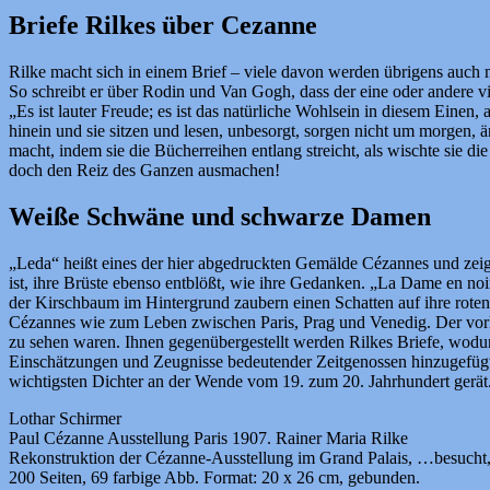
Briefe Rilkes über Cezanne
Rilke macht sich in einem Brief – viele davon werden übrigens auch m
So schreibt er über Rodin und Van Gogh, dass der eine oder andere vie
„Es ist lauter Freude; es ist das natürliche Wohlsein in diesem Einen,
hinein und sie sitzen und lesen, unbesorgt, sorgen nicht um morgen, än
macht, indem sie die Bücherreihen entlang streicht, als wischte sie
doch den Reiz des Ganzen ausmachen!
Weiße Schwäne und schwarze Damen
„Leda“ heißt eines der hier abgedruckten Gemälde Cézannes und zeigt, 
ist, ihre Brüste ebenso entblößt, wie ihre Gedanken. „La Dame en no
der Kirschbaum im Hintergrund zaubern einen Schatten auf ihre roten
Cézannes wie zum Leben zwischen Paris, Prag und Venedig. Der vorl
zu sehen waren. Ihnen gegenübergestellt werden Rilkes Briefe, wodur
Einschätzungen und Zeugnisse bedeutender Zeitgenossen hinzugefügt, 
wichtigsten Dichter an der Wende vom 19. zum 20. Jahrhundert gerät
Lothar Schirmer
Paul Cézanne Ausstellung Paris 1907. Rainer Maria Rilke
Rekonstruktion der Cézanne-Ausstellung im Grand Palais, …besucht, 
200 Seiten, 69 farbige Abb. Format: 20 x 26 cm, gebunden.