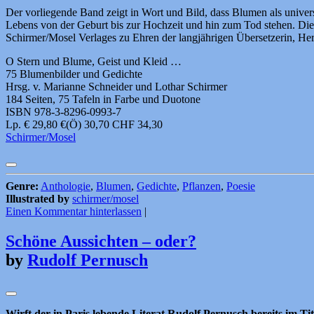
Der vorliegende Band zeigt in Wort und Bild, dass Blumen als univers
Lebens von der Geburt bis zur Hochzeit und hin zum Tod stehen. Die 
Schirmer/Mosel Verlages zu Ehren der langjährigen Übersetzerin, Her
O Stern und Blume, Geist und Kleid …
75 Blumenbilder und Gedichte
Hrsg. v. Marianne Schneider und Lothar Schirmer
184 Seiten, 75 Tafeln in Farbe und Duotone
ISBN 978-3-8296-0993-7
Lp. € 29,80 €(Ö) 30,70 CHF 34,30
Schirmer/Mosel
Genre:
Anthologie
,
Blumen
,
Gedichte
,
Pflanzen
,
Poesie
Illustrated by
schirmer/mosel
Einen Kommentar hinterlassen
|
Schöne Aussichten – oder?
by
Rudolf Pernusch
Wirft der in Paris lebende Literat Rudolf Pernusch bereits im Ti