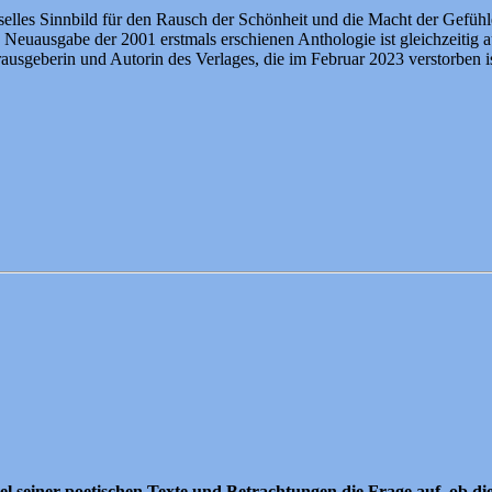
elles Sinnbild für den Rausch der Schönheit und die Macht der Gefühle
Neuausgabe der 2001 erstmals erschienen Anthologie ist gleichzeitig 
ausgeberin und Autorin des Verlages, die im Februar 2023 verstorben is
tel seiner poetischen Texte und Betrachtungen die Frage auf, ob d