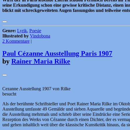
seine Erkundigung schon eine gewisse kritische Distanz, einen in
blickt mit schreckgeweiteten Augen fassungslos und teilweise entse
Genre:
Lyrik
,
Poesie
Illustrated by
Vindobona
2 Kommentare
|
Paul Cézanne Ausstellung Paris 1907
by
Rainer Maria Rilke
Cezanne Ausstellung 1907 von Rilke
besucht
Als der berühmte Schriftsteller und Poet Rainer Maria Rilke im Oktob
Ausstellung umfasste 49 Gemälde und sieben Aquarelle und begründet
die Ausstellung mehrmals und schrieb über seine Eindrücke eine Seri
Rezeption des Werks von Cézanne durch einen Dichter, der es vermag,
und gehen inhaltlich weit über die klassische Kunstkritik hinaus, da s