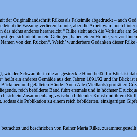
it der Originalhandschrift Rilkes als Faksimile abgedruckt – auch Ged
lleicht die Fassung verlieren konnte, aber die Arbeit wäre noch hinter
 an das nichts anderes heranreicht.“ Rilke sieht auch die Verkäufer am 
gstigen sich nicht um ein Gelingen, haben einen Hunde, ver vor Ihnen si
 die Namen von den Rücken“. Welch’ wunderbare Gedanken dieser Rilke 
wie der Schwan ihr in die ausgestreckte Hand beißt. Ihr Blick ist dabei
ir“ heißt ein anderes Gemälde aus den Jahren 1891/92 und ihr Blick is
 Bäckchen und gefalteten Hände. Auch Alte (Vieillards) porträtiert Cé
iegende, reich bebilderte Band führt erstmals und in höchster Druckq
ch sich ein Zusammenhang zwischen bildender Kunst und ihrem Einfluss
sodass die Publikation zu einem reich bebilderten, einzigartigen Gip
.
betrachtet und beschrieben von Rainer Maria Rilke, zusammengestellt 