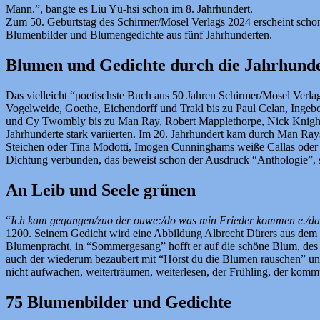
Mann.”, bangte es Liu Yü-hsi schon im 8. Jahrhundert.
Zum 50. Geburtstag des Schirmer/Mosel Verlags 2024 erscheint schon
Blumenbilder und Blumengedichte aus fünf Jahrhunderten.
Blumen und Gedichte durch die Jahrhund
Das vielleicht “poetischste Buch aus 50 Jahren Schirmer/Mosel Verla
Vogelweide, Goethe, Eichendorff und Trakl bis zu Paul Celan, Inge
und Cy Twombly bis zu Man Ray, Robert Mapplethorpe, Nick Knight u
Jahrhunderte stark variierten. Im 20. Jahrhundert kam durch Man Ra
Steichen oder Tina Modotti, Imogen Cunninghams weiße Callas oder Ge
Dichtung verbunden, das beweist schon der Ausdruck “Anthologie”, s
An Leib und Seele grünen
“
Ich kam gegangen/zuo der ouwe:/do was min Frieder kommen e./da w
1200. Seinem Gedicht wird eine Abbildung Albrecht Dürers aus dem J
Blumenpracht, in “Sommergesang” hofft er auf die schöne Blum, de
auch der wiederum bezaubert mit “Hörst du die Blumen rauschen” und 
nicht aufwachen, weiterträumen, weiterlesen, der Frühling, der kommt
75 Blumenbilder und Gedichte