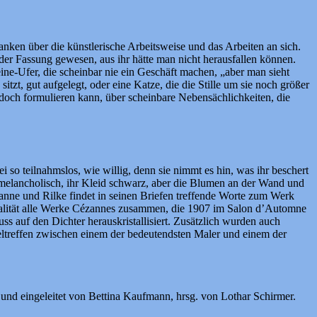
anken über die künstlerische Arbeitsweise und das Arbeiten an sich.
 der Fassung gewesen, aus ihr hätte man nicht herausfallen können.
Seine-Ufer, die scheinbar nie ein Geschäft machen, „aber man sieht
tzt, gut aufgelegt, oder eine Katze, die die Stille um sie noch größer
doch formulieren kann, über scheinbare Nebensächlichkeiten, die
 so teilnahmslos, wie willig, denn sie nimmt es hin, was ihr beschert
t melancholisch, ihr Kleid schwarz, aber die Blumen an der Wand und
zanne und Rilke findet in seinen Briefen treffende Worte zum Werk
ualität alle Werke Cézannes zusammen, die 1907 im Salon d’Automne
 auf den Dichter herauskristallisiert. Zusätzlich wurden auch
feltreffen zwischen einem der bedeutendsten Maler und einem der
und eingeleitet von Bettina Kaufmann, hrsg. von Lothar Schirmer.