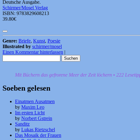
Deutsche Ausgabe.
Schirmer/Mosel Verlag
ISBN: 9783829608213
39.80€
Genre:
Briefe
,
Kunst
,
Poesie
Illustrated by
schirmer/mosel
Einen Kommentar hinterlassen
|
Suchen
nach:
Mit Büchern das gefrorene Meer der Zeit löchern • 222 Leseti
Soeben gelesen
Einatmen Ausatmen
by
Maxim Leo
Im ersten Licht
by
Norbert Gstrein
Sanditz
by
Lukas Rietzschel
Das Mosaik der Frauen