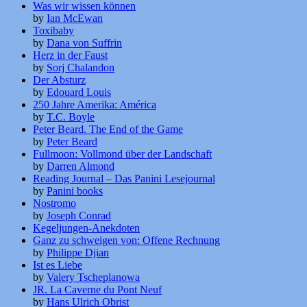
Was wir wissen können
by
Ian McEwan
Toxibaby
by
Dana von Suffrin
Herz in der Faust
by
Sorj Chalandon
Der Absturz
by
Edouard Louis
250 Jahre Amerika: América
by
T.C. Boyle
Peter Beard. The End of the Game
by
Peter Beard
Fullmoon: Vollmond über der Landschaft
by
Darren Almond
Reading Journal – Das Panini Lesejournal
by
Panini books
Nostromo
by
Joseph Conrad
Kegeljungen-Anekdoten
Ganz zu schweigen von: Offene Rechnung
by
Philippe Djian
Ist es Liebe
by
Valery Tscheplanowa
JR. La Caverne du Pont Neuf
by
Hans Ulrich Obrist