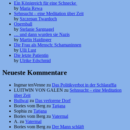
Ein Königreich für eine Schnecke
by
Maria Rewa
Sehnsucht – eine Meditation über Zeit
by
Szczepan Twardoch
Opernball
by
Stefanie Sargnagel
… und dann wurden sie Nazis
by
Martin Haidinger
Die Frau als Mensch: Schamaninnen
by
Ulli Lust
Die letzte Patientin
by
Ulrike Edschmid
Neueste Kommentare
Ingmar tenVenne
zu
Das Politikverbot in der Schlaraffia
LUITWIN VON GALEN
zu
Sehnsucht – eine Meditation
über Zeit
Bullwai
zu
Das verlorene Dorf
Bories vom Berg
zu
Tatjana
Sophia
zu
Tatjana
Bories vom Berg
zu
Vatermal
A.
zu
Vatermal
Bories vom Berg
zu
Der Mann schläft