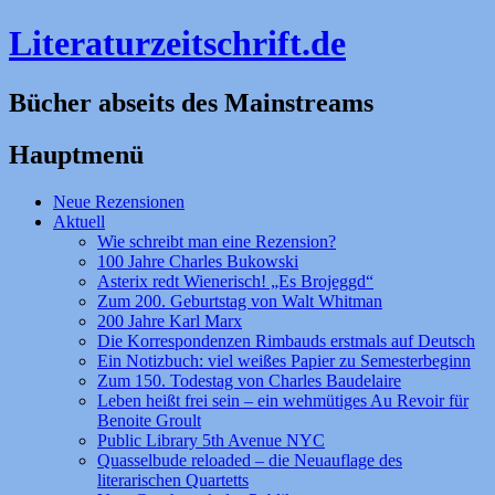
Literaturzeitschrift.de
Bücher abseits des Mainstreams
Hauptmenü
Zum
Neue Rezensionen
Inhalt
Aktuell
springen
Wie schreibt man eine Rezension?
100 Jahre Charles Bukowski
Asterix redt Wienerisch! „Es Brojeggd“
Zum 200. Geburtstag von Walt Whitman
200 Jahre Karl Marx
Die Korrespondenzen Rimbauds erstmals auf Deutsch
Ein Notizbuch: viel weißes Papier zu Semesterbeginn
Zum 150. Todestag von Charles Baudelaire
Leben heißt frei sein – ein wehmütiges Au Revoir für
Benoite Groult
Public Library 5th Avenue NYC
Quasselbude reloaded – die Neuauflage des
literarischen Quartetts