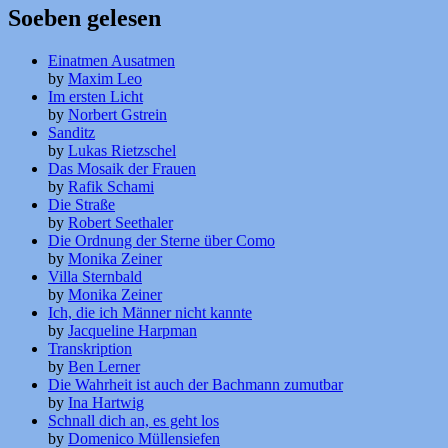
Soeben gelesen
Einatmen Ausatmen
by
Maxim Leo
Im ersten Licht
by
Norbert Gstrein
Sanditz
by
Lukas Rietzschel
Das Mosaik der Frauen
by
Rafik Schami
Die Straße
by
Robert Seethaler
Die Ordnung der Sterne über Como
by
Monika Zeiner
Villa Sternbald
by
Monika Zeiner
Ich, die ich Männer nicht kannte
by
Jacqueline Harpman
Transkription
by
Ben Lerner
Die Wahrheit ist auch der Bachmann zumutbar
by
Ina Hartwig
Schnall dich an, es geht los
by
Domenico Müllensiefen