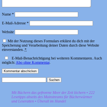
Name
*
E-Mail-Adresse
*
Website
Mit der Nutzung dieses Formulars erklärst du dich mit der
Speicherung und Verarbeitung deiner Daten durch diese Website
einverstanden.
*
E-Mail-Benachrichtigung bei weiteren Kommentaren. Auch
möglich:
Abo ohne Kommentar
.
Suchen
nach:
Mit Büchern das gefrorene Meer der Zeit löchern • 222
Lesetipps abseits des Mainstreams für Bücherwürmer
und Leseratten • Überall im Handel