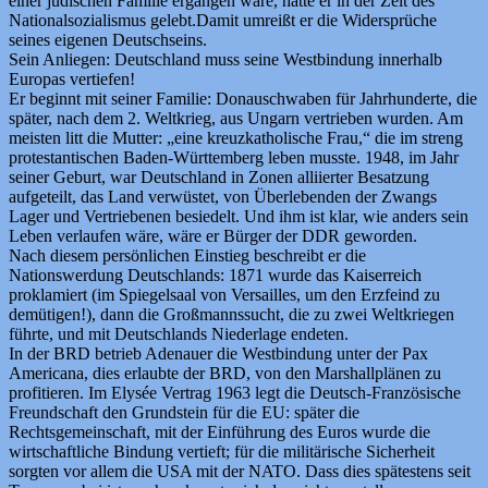
einer jüdischen Familie ergangen wäre, hätte er in der Zeit des
Nationalsozialismus gelebt.Damit umreißt er die Widersprüche
seines eigenen Deutschseins.
Sein Anliegen: Deutschland muss seine Westbindung innerhalb
Europas vertiefen!
Er beginnt mit seiner Familie: Donauschwaben für Jahrhunderte, die
später, nach dem 2. Weltkrieg, aus Ungarn vertrieben wurden. Am
meisten litt die Mutter: „eine kreuzkatholische Frau,“ die im streng
protestantischen Baden-Württemberg leben musste. 1948, im Jahr
seiner Geburt, war Deutschland in Zonen alliierter Besatzung
aufgeteilt, das Land verwüstet, von Überlebenden der Zwangs
Lager und Vertriebenen besiedelt. Und ihm ist klar, wie anders sein
Leben verlaufen wäre, wäre er Bürger der DDR geworden.
Nach diesem persönlichen Einstieg beschreibt er die
Nationswerdung Deutschlands: 1871 wurde das Kaiserreich
proklamiert (im Spiegelsaal von Versailles, um den Erzfeind zu
demütigen!), dann die Großmannssucht, die zu zwei Weltkriegen
führte, und mit Deutschlands Niederlage endeten.
In der BRD betrieb Adenauer die Westbindung unter der Pax
Americana, dies erlaubte der BRD, von den Marshallplänen zu
profitieren. Im Elysée Vertrag 1963 legt die Deutsch-Französische
Freundschaft den Grundstein für die EU: später die
Rechtsgemeinschaft, mit der Einführung des Euros wurde die
wirtschaftliche Bindung vertieft; für die militärische Sicherheit
sorgten vor allem die USA mit der NATO. Dass dies spätestens seit