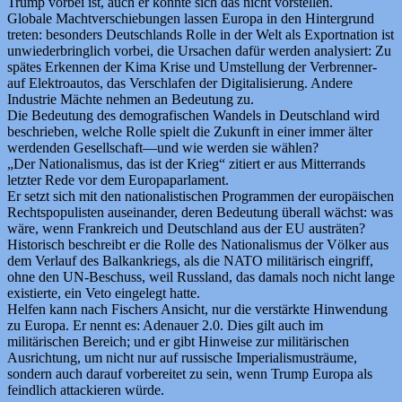
Trump vorbei ist, auch er konnte sich das nicht vorstellen.
Globale Machtverschiebungen lassen Europa in den Hintergrund
treten: besonders Deutschlands Rolle in der Welt als Exportnation ist
unwiederbringlich vorbei, die Ursachen dafür werden analysiert: Zu
spätes Erkennen der Kima Krise und Umstellung der Verbrenner-
auf Elektroautos, das Verschlafen der Digitalisierung. Andere
Industrie Mächte nehmen an Bedeutung zu.
Die Bedeutung des demografischen Wandels in Deutschland wird
beschrieben, welche Rolle spielt die Zukunft in einer immer älter
werdenden Gesellschaft—und wie werden sie wählen?
„Der Nationalismus, das ist der Krieg“ zitiert er aus Mitterrands
letzter Rede vor dem Europaparlament.
Er setzt sich mit den nationalistischen Programmen der europäischen
Rechtspopulisten auseinander, deren Bedeutung überall wächst: was
wäre, wenn Frankreich und Deutschland aus der EU austräten?
Historisch beschreibt er die Rolle des Nationalismus der Völker aus
dem Verlauf des Balkankriegs, als die NATO militärisch eingriff,
ohne den UN-Beschuss, weil Russland, das damals noch nicht lange
existierte, ein Veto eingelegt hatte.
Helfen kann nach Fischers Ansicht, nur die verstärkte Hinwendung
zu Europa. Er nennt es: Adenauer 2.0. Dies gilt auch im
militärischen Bereich; und er gibt Hinweise zur militärischen
Ausrichtung, um nicht nur auf russische Imperialismusträume,
sondern auch darauf vorbereitet zu sein, wenn Trump Europa als
feindlich attackieren würde.