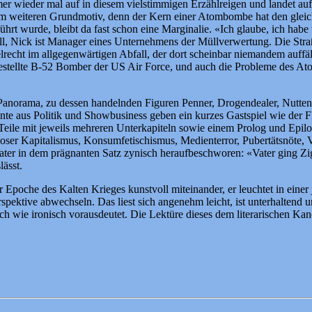
 immer wieder mal auf in diesem vielstimmigen Erzählreigen und landet
einem weiteren Grundmotiv, denn der Kern einer Atombombe hat den gle
wurde, bleibt da fast schon eine Marginalie. «Ich glaube, ich habe v
üll, Nick ist Manager eines Unternehmens der Müllverwertung. Die Str
lrecht im allgegenwärtigen Abfall, der dort scheinbar niemandem auffäl
gestellte B-52 Bomber der US Air Force, und auch die Probleme des Ato
Panorama, zu dessen handelnden Figuren Penner, Drogendealer, Nutten, 
te aus Politik und Showbusiness geben ein kurzes Gastspiel wie der 
 Teile mit jeweils mehreren Unterkapiteln sowie einem Prolog und Epi
loser Kapitalismus, Konsumfetischismus, Medienterror, Pubertätsnöte,
er in dem prägnanten Satz zynisch heraufbeschworen: «Vater ging Ziga
lässt.
Epoche des Kalten Krieges kunstvoll miteinander, er leuchtet in einer 
rspektive abwechseln. Das liest sich angenehm leicht, ist unterhaltend
tisch wie ironisch vorausdeutet. Die Lektüre dieses dem literarischen K