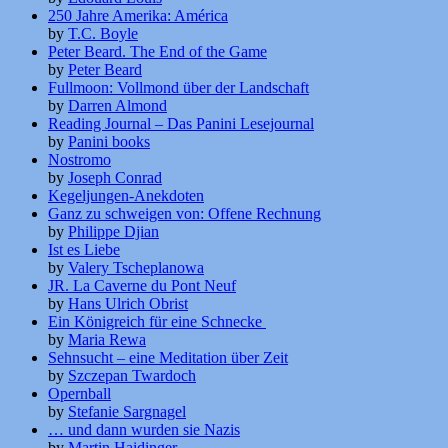
250 Jahre Amerika: América
by
T.C. Boyle
Peter Beard. The End of the Game
by
Peter Beard
Fullmoon: Vollmond über der Landschaft
by
Darren Almond
Reading Journal – Das Panini Lesejournal
by
Panini books
Nostromo
by
Joseph Conrad
Kegeljungen-Anekdoten
Ganz zu schweigen von: Offene Rechnung
by
Philippe Djian
Ist es Liebe
by
Valery Tscheplanowa
JR. La Caverne du Pont Neuf
by
Hans Ulrich Obrist
Ein Königreich für eine Schnecke
by
Maria Rewa
Sehnsucht – eine Meditation über Zeit
by
Szczepan Twardoch
Opernball
by
Stefanie Sargnagel
… und dann wurden sie Nazis
by
Martin Haidinger