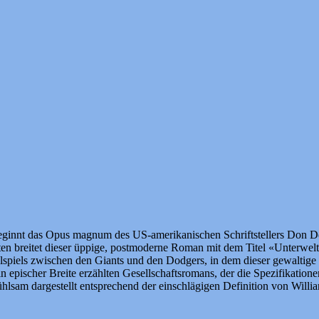
ginnt das Opus magnum des US-amerikanischen Schriftstellers Don De
eiten breitet dieser üppige, postmoderne Roman mit dem Titel «Unterwe
piels zwischen den Giants und den Dodgers, in dem dieser gewaltige 
s in epischer Breite erzählten Gesellschaftsromans, der die Spezifikat
hlsam dargestellt entsprechend der einschlägigen Definition von William