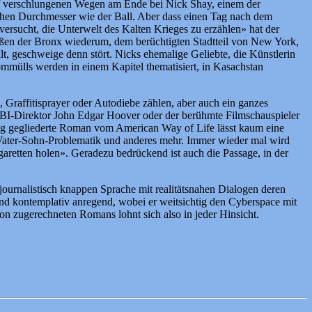
 auf verschlungenen Wegen am Ende bei Nick Shay, einem der
ichen Durchmesser wie der Ball. Aber dass einen Tag nach dem
ersucht, die Unterwelt des Kalten Krieges zu erzählen» hat der
aßen der Bronx wiederum, dem berüchtigten Stadtteil von New York,
lt, geschweige denn stört. Nicks ehemalige Geliebte, die Künstlerin
mmülls werden in einem Kapitel thematisiert, in Kasachstan
Graffitisprayer oder Autodiebe zählen, aber auch ein ganzes
FBI-Direktor John Edgar Hoover oder der berühmte Filmschauspieler
log gegliederte Roman vom American Way of Life lässt kaum eine
 Vater-Sohn-Problematik und anderes mehr. Immer wieder mal wird
retten holen». Geradezu bedrückend ist auch die Passage, in der
journalistisch knappen Sprache mit realitätsnahen Dialogen deren
 und kontemplativ anregend, wobei er weitsichtig den Cyberspace mit
anon zugerechneten Romans lohnt sich also in jeder Hinsicht.