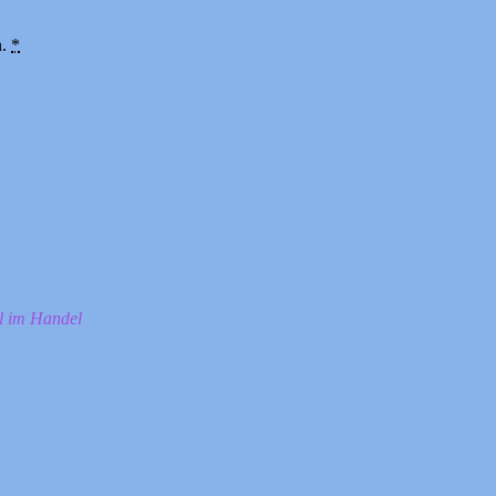
n.
*
ll im Handel