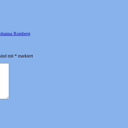
ohanna Romberg
sind mit
*
markiert