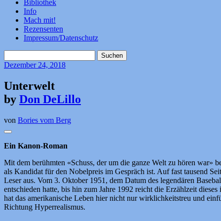
Bibliothek
Info
Mach mit!
Rezensenten
Impressum/Datenschutz
Suchen
nach:
Dezember
24, 2018
Unterwelt
by
Don DeLillo
von
Bories vom Berg
Ein Kanon-Roman
Mit dem berühmten «Schuss, der um die ganze Welt zu hören war» be
als Kandidat für den Nobelpreis im Gespräch ist. Auf fast tausend S
Leser aus. Vom 3. Oktober 1951, dem Datum des legendären Baseballs
entschieden hatte, bis hin zum Jahre 1992 reicht die Erzählzeit diese
hat das amerikanische Leben hier nicht nur wirklichkeitstreu und einfü
Richtung Hyperrealismus.