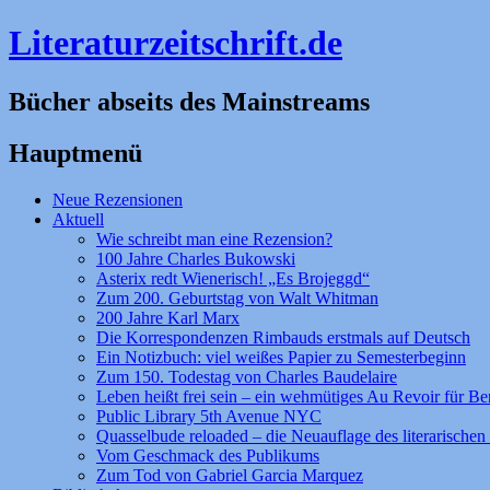
Literaturzeitschrift.de
Bücher abseits des Mainstreams
Hauptmenü
Zum
Neue Rezensionen
Inhalt
Aktuell
springen
Wie schreibt man eine Rezension?
100 Jahre Charles Bukowski
Asterix redt Wienerisch! „Es Brojeggd“
Zum 200. Geburtstag von Walt Whitman
200 Jahre Karl Marx
Die Korrespondenzen Rimbauds erstmals auf Deutsch
Ein Notizbuch: viel weißes Papier zu Semesterbeginn
Zum 150. Todestag von Charles Baudelaire
Leben heißt frei sein – ein wehmütiges Au Revoir für Be
Public Library 5th Avenue NYC
Quasselbude reloaded – die Neuauflage des literarischen 
Vom Geschmack des Publikums
Zum Tod von Gabriel Garcia Marquez