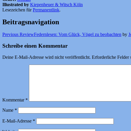
Illustrated by
Kiepenheuer & Witsch Köln
Lesezeichen für
Permanentlink
.
Beitragsnavigation
Previous Review
Federnlesen: Vom Glück, Vögel zu beobachten
by
J
Schreibe einen Kommentar
Deine E-Mail-Adresse wird nicht veröffentlicht.
Erforderliche Felder 
Kommentar
*
Name
*
E-Mail-Adresse
*