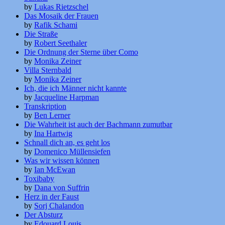
by
Lukas Rietzschel
Das Mosaik der Frauen
by
Rafik Schami
Die Straße
by
Robert Seethaler
Die Ordnung der Sterne über Como
by
Monika Zeiner
Villa Sternbald
by
Monika Zeiner
Ich, die ich Männer nicht kannte
by
Jacqueline Harpman
Transkription
by
Ben Lerner
Die Wahrheit ist auch der Bachmann zumutbar
by
Ina Hartwig
Schnall dich an, es geht los
by
Domenico Müllensiefen
Was wir wissen können
by
Ian McEwan
Toxibaby
by
Dana von Suffrin
Herz in der Faust
by
Sorj Chalandon
Der Absturz
by
Edouard Louis