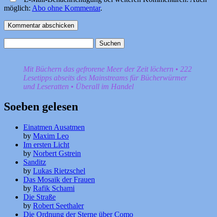
möglich:
Abo ohne Kommentar
.
Suchen
nach:
Mit Büchern das gefrorene Meer der Zeit löchern • 222
Lesetipps abseits des Mainstreams für Bücherwürmer
und Leseratten • Überall im Handel
Soeben gelesen
Einatmen Ausatmen
by
Maxim Leo
Im ersten Licht
by
Norbert Gstrein
Sanditz
by
Lukas Rietzschel
Das Mosaik der Frauen
by
Rafik Schami
Die Straße
by
Robert Seethaler
Die Ordnung der Sterne über Como