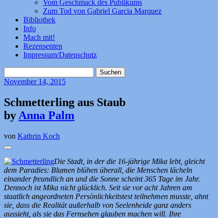
Vom Geschmack des Publikums
Zum Tod von Gabriel Garcia Marquez
Bibliothek
Info
Mach mit!
Rezensenten
Impressum/Datenschutz
Suchen
nach:
November
14, 2015
Schmetterling aus Staub
by
Anna Palm
von
Kathrin Koch
Die Stadt, in der die 16-jährige Mika lebt, gleicht
dem Paradies: Blumen blühen überall, die Menschen lächeln
einander freundlich an und die Sonne scheint 365 Tage im Jahr.
Dennoch ist Mika nicht glücklich. Seit sie vor acht Jahren am
staatlich angeordneten Persönlichkeitstest teilnehmen musste, ahnt
sie, dass die Realität außerhalb von Seelenheide ganz anders
aussieht, als sie das Fernsehen glauben machen will. Ihre