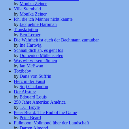
by
Monika Zeiner
Villa Sternbald
by
Monika Zeiner
Ich, die ich Männer nicht kannte
by
Jacqueline Harpman
Transkription
by
Ben Lerner
Die Wahrheit ist auch der Bachmann zumutbar
by
Ina Hartwig
Schnall dich an, es geht los
by
Domenico Müllensiefen
Was wir wissen können
by
Ian McEwan
Toxibaby
by
Dana von Suffrin
Herz in der Faust
by
Sorj Chalandon
Der Absturz
by
Edouard Louis
250 Jahre Amerika: América
by
T.C. Boyle
Peter Beard. The End of the Game
by
Peter Beard
Fullmoon: Vollmond über der Landschaft
by
Darren Almond