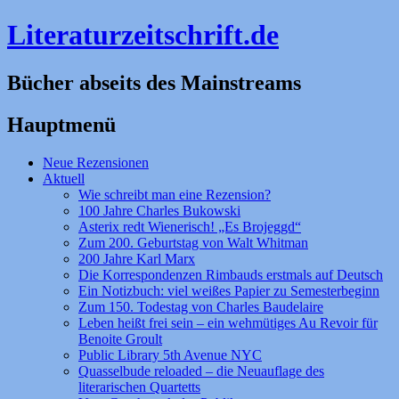
Literaturzeitschrift.de
Bücher abseits des Mainstreams
Hauptmenü
Zum
Neue Rezensionen
Inhalt
Aktuell
springen
Wie schreibt man eine Rezension?
100 Jahre Charles Bukowski
Asterix redt Wienerisch! „Es Brojeggd“
Zum 200. Geburtstag von Walt Whitman
200 Jahre Karl Marx
Die Korrespondenzen Rimbauds erstmals auf Deutsch
Ein Notizbuch: viel weißes Papier zu Semesterbeginn
Zum 150. Todestag von Charles Baudelaire
Leben heißt frei sein – ein wehmütiges Au Revoir für
Benoite Groult
Public Library 5th Avenue NYC
Quasselbude reloaded – die Neuauflage des
literarischen Quartetts