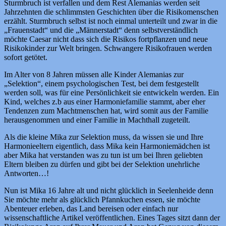
Sturmbruch ist verfallen und dem Rest Alemanias werden seit
Jahrzehnten die schlimmsten Geschichten über die Risikomenschen
erzählt. Sturmbruch selbst ist noch einmal unterteilt und zwar in die
„Frauenstadt“ und die „Männerstadt“ denn selbstverständlich
möchte Caesar nicht dass sich die Risikos fortpflanzen und neue
Risikokinder zur Welt bringen. Schwangere Risikofrauen werden
sofort getötet.
Im Alter von 8 Jahren müssen alle Kinder Alemanias zur
„Selektion“, einem psychologischen Test, bei dem festgestellt
werden soll, was für eine Persönlichkeit sie entwickeln werden. Ein
Kind, welches z.b aus einer Harmoniefamilie stammt, aber eher
Tendenzen zum Machtmenschen hat, wird somit aus der Familie
herausgenommen und einer Familie in Machthall zugeteilt.
Als die kleine Mika zur Selektion muss, da wissen sie und Ihre
Harmonieeltern eigentlich, dass Mika kein Harmoniemädchen ist
aber Mika hat verstanden was zu tun ist um bei Ihren geliebten
Eltern bleiben zu dürfen und gibt bei der Selektion unehrliche
Antworten…!
Nun ist Mika 16 Jahre alt und nicht glücklich in Seelenheide denn
Sie möchte mehr als glücklich Pfannkuchen essen, sie möchte
Abenteuer erleben, das Land bereisen oder einfach nur
wissenschaftliche Artikel veröffentlichen. Eines Tages sitzt dann der