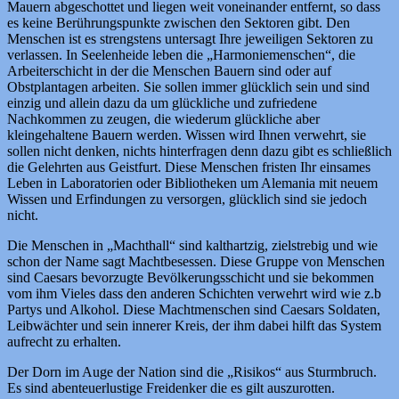
Mauern abgeschottet und liegen weit voneinander entfernt, so dass
es keine Berührungspunkte zwischen den Sektoren gibt. Den
Menschen ist es strengstens untersagt Ihre jeweiligen Sektoren zu
verlassen. In Seelenheide leben die „Harmoniemenschen“, die
Arbeiterschicht in der die Menschen Bauern sind oder auf
Obstplantagen arbeiten. Sie sollen immer glücklich sein und sind
einzig und allein dazu da um glückliche und zufriedene
Nachkommen zu zeugen, die wiederum glückliche aber
kleingehaltene Bauern werden. Wissen wird Ihnen verwehrt, sie
sollen nicht denken, nichts hinterfragen denn dazu gibt es schließlich
die Gelehrten aus Geistfurt. Diese Menschen fristen Ihr einsames
Leben in Laboratorien oder Bibliotheken um Alemania mit neuem
Wissen und Erfindungen zu versorgen, glücklich sind sie jedoch
nicht.
Die Menschen in „Machthall“ sind kalthartzig, zielstrebig und wie
schon der Name sagt Machtbesessen. Diese Gruppe von Menschen
sind Caesars bevorzugte Bevölkerungsschicht und sie bekommen
vom ihm Vieles dass den anderen Schichten verwehrt wird wie z.b
Partys und Alkohol. Diese Machtmenschen sind Caesars Soldaten,
Leibwächter und sein innerer Kreis, der ihm dabei hilft das System
aufrecht zu erhalten.
Der Dorn im Auge der Nation sind die „Risikos“ aus Sturmbruch.
Es sind abenteuerlustige Freidenker die es gilt auszurotten.