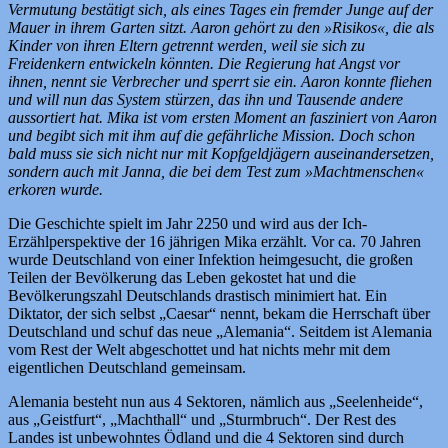
Vermutung bestätigt sich, als eines Tages ein fremder Junge auf der
Mauer in ihrem Garten sitzt. Aaron gehört zu den »Risi­kos«, die als
Kinder von ihren Eltern getrennt werden, weil sie sich zu
Freidenkern entwickeln könnten. Die Regierung hat Angst vor
ihnen, nennt sie Verbrecher und sperrt sie ein. Aaron konnte fliehen
und will nun das System stürzen, das ihn und Tausende andere
aussortiert hat. Mika ist vom ersten Moment an fasziniert von Aaron
und begibt sich mit ihm auf die gefährliche Mission. Doch schon
bald muss sie sich nicht nur mit Kopfgeldjägern auseinandersetzen,
sondern auch mit Janna, die bei dem Test zum »Machtmenschen«
erkoren wurde.
Die Geschichte spielt im Jahr 2250 und wird aus der Ich-
Erzählperspektive der 16 jährigen Mika erzählt. Vor ca. 70 Jahren
wurde Deutschland von einer Infektion heimgesucht, die großen
Teilen der Bevölkerung das Leben gekostet hat und die
Bevölkerungszahl Deutschlands drastisch minimiert hat. Ein
Diktator, der sich selbst „Caesar“ nennt, bekam die Herrschaft über
Deutschland und schuf das neue „Alemania“. Seitdem ist Alemania
vom Rest der Welt abgeschottet und hat nichts mehr mit dem
eigentlichen Deutschland gemeinsam.
Alemania besteht nun aus 4 Sektoren, nämlich aus „Seelenheide“,
aus „Geistfurt“, „Machthall“ und „Sturmbruch“. Der Rest des
Landes ist unbewohntes Ödland und die 4 Sektoren sind durch