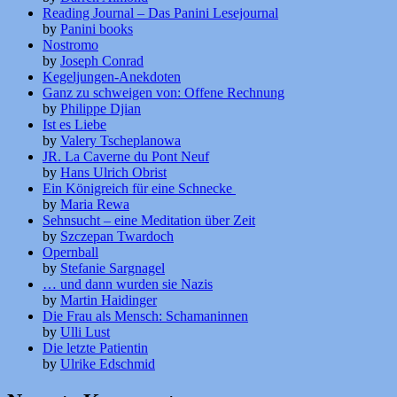
Reading Journal – Das Panini Lesejournal
by
Panini books
Nostromo
by
Joseph Conrad
Kegeljungen-Anekdoten
Ganz zu schweigen von: Offene Rechnung
by
Philippe Djian
Ist es Liebe
by
Valery Tscheplanowa
JR. La Caverne du Pont Neuf
by
Hans Ulrich Obrist
Ein Königreich für eine Schnecke
by
Maria Rewa
Sehnsucht – eine Meditation über Zeit
by
Szczepan Twardoch
Opernball
by
Stefanie Sargnagel
… und dann wurden sie Nazis
by
Martin Haidinger
Die Frau als Mensch: Schamaninnen
by
Ulli Lust
Die letzte Patientin
by
Ulrike Edschmid