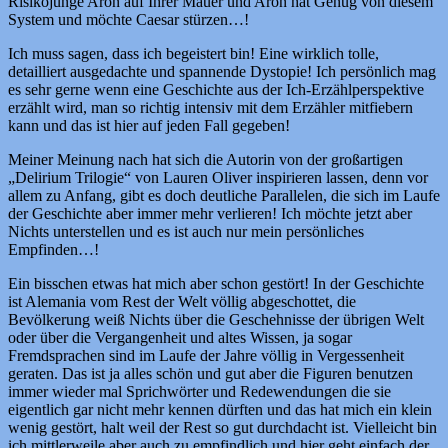
Risikojunge Aron auf Ihrer Mauer und Aron hat Genug von diesem
System und möchte Caesar stürzen…!
Ich muss sagen, dass ich begeistert bin! Eine wirklich tolle,
detailliert ausgedachte und spannende Dystopie! Ich persönlich mag
es sehr gerne wenn eine Geschichte aus der Ich-Erzählperspektive
erzählt wird, man so richtig intensiv mit dem Erzähler mitfiebern
kann und das ist hier auf jeden Fall gegeben!
Meiner Meinung nach hat sich die Autorin von der großartigen
„Delirium Trilogie“ von Lauren Oliver inspirieren lassen, denn vor
allem zu Anfang, gibt es doch deutliche Parallelen, die sich im Laufe
der Geschichte aber immer mehr verlieren! Ich möchte jetzt aber
Nichts unterstellen und es ist auch nur mein persönliches
Empfinden…!
Ein bisschen etwas hat mich aber schon gestört! In der Geschichte
ist Alemania vom Rest der Welt völlig abgeschottet, die
Bevölkerung weiß Nichts über die Geschehnisse der übrigen Welt
oder über die Vergangenheit und altes Wissen, ja sogar
Fremdsprachen sind im Laufe der Jahre völlig in Vergessenheit
geraten. Das ist ja alles schön und gut aber die Figuren benutzen
immer wieder mal Sprichwörter und Redewendungen die sie
eigentlich gar nicht mehr kennen dürften und das hat mich ein klein
wenig gestört, halt weil der Rest so gut durchdacht ist. Vielleicht bin
ich mittlerweile aber auch zu empfindlich und hier geht einfach der