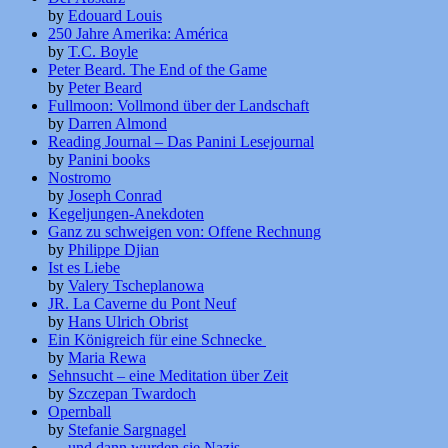
by
Edouard Louis
250 Jahre Amerika: América
by
T.C. Boyle
Peter Beard. The End of the Game
by
Peter Beard
Fullmoon: Vollmond über der Landschaft
by
Darren Almond
Reading Journal – Das Panini Lesejournal
by
Panini books
Nostromo
by
Joseph Conrad
Kegeljungen-Anekdoten
Ganz zu schweigen von: Offene Rechnung
by
Philippe Djian
Ist es Liebe
by
Valery Tscheplanowa
JR. La Caverne du Pont Neuf
by
Hans Ulrich Obrist
Ein Königreich für eine Schnecke
by
Maria Rewa
Sehnsucht – eine Meditation über Zeit
by
Szczepan Twardoch
Opernball
by
Stefanie Sargnagel
… und dann wurden sie Nazis