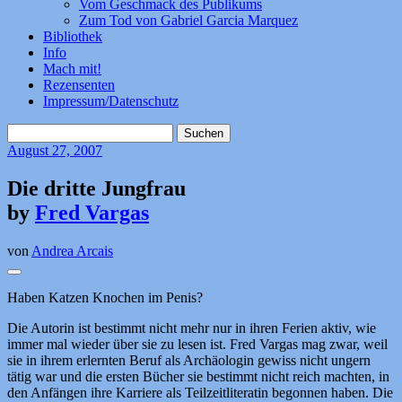
Vom Geschmack des Publikums
Zum Tod von Gabriel Garcia Marquez
Bibliothek
Info
Mach mit!
Rezensenten
Impressum/Datenschutz
Suchen
nach:
August
27, 2007
Die dritte Jungfrau
by
Fred Vargas
von
Andrea Arcais
Haben Katzen Knochen im Penis?
Die Autorin ist bestimmt nicht mehr nur in ihren Ferien aktiv, wie
immer mal wieder über sie zu lesen ist. Fred Vargas mag zwar, weil
sie in ihrem erlernten Beruf als Archäologin gewiss nicht ungern
tätig war und die ersten Bücher sie bestimmt nicht reich machten, in
den Anfängen ihre Karriere als Teilzeitliteratin begonnen haben. Die