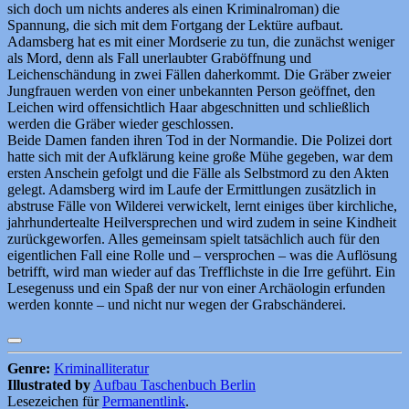
sich doch um nichts anderes als einen Kriminalroman) die
Spannung, die sich mit dem Fortgang der Lektüre aufbaut.
Adamsberg hat es mit einer Mordserie zu tun, die zunächst weniger
als Mord, denn als Fall unerlaubter Graböffnung und
Leichenschändung in zwei Fällen daherkommt. Die Gräber zweier
Jungfrauen werden von einer unbekannten Person geöffnet, den
Leichen wird offensichtlich Haar abgeschnitten und schließlich
werden die Gräber wieder geschlossen.
Beide Damen fanden ihren Tod in der Normandie. Die Polizei dort
hatte sich mit der Aufklärung keine große Mühe gegeben, war dem
ersten Anschein gefolgt und die Fälle als Selbstmord zu den Akten
gelegt. Adamsberg wird im Laufe der Ermittlungen zusätzlich in
abstruse Fälle von Wilderei verwickelt, lernt einiges über kirchliche,
jahrhundertealte Heilversprechen und wird zudem in seine Kindheit
zurückgeworfen. Alles gemeinsam spielt tatsächlich auch für den
eigentlichen Fall eine Rolle und – versprochen – was die Auflösung
betrifft, wird man wieder auf das Trefflichste in die Irre geführt. Ein
Lesegenuss und ein Spaß der nur von einer Archäologin erfunden
werden konnte – und nicht nur wegen der Grabschänderei.
Genre:
Kriminalliteratur
Illustrated by
Aufbau Taschenbuch Berlin
Lesezeichen für
Permanentlink
.