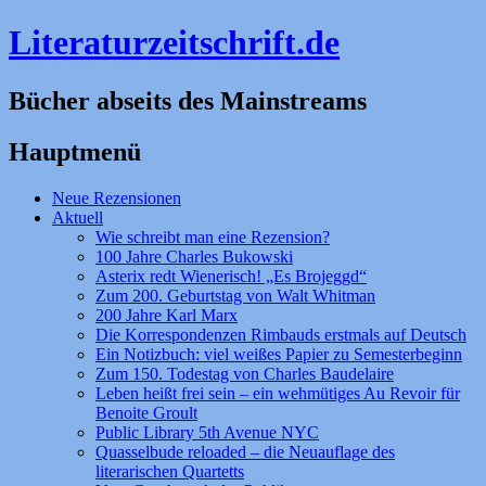
Literaturzeitschrift.de
Bücher abseits des Mainstreams
Hauptmenü
Zum
Neue Rezensionen
Inhalt
Aktuell
springen
Wie schreibt man eine Rezension?
100 Jahre Charles Bukowski
Asterix redt Wienerisch! „Es Brojeggd“
Zum 200. Geburtstag von Walt Whitman
200 Jahre Karl Marx
Die Korrespondenzen Rimbauds erstmals auf Deutsch
Ein Notizbuch: viel weißes Papier zu Semesterbeginn
Zum 150. Todestag von Charles Baudelaire
Leben heißt frei sein – ein wehmütiges Au Revoir für
Benoite Groult
Public Library 5th Avenue NYC
Quasselbude reloaded – die Neuauflage des
literarischen Quartetts