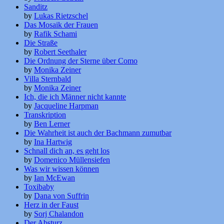
Sanditz
by
Lukas Rietzschel
Das Mosaik der Frauen
by
Rafik Schami
Die Straße
by
Robert Seethaler
Die Ordnung der Sterne über Como
by
Monika Zeiner
Villa Sternbald
by
Monika Zeiner
Ich, die ich Männer nicht kannte
by
Jacqueline Harpman
Transkription
by
Ben Lerner
Die Wahrheit ist auch der Bachmann zumutbar
by
Ina Hartwig
Schnall dich an, es geht los
by
Domenico Müllensiefen
Was wir wissen können
by
Ian McEwan
Toxibaby
by
Dana von Suffrin
Herz in der Faust
by
Sorj Chalandon
Der Absturz