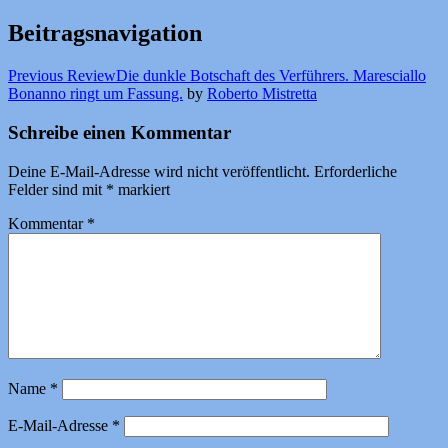
Beitragsnavigation
Previous Review
Die dunkle Botschaft des Verführers. Maresciallo
Bonanno ringt um Fassung.
by
Roberto Mistretta
Schreibe einen Kommentar
Deine E-Mail-Adresse wird nicht veröffentlicht.
Erforderliche
Felder sind mit
*
markiert
Kommentar
*
Name
*
E-Mail-Adresse
*