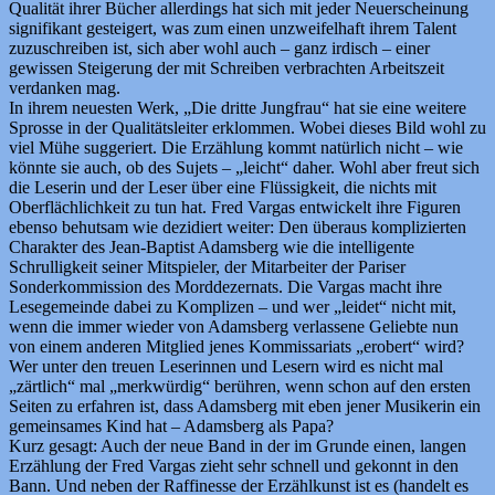
Qualität ihrer Bücher allerdings hat sich mit jeder Neuerscheinung
signifikant gesteigert, was zum einen unzweifelhaft ihrem Talent
zuzuschreiben ist, sich aber wohl auch – ganz irdisch – einer
gewissen Steigerung der mit Schreiben verbrachten Arbeitszeit
verdanken mag.
In ihrem neuesten Werk, „Die dritte Jungfrau“ hat sie eine weitere
Sprosse in der Qualitätsleiter erklommen. Wobei dieses Bild wohl zu
viel Mühe suggeriert. Die Erzählung kommt natürlich nicht – wie
könnte sie auch, ob des Sujets – „leicht“ daher. Wohl aber freut sich
die Leserin und der Leser über eine Flüssigkeit, die nichts mit
Oberflächlichkeit zu tun hat. Fred Vargas entwickelt ihre Figuren
ebenso behutsam wie dezidiert weiter: Den überaus komplizierten
Charakter des Jean-Baptist Adamsberg wie die intelligente
Schrulligkeit seiner Mitspieler, der Mitarbeiter der Pariser
Sonderkommission des Morddezernats. Die Vargas macht ihre
Lesegemeinde dabei zu Komplizen – und wer „leidet“ nicht mit,
wenn die immer wieder von Adamsberg verlassene Geliebte nun
von einem anderen Mitglied jenes Kommissariats „erobert“ wird?
Wer unter den treuen Leserinnen und Lesern wird es nicht mal
„zärtlich“ mal „merkwürdig“ berühren, wenn schon auf den ersten
Seiten zu erfahren ist, dass Adamsberg mit eben jener Musikerin ein
gemeinsames Kind hat – Adamsberg als Papa?
Kurz gesagt: Auch der neue Band in der im Grunde einen, langen
Erzählung der Fred Vargas zieht sehr schnell und gekonnt in den
Bann. Und neben der Raffinesse der Erzählkunst ist es (handelt es