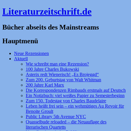
Literaturzeitschrift.de
Bücher abseits des Mainstreams
Hauptmenü
Zum
Neue Rezensionen
Inhalt
Aktuell
springen
Wie schreibt man eine Rezension?
100 Jahre Charles Bukowski
Asterix redt Wienerisch! „Es Brojeggd“
Zum 200. Geburtstag von Walt Whitman
200 Jahre Karl Marx
Die Korrespondenzen Rimbauds erstmals auf Deutsch
Ein Notizbuch: viel weißes Papier zu Semesterbeginn
Zum 150. Todestag von Charles Baudelaire
Leben heißt frei sein – ein wehmütiges Au Revoir für
Benoite Groult
Public Library 5th Avenue NYC
Quasselbude reloaded – die Neuauflage des
literarischen Quartetts