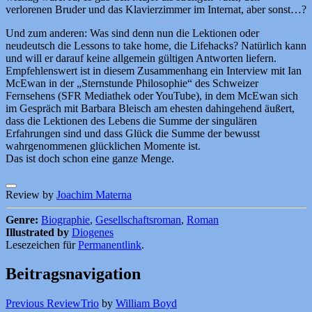
verlorenen Bruder und das Klavierzimmer im Internat, aber sonst…?
Und zum anderen: Was sind denn nun die Lektionen oder
neudeutsch die Lessons to take home, die Lifehacks? Natürlich kann
und will er darauf keine allgemein gültigen Antworten liefern.
Empfehlenswert ist in diesem Zusammenhang ein Interview mit Ian
McEwan in der „Sternstunde Philosophie“ des Schweizer
Fernsehens (SFR Mediathek oder YouTube), in dem McEwan sich
im Gespräch mit Barbara Bleisch am ehesten dahingehend äußert,
dass die Lektionen des Lebens die Summe der singulären
Erfahrungen sind und dass Glück die Summe der bewusst
wahrgenommenen glücklichen Momente ist.
Das ist doch schon eine ganze Menge.
Review by
Joachim Materna
Genre:
Biographie
,
Gesellschaftsroman
,
Roman
Illustrated by
Diogenes
Lesezeichen für
Permanentlink
.
Beitragsnavigation
Previous Review
Trio
by
William Boyd