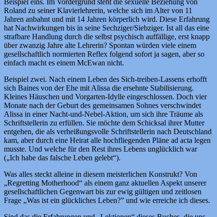
Beispiel eins. Im Vordergrund steht die sexuelle Beziehung von
Roland zu seiner Klavierlehrerin, welche sich im Alter von 11
Jahren anbahnt und mit 14 Jahren körperlich wird. Diese Erfahrung
hat Nachwirkungen bis in seine Sechziger/Siebziger. Ist all das eine
strafbare Handlung durch die selbst psychisch auffällige, erst knapp
über zwanzig Jahre alte Lehrerin? Spontan würden viele einem
gesellschaftlich normierten Reflex folgend sofort ja sagen, aber so
einfach macht es einem McEwan nicht.
Beispiel zwei. Nach einem Leben des Sich-treiben-Lassens erhofft
sich Baines von der Ehe mit Alissa die ersehnte Stabilisierung.
Kleines Häuschen und Vorgarten-Idylle eingeschlossen. Doch vier
Monate nach der Geburt des gemeinsamen Sohnes verschwindet
Alissa in einer Nacht-und-Nebel-Aktion, um sich ihre Träume als
Schriftstellerin zu erfüllen. Sie möchte dem Schicksal ihrer Mutter
entgehen, die als verheißungsvolle Schriftstellerin nach Deutschland
kam, aber durch eine Heirat alle hochfliegenden Pläne ad acta legen
musste. Und welche für den Rest ihres Lebens unglücklich war
(„Ich habe das falsche Leben gelebt“).
Was alles steckt alleine in diesem meisterlichen Konstrukt? Von
„Regretting Motherhood“ als einem ganz aktuellen Aspekt unserer
gesellschaftlichen Gegenwart bis zur ewig gültigen und zeitlosen
Frage „Was ist ein glückliches Leben?” und wie erreiche ich dieses.
Sind das die Erfahrungen und „Lektionen“ dieses Buches, die uns