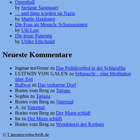
Opernball
by
Stefanie Sargnagel
… und dann wurden sie Nazis
by
Martin Haidinger
Die Frau als Mensch: Schamaninnen
by
Ulli Lust
Die letzte Patientin
by
Ulrike Edschmid
Neueste Kommentare
Ingmar tenVenne
zu
Das Politikverbot in der Schlaraffia
LUITWIN VON GALEN
zu
Sehnsucht – eine Meditation
über Zeit
Bullwai
zu
Das verlorene Dorf
Bories vom Berg
zu
Tatjana
Sophia
zu
Tatjana
Bories vom Berg
zu
Vatermal
A.
zu
Vatermal
Bories vom Berg
zu
Der Mann schläft
Ira
zu
Der Mann schläft
Bories vom Berg
zu
Wendekreis des Krebses
© Literaturzeitschrift.de