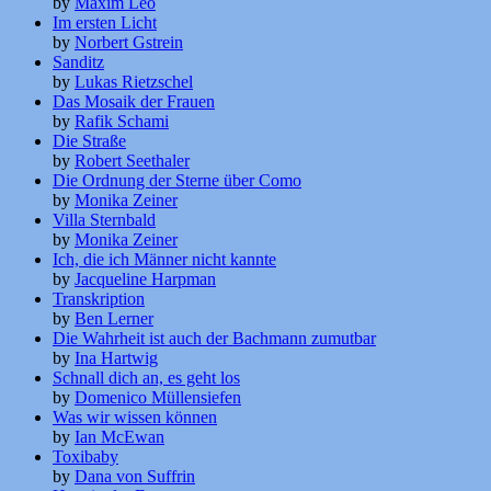
by
Maxim Leo
Im ersten Licht
by
Norbert Gstrein
Sanditz
by
Lukas Rietzschel
Das Mosaik der Frauen
by
Rafik Schami
Die Straße
by
Robert Seethaler
Die Ordnung der Sterne über Como
by
Monika Zeiner
Villa Sternbald
by
Monika Zeiner
Ich, die ich Männer nicht kannte
by
Jacqueline Harpman
Transkription
by
Ben Lerner
Die Wahrheit ist auch der Bachmann zumutbar
by
Ina Hartwig
Schnall dich an, es geht los
by
Domenico Müllensiefen
Was wir wissen können
by
Ian McEwan
Toxibaby
by
Dana von Suffrin