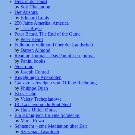
Herz in der Faust
by
Sorj Chalandon
Der Absturz
by
Edouard Louis
250 Jahre Amerika: América
by
T.C. Boyle
Peter Beard. The End of the Game
by
Peter Beard
Fullmoon: Vollmond über der Landschaft
by
Darren Almond
Reading Journal – Das Panini Lesejournal
by
Panini books
Nostromo
by
Joseph Conrad
Kegeljungen-Anekdoten
Ganz zu schweigen von: Offene Rechnung
by
Philippe Djian
Ist es Liebe
by
Valery Tscheplanowa
JR. La Caverne du Pont Neuf
by
Hans Ulrich Obrist
Ein Königreich für eine Schnecke
by
Maria Rewa
Sehnsucht – eine Meditation über Zeit
by
Szczepan Twardoch