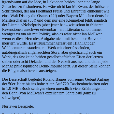
irgendwann auf die Idee, in Lektionen beides über eine lange
Zeitachse zu fusionieren. Es wäre nicht Ian McEwan, der britische
Schriftsteller, der am Fließband Preise und Ehrentitel einheimst wie
einst Walt Disney die Oscars (22!) oder Bayern München deutsche
Meisterschaften (33!) und dem nur eine Kleinigkeit fehlt, nämlich
der Literatur-Nobelpreis (aber jener hat – wie schon in früheren
Rezensionen unschwer erkennbar – mit Literatur schon immer
weniger zu tun als mit Politik), also es wäre nicht Ian McEwan,
wenn er diese Hercules-Aufgabe nicht mit bekannter Bravour
meistern würde. Es ist zusammengefasst ein Highlight der
Weltliteratur entstanden, ein Werk mit einer fesselnden,
autobiografisch angehauchten Story, aber gleichzeitig auch ein
Werk, das fast keine heißen gesellschaftlichen Eisen der letzten
sieben oder acht Dekaden und der Neuzeit auslässt und damit jede
Menge philosophische Denk-Impulse setzt. An dieser Stelle können
die Eiligen also bereits aussteigen.
Die Leserschaft begleitet Roland Baines von seiner Geburt Anfang
der 50er Jahre bis ins hohe Alter. Auf 720 Taschenbuchseiten oder
in 1,9 MB eBook schlagen einen unendlich viele Erfahrungen in
den Bann (von McEwan’s exzellentem Schreibstil ganz zu
schweigen).
Nur zwei Beispiele.