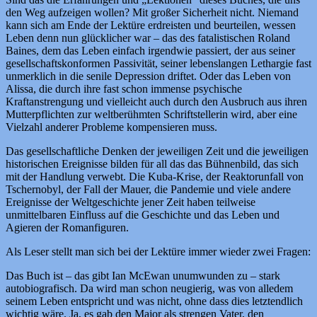
den Weg aufzeigen wollen? Mit großer Sicherheit nicht. Niemand
kann sich am Ende der Lektüre erdreisten und beurteilen, wessen
Leben denn nun glücklicher war – das des fatalistischen Roland
Baines, dem das Leben einfach irgendwie passiert, der aus seiner
gesellschaftskonformen Passivität, seiner lebenslangen Lethargie fast
unmerklich in die senile Depression driftet. Oder das Leben von
Alissa, die durch ihre fast schon immense psychische
Kraftanstrengung und vielleicht auch durch den Ausbruch aus ihren
Mutterpflichten zur weltberühmten Schriftstellerin wird, aber eine
Vielzahl anderer Probleme kompensieren muss.
Das gesellschaftliche Denken der jeweiligen Zeit und die jeweiligen
historischen Ereignisse bilden für all das das Bühnenbild, das sich
mit der Handlung verwebt. Die Kuba-Krise, der Reaktorunfall von
Tschernobyl, der Fall der Mauer, die Pandemie und viele andere
Ereignisse der Weltgeschichte jener Zeit haben teilweise
unmittelbaren Einfluss auf die Geschichte und das Leben und
Agieren der Romanfiguren.
Als Leser stellt man sich bei der Lektüre immer wieder zwei Fragen:
Das Buch ist – das gibt Ian McEwan unumwunden zu – stark
autobiografisch. Da wird man schon neugierig, was von alledem
seinem Leben entspricht und was nicht, ohne dass dies letztendlich
wichtig wäre. Ja, es gab den Major als strengen Vater, den