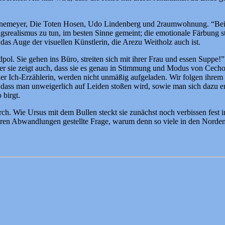
Grönemeyer, Die Toten Hosen, Udo Lindenberg und 2raumwohnung. “Beinahe
gsrealismus zu tun, im besten Sinne gemeint; die emotionale Färbung st
das Auge der visuellen Künstlerin, die Arezu Weitholz auch ist.
l. Sie gehen ins Büro, streiten sich mit ihrer Frau und essen Suppe!
aber sie zeigt auch, dass sie es genau in Stimmung und Modus von Ce
r Ich-Erzählerin, werden nicht unmäßig aufgeladen. Wir folgen ihrem ni
, dass man unweigerlich auf Leiden stoßen wird, sowie man sich dazu e
 birgt.
h. Wie Ursus mit dem Bullen steckt sie zunächst noch verbissen fest 
en Abwandlungen gestellte Frage, warum denn so viele in den Norden fa