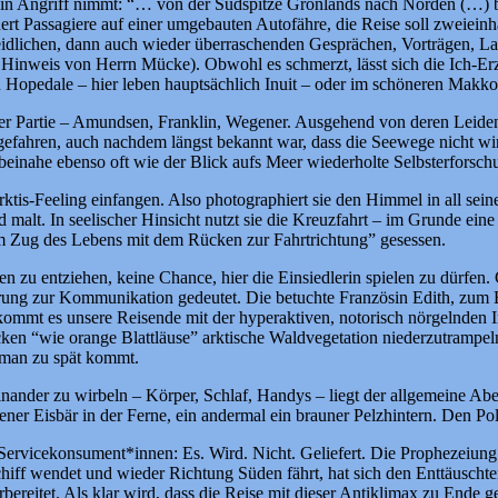
 in Angriff nimmt: “… von der Südspitze Grönlands nach Norden (…) b
rt Passagiere auf einer umgebauten Autofähre, die Reise soll zweiein
lichen, dann auch wieder überraschenden Gesprächen, Vorträgen, Land
r Hinweis von Herrn Mücke). Obwohl es schmerzt, lässt sich die Ich-Erz
 Hopedale – hier leben hauptsächlich Inuit – oder im schöneren Makko
r Partie – Amundsen, Franklin, Wegener. Ausgehend von deren Leiden und
ahren, auch nachdem längst bekannt war, dass die Seewege nicht wirt
einahe ebenso oft wie der Blick aufs Meer wiederholte Selbsterforschu
oll Arktis-Feeling einfangen. Also photographiert sie den Himmel in all 
nd malt. In seelischer Hinsicht nutzt sie die Kreuzfahrt – im Grunde ein
im Zug des Lebens mit dem Rücken zur Fahrtrichtung” gesessen.
len zu entziehen, keine Chance, hier die Einsiedlerin spielen zu dürfe
ung zur Kommunikation gedeutet. Die betuchte Französin Edith, zum Beis
mmt es unsere Reisende mit der hyperaktiven, notorisch nörgelnden In
en “wie orange Blattläuse” arktische Waldvegetation niederzutrampeln,
s man zu spät kommt.
der zu wirbeln – Körper, Schlaf, Handys – liegt der allgemeine Abent
ener Eisbär in der Ferne, ein andermal ein brauner Pelzhintern. Den Po
ervicekonsument*innen: Es. Wird. Nicht. Geliefert. Die Prophezeiung im
iff wendet und wieder Richtung Süden fährt, hat sich den Enttäuschten
reitet. Als klar wird, dass die Reise mit dieser Antiklimax zu Ende ge