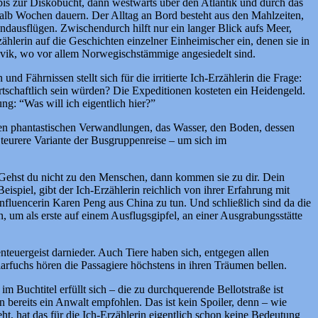
is zur Diskobucht, dann westwärts über den Atlantik und durch das
halb Wochen dauern. Der Alltag an Bord besteht aus den Mahlzeiten,
ausflügen. Zwischendurch hilft nur ein langer Blick aufs Meer,
ählerin auf die Geschichten einzelner Einheimischer ein, denen sie in
vik, wo vor allem Norwegischstämmige angesiedelt sind.
 Fährnissen stellt sich für die irritierte Ich-Erzählerin die Frage:
schaftlich sein würden? Die Expeditionen kosteten ein Heidengeld.
ng: “Was will ich eigentlich hier?”
seinen phantastischen Verwandlungen, das Wasser, den Boden, dessen
e teurere Variante der Busgruppenreise – um sich im
n. Gehst du nicht zu den Menschen, dann kommen sie zu dir. Dein
piel, gibt der Ich-Erzählerin reichlich von ihrer Erfahrung mit
fluencerin Karen Peng aus China zu tun. Und schließlich sind da die
 um als erste auf einem Ausflugsgipfel, an einer Ausgrabungsstätte
euergeist darnieder. Auch Tiere haben sich, entgegen allen
larfuchs hören die Passagiere höchstens in ihren Träumen bellen.
 Buchtitel erfüllt sich – die zu durchquerende Bellotstraße ist
 bereits ein Anwalt empfohlen. Das ist kein Spoiler, denn – wie
ht, hat das für die Ich-Erzählerin eigentlich schon keine Bedeutung