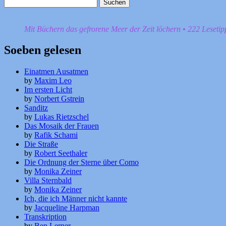
Suchen
nach:
Mit Büchern das gefrorene Meer der Zeit löchern • 222 Leseti
Soeben gelesen
Einatmen Ausatmen
by
Maxim Leo
Im ersten Licht
by
Norbert Gstrein
Sanditz
by
Lukas Rietzschel
Das Mosaik der Frauen
by
Rafik Schami
Die Straße
by
Robert Seethaler
Die Ordnung der Sterne über Como
by
Monika Zeiner
Villa Sternbald
by
Monika Zeiner
Ich, die ich Männer nicht kannte
by
Jacqueline Harpman
Transkription
by
Ben Lerner