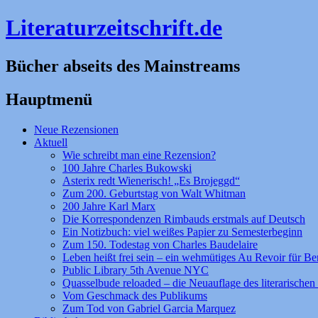
Literaturzeitschrift.de
Bücher abseits des Mainstreams
Hauptmenü
Zum
Neue Rezensionen
Inhalt
Aktuell
springen
Wie schreibt man eine Rezension?
100 Jahre Charles Bukowski
Asterix redt Wienerisch! „Es Brojeggd“
Zum 200. Geburtstag von Walt Whitman
200 Jahre Karl Marx
Die Korrespondenzen Rimbauds erstmals auf Deutsch
Ein Notizbuch: viel weißes Papier zu Semesterbeginn
Zum 150. Todestag von Charles Baudelaire
Leben heißt frei sein – ein wehmütiges Au Revoir für Be
Public Library 5th Avenue NYC
Quasselbude reloaded – die Neuauflage des literarischen 
Vom Geschmack des Publikums
Zum Tod von Gabriel Garcia Marquez