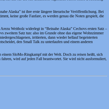
 Alaska” ist ihre erste längere literarische Veröffentlichung. Bei
immt, keine große Fanfare, es werden genau die Noten gespielt, die
” Arezu Weitholz widerlegt in “Beinahe Alaska” Cechovs ersten Satz –
chovs zweitem Satz tun: also im Grunde ohne das eigene Wohnzimmer
edergeschlagenen, irritierten, dann wieder hellauf begeisterten
ntscheidet, den Small Talk zu unterlaufen und einem anderen
in einem SloMo-Ringkampf mit der Welt. Doch zu reisen heißt, sich
hren, wird auf jeden Fall beantwortet. Sie wird nicht ausformuliert,