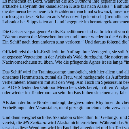
Es menschelt an Bord, während die
MS Svalbard
ihre geplante Route
arktische Labyrinth der kanadischen Küste bis nach Alaska.”
Einhunde
die die menschenscheue Ich-Erzählerin manchmal schwänzt, unvermeid
doch sogar dieses Schauen aufs Wasser will gelernt sein (freundliche
Labrador bei Stippvisiten an Land begegnet: im heruntergekommenen
Die Geister vergangener Arktis-Expeditionen sind natürlich mit von de
“Warum waren die Menschen immer und immer wieder in die Arktis gef
Ein Schiff nach dem anderen ging verloren.” Und daraus folgend die b
Offiziell reist die Ich-Erzählerin im Auftrag ihrer Verlegerin, sie s
angepasste Vegetation in der Arktis als Wald durchgeht. Sie notiert u
Nachvorneschauen zu üben. Wie die pflegende Agnes ist sie lange “
Das Schiff wird ihr Trainingscamp: unmöglich, sich hier allem und al
einsames Herumsitzen, zumal als Frau, wird nachgerade als Aufforder
verheirateten Männern mit auf den Weg. Am Tisch im Speiseraum beko
an ADHS leidenden Outdoor-Menschen, stets bereit, in ihren Windjack
oder wieder im Tenderboot zu sein. Im Bus buhen sie einen aus, fall
Als dann der hohe Norden anfängt, die gewohnten Rhythmen durcheinan
Verheißungen der Veranstalter, nicht gezeigt: nur einmal ein verwasch
Und dann ereignet sich das Skandalon schlechthin für Geltungs- und S
vereist, die
MS Svalbard
wird Alaska nicht erreichen. Während das Sch
gesagt – diese Wendung wird im Buchtitel angedeutet und im Text vorbe