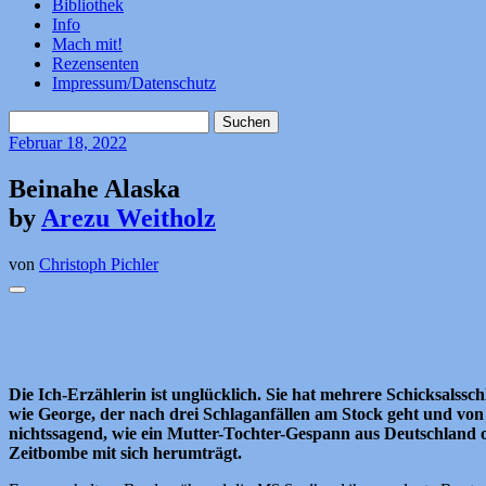
Bibliothek
Info
Mach mit!
Rezensenten
Impressum/Datenschutz
Suchen
nach:
Februar
18, 2022
Beinahe Alaska
by
Arezu Weitholz
von
Christoph Pichler
Die Ich-Erzählerin ist unglücklich. Sie hat mehrere Schicksalssch
wie George, der nach drei Schlaganfällen am Stock geht und von s
nichtssagend, wie ein Mutter-Tochter-Gespann aus Deutschland od
Zeitbombe mit sich herumträgt.