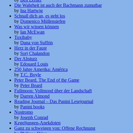
Die Wahrheit ist auch der Bachmann zumutbar
by
Ina Hartwig
Schnall dich an, es geht los
by
Domenico Müllensiefen
Was wir wissen können
by
Ian McEwan
Toxibaby
by
Dana von Suffrin
Herz in der Faust
by
Sorj Chalandon
Der Absturz
by
Edouard Louis
250 Jahre Amerika: América
by
T.C. Boyle
Peter Beard. The End of the Game
by
Peter Beard
Fullmoon: Vollmond über der Landschaft
by
Darren Almond
Reading Journal – Das Panini Lesejournal
by
Panini books
Nostromo
by
Joseph Conrad
Kegeljungen-Anekdoten
Ganz zu schweigen von: Offene Rechnung