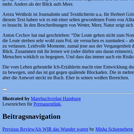
mehr. Anders als der Blick aufs Meer.
Arezu Weitholz ist Journalistin und Textdichterin u.a. für Herbert 
diesem Text haben wir es mit einer selten gewordenen Form von Allta
es braucht. In den Beschreibungen von Wetter, Meer, Natur zeigt sich 
Anton Cechov hat mal geschrieben: “Die Leute gehen nicht zum Nordpo
die Leute streben sehr wohl zum Pol, sie versuchen es zumindest – 
zu verlassen. Leidvolle Momente, zumal jene aus der Vergangenheit de
Blick. Zusammen mit ihr lernen wir (oder dürfen uns daran erinnern)
Menschen wirklich zu begegnen. Und dass das immer auch ein Risiko
Die vom Leben gebeutelte Ich-Erzählerin macht eine Entwicklung durc
zu bewegen, und das ist gut gegen quälende Blockaden. Die in mehrer
aber die Antwort steckt im Buch. Eher in seinen weißen Bereichen.
Illustrated by
Marebuchverlag Hamburg
Lesezeichen für
Permanentlink
.
Beitragsnavigation
Previous Review
Als WIR das Wunder waren
by
Misha Schoeneberg