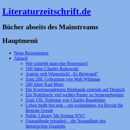
Literaturzeitschrift.de
Bücher abseits des Mainstreams
Hauptmenü
Zum
Neue Rezensionen
Inhalt
Aktuell
springen
Wie schreibt man eine Rezension?
100 Jahre Charles Bukowski
Asterix redt Wienerisch! „Es Brojeggd“
Zum 200. Geburtstag von Walt Whitman
200 Jahre Karl Marx
Die Korrespondenzen Rimbauds erstmals auf Deutsch
Ein Notizbuch: viel weißes Papier zu Semesterbeginn
Zum 150. Todestag von Charles Baudelaire
Leben heißt frei sein – ein wehmütiges Au Revoir für
Benoite Groult
Public Library 5th Avenue NYC
Quasselbude reloaded – die Neuauflage des
literarischen Quartetts