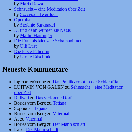
by
Maria Rewa
Sehnsucht – eine Meditation über Zeit
by
Szczepan Twardoch
Opernball
by
Stefanie Sargnagel
… und dann wurden sie Nazis
by
Martin Haidinger
Die Frau als Mensch: Schamaninnen
by
Ulli Lust
Die letzte Patientin
by
Ulrike Edschmid
Neueste Kommentare
Ingmar tenVenne
zu
Das Politikverbot in der Schlaraffia
LUITWIN VON GALEN
zu
Sehnsucht – eine Meditation
über Zeit
Bullwai
zu
Das verlorene Dorf
Bories vom Berg
zu
Tatjana
Sophia
zu
Tatjana
Bories vom Berg
zu
Vatermal
A.
zu
Vatermal
Bories vom Berg
zu
Der Mann schläft
Ira
zu
Der Mann schläft