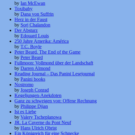
by
Ian McEwan
Toxibaby
by
Dana von Suffrin
Herz in der Faust
by
Sorj Chalandon
Der Absturz
by
Edouard Louis
250 Jahre Amerika: América
by
T.C. Boyle
Peter Beard. The End of the Game
by
Peter Beard
Fullmoon: Vollmond über der Landschaft
by
Darren Almond
Reading Journal – Das Panini Lesejournal
by
Panini books
Nostromo
by
Joseph Conrad
Kegeljungen-Anekdoten
Ganz zu schweigen von: Offene Rechnung
by
Philippe Djian
Ist es Liebe
by
Valery Tscheplanowa
JR. La Caverne du Pont Neuf
by
Hans Ulrich Obrist
Ein Königreich für eine Schnecke