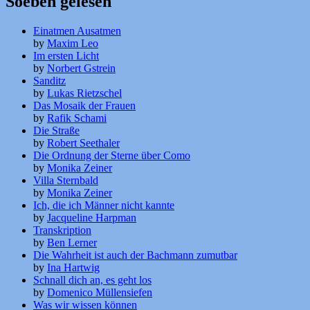
Soeben gelesen
Einatmen Ausatmen
by
Maxim Leo
Im ersten Licht
by
Norbert Gstrein
Sanditz
by
Lukas Rietzschel
Das Mosaik der Frauen
by
Rafik Schami
Die Straße
by
Robert Seethaler
Die Ordnung der Sterne über Como
by
Monika Zeiner
Villa Sternbald
by
Monika Zeiner
Ich, die ich Männer nicht kannte
by
Jacqueline Harpman
Transkription
by
Ben Lerner
Die Wahrheit ist auch der Bachmann zumutbar
by
Ina Hartwig
Schnall dich an, es geht los
by
Domenico Müllensiefen
Was wir wissen können