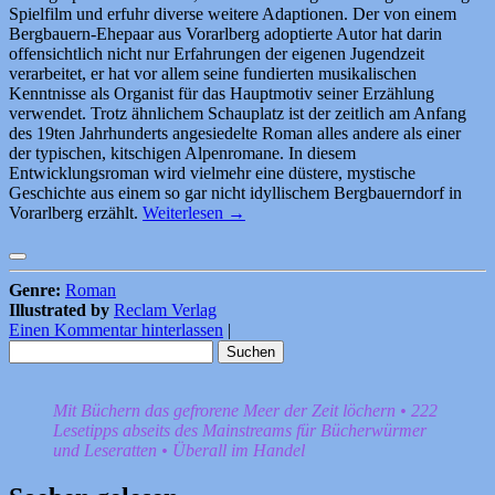
Spielfilm und erfuhr diverse weitere Adaptionen. Der von einem
Bergbauern-Ehepaar aus Vorarlberg adoptierte Autor hat darin
offensichtlich nicht nur Erfahrungen der eigenen Jugendzeit
verarbeitet, er hat vor allem seine fundierten musikalischen
Kenntnisse als Organist für das Hauptmotiv seiner Erzählung
verwendet. Trotz ähnlichem Schauplatz ist der zeitlich am Anfang
des 19ten Jahrhunderts angesiedelte Roman alles andere als einer
der typischen, kitschigen Alpenromane. In diesem
Entwicklungsroman wird vielmehr eine düstere, mystische
Geschichte aus einem so gar nicht idyllischem Bergbauerndorf in
Vorarlberg erzählt.
Weiterlesen
→
Genre:
Roman
Illustrated by
Reclam Verlag
Einen Kommentar hinterlassen
|
Suchen
nach:
Mit Büchern das gefrorene Meer der Zeit löchern • 222
Lesetipps abseits des Mainstreams für Bücherwürmer
und Leseratten • Überall im Handel