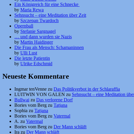
Ein Königreich für eine Schnecke
by
Maria Rewa
Sehnsucht – eine Meditation über Zeit
by
Szczepan Twardoch
Opernball
by
Stefanie Sargnagel
… und dann wurden sie Nazis
by
Martin Haidinger
Die Frau als Mensch: Schamaninnen
by
Ulli Lust
Die letzte Patientin
by
Ulrike Edschmid
Neueste Kommentare
Ingmar tenVenne
zu
Das Politikverbot in der Schlaraffia
LUITWIN VON GALEN
zu
Sehnsucht – eine Meditation über
Bullwai
zu
Das verlorene Dorf
Bories vom Berg
zu
Tatjana
Sophia
zu
Tatjana
Bories vom Berg
zu
Vatermal
A.
zu
Vatermal
Bories vom Berg
zu
Der Mann schläft
Ira
zu
Der Mann schläft