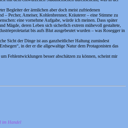
ter Begleiter der ärmlichen aber doch meist zufriedenen
d – Pecher, Ameiser, Kohlenbrenner, Kräuterer – eine Stimme zu
dtmenschen: eine vornehme Aufgabe, würde ich meinen. Dass später
 und Mägde, deren Leben sich sicherlich extrem mühevoll gestaltete,
dustrieproletariat bis aufs Blut ausgebeutet wurden – was Rosegger in
che Sicht der Dinge ist aus ganzheitlicher Haltung zumindest
rdsegen“, in der er die allgewaltige Natur dem Protagonisten das
n, um Fehlentwicklungen besser abschätzen zu können, scheint mir
ll im Handel