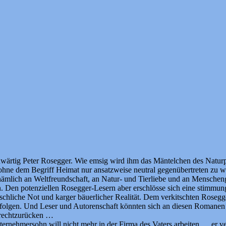
wärtig Peter Rosegger. Wie emsig wird ihm das Mäntelchen des Natur
ohne dem Begriff Heimat nur ansatzweise neutral gegenübertreten zu w
mlich an Weltfreundschaft, an Natur- und Tierliebe und an Menschen
Den potenziellen Rosegger-Lesern aber erschlösse sich eine stimmungs
schliche Not und karger bäuerlicher Realität. Dem verkitschten Roseg
 folgen. Und Leser und Autorenschaft könnten sich an diesen Romanen e
urechtzurücken …
rnehmersohn will nicht mehr in der Firma des Vaters arbeiten … er ve