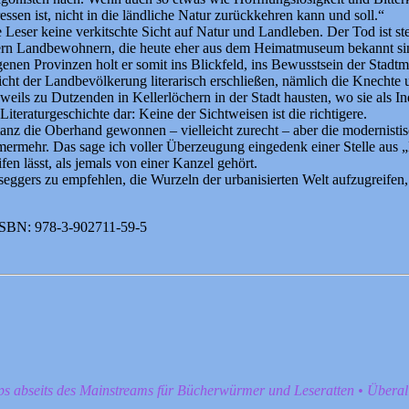
ssen ist, nicht in die ländliche Natur zurückkehren kann und soll.“
eser keine verkitschte Sicht auf Natur und Landleben. Der Tod ist ste
ern Landbewohnern, die heute eher aus dem Heimatmuseum bekannt sin
egenen Provinzen holt er somit ins Blickfeld, ins Bewusstsein der Sta
chicht der Landbevölkerung literarisch erschließen, nämlich die Knechte
eils zu Dutzenden in Kellerlöchern in der Stadt hausten, wo sie als In
r Literaturgeschichte dar: Keine der Sichtweisen ist die richtigere.
anz die Oberhand gewonnen – vielleicht zurecht – aber die modernistis
rmehr. Das sage ich voller Überzeugung eingedenk einer Stelle aus „E
en lässt, als jemals von einer Kanzel gehört.
oseggers zu empfehlen, die Wurzeln der urbanisierten Welt aufzugreife
. ISBN: 978-3-902711-59-5
pps abseits des Mainstreams für Bücherwürmer und Leseratten • Übera