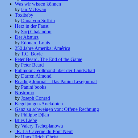
Was wir wissen können
by
Ian McEwan
Toxibaby
by
Dana von Suffrin
Herz in der Faust
by
Sorj Chalandon
Der Absturz
by
Edouard Louis
250 Jahre Amerika: América
by
T.C. Boyle
Peter Beard. The End of the Game
by
Peter Beard
Fullmoon: Vollmond über der Landschaft
by
Darren Almond
Reading Journal – Das Panini Lesejournal
by
Panini books
Nostromo
by
Joseph Conrad
Kegeljungen-Anekdoten
Ganz zu schweigen von: Offene Rechnung
by
Philippe Djian
Ist es Liebe
by
Valery Tscheplanowa
JR. La Caverne du Pont Neuf
by
Hans Ulrich Obrist