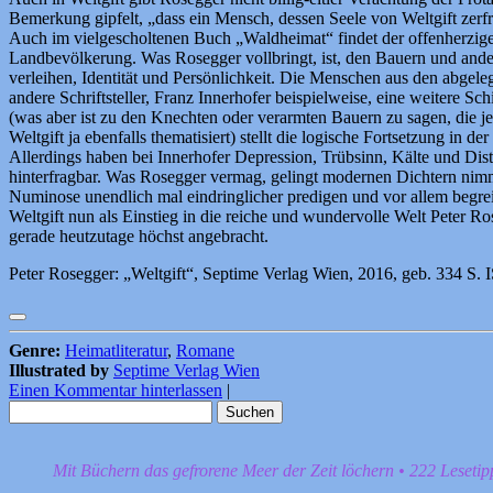
Bemerkung gipfelt, „dass ein Mensch, dessen Seele von Weltgift zerfre
Auch im vielgescholtenen Buch „Waldheimat“ findet der offenherzige L
Landbevölkerung. Was Rosegger vollbringt, ist, den Bauern und and
verleihen, Identität und Persönlichkeit. Die Menschen aus den abgel
andere Schriftsteller, Franz Innerhofer beispielweise, eine weitere S
(was aber ist zu den Knechten oder verarmten Bauern zu sagen, die jew
Weltgift ja ebenfalls thematisiert) stellt die logische Fortsetzung in de
Allerdings haben bei Innerhofer Depression, Trübsinn, Kälte und Dist
hinterfragbar. Was Rosegger vermag, gelingt modernen Dichtern nimme
Numinose unendlich mal eindringlicher predigen und vor allem begreif
Weltgift nun als Einstieg in die reiche und wundervolle Welt Peter R
gerade heutzutage höchst angebracht.
Peter Rosegger: „Weltgift“, Septime Verlag Wien, 2016, geb. 334 S
Genre:
Heimatliteratur
,
Romane
Illustrated by
Septime Verlag Wien
Einen Kommentar hinterlassen
|
Suchen
nach:
Mit Büchern das gefrorene Meer der Zeit löchern • 222 Leseti