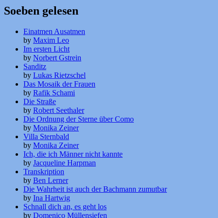
Soeben gelesen
Einatmen Ausatmen
by
Maxim Leo
Im ersten Licht
by
Norbert Gstrein
Sanditz
by
Lukas Rietzschel
Das Mosaik der Frauen
by
Rafik Schami
Die Straße
by
Robert Seethaler
Die Ordnung der Sterne über Como
by
Monika Zeiner
Villa Sternbald
by
Monika Zeiner
Ich, die ich Männer nicht kannte
by
Jacqueline Harpman
Transkription
by
Ben Lerner
Die Wahrheit ist auch der Bachmann zumutbar
by
Ina Hartwig
Schnall dich an, es geht los
by
Domenico Müllensiefen