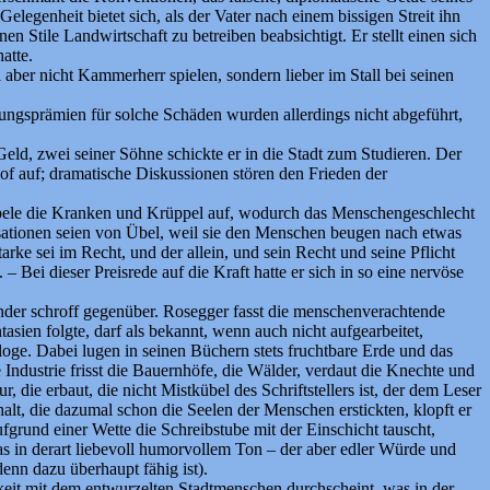
genheit bietet sich, als der Vater nach einem bissigen Streit ihn
 Stile Landwirtschaft zu betreiben beabsichtigt. Er stellt einen sich
atte.
 aber nicht Kammerherr spielen, sondern lieber im Stall bei seinen
rungsprämien für solche Schäden wurden allerdings nicht abgeführt,
ld, zwei seiner Söhne schickte er in die Stadt zum Studieren. Der
f auf; dramatische Diskussionen stören den Frieden der
äppele die Kranken und Krüppel auf, wodurch das Menschengeschlecht
sationen seien von Übel, weil sie den Menschen beugen nach etwas
arke sei im Recht, und der allein, und sein Recht und seine Pflicht
– Bei dieser Preisrede auf die Kraft hatte er sich in so eine nervöse
ander schroff gegenüber. Rosegger fasst die menschenverachtende
ien folgte, darf als bekannt, wenn auch nicht aufgearbeitet,
loge. Dabei lugen in seinen Büchern stets fruchtbare Erde und das
Industrie frisst die Bauernhöfe, die Wälder, verdaut die Knechte und
, die erbaut, die nicht Mistkübel des Schriftstellers ist, der dem Leser
lt, die dazumal schon die Seelen der Menschen erstickten, klopft er
fgrund einer Wette die Schreibstube mit der Einschicht tauscht,
das in derart liebevoll humorvollem Ton – der aber edler Würde und
nn dazu überhaupt fähig ist).
rkeit mit dem entwurzelten Stadtmenschen durchscheint, was in der