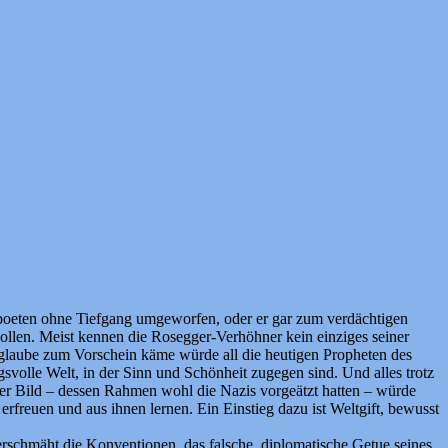
poeten ohne Tiefgang umgeworfen, oder er gar zum verdächtigen
ollen. Meist kennen die Rosegger-Verhöhner kein einziges seiner
glaube zum Vorschein käme würde all die heutigen Propheten des
volle Welt, in der Sinn und Schönheit zugegen sind. Und alles trotz
ger Bild – dessen Rahmen wohl die Nazis vorgeätzt hatten – würde
rfreuen und aus ihnen lernen. Ein Einstieg dazu ist Weltgift, bewusst
rschmäht die Konventionen, das falsche, diplomatische Getue seines