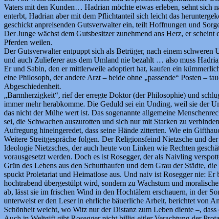
Vaters mit den Kunden… Hadrian möchte etwas erleben, sehnt sich nac
enterbt, Hadrian aber mit dem Pflichtanteil sich leicht das herunterg
geschickt anpreisenden Gutsverwalter ein, teilt Hoffnungen und Sorgen
Der Junge wächst dem Gutsbesitzer zunehmend ans Herz, er scheint die 
Pferden weilen.
Der Gutsverwalter entpuppt sich als Betrüger, nach einem schweren Un
und auch Zulieferer aus dem Umland nie bezahlt … also muss Hadrian
Er und Sabin, den er mittlerweile adoptiert hat, kaufen ein kümmerl
eine Philosoph, der andere Arzt – beide ohne „passende“ Posten – t
Abgeschiedenheit.
„Barmherzigkeit“, rief der erregte Doktor (der Philosophie) und sc
immer mehr herabkomme. Die Geduld sei ein Unding, weil sie der Unz
das nicht der Mühe wert ist. Das sogenannte allgemeine Menschenrecht s
sei, die Schwachen auszurotten und sich nur mit Starken zu verbinden. S
Aufregung hineingeredet, dass seine Hände zitterten. Wie ein Giftha
Weitere Streitgespräche folgen. Der Religionsfeind Nietzsche und de
Ideologie Nietzsches, der auch heute von Linken wie Rechten geschät
vorausgesetzt werden. Doch es ist Rosegger, der als Naivling verspot
Grün des Lebens aus den Schutthaufen und dem Grau der Städte, die ge
spuckt Proletariat und Heimatlose aus. Und naiv ist Rosegger nie: Er be
hochtrabend übergestülpt wird, sondern zu Wachstum und moralischer 
ab, lässt sie im frischen Wind in den Hochtälern erschauern, in der S
unterweist er den Leser in ehrliche bäuerliche Arbeit, berichtet von
Schönheit weicht, wo Witz nur der Distanz zum Leben diente –, dass
Auch in Weltgift gibt Rosegger nicht billig-eitler Verachtung der Pr