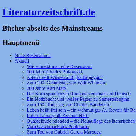
Literaturzeitschrift.de
Bücher abseits des Mainstreams
Hauptmenü
Zum
Neue Rezensionen
Inhalt
Aktuell
springen
Wie schreibt man eine Rezension?
100 Jahre Charles Bukowski
Asterix redt Wienerisch! „Es Brojeggd“
Zum 200. Geburtstag von Walt Whitman
200 Jahre Karl Marx
Die Korrespondenzen Rimbauds erstmals auf Deutsch
Ein Notizbuch: viel weißes Papier zu Semesterbeginn
Zum 150. Todestag von Charles Baudelaire
Leben heißt frei sein – ein wehmütiges Au Revoir für Be
Public Library 5th Avenue NYC
Quasselbude reloaded – die Neuauflage des literarischen 
Vom Geschmack des Publikums
Zum Tod von Gabriel Garcia Marquez