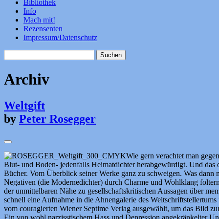
Bibliothek
Info
Mach mit!
Rezensenten
Impressum/Datenschutz
Suchen
nach:
Archiv
Weltgift
by
Peter Rosegger
Wie gern verachtet man gegen
Blut- und Boden- jedenfalls Heimatdichter herabgewürdigt. Und das 
Bücher. Vom Überblick seiner Werke ganz zu schweigen. Was dann nä
Negativen (die Modernedichter) durch Charme und Wohlklang foltern. 
der unmittelbaren Nähe zu gesellschaftskritischen Aussagen über men
schnell eine Aufnahme in die Ahnengalerie des Weltschriftstellertums
vom couragierten Wiener Septime Verlag ausgewählt, um das Bild z
Ein von wohl narzisstischem Hass und Depression angekränkelter Unte