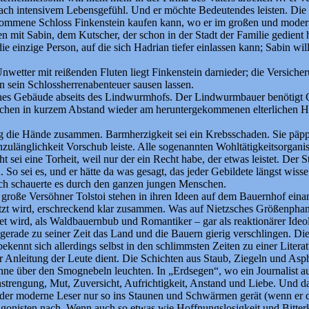
h intensivem Lebensgefühl. Und er möchte Bedeutendes leisten. Die Gele
ekommene Schloss Finkenstein kaufen kann, wo er im großen und modernen
 mit Sabin, dem Kutscher, der schon in der Stadt der Familie gedient h
einzige Person, auf die sich Hadrian tiefer einlassen kann; Sabin will
wetter mit reißenden Fluten liegt Finkenstein darnieder; die Versiche
 sein Schlossherrenabenteuer sausen lassen.
iches Gebäude abseits des Lindwurmhofs. Der Lindwurmbauer benötigt Ge
auchen in kurzem Abstand wieder am heruntergekommenen elterlichen Ho
hlug die Hände zusammen. Barmherzigkeit sei ein Krebsschaden. Sie p
ulänglichkeit Vorschub leiste. Alle sogenannten Wohltätigkeitsorgani
ei eine Torheit, weil nur der ein Recht habe, der etwas leistet. Der St
o sei es, und er hätte da was gesagt, das jeder Gebildete längst wisse. 
uch schauerte es durch den ganzen jungen Menschen.
r große Versöhner Tolstoi stehen in ihren Ideen auf dem Bauernhof ein
zt wird, erschreckend klar zusammen. Was auf Nietzsches Größenphantas
tet wird, als Waldbauernbub und Romantiker – gar als reaktionärer Ideo
rade zu seiner Zeit das Land und die Bauern gierig verschlingen. Die 
kennt sich allerdings selbst in den schlimmsten Zeiten zu einer Literatur
Anleitung der Leute dient. Die Schichten aus Staub, Ziegeln und Aspha
onne über den Smognebeln leuchten. In „Erdsegen“, wo ein Journalist au
 Anstrengung, Mut, Zuversicht, Aufrichtigkeit, Anstand und Liebe. Und 
 der moderne Leser nur so ins Staunen und Schwärmen gerät (wenn er de
otagonisten nach. Wenn auch so etwas wie Hoffnungslosigkeit und Bitte