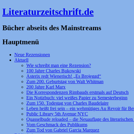
Literaturzeitschrift.de
Bücher abseits des Mainstreams
Hauptmenü
Zum
Neue Rezensionen
Inhalt
Aktuell
springen
Wie schreibt man eine Rezension?
100 Jahre Charles Bukowski
Asterix redt Wienerisch! „Es Brojeggd“
Zum 200. Geburtstag von Walt Whitman
200 Jahre Karl Marx
Die Korrespondenzen Rimbauds erstmals auf Deutsch
Ein Notizbuch: viel weißes Papier zu Semesterbeginn
Zum 150. Todestag von Charles Baudelaire
Leben heißt frei sein – ein wehmütiges Au Revoir für Be
Public Library 5th Avenue NYC
Quasselbude reloaded – die Neuauflage des literarischen 
Vom Geschmack des Publikums
Zum Tod von Gabriel Garcia Marquez