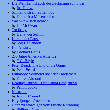
Die Wahrheit ist auch der Bachmann zumutbar
by
Ina Hartwig
Schnall dich an, es geht los
by
Domenico Müllensiefen
Was wir wissen können
by
Ian McEwan
Toxibaby
by
Dana von Suffrin
Herz in der Faust
by
Sorj Chalandon
Der Absturz
by
Edouard Louis
250 Jahre Amerika: América
by
T.C. Boyle
Peter Beard. The End of the Game
by
Peter Beard
Fullmoon: Vollmond über der Landschaft
by
Darren Almond
Reading Journal – Das Panini Lesejournal
by
Panini books
Nostromo
by
Joseph Conrad
Kegeljungen-Anekdoten
Ganz zu schweigen von: Offene Rechnung
by
Philippe Djian