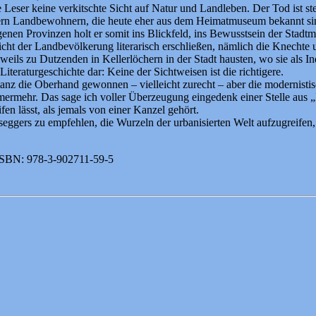
eser keine verkitschte Sicht auf Natur und Landleben. Der Tod ist ste
ern Landbewohnern, die heute eher aus dem Heimatmuseum bekannt sin
egenen Provinzen holt er somit ins Blickfeld, ins Bewusstsein der Sta
chicht der Landbevölkerung literarisch erschließen, nämlich die Knechte
eils zu Dutzenden in Kellerlöchern in der Stadt hausten, wo sie als In
r Literaturgeschichte dar: Keine der Sichtweisen ist die richtigere.
anz die Oberhand gewonnen – vielleicht zurecht – aber die modernistis
rmehr. Das sage ich voller Überzeugung eingedenk einer Stelle aus „E
en lässt, als jemals von einer Kanzel gehört.
oseggers zu empfehlen, die Wurzeln der urbanisierten Welt aufzugreife
. ISBN: 978-3-902711-59-5