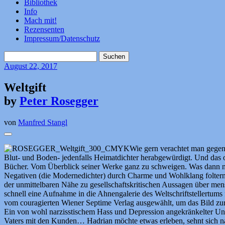
Bibliothek
Info
Mach mit!
Rezensenten
Impressum/Datenschutz
Suchen
nach:
August
22, 2017
Weltgift
by
Peter Rosegger
von
Manfred Stangl
Wie gern verachtet man gegen
Blut- und Boden- jedenfalls Heimatdichter herabgewürdigt. Und das 
Bücher. Vom Überblick seiner Werke ganz zu schweigen. Was dann nä
Negativen (die Modernedichter) durch Charme und Wohlklang foltern. 
der unmittelbaren Nähe zu gesellschaftskritischen Aussagen über men
schnell eine Aufnahme in die Ahnengalerie des Weltschriftstellertums
vom couragierten Wiener Septime Verlag ausgewählt, um das Bild z
Ein von wohl narzisstischem Hass und Depression angekränkelter Unte
Vaters mit den Kunden… Hadrian möchte etwas erleben, sehnt sich nac