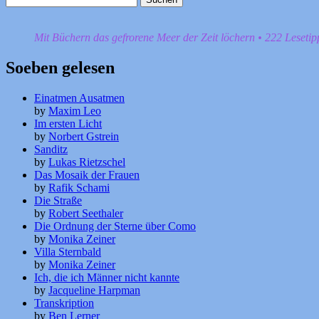
nach:
Mit Büchern das gefrorene Meer der Zeit löchern • 222 Leseti
Soeben gelesen
Einatmen Ausatmen
by
Maxim Leo
Im ersten Licht
by
Norbert Gstrein
Sanditz
by
Lukas Rietzschel
Das Mosaik der Frauen
by
Rafik Schami
Die Straße
by
Robert Seethaler
Die Ordnung der Sterne über Como
by
Monika Zeiner
Villa Sternbald
by
Monika Zeiner
Ich, die ich Männer nicht kannte
by
Jacqueline Harpman
Transkription
by
Ben Lerner