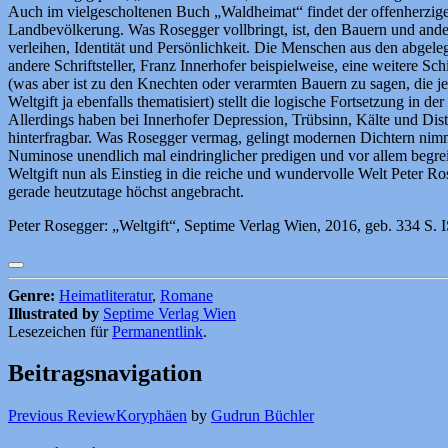
Auch im vielgescholtenen Buch „Waldheimat“ findet der offenherzige L
Landbevölkerung. Was Rosegger vollbringt, ist, den Bauern und and
verleihen, Identität und Persönlichkeit. Die Menschen aus den abgel
andere Schriftsteller, Franz Innerhofer beispielweise, eine weitere S
(was aber ist zu den Knechten oder verarmten Bauern zu sagen, die jew
Weltgift ja ebenfalls thematisiert) stellt die logische Fortsetzung in de
Allerdings haben bei Innerhofer Depression, Trübsinn, Kälte und Dist
hinterfragbar. Was Rosegger vermag, gelingt modernen Dichtern nimme
Numinose unendlich mal eindringlicher predigen und vor allem begreif
Weltgift nun als Einstieg in die reiche und wundervolle Welt Peter R
gerade heutzutage höchst angebracht.
Peter Rosegger: „Weltgift“, Septime Verlag Wien, 2016, geb. 334 S
Genre:
Heimatliteratur
,
Romane
Illustrated by
Septime Verlag Wien
Lesezeichen für
Permanentlink
.
Beitragsnavigation
Previous Review
Koryphäen
by
Gudrun Büchler