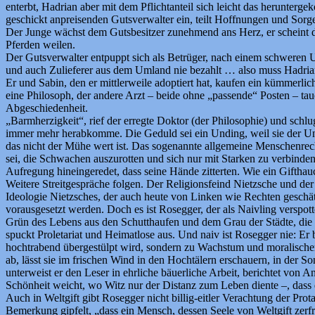
enterbt, Hadrian aber mit dem Pflichtanteil sich leicht das herunterg
geschickt anpreisenden Gutsverwalter ein, teilt Hoffnungen und Sorgen
Der Junge wächst dem Gutsbesitzer zunehmend ans Herz, er scheint die 
Pferden weilen.
Der Gutsverwalter entpuppt sich als Betrüger, nach einem schweren Un
und auch Zulieferer aus dem Umland nie bezahlt … also muss Hadrian
Er und Sabin, den er mittlerweile adoptiert hat, kaufen ein kümmerl
eine Philosoph, der andere Arzt – beide ohne „passende“ Posten – t
Abgeschiedenheit.
„Barmherzigkeit“, rief der erregte Doktor (der Philosophie) und sc
immer mehr herabkomme. Die Geduld sei ein Unding, weil sie der Unz
das nicht der Mühe wert ist. Das sogenannte allgemeine Menschenrecht s
sei, die Schwachen auszurotten und sich nur mit Starken zu verbinden. S
Aufregung hineingeredet, dass seine Hände zitterten. Wie ein Giftha
Weitere Streitgespräche folgen. Der Religionsfeind Nietzsche und de
Ideologie Nietzsches, der auch heute von Linken wie Rechten geschät
vorausgesetzt werden. Doch es ist Rosegger, der als Naivling verspot
Grün des Lebens aus den Schutthaufen und dem Grau der Städte, die ge
spuckt Proletariat und Heimatlose aus. Und naiv ist Rosegger nie: Er be
hochtrabend übergestülpt wird, sondern zu Wachstum und moralischer 
ab, lässt sie im frischen Wind in den Hochtälern erschauern, in der S
unterweist er den Leser in ehrliche bäuerliche Arbeit, berichtet von
Schönheit weicht, wo Witz nur der Distanz zum Leben diente –, dass
Auch in Weltgift gibt Rosegger nicht billig-eitler Verachtung der Pr
Bemerkung gipfelt, „dass ein Mensch, dessen Seele von Weltgift zerfre