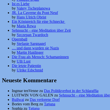
Ist es Liebe
by
Valery Tscheplanowa
JR. La Caverne du Pont Neuf
by
Hans Ulrich Obrist
Ein Königreich für eine Schnecke
by
Maria Rewa
Sehnsucht – eine Meditation über Zeit
by
Szczepan Twardoch
Opernball
by
Stefanie Sargnagel
… und dann wurden sie Nazis
by
Martin Haidinger
Die Frau als Mensch: Schamaninnen
by
Ulli Lust
Die letzte Patientin
by
Ulrike Edschmid
Neueste Kommentare
Ingmar tenVenne
zu
Das Politikverbot in der Schlaraffia
LUITWIN VON GALEN
zu
Sehnsucht – eine Meditation über
Bullwai
zu
Das verlorene Dorf
Bories vom Berg
zu
Tatjana
Sophia
zu
Tatjana