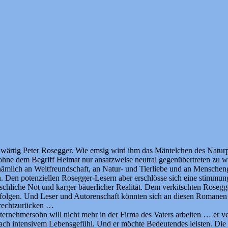
wärtig Peter Rosegger. Wie emsig wird ihm das Mäntelchen des Natur
ohne dem Begriff Heimat nur ansatzweise neutral gegenübertreten zu w
mlich an Weltfreundschaft, an Natur- und Tierliebe und an Menschen
Den potenziellen Rosegger-Lesern aber erschlösse sich eine stimmungs
schliche Not und karger bäuerlicher Realität. Dem verkitschten Roseg
 folgen. Und Leser und Autorenschaft könnten sich an diesen Romanen e
urechtzurücken …
rnehmersohn will nicht mehr in der Firma des Vaters arbeiten … er ve
h intensivem Lebensgefühl. Und er möchte Bedeutendes leisten. Die Gele