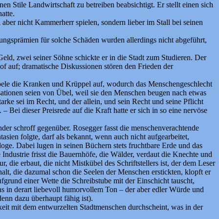
 Stile Landwirtschaft zu betreiben beabsichtigt. Er stellt einen sich
atte.
 aber nicht Kammerherr spielen, sondern lieber im Stall bei seinen
rungsprämien für solche Schäden wurden allerdings nicht abgeführt,
ld, zwei seiner Söhne schickte er in die Stadt zum Studieren. Der
f auf; dramatische Diskussionen stören den Frieden der
äppele die Kranken und Krüppel auf, wodurch das Menschengeschlecht
sationen seien von Übel, weil sie den Menschen beugen nach etwas
arke sei im Recht, und der allein, und sein Recht und seine Pflicht
– Bei dieser Preisrede auf die Kraft hatte er sich in so eine nervöse
ander schroff gegenüber. Rosegger fasst die menschenverachtende
ien folgte, darf als bekannt, wenn auch nicht aufgearbeitet,
loge. Dabei lugen in seinen Büchern stets fruchtbare Erde und das
Industrie frisst die Bauernhöfe, die Wälder, verdaut die Knechte und
, die erbaut, die nicht Mistkübel des Schriftstellers ist, der dem Leser
lt, die dazumal schon die Seelen der Menschen erstickten, klopft er
fgrund einer Wette die Schreibstube mit der Einschicht tauscht,
das in derart liebevoll humorvollem Ton – der aber edler Würde und
nn dazu überhaupt fähig ist).
rkeit mit dem entwurzelten Stadtmenschen durchscheint, was in der