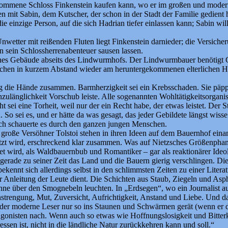
ekommene Schloss Finkenstein kaufen kann, wo er im großen und modernen
 mit Sabin, dem Kutscher, der schon in der Stadt der Familie gedient h
einzige Person, auf die sich Hadrian tiefer einlassen kann; Sabin will
wetter mit reißenden Fluten liegt Finkenstein darnieder; die Versiche
 sein Schlossherrenabenteuer sausen lassen.
iches Gebäude abseits des Lindwurmhofs. Der Lindwurmbauer benötigt Ge
auchen in kurzem Abstand wieder am heruntergekommenen elterlichen Ho
hlug die Hände zusammen. Barmherzigkeit sei ein Krebsschaden. Sie p
ulänglichkeit Vorschub leiste. Alle sogenannten Wohltätigkeitsorgani
ei eine Torheit, weil nur der ein Recht habe, der etwas leistet. Der St
o sei es, und er hätte da was gesagt, das jeder Gebildete längst wisse. 
uch schauerte es durch den ganzen jungen Menschen.
r große Versöhner Tolstoi stehen in ihren Ideen auf dem Bauernhof ein
zt wird, erschreckend klar zusammen. Was auf Nietzsches Größenphantas
tet wird, als Waldbauernbub und Romantiker – gar als reaktionärer Ideo
rade zu seiner Zeit das Land und die Bauern gierig verschlingen. Die 
kennt sich allerdings selbst in den schlimmsten Zeiten zu einer Literatur
Anleitung der Leute dient. Die Schichten aus Staub, Ziegeln und Aspha
onne über den Smognebeln leuchten. In „Erdsegen“, wo ein Journalist au
 Anstrengung, Mut, Zuversicht, Aufrichtigkeit, Anstand und Liebe. Und 
 der moderne Leser nur so ins Staunen und Schwärmen gerät (wenn er de
otagonisten nach. Wenn auch so etwas wie Hoffnungslosigkeit und Bitte
ssen ist, nicht in die ländliche Natur zurückkehren kann und soll.“