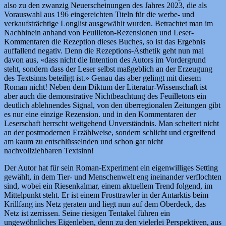
also zu den zwanzig Neuerscheinungen des Jahres 2023, die als
Vorauswahl aus 196 eingereichten Titeln für die werbe- und
verkaufsträchtige Longlist ausgewählt wurden. Betrachtet man im
Nachhinein anhand von Feuilleton-Rezensionen und Leser-
Kommentaren die Rezeption dieses Buches, so ist das Ergebnis
auffallend negativ. Denn die Rezeptions-Ästhetik geht nun mal
davon aus, «dass nicht die Intention des Autors im Vordergrund
steht, sondern dass der Leser selbst maßgeblich an der Erzeugung
des Textsinns beteiligt ist.» Genau das aber gelingt mit diesem
Roman nicht! Neben dem Diktum der Literatur-Wissenschaft ist
aber auch die demonstrative Nichtbeachtung des Feuilletons ein
deutlich ablehnendes Signal, von den überregionalen Zeitungen gibt
es nur eine einzige Rezension. und in den Kommentaren der
Leserschaft herrscht weitgehend Unverständnis. Man scheitert nicht
an der postmodernen Erzählweise, sondern schlicht und ergreifend
am kaum zu entschlüsselnden und schon gar nicht
nachvollziehbaren Textsinn!
Der Autor hat für sein Roman-Experiment ein eigenwilliges Setting
gewählt, in dem Tier- und Menschenwelt eng ineinander verflochten
sind, wobei ein Riesenkalmar, einem aktuellem Trend folgend, im
Mittelpunkt steht. Er ist einem Frosttrawler in der Antarktis beim
Krillfang ins Netz geraten und liegt nun auf dem Oberdeck, das
Netz ist zerrissen. Seine riesigen Tentakel führen ein
ungewöhnliches Eigenleben, denn zu den vielerlei Perspektiven, aus