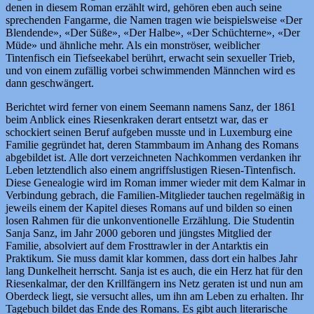
denen in diesem Roman erzählt wird, gehören eben auch seine
sprechenden Fangarme, die Namen tragen wie beispielsweise «Der
Blendende», «Der Süße», «Der Halbe», «Der Schüchterne», «Der
Müde» und ähnliche mehr. Als ein monströser, weiblicher
Tintenfisch ein Tiefseekabel berührt, erwacht sein sexueller Trieb,
und von einem zufällig vorbei schwimmenden Männchen wird es
dann geschwängert.
Berichtet wird ferner von einem Seemann namens Sanz, der 1861
beim Anblick eines Riesenkraken derart entsetzt war, das er
schockiert seinen Beruf aufgeben musste und in Luxemburg eine
Familie gegründet hat, deren Stammbaum im Anhang des Romans
abgebildet ist. Alle dort verzeichneten Nachkommen verdanken ihr
Leben letztendlich also einem angriffslustigen Riesen-Tintenfisch.
Diese Genealogie wird im Roman immer wieder mit dem Kalmar in
Verbindung gebrach, die Familien-Mitglieder tauchen regelmäßig in
jeweils einem der Kapitel dieses Romans auf und bilden so einen
losen Rahmen für die unkonventionelle Erzählung. Die Studentin
Sanja Sanz, im Jahr 2000 geboren und jüngstes Mitglied der
Familie, absolviert auf dem Frosttrawler in der Antarktis ein
Praktikum. Sie muss damit klar kommen, dass dort ein halbes Jahr
lang Dunkelheit herrscht. Sanja ist es auch, die ein Herz hat für den
Riesenkalmar, der den Krillfängern ins Netz geraten ist und nun am
Oberdeck liegt, sie versucht alles, um ihn am Leben zu erhalten. Ihr
Tagebuch bildet das Ende des Romans. Es gibt auch literarische