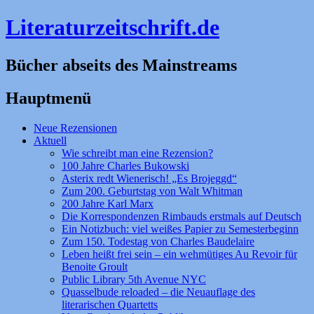
Literaturzeitschrift.de
Bücher abseits des Mainstreams
Hauptmenü
Zum
Neue Rezensionen
Inhalt
Aktuell
springen
Wie schreibt man eine Rezension?
100 Jahre Charles Bukowski
Asterix redt Wienerisch! „Es Brojeggd“
Zum 200. Geburtstag von Walt Whitman
200 Jahre Karl Marx
Die Korrespondenzen Rimbauds erstmals auf Deutsch
Ein Notizbuch: viel weißes Papier zu Semesterbeginn
Zum 150. Todestag von Charles Baudelaire
Leben heißt frei sein – ein wehmütiges Au Revoir für
Benoite Groult
Public Library 5th Avenue NYC
Quasselbude reloaded – die Neuauflage des
literarischen Quartetts