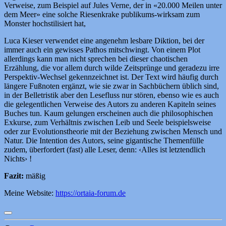
Verweise, zum Beispiel auf Jules Verne, der in «20.000 Meilen unter
dem Meer» eine solche Riesenkrake publikums-wirksam zum
Monster hochstilisiert hat,
Luca Kieser verwendet eine angenehm lesbare Diktion, bei der
immer auch ein gewisses Pathos mitschwingt. Von einem Plot
allerdings kann man nicht sprechen bei dieser chaotischen
Erzählung, die vor allem durch wilde Zeitsprünge und geradezu irre
Perspektiv-Wechsel gekennzeichnet ist. Der Text wird häufig durch
längere Fußnoten ergänzt, wie sie zwar in Sachbüchern üblich sind,
in der Belletristik aber den Lesefluss nur stören, ebenso wie es auch
die gelegentlichen Verweise des Autors zu anderen Kapiteln seines
Buches tun. Kaum gelungen erscheinen auch die philosophischen
Exkurse, zum Verhältnis zwischen Leib und Seele beispielsweise
oder zur Evolutionstheorie mit der Beziehung zwischen Mensch und
Natur. Die Intention des Autors, seine gigantische Themenfülle
zudem, überfordert (fast) alle Leser, denn: ‹Alles ist letztendlich
Nichts› !
Fazit:
mäßig
Meine Website:
https://ortaia-forum.de