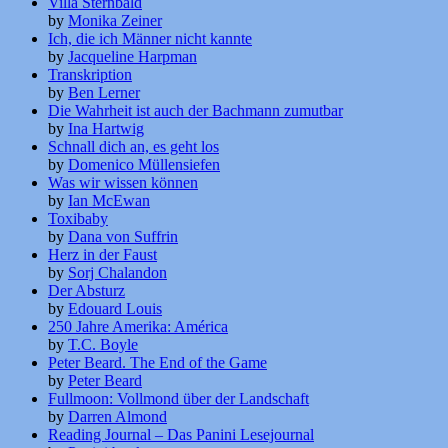
Villa Sternbald
by
Monika Zeiner
Ich, die ich Männer nicht kannte
by
Jacqueline Harpman
Transkription
by
Ben Lerner
Die Wahrheit ist auch der Bachmann zumutbar
by
Ina Hartwig
Schnall dich an, es geht los
by
Domenico Müllensiefen
Was wir wissen können
by
Ian McEwan
Toxibaby
by
Dana von Suffrin
Herz in der Faust
by
Sorj Chalandon
Der Absturz
by
Edouard Louis
250 Jahre Amerika: América
by
T.C. Boyle
Peter Beard. The End of the Game
by
Peter Beard
Fullmoon: Vollmond über der Landschaft
by
Darren Almond
Reading Journal – Das Panini Lesejournal