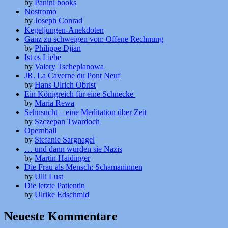
by
Panini books
Nostromo
by
Joseph Conrad
Kegeljungen-Anekdoten
Ganz zu schweigen von: Offene Rechnung
by
Philippe Djian
Ist es Liebe
by
Valery Tscheplanowa
JR. La Caverne du Pont Neuf
by
Hans Ulrich Obrist
Ein Königreich für eine Schnecke
by
Maria Rewa
Sehnsucht – eine Meditation über Zeit
by
Szczepan Twardoch
Opernball
by
Stefanie Sargnagel
… und dann wurden sie Nazis
by
Martin Haidinger
Die Frau als Mensch: Schamaninnen
by
Ulli Lust
Die letzte Patientin
by
Ulrike Edschmid
Neueste Kommentare