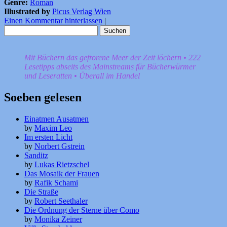
Genre:
Roman
Illustrated by
Picus Verlag Wien
Einen Kommentar hinterlassen
|
Suchen
nach:
Mit Büchern das gefrorene Meer der Zeit löchern • 222
Lesetipps abseits des Mainstreams für Bücherwürmer
und Leseratten • Überall im Handel
Soeben gelesen
Einatmen Ausatmen
by
Maxim Leo
Im ersten Licht
by
Norbert Gstrein
Sanditz
by
Lukas Rietzschel
Das Mosaik der Frauen
by
Rafik Schami
Die Straße
by
Robert Seethaler
Die Ordnung der Sterne über Como
by
Monika Zeiner