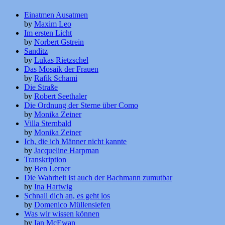
Einatmen Ausatmen
by
Maxim Leo
Im ersten Licht
by
Norbert Gstrein
Sanditz
by
Lukas Rietzschel
Das Mosaik der Frauen
by
Rafik Schami
Die Straße
by
Robert Seethaler
Die Ordnung der Sterne über Como
by
Monika Zeiner
Villa Sternbald
by
Monika Zeiner
Ich, die ich Männer nicht kannte
by
Jacqueline Harpman
Transkription
by
Ben Lerner
Die Wahrheit ist auch der Bachmann zumutbar
by
Ina Hartwig
Schnall dich an, es geht los
by
Domenico Müllensiefen
Was wir wissen können
by
Ian McEwan