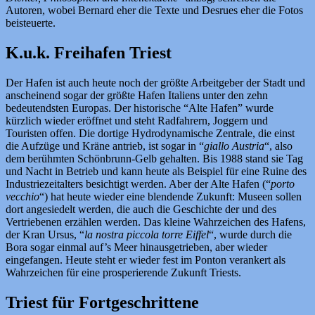
Autoren, wobei Bernard eher die Texte und Desrues eher die Fotos
beisteuerte.
K.u.k. Freihafen Triest
Der Hafen ist auch heute noch der größte Arbeitgeber der Stadt und
anscheinend sogar der größte Hafen Italiens unter den zehn
bedeutendsten Europas. Der historische “Alte Hafen” wurde
kürzlich wieder eröffnet und steht Radfahrern, Joggern und
Touristen offen. Die dortige Hydrodynamische Zentrale, die einst
die Aufzüge und Kräne antrieb, ist sogar in “
giallo Austria
“, also
dem berühmten Schönbrunn-Gelb gehalten. Bis 1988 stand sie Tag
und Nacht in Betrieb und kann heute als Beispiel für eine Ruine des
Industriezeitalters besichtigt werden. Aber der Alte Hafen (“
porto
vecchio
“) hat heute wieder eine blendende Zukunft: Museen sollen
dort angesiedelt werden, die auch die Geschichte der und des
Vertriebenen erzählen werden. Das kleine Wahrzeichen des Hafens,
der Kran Ursus, “
la nostra piccola torre Eiffel
“, wurde durch die
Bora sogar einmal auf’s Meer hinausgetrieben, aber wieder
eingefangen. Heute steht er wieder fest im Ponton verankert als
Wahrzeichen für eine prosperierende Zukunft Triests.
Triest für Fortgeschrittene