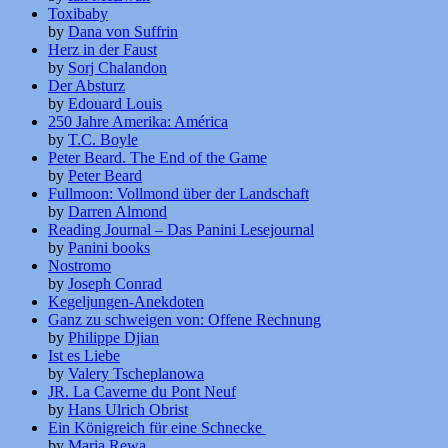
Toxibaby
by
Dana von Suffrin
Herz in der Faust
by
Sorj Chalandon
Der Absturz
by
Edouard Louis
250 Jahre Amerika: América
by
T.C. Boyle
Peter Beard. The End of the Game
by
Peter Beard
Fullmoon: Vollmond über der Landschaft
by
Darren Almond
Reading Journal – Das Panini Lesejournal
by
Panini books
Nostromo
by
Joseph Conrad
Kegeljungen-Anekdoten
Ganz zu schweigen von: Offene Rechnung
by
Philippe Djian
Ist es Liebe
by
Valery Tscheplanowa
JR. La Caverne du Pont Neuf
by
Hans Ulrich Obrist
Ein Königreich für eine Schnecke
by
Maria Rewa