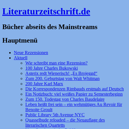
Literaturzeitschrift.de
Bücher abseits des Mainstreams
Hauptmenü
Zum
Neue Rezensionen
Inhalt
Aktuell
springen
Wie schreibt man eine Rezension?
100 Jahre Charles Bukowski
Asterix redt Wienerisch! „Es Brojeggd“
Zum 200. Geburtstag von Walt Whitman
200 Jahre Karl Marx
Die Korrespondenzen Rimbauds erstmals auf Deutsch
Ein Notizbuch: viel weißes Papier zu Semesterbeginn
Zum 150. Todestag von Charles Baudelaire
Leben heißt frei sein – ein wehmütiges Au Revoir für
Benoite Groult
Public Library 5th Avenue NYC
Quasselbude reloaded – die Neuauflage des
literarischen Quartetts