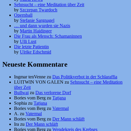
Sehnsucht – eine Meditation über Zeit
by
Szczepan Twardoch
Opernball
by
Stefanie Sargnagel
… und dann wurden sie Nazis
by
Martin Haidinger
Die Frau als Mensch: Schamaninnen
by
Ulli Lust
Die letzte Patientin
by
Ulrike Edschmid
Neueste Kommentare
Ingmar tenVenne
zu
Das Politikverbot in der Schlaraffia
LUITWIN VON GALEN
zu
Sehnsucht – eine Meditation
über Zeit
Bullwai
zu
Das verlorene Dorf
Bories vom Berg
zu
Tatjana
Sophia
zu
Tatjana
Bories vom Berg
zu
Vatermal
A.
zu
Vatermal
Bories vom Berg
zu
Der Mann schläft
Ira
zu
Der Mann schläft
Bories vom Berg
zu
Wendekreis des Krebses