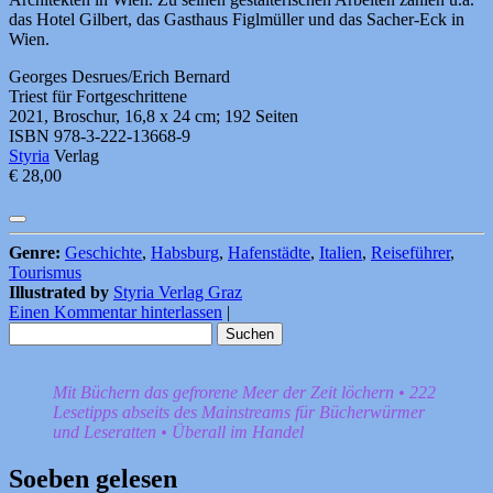
das Hotel Gilbert, das Gasthaus Figlmüller und das Sacher-Eck in
Wien.
Georges Desrues/Erich Bernard
Triest für Fortgeschrittene
2021, Broschur, 16,8 x 24 cm; 192 Seiten
ISBN 978-3-222-13668-9
Styria
Verlag
€ 28,00
Genre:
Geschichte
,
Habsburg
,
Hafenstädte
,
Italien
,
Reiseführer
,
Tourismus
Illustrated by
Styria Verlag Graz
Einen Kommentar hinterlassen
|
Suchen
nach:
Mit Büchern das gefrorene Meer der Zeit löchern • 222
Lesetipps abseits des Mainstreams für Bücherwürmer
und Leseratten • Überall im Handel
Soeben gelesen