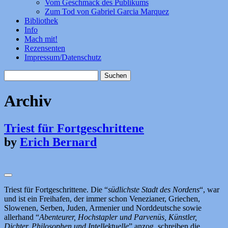
Vom Geschmack des Publikums
Zum Tod von Gabriel Garcia Marquez
Bibliothek
Info
Mach mit!
Rezensenten
Impressum/Datenschutz
Suchen
nach:
Archiv
Triest für Fortgeschrittene
by
Erich Bernard
Triest für Fortgeschrittene. Die “
südlichste Stadt des Nordens
“, war
und ist ein Freihafen, der immer schon Venezianer, Griechen,
Slowenen, Serben, Juden, Armenier und Norddeutsche sowie
allerhand “
Abenteurer, Hochstapler und Parvenüs, Künstler,
Dichter, Philosophen und Intellektuelle
” anzog, schreiben die