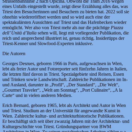
Strassenbahnlinie 2 nach Opicina. Obwohl die Tram 2016 wegen
eines Unfalls eingestellt wurde, zeigt diese Erzählung alles das, was
Triest den Besucherinnen und Besuchern zu bieten hat. 2022 soll sie
ohnehin wiedereröffnet werden und so wird auch eine der
spektakulärsten Aussichten auf Triest und das Hafenbecken wieder
ermöglicht. Wer also von Triest mehr als nur die prächtige
Piazza
dell’ Unità d’Italia
sehen will, liegt mit vorliegender Publikation, die
reich und ansprechend illustriert ist, genau richtig. Insidertipps der
Triest-Kenner und Slowfood-Experten inklusive.
Die Autoren
Georges Desrues, geboren 1966 in Paris, aufgewachsen in Wien,
lebt als freier Autor und Fotoreporter seit fünfzehn Jahren in Italien,
die letzten fünf davon in Triest. Spezialgebiete sind Reisen, Essen
und Trinken sowie Landwirtschaft. Zahlreiche Publikationen im In-
und Ausland, darunter in „Profil“, „Der Standard“, „Die Welt“,
„Gourmet Traveler“, „Welt am Sonntag“, „Port Culinaire“, „A la
Carte“ und in vielen anderen Medien.
Erich Bernard, geboren 1965, lebt als Architekt und Autor in Wien
und Triest. Studium an der Universität für angewandte Kunst in
Wien. Zahlreiche kultur- und architekturhistorische Publikationen.
Er beschäftigt sich seit über zwanzig Jahren mit der Architektur- und
Kulturgeschichte von Triest. Gründungspartner von BWM
Architekten in Wien. Zu seinen gestalterischen Arbeiten zählen u.a.