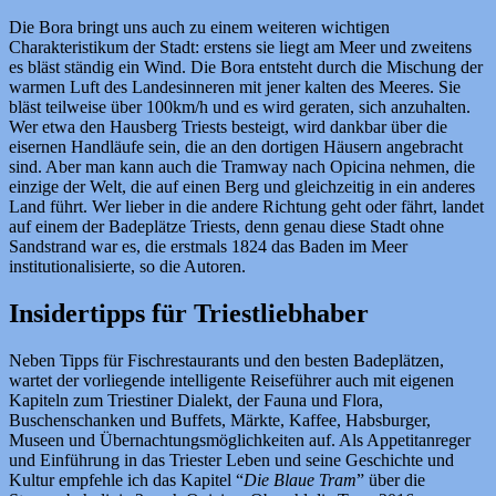
Die Bora bringt uns auch zu einem weiteren wichtigen
Charakteristikum der Stadt: erstens sie liegt am Meer und zweitens
es bläst ständig ein Wind. Die Bora entsteht durch die Mischung der
warmen Luft des Landesinneren mit jener kalten des Meeres. Sie
bläst teilweise über 100km/h und es wird geraten, sich anzuhalten.
Wer etwa den Hausberg Triests besteigt, wird dankbar über die
eisernen Handläufe sein, die an den dortigen Häusern angebracht
sind. Aber man kann auch die Tramway nach Opicina nehmen, die
einzige der Welt, die auf einen Berg und gleichzeitig in ein anderes
Land führt. Wer lieber in die andere Richtung geht oder fährt, landet
auf einem der Badeplätze Triests, denn genau diese Stadt ohne
Sandstrand war es, die erstmals 1824 das Baden im Meer
institutionalisierte, so die Autoren.
Insidertipps für Triestliebhaber
Neben Tipps für Fischrestaurants und den besten Badeplätzen,
wartet der vorliegende intelligente Reiseführer auch mit eigenen
Kapiteln zum Triestiner Dialekt, der Fauna und Flora,
Buschenschanken und Buffets, Märkte, Kaffee, Habsburger,
Museen und Übernachtungsmöglichkeiten auf. Als Appetitanreger
und Einführung in das Triester Leben und seine Geschichte und
Kultur empfehle ich das Kapitel “
Die Blaue Tram
” über die