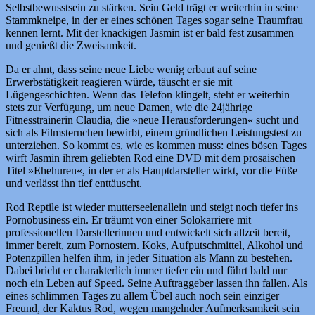
Selbstbewusstsein zu stärken. Sein Geld trägt er weiterhin in seine
Stammkneipe, in der er eines schönen Tages sogar seine Traumfrau
kennen lernt. Mit der knackigen Jasmin ist er bald fest zusammen
und genießt die Zweisamkeit.
Da er ahnt, dass seine neue Liebe wenig erbaut auf seine
Erwerbstätigkeit reagieren würde, täuscht er sie mit
Lügengeschichten. Wenn das Telefon klingelt, steht er weiterhin
stets zur Verfügung, um neue Damen, wie die 24jährige
Fitnesstrainerin Claudia, die »neue Herausforderungen« sucht und
sich als Filmsternchen bewirbt, einem gründlichen Leistungstest zu
unterziehen. So kommt es, wie es kommen muss: eines bösen Tages
wirft Jasmin ihrem geliebten Rod eine DVD mit dem prosaischen
Titel »Ehehuren«, in der er als Hauptdarsteller wirkt, vor die Füße
und verlässt ihn tief enttäuscht.
Rod Reptile ist wieder mutterseelenallein und steigt noch tiefer ins
Pornobusiness ein. Er träumt von einer Solokarriere mit
professionellen Darstellerinnen und entwickelt sich allzeit bereit,
immer bereit, zum Pornostern. Koks, Aufputschmittel, Alkohol und
Potenzpillen helfen ihm, in jeder Situation als Mann zu bestehen.
Dabei bricht er charakterlich immer tiefer ein und führt bald nur
noch ein Leben auf Speed. Seine Auftraggeber lassen ihn fallen. Als
eines schlimmen Tages zu allem Übel auch noch sein einziger
Freund, der Kaktus Rod, wegen mangelnder Aufmerksamkeit sein