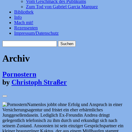
Vom Geschmack des Publikums
Zum Tod von Gabriel Garcia Marquez
Bibliothek
Info
Mach mit!
Rezensenten
Impressum/Datenschutz
Suchen
nach:
Archiv
Pornostern
by
Christoph Straßer
Namenlos jobbt ohne Erfolg und Anspruch in einer
Versicherungsagentur und fristet ein eher erbärmliches
Junggesellendasein. Lediglich Ex-Freundin Andrea dringt
gelegentlich telefonisch zu ihm durch und erkundigt sich nach
seinem Zustand. Ansonsten ist sein einziger Gesprächspartner ein
kleiner braungrüner Kaktus, der aus einem Müllhaufen stammt.