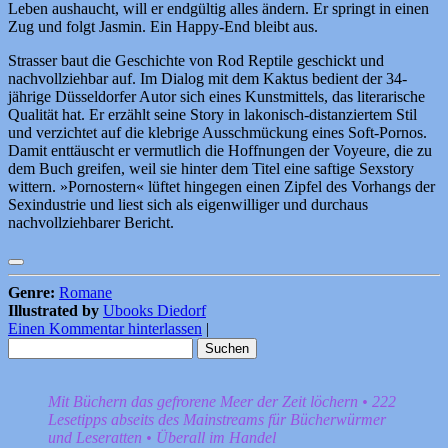
Leben aushaucht, will er endgültig alles ändern. Er springt in einen
Zug und folgt Jasmin. Ein Happy-End bleibt aus.
Strasser baut die Geschichte von Rod Reptile geschickt und
nachvollziehbar auf. Im Dialog mit dem Kaktus bedient der 34-
jährige Düsseldorfer Autor sich eines Kunstmittels, das literarische
Qualität hat. Er erzählt seine Story in lakonisch-distanziertem Stil
und verzichtet auf die klebrige Ausschmückung eines Soft-Pornos.
Damit enttäuscht er vermutlich die Hoffnungen der Voyeure, die zu
dem Buch greifen, weil sie hinter dem Titel eine saftige Sexstory
wittern. »Pornostern« lüftet hingegen einen Zipfel des Vorhangs der
Sexindustrie und liest sich als eigenwilliger und durchaus
nachvollziehbarer Bericht.
Genre:
Romane
Illustrated by
Ubooks Diedorf
Einen Kommentar hinterlassen
|
Suchen
nach:
Mit Büchern das gefrorene Meer der Zeit löchern • 222
Lesetipps abseits des Mainstreams für Bücherwürmer
und Leseratten • Überall im Handel