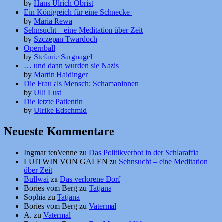
by
Hans Ulrich Obrist
Ein Königreich für eine Schnecke
by
Maria Rewa
Sehnsucht – eine Meditation über Zeit
by
Szczepan Twardoch
Opernball
by
Stefanie Sargnagel
… und dann wurden sie Nazis
by
Martin Haidinger
Die Frau als Mensch: Schamaninnen
by
Ulli Lust
Die letzte Patientin
by
Ulrike Edschmid
Neueste Kommentare
Ingmar tenVenne
zu
Das Politikverbot in der Schlaraffia
LUITWIN VON GALEN
zu
Sehnsucht – eine Meditation
über Zeit
Bullwai
zu
Das verlorene Dorf
Bories vom Berg
zu
Tatjana
Sophia
zu
Tatjana
Bories vom Berg
zu
Vatermal
A.
zu
Vatermal