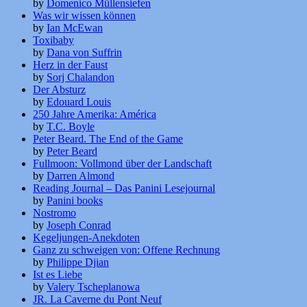
by
Domenico Müllensiefen
Was wir wissen können
by
Ian McEwan
Toxibaby
by
Dana von Suffrin
Herz in der Faust
by
Sorj Chalandon
Der Absturz
by
Edouard Louis
250 Jahre Amerika: América
by
T.C. Boyle
Peter Beard. The End of the Game
by
Peter Beard
Fullmoon: Vollmond über der Landschaft
by
Darren Almond
Reading Journal – Das Panini Lesejournal
by
Panini books
Nostromo
by
Joseph Conrad
Kegeljungen-Anekdoten
Ganz zu schweigen von: Offene Rechnung
by
Philippe Djian
Ist es Liebe
by
Valery Tscheplanowa
JR. La Caverne du Pont Neuf