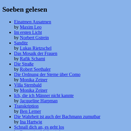
Soeben gelesen
Einatmen Ausatmen
by
Maxim Leo
Im ersten Licht
by
Norbert Gstrein
Sanditz
by
Lukas Rietzschel
Das Mosaik der Frauen
by
Rafik Schami
Die Straße
by
Robert Seethaler
Die Ordnung der Sterne über Como
by
Monika Zeiner
Villa Sternbald
by
Monika Zeiner
Ich, die ich Männer nicht kannte
by
Jacqueline Harpman
Transkription
by
Ben Lerner
Die Wahrheit ist auch der Bachmann zumutbar
by
Ina Hartwig
Schnall dich an, es geht los