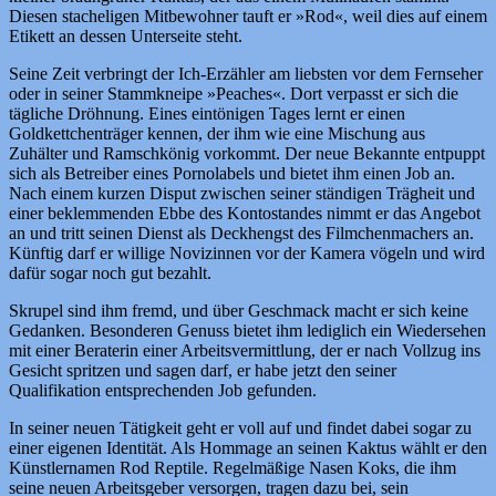
Diesen stacheligen Mitbewohner tauft er »Rod«, weil dies auf einem
Etikett an dessen Unterseite steht.
Seine Zeit verbringt der Ich-Erzähler am liebsten vor dem Fernseher
oder in seiner Stammkneipe »Peaches«. Dort verpasst er sich die
tägliche Dröhnung. Eines eintönigen Tages lernt er einen
Goldkettchenträger kennen, der ihm wie eine Mischung aus
Zuhälter und Ramschkönig vorkommt. Der neue Bekannte entpuppt
sich als Betreiber eines Pornolabels und bietet ihm einen Job an.
Nach einem kurzen Disput zwischen seiner ständigen Trägheit und
einer beklemmenden Ebbe des Kontostandes nimmt er das Angebot
an und tritt seinen Dienst als Deckhengst des Filmchenmachers an.
Künftig darf er willige Novizinnen vor der Kamera vögeln und wird
dafür sogar noch gut bezahlt.
Skrupel sind ihm fremd, und über Geschmack macht er sich keine
Gedanken. Besonderen Genuss bietet ihm lediglich ein Wiedersehen
mit einer Beraterin einer Arbeitsvermittlung, der er nach Vollzug ins
Gesicht spritzen und sagen darf, er habe jetzt den seiner
Qualifikation entsprechenden Job gefunden.
In seiner neuen Tätigkeit geht er voll auf und findet dabei sogar zu
einer eigenen Identität. Als Hommage an seinen Kaktus wählt er den
Künstlernamen Rod Reptile. Regelmäßige Nasen Koks, die ihm
seine neuen Arbeitsgeber versorgen, tragen dazu bei, sein