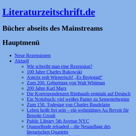
Literaturzeitschrift.de
Bücher abseits des Mainstreams
Hauptmenü
Zum
Neue Rezensionen
Inhalt
Aktuell
springen
Wie schreibt man eine Rezension?
100 Jahre Charles Bukowski
Asterix redt Wienerisch! „Es Brojeggd“
Zum 200. Geburtstag von Walt Whitman
200 Jahre Karl Marx
Die Korrespondenzen Rimbauds erstmals auf Deutsch
Ein Notizbuch: viel weißes Papier zu Semesterbeginn
Zum 150. Todestag von Charles Baudelaire
Leben heißt frei sein – ein wehmütiges Au Revoir für
Benoite Groult
Public Library 5th Avenue NYC
Quasselbude reloaded – die Neuauflage des
literarischen Quartetts