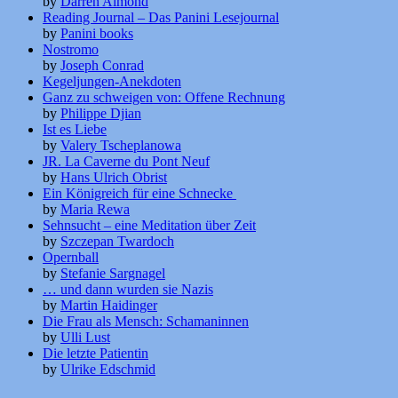
by
Darren Almond
Reading Journal – Das Panini Lesejournal
by
Panini books
Nostromo
by
Joseph Conrad
Kegeljungen-Anekdoten
Ganz zu schweigen von: Offene Rechnung
by
Philippe Djian
Ist es Liebe
by
Valery Tscheplanowa
JR. La Caverne du Pont Neuf
by
Hans Ulrich Obrist
Ein Königreich für eine Schnecke
by
Maria Rewa
Sehnsucht – eine Meditation über Zeit
by
Szczepan Twardoch
Opernball
by
Stefanie Sargnagel
… und dann wurden sie Nazis
by
Martin Haidinger
Die Frau als Mensch: Schamaninnen
by
Ulli Lust
Die letzte Patientin
by
Ulrike Edschmid