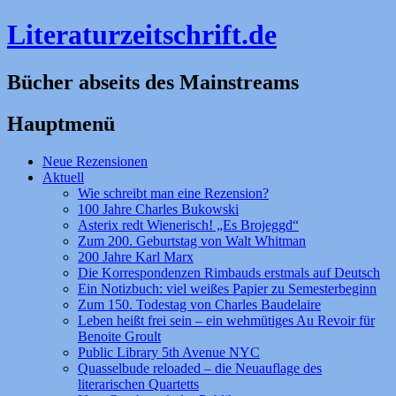
Literaturzeitschrift.de
Bücher abseits des Mainstreams
Hauptmenü
Zum
Neue Rezensionen
Inhalt
Aktuell
springen
Wie schreibt man eine Rezension?
100 Jahre Charles Bukowski
Asterix redt Wienerisch! „Es Brojeggd“
Zum 200. Geburtstag von Walt Whitman
200 Jahre Karl Marx
Die Korrespondenzen Rimbauds erstmals auf Deutsch
Ein Notizbuch: viel weißes Papier zu Semesterbeginn
Zum 150. Todestag von Charles Baudelaire
Leben heißt frei sein – ein wehmütiges Au Revoir für
Benoite Groult
Public Library 5th Avenue NYC
Quasselbude reloaded – die Neuauflage des
literarischen Quartetts