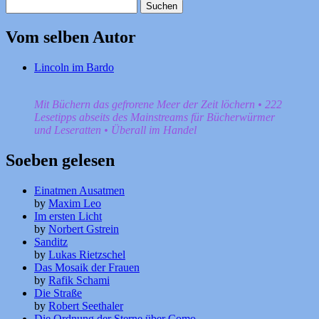
Suchen
nach:
Vom selben Autor
Lincoln im Bardo
Mit Büchern das gefrorene Meer der Zeit löchern • 222
Lesetipps abseits des Mainstreams für Bücherwürmer
und Leseratten • Überall im Handel
Soeben gelesen
Einatmen Ausatmen
by
Maxim Leo
Im ersten Licht
by
Norbert Gstrein
Sanditz
by
Lukas Rietzschel
Das Mosaik der Frauen
by
Rafik Schami
Die Straße
by
Robert Seethaler
Die Ordnung der Sterne über Como