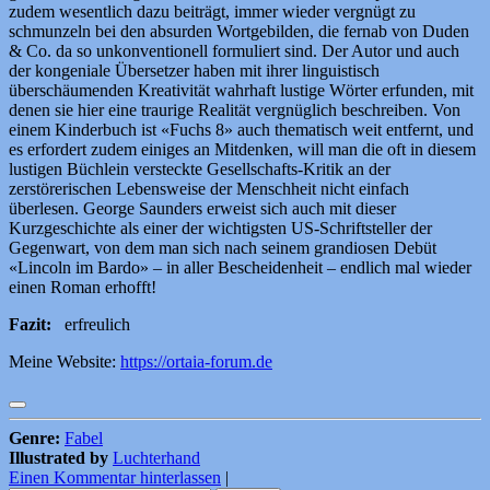
zudem wesentlich dazu beiträgt, immer wieder vergnügt zu
schmunzeln bei den absurden Wortgebilden, die fernab von Duden
& Co. da so unkonventionell formuliert sind. Der Autor und auch
der kongeniale Übersetzer haben mit ihrer linguistisch
überschäumenden Kreativität wahrhaft lustige Wörter erfunden, mit
denen sie hier eine traurige Realität vergnüglich beschreiben. Von
einem Kinderbuch ist «Fuchs 8» auch thematisch weit entfernt, und
es erfordert zudem einiges an Mitdenken, will man die oft in diesem
lustigen Büchlein versteckte Gesellschafts-Kritik an der
zerstörerischen Lebensweise der Menschheit nicht einfach
überlesen. George Saunders erweist sich auch mit dieser
Kurzgeschichte als einer der wichtigsten US-Schriftsteller der
Gegenwart, von dem man sich nach seinem grandiosen Debüt
«Lincoln im Bardo» – in aller Bescheidenheit – endlich mal wieder
einen Roman erhofft!
Fazit:
erfreulich
Meine Website:
https://ortaia-forum.de
Genre:
Fabel
Illustrated by
Luchterhand
Einen Kommentar hinterlassen
|