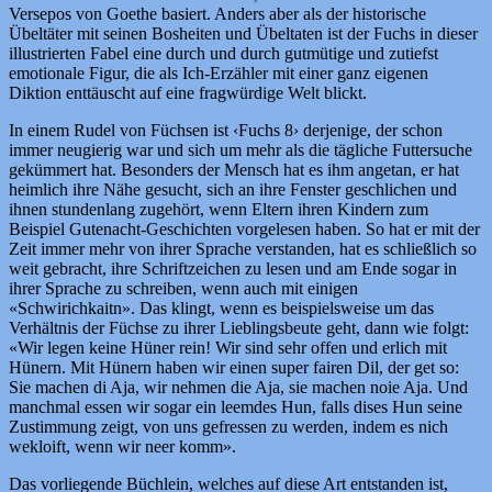
Versepos von Goethe basiert. Anders aber als der historische
Übeltäter mit seinen Bosheiten und Übeltaten ist der Fuchs in dieser
illustrierten Fabel eine durch und durch gutmütige und zutiefst
emotionale Figur, die als Ich-Erzähler mit einer ganz eigenen
Diktion enttäuscht auf eine fragwürdige Welt blickt.
In einem Rudel von Füchsen ist ‹Fuchs 8› derjenige, der schon
immer neugierig war und sich um mehr als die tägliche Futtersuche
gekümmert hat. Besonders der Mensch hat es ihm angetan, er hat
heimlich ihre Nähe gesucht, sich an ihre Fenster geschlichen und
ihnen stundenlang zugehört, wenn Eltern ihren Kindern zum
Beispiel Gutenacht-Geschichten vorgelesen haben. So hat er mit der
Zeit immer mehr von ihrer Sprache verstanden, hat es schließlich so
weit gebracht, ihre Schriftzeichen zu lesen und am Ende sogar in
ihrer Sprache zu schreiben, wenn auch mit einigen
«Schwirichkaitn». Das klingt, wenn es beispielsweise um das
Verhältnis der Füchse zu ihrer Lieblingsbeute geht, dann wie folgt:
«Wir legen keine Hüner rein! Wir sind sehr offen und erlich mit
Hünern. Mit Hünern haben wir einen super fairen Dil, der get so:
Sie machen di Aja, wir nehmen die Aja, sie machen noie Aja. Und
manchmal essen wir sogar ein leemdes Hun, falls dises Hun seine
Zustimmung zeigt, von uns gefressen zu werden, indem es nich
wekloift, wenn wir neer komm».
Das vorliegende Büchlein, welches auf diese Art entstanden ist,