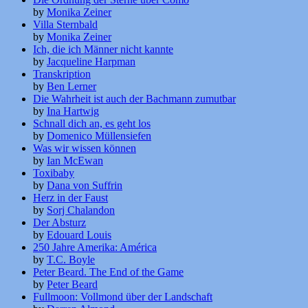
by
Monika Zeiner
Villa Sternbald
by
Monika Zeiner
Ich, die ich Männer nicht kannte
by
Jacqueline Harpman
Transkription
by
Ben Lerner
Die Wahrheit ist auch der Bachmann zumutbar
by
Ina Hartwig
Schnall dich an, es geht los
by
Domenico Müllensiefen
Was wir wissen können
by
Ian McEwan
Toxibaby
by
Dana von Suffrin
Herz in der Faust
by
Sorj Chalandon
Der Absturz
by
Edouard Louis
250 Jahre Amerika: América
by
T.C. Boyle
Peter Beard. The End of the Game
by
Peter Beard
Fullmoon: Vollmond über der Landschaft