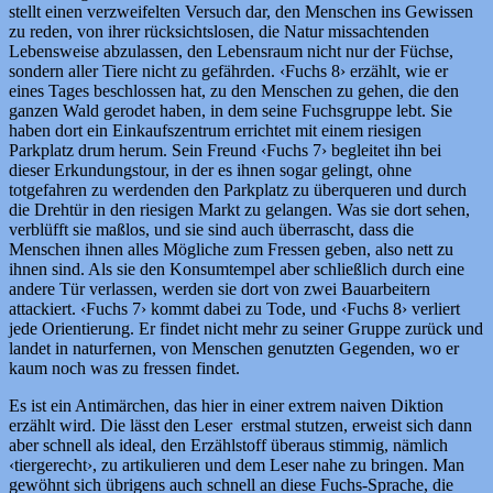
stellt einen verzweifelten Versuch dar, den Menschen ins Gewissen
zu reden, von ihrer rücksichtslosen, die Natur missachtenden
Lebensweise abzulassen, den Lebensraum nicht nur der Füchse,
sondern aller Tiere nicht zu gefährden. ‹Fuchs 8› erzählt, wie er
eines Tages beschlossen hat, zu den Menschen zu gehen, die den
ganzen Wald gerodet haben, in dem seine Fuchsgruppe lebt. Sie
haben dort ein Einkaufszentrum errichtet mit einem riesigen
Parkplatz drum herum. Sein Freund ‹Fuchs 7› begleitet ihn bei
dieser Erkundungstour, in der es ihnen sogar gelingt, ohne
totgefahren zu werdenden den Parkplatz zu überqueren und durch
die Drehtür in den riesigen Markt zu gelangen. Was sie dort sehen,
verblüfft sie maßlos, und sie sind auch überrascht, dass die
Menschen ihnen alles Mögliche zum Fressen geben, also nett zu
ihnen sind. Als sie den Konsumtempel aber schließlich durch eine
andere Tür verlassen, werden sie dort von zwei Bauarbeitern
attackiert. ‹Fuchs 7› kommt dabei zu Tode, und ‹Fuchs 8› verliert
jede Orientierung. Er findet nicht mehr zu seiner Gruppe zurück und
landet in naturfernen, von Menschen genutzten Gegenden, wo er
kaum noch was zu fressen findet.
Es ist ein Antimärchen, das hier in einer extrem naiven Diktion
erzählt wird. Die lässt den Leser erstmal stutzen, erweist sich dann
aber schnell als ideal, den Erzählstoff überaus stimmig, nämlich
‹tiergerecht›, zu artikulieren und dem Leser nahe zu bringen. Man
gewöhnt sich übrigens auch schnell an diese Fuchs-Sprache, die