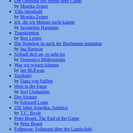
Die Ordnung der Sterne über Como
by
Monika Zeiner
Villa Sternbald
by
Monika Zeiner
Ich, die ich Männer nicht kannte
by
Jacqueline Harpman
Transkription
by
Ben Lerner
Die Wahrheit ist auch der Bachmann zumutbar
by
Ina Hartwig
Schnall dich an, es geht los
by
Domenico Müllensiefen
Was wir wissen können
by
Ian McEwan
Toxibaby
by
Dana von Suffrin
Herz in der Faust
by
Sorj Chalandon
Der Absturz
by
Edouard Louis
250 Jahre Amerika: América
by
T.C. Boyle
Peter Beard. The End of the Game
by
Peter Beard
Fullmoon: Vollmond über der Landschaft