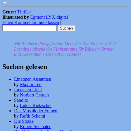
Genre:
Thriller
Illustrated by
Egmont LYX.digital
Einen Kommentar hinterlassen
|
Suchen
nach:
Mit Büchern das gefrorene Meer der Zeit löchern • 222
Lesetipps abseits des Mainstreams für Bücherwürmer
und Leseratten • Überall im Handel
Soeben gelesen
Einatmen Ausatmen
by
Maxim Leo
Im ersten Licht
by
Norbert Gstrein
Sanditz
by
Lukas Rietzschel
Das Mosaik der Frauen
by
Rafik Schami
Die Straße
by
Robert Seethaler