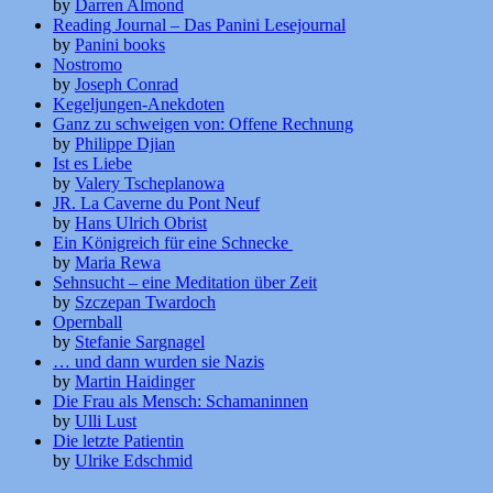
by
Darren Almond
Reading Journal – Das Panini Lesejournal
by
Panini books
Nostromo
by
Joseph Conrad
Kegeljungen-Anekdoten
Ganz zu schweigen von: Offene Rechnung
by
Philippe Djian
Ist es Liebe
by
Valery Tscheplanowa
JR. La Caverne du Pont Neuf
by
Hans Ulrich Obrist
Ein Königreich für eine Schnecke
by
Maria Rewa
Sehnsucht – eine Meditation über Zeit
by
Szczepan Twardoch
Opernball
by
Stefanie Sargnagel
… und dann wurden sie Nazis
by
Martin Haidinger
Die Frau als Mensch: Schamaninnen
by
Ulli Lust
Die letzte Patientin
by
Ulrike Edschmid