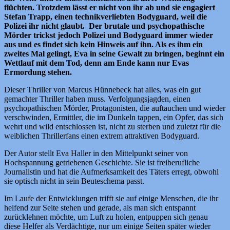
flüchten. Trotzdem lässt er nicht von ihr ab und sie engagiert
Stefan Trapp, einen technikverliebten Bodyguard, weil die
Polizei ihr nicht glaubt. Der brutale und psychopathische
Mörder trickst jedoch Polizei und Bodyguard immer wieder
aus und es findet sich kein Hinweis auf ihn. Als es ihm ein
zweites Mal gelingt, Eva in seine Gewalt zu bringen, beginnt ein
Wettlauf mit dem Tod, denn am Ende kann nur Evas
Ermordung stehen.
Dieser Thriller von Marcus Hünnebeck hat alles, was ein gut
gemachter Thriller haben muss. Verfolgungsjagden, einen
psychopathischen Mörder, Protagonisten, die auftauchen und wieder
verschwinden, Ermittler, die im Dunkeln tappen, ein Opfer, das sich
wehrt und wild entschlossen ist, nicht zu sterben und zuletzt für die
weiblichen Thrillerfans einen extrem attraktiven Bodyguard.
Der Autor stellt Eva Haller in den Mittelpunkt seiner von
Hochspannung getriebenen Geschichte. Sie ist freiberufliche
Journalistin und hat die Aufmerksamkeit des Täters erregt, obwohl
sie optisch nicht in sein Beuteschema passt.
Im Laufe der Entwicklungen trifft sie auf einige Menschen, die ihr
helfend zur Seite stehen und gerade, als man sich entspannt
zurücklehnen möchte, um Luft zu holen, entpuppen sich genau
diese Helfer als Verdächtige, nur um einige Seiten später wieder