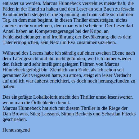
entlastet zu werden. Marcus Hünnebeck versteht es meisterhaft, die
Fäden in der Hand zu halten und den Leser an sein Buch zu fesseln.
Kontinuierlich steigert er die Spannung und man sollte sich für den
Tag, an dem man beginnt, in diesen Thriller einzusteigen, nichts
anderes mehr vornehmen, denn man wird scheitern. Der Leser darf
Anteil haben an Kompetenzgerangel bei der Kripo, an
Fehlentscheidungen und Irreführung der Bevölkerung, die es dem
Täter ermöglichen, sein Netz um Eva zusammenzuziehen.
Während des Lesens habe ich ständig auf einer zweiten Ebene nach
dem Täter gesucht und ihn nicht gefunden, weil ich immer wieder
den falsch und sehr intelligent gelegten Fährten von Marcus
Hünnebeck gefolgt bin. Ziemlich zum Ende, als ich schon seit
geraumer Zeit vergessen hatte, zu atmen, steigt ein leiser Verdacht
auf und ich war äußerst erleichtert, es doch noch herausgefunden zu
haben.
Das eingefügte Lokalkolorit macht den Thriller umso lesenswerter,
wenn man die Örtlichkeiten kennt.
Marcus Hünnebeck hat sich mit diesem Thriller in die Riege der
Dan Browns, Stieg Larssons, Simon Becketts und Sebastian Fitzeks
geschrieben.
Herausragend