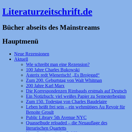
Literaturzeitschrift.de
Bücher abseits des Mainstreams
Hauptmenü
Zum
Neue Rezensionen
Inhalt
Aktuell
springen
Wie schreibt man eine Rezension?
100 Jahre Charles Bukowski
Asterix redt Wienerisch! „Es Brojeggd“
Zum 200. Geburtstag von Walt Whitman
200 Jahre Karl Marx
Die Korrespondenzen Rimbauds erstmals auf Deutsch
Ein Notizbuch: viel weißes Papier zu Semesterbeginn
Zum 150. Todestag von Charles Baudelaire
Leben heißt frei sein – ein wehmütiges Au Revoir für
Benoite Groult
Public Library 5th Avenue NYC
Quasselbude reloaded – die Neuauflage des
literarischen Quartetts