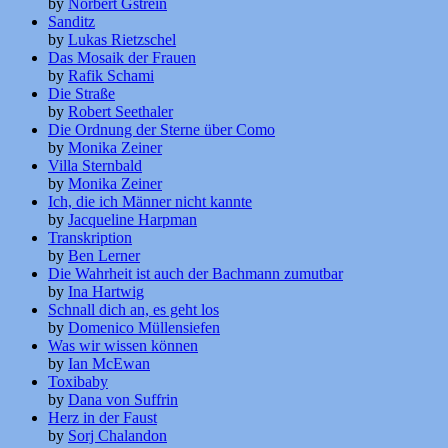
by
Norbert Gstrein
Sanditz
by
Lukas Rietzschel
Das Mosaik der Frauen
by
Rafik Schami
Die Straße
by
Robert Seethaler
Die Ordnung der Sterne über Como
by
Monika Zeiner
Villa Sternbald
by
Monika Zeiner
Ich, die ich Männer nicht kannte
by
Jacqueline Harpman
Transkription
by
Ben Lerner
Die Wahrheit ist auch der Bachmann zumutbar
by
Ina Hartwig
Schnall dich an, es geht los
by
Domenico Müllensiefen
Was wir wissen können
by
Ian McEwan
Toxibaby
by
Dana von Suffrin
Herz in der Faust
by
Sorj Chalandon