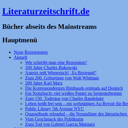
Literaturzeitschrift.de
Bücher abseits des Mainstreams
Hauptmenü
Zum
Neue Rezensionen
Inhalt
Aktuell
springen
Wie schreibt man eine Rezension?
100 Jahre Charles Bukowski
Asterix redt Wienerisch! „Es Brojeggd“
Zum 200. Geburtstag von Walt Whitman
200 Jahre Karl Marx
Die Korrespondenzen Rimbauds erstmals auf Deutsch
Ein Notizbuch: viel weißes Papier zu Semesterbeginn
Zum 150. Todestag von Charles Baudelaire
Leben heißt frei sein – ein wehmütiges Au Revoir für Be
Public Library 5th Avenue NYC
Quasselbude reloaded – die Neuauflage des literarischen 
Vom Geschmack des Publikums
Zum Tod von Gabriel Garcia Marquez