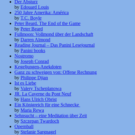
Der Absturz
by
Edouard Louis
250 Jahre Amerika: América
by
T.C. Boyle
Peter Beard. The End of the Game
by
Peter Beard
Fullmoon: Vollmond über der Landschaft
by
Darren Almond
Reading Journal – Das Panini Lesejournal
by
Panini books
Nostromo
by
Joseph Conrad
Kegeljungen-Anekdoten
Ganz zu schweigen von: Offene Rechnung
by
Philippe Djian
Ist es Liebe
by
Valery Tscheplanowa
JR. La Caverne du Pont Neuf
by
Hans Ulrich Obrist
Ein Königreich für eine Schnecke
by
Maria Rewa
Sehnsucht – eine Meditation über Zeit
by
Szczepan Twardoch
Opernball
by
Stefanie Sargnagel