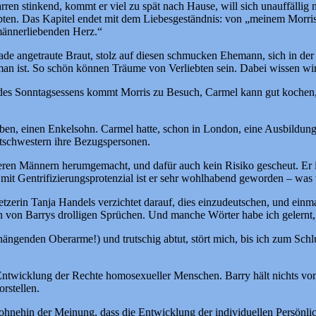
n stinkend, kommt er viel zu spät nach Hause, will sich unauffällig n
ten. Das Kapitel endet mit dem Liebesgeständnis: von „meinem Morris-l
männerliebenden Herz.“
de angetraute Braut, stolz auf diesen schmucken Ehemann, sich in der H
man ist. So schön können Träume von Verliebten sein. Dabei wissen wir 
des Sonntagsessens kommt Morris zu Besuch, Carmel kann gut kochen, 
ben, einen Enkelsohn. Carmel hatte, schon in London, eine Ausbildung a
Betschwestern ihre Bezugspersonen.
deren Männern herumgemacht, und dafür auch kein Risiko gescheut. Er is
mit Gentrifizierungsprotenzial ist er sehr wohlhabend geworden – was
setzerin Tanja Handels verzichtet darauf, dies einzudeutschen, und ein
gen von Barrys drolligen Sprüchen. Und manche Wörter habe ich gelernt
se hängenden Oberarme!) und trutschig abtut, stört mich, bis ich zum Sc
Entwicklung der Rechte homosexueller Menschen. Barry hält nichts 
orstellen.
ohnehin der Meinung, dass die Entwicklung der individuellen Persönlichk