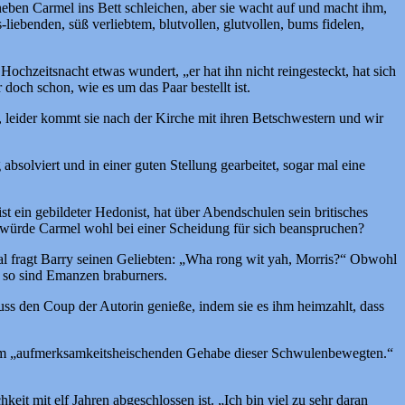
eben Carmel ins Bett schleichen, aber sie wacht auf und macht ihm,
iebenden, süß verliebtem, blutvollen, glutvollen, bums fidelen,
ochzeitsnacht etwas wundert, „er hat ihn nicht reingesteckt, hat sich
doch schon, wie es um das Paar bestellt ist.
leider kommt sie nach der Kirche mit ihren Betschwestern und wir
bsolviert und in einer guten Stellung gearbeitet, sogar mal eine
t ein gebildeter Hedonist, hat über Abendschulen sein britisches
 würde Carmel wohl bei einer Scheidung für sich beanspruchen?
mal fragt Barry seinen Geliebten: „Wha rong wit yah, Morris?“ Obwohl
, so sind Emanzen braburners.
hluss den Coup der Autorin genieße, indem sie es ihm heimzahlt, dass
vom „aufmerksamkeitsheischenden Gehabe dieser Schwulenbewegten.“
eit mit elf Jahren abgeschlossen ist. „Ich bin viel zu sehr daran