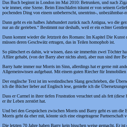
Das Buch beginnt in London im Mai 2010: Betrunken, und nach Zigarre
wie immer, eine Szene. Beim Einschlafen träumt er von seinem Gelieb
pochenden Ding von einem unbeherrscht, unentrinn-, unbezähmbar-
Dann geht es ein halbes Jahrhundert zurück nach Antigua, wo die gera
nur an dir gerieben.“ Bestimmt nur deshalb, weil er ein echter Gentle
Dann kommt wieder die Jetztzeit des Romans: Im Kapitel Die Kunst 
müssen deren Geschwätz ertragen, das in Teilen homophob ist.
So plätschert es dahin, wir wissen, dass sie immerhin zwei Töchter ha
Affäre gehabt, (von der Barry aber nichts ahnt), aber nun sind ihre 
Barry hatte immer nur Morris im Sinn, allerdings hat er gerne mit an
Allgemeinwissen aufgebaut. Mit einem guten Riecher für Immobilien 
Der englische Text ist im westindischen Slang geschrieben, die Über
ich die Bücher lieber auf Englisch lese, genieße ich die Übersetzun
Dass er Carmel in ihrer tiefen Frustration verachtet und als fett (die
er ihr Leben zerstört hat.
Und bei den Gesprächen zwischen Morris und Barry geht es um die 
Morris geht da eher mit, könnte sich eine eingetragene Partnerschaft v
Die letzten 70 Jahre haben Barry kein bisschen weise gemacht. Er ist 