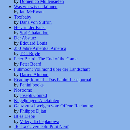
by
Domenico Müllensiefen
Was wir wissen können
by
Ian McEwan
Toxibaby
by
Dana von Suffrin
Herz in der Faust
by
Sorj Chalandon
Der Absturz
by
Edouard Louis
250 Jahre Amerika: América
by
T.C. Boyle
Peter Beard. The End of the Game
by
Peter Beard
Fullmoon: Vollmond über der Landschaft
by
Darren Almond
Reading Journal – Das Panini Lesejournal
by
Panini books
Nostromo
by
Joseph Conrad
Kegeljungen-Anekdoten
Ganz zu schweigen von: Offene Rechnung
by
Philippe Djian
Ist es Liebe
by
Valery Tscheplanowa
JR. La Caverne du Pont Neuf