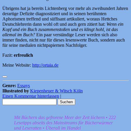
Übrigens hat ja bereits Lichtenberg vor mehr als zweihundert Jahren
derartige Defizite diagnostiziert und in seinen berühmten
Aphorismen treffend und süffisant artikuliert, woraus Hettches
Deutschlehrerin dann wohl oft und auch gern zitiert hat:
Wenn ein
Kopf und ein Buch zusammenstoßen und es klingt hohl, ist das
allemal im Buch?
Ein paar verständige Leser werden sich also
immer finden, nicht nur für dieses lesenswerte Buch, sondern auch
für seine medialen nichtpapiernen Nachfolger.
Fazit:
erfreulich
Meine Website:
http://ortaia.de
Genre:
Essays
Illustrated by
Kiepenheuer & Witsch Köln
Einen Kommentar hinterlassen
|
Suchen
nach:
Mit Büchern das gefrorene Meer der Zeit löchern • 222
Lesetipps abseits des Mainstreams für Bücherwürmer
und Leseratten • Überall im Handel