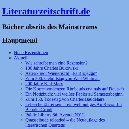
Literaturzeitschrift.de
Bücher abseits des Mainstreams
Hauptmenü
Zum
Neue Rezensionen
Inhalt
Aktuell
springen
Wie schreibt man eine Rezension?
100 Jahre Charles Bukowski
Asterix redt Wienerisch! „Es Brojeggd“
Zum 200. Geburtstag von Walt Whitman
200 Jahre Karl Marx
Die Korrespondenzen Rimbauds erstmals auf Deutsch
Ein Notizbuch: viel weißes Papier zu Semesterbeginn
Zum 150. Todestag von Charles Baudelaire
Leben heißt frei sein – ein wehmütiges Au Revoir für
Benoite Groult
Public Library 5th Avenue NYC
Quasselbude reloaded – die Neuauflage des
literarischen Quartetts