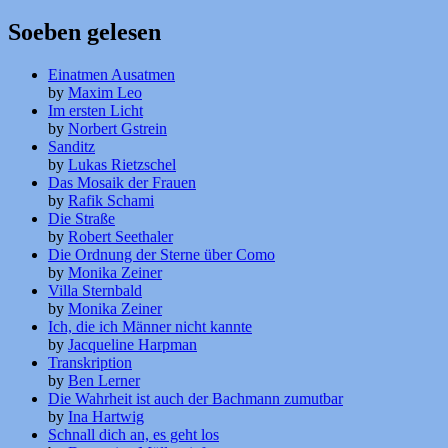
Soeben gelesen
Einatmen Ausatmen
by
Maxim Leo
Im ersten Licht
by
Norbert Gstrein
Sanditz
by
Lukas Rietzschel
Das Mosaik der Frauen
by
Rafik Schami
Die Straße
by
Robert Seethaler
Die Ordnung der Sterne über Como
by
Monika Zeiner
Villa Sternbald
by
Monika Zeiner
Ich, die ich Männer nicht kannte
by
Jacqueline Harpman
Transkription
by
Ben Lerner
Die Wahrheit ist auch der Bachmann zumutbar
by
Ina Hartwig
Schnall dich an, es geht los