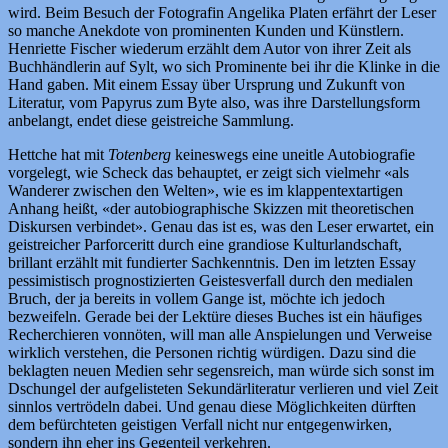
wird. Beim Besuch der Fotografin Angelika Platen erfährt der Leser
so manche Anekdote von prominenten Kunden und Künstlern.
Henriette Fischer wiederum erzählt dem Autor von ihrer Zeit als
Buchhändlerin auf Sylt, wo sich Prominente bei ihr die Klinke in die
Hand gaben. Mit einem Essay über Ursprung und Zukunft von
Literatur, vom Papyrus zum Byte also, was ihre Darstellungsform
anbelangt, endet diese geistreiche Sammlung.
Hettche hat mit
Totenberg
keineswegs eine uneitle Autobiografie
vorgelegt, wie Scheck das behauptet, er zeigt sich vielmehr «als
Wanderer zwischen den Welten», wie es im klappentextartigen
Anhang heißt, «der autobiographische Skizzen mit theoretischen
Diskursen verbindet». Genau das ist es, was den Leser erwartet, ein
geistreicher Parforceritt durch eine grandiose Kulturlandschaft,
brillant erzählt mit fundierter Sachkenntnis. Den im letzten Essay
pessimistisch prognostizierten Geistesverfall durch den medialen
Bruch, der ja bereits in vollem Gange ist, möchte ich jedoch
bezweifeln. Gerade bei der Lektüre dieses Buches ist ein häufiges
Recherchieren vonnöten, will man alle Anspielungen und Verweise
wirklich verstehen, die Personen richtig würdigen. Dazu sind die
beklagten neuen Medien sehr segensreich, man würde sich sonst im
Dschungel der aufgelisteten Sekundärliteratur verlieren und viel Zeit
sinnlos vertrödeln dabei. Und genau diese Möglichkeiten dürften
dem befürchteten geistigen Verfall nicht nur entgegenwirken,
sondern ihn eher ins Gegenteil verkehren.