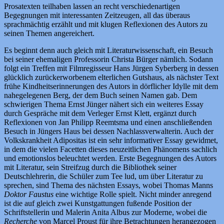
Prosatexten teilhaben lassen an recht verschiedenartigen
Begegnungen mit interessanten Zeitzeugen, all das überaus
sprachmächtig erzählt und mit klugen Reflexionen des Autors zu
seinen Themen angereichert.
Es beginnt denn auch gleich mit Literaturwissenschaft, ein Besuch
bei seiner ehemaligen Professorin Christa Bürger nämlich. Sodann
folgt ein Treffen mit Filmregisseur Hans Jürgen Syberberg in dessen
glücklich zurückerworbenem elterlichen Gutshaus, als nächster Text
frühe Kindheitserinnerungen des Autors in dörflicher Idylle mit dem
nahegelegenen Berg, der dem Buch seinen Namen gab. Dem
schwierigen Thema Ernst Jünger nähert sich ein weiteres Essay
durch Gespräche mit dem Verleger Ernst Klett, ergänzt durch
Reflexionen von Jan Philipp Reemtsma und einen anschließenden
Besuch in Jüngers Haus bei dessen Nachlassverwalterin. Auch der
Volkskrankheit Adipositas ist ein sehr informativer Essay gewidmet,
in dem die vielen Facetten dieses neuzeitlichen Phänomens sachlich
und emotionslos beleuchtet werden. Erste Begegnungen des Autors
mit Literatur, sein Streifzug durch die Bibliothek seiner
Deutschlehrerin, die Schüler zum Tee lud, um über Literatur zu
sprechen, sind Thema des nächsten Essays, wobei Thomas Manns
Doktor Faustus
eine wichtige Rolle spielt. Nicht minder anregend
ist die auf gleich zwei Kunstgattungen fußende Position der
Schriftstellerin und Malerin Anita Albus zur Moderne, wobei die
Recherche
von Marcel Proust für ihre Betrachtungen herangezogen