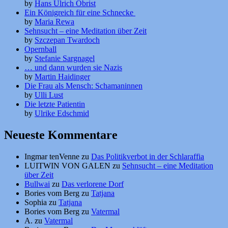
by
Hans Ulrich Obrist
Ein Königreich für eine Schnecke
by
Maria Rewa
Sehnsucht – eine Meditation über Zeit
by
Szczepan Twardoch
Opernball
by
Stefanie Sargnagel
… und dann wurden sie Nazis
by
Martin Haidinger
Die Frau als Mensch: Schamaninnen
by
Ulli Lust
Die letzte Patientin
by
Ulrike Edschmid
Neueste Kommentare
Ingmar tenVenne
zu
Das Politikverbot in der Schlaraffia
LUITWIN VON GALEN
zu
Sehnsucht – eine Meditation
über Zeit
Bullwai
zu
Das verlorene Dorf
Bories vom Berg
zu
Tatjana
Sophia
zu
Tatjana
Bories vom Berg
zu
Vatermal
A.
zu
Vatermal