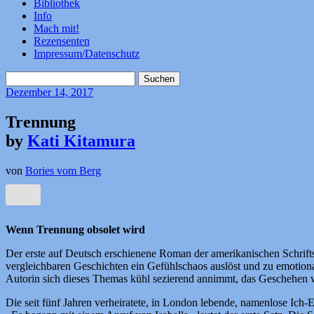
Bibliothek
Info
Mach mit!
Rezensenten
Impressum/Datenschutz
Suchen
nach:
Dezember
14, 2017
Trennung
by
Kati Kitamura
von
Bories vom Berg
Wenn Trennung obsolet wird
Der erste auf Deutsch erschienene Roman der amerikanischen Schrifts
vergleichbaren Geschichten ein Gefühlschaos auslöst und zu emotiona
Autorin sich dieses Themas kühl sezierend annimmt, das Geschehen viel
Die seit fünf Jahren verheiratete, in London lebende, namenlose Ich-E