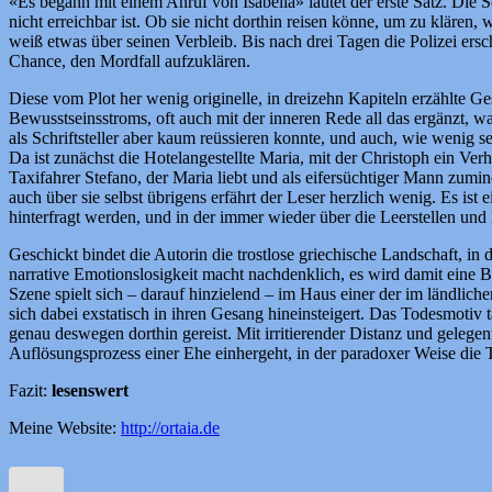
«Es begann mit einem Anruf von Isabella» lautet der erste Satz. Die 
nicht erreichbar ist. Ob sie nicht dorthin reisen könne, um zu klären
weiß etwas über seinen Verbleib. Bis nach drei Tagen die Polizei ers
Chance, den Mordfall aufzuklären.
Diese vom Plot her wenig originelle, in dreizehn Kapiteln erzählte 
Bewusstseinsstroms, oft auch mit der inneren Rede all das ergänzt, wa
als Schriftsteller aber kaum reüssieren konnte, und auch, wie wenig 
Da ist zunächst die Hotelangestellte Maria, mit der Christoph ein Ver
Taxifahrer Stefano, der Maria liebt und als eifersüchtiger Mann zumi
auch über sie selbst übrigens erfährt der Leser herzlich wenig. Es ist 
hinterfragt werden, und in der immer wieder über die Leerstellen und
Geschickt bindet die Autorin die trostlose griechische Landschaft, in 
narrative Emotionslosigkeit macht nachdenklich, es wird damit eine B
Szene spielt sich – darauf hinzielend – im Haus einer der im ländl
sich dabei exstatisch in ihren Gesang hineinsteigert. Das Todesmotiv
genau deswegen dorthin gereist. Mit irritierender Distanz und geleg
Auflösungsprozess einer Ehe einhergeht, in der paradoxer Weise die T
Fazit:
lesenswert
Meine Website:
http://ortaia.de