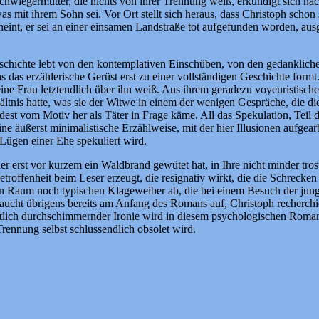
Schwiegermutter, die nichts von ihrer Trennung weiß, erkundigt sich nac
, was mit ihrem Sohn sei. Vor Ort stellt sich heraus, dass Christoph sch
cheint, er sei an einer einsamen Landstraße tot aufgefunden worden, a
Geschichte lebt von den kontemplativen Einschüben, von den gedanklic
s das erzählerische Gerüst erst zu einer vollständigen Geschichte formt
seine Frau letztendlich über ihn weiß. Aus ihrem geradezu voyeuristisch
hältnis hatte, was sie der Witwe in einem der wenigen Gespräche, die d
ndest vom Motiv her als Täter in Frage käme. All das Spekulation, Teil
eine äußerst minimalistische Erzählweise, mit der hier Illusionen aufgear
 Lügen einer Ehe spekuliert wird.
der erst vor kurzem ein Waldbrand gewütet hat, in Ihre nicht minder trost
etroffenheit beim Leser erzeugt, die resignativ wirkt, die die Schreck
ichen Raum noch typischen Klageweiber ab, die bei einem Besuch der j
 taucht übrigens bereits am Anfang des Romans auf, Christoph recherchi
entlich durchschimmernder Ironie wird in diesem psychologischen Roman
rennung selbst schlussendlich obsolet wird.