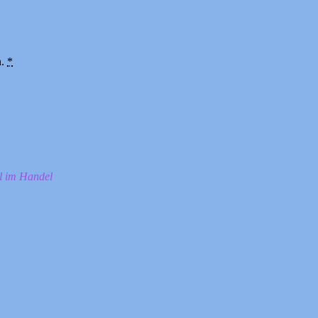
n.
*
ll im Handel