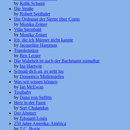
by
Rafik Schami
Die Straße
by
Robert Seethaler
Die Ordnung der Sterne über Como
by
Monika Zeiner
Villa Sternbald
by
Monika Zeiner
Ich, die ich Männer nicht kannte
by
Jacqueline Harpman
Transkription
by
Ben Lerner
Die Wahrheit ist auch der Bachmann zumutbar
by
Ina Hartwig
Schnall dich an, es geht los
by
Domenico Müllensiefen
Was wir wissen können
by
Ian McEwan
Toxibaby
by
Dana von Suffrin
Herz in der Faust
by
Sorj Chalandon
Der Absturz
by
Edouard Louis
250 Jahre Amerika: América
by
T.C. Boyle