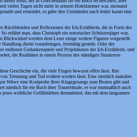
h ihrem Sohn, der in Griechenland für ein Buch recherchiert, aber
on seit vielen Tagen nicht mehr in seinem Hotelzimmer war, niemand
usgeraubt und ermordet, es gäbe den Umständen nach leider kaum eine
hen Rückblenden und Reflexionen der Ich-Erzählerin, die in Form des
. So erfährt man, dass Christoph ein notorischer Schürzenjäger war,
en Blickwinkel werden dem Leser einige weitere Figuren vorgestellt.
ie Handlung direkt voranbringen, freimütig gesteht. Oder der
 der endlosen Gedankenspiele und Projektionen der Ich-Erzählerin, und
beitet, die Realitäten in einem Prozess des ständigen Sinnierens
lose Geschichte ein, die viele Fragen bewusst offen lässt. Ihre
en von Trennung und Tod evident werden lässt. Eine ziemlich makabre
ungen Witwe eine Kostprobe ihres Klagegesangs zum Besten gibt und
ert nämlich für ein Buch über Trauerrituale, er war mutmaßlich auch
 jenes weibliche Gefühlsleben thematisiert, das mit dem langsamen