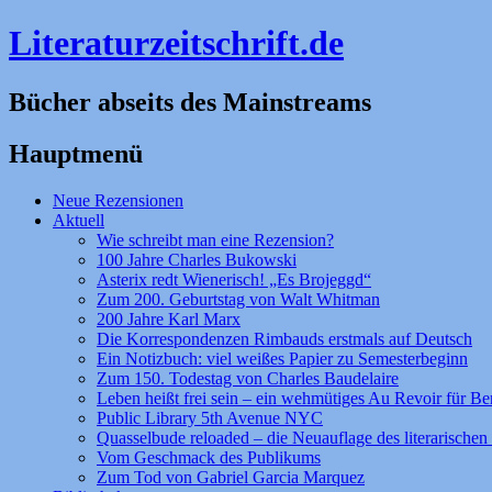
Literaturzeitschrift.de
Bücher abseits des Mainstreams
Hauptmenü
Zum
Neue Rezensionen
Inhalt
Aktuell
springen
Wie schreibt man eine Rezension?
100 Jahre Charles Bukowski
Asterix redt Wienerisch! „Es Brojeggd“
Zum 200. Geburtstag von Walt Whitman
200 Jahre Karl Marx
Die Korrespondenzen Rimbauds erstmals auf Deutsch
Ein Notizbuch: viel weißes Papier zu Semesterbeginn
Zum 150. Todestag von Charles Baudelaire
Leben heißt frei sein – ein wehmütiges Au Revoir für Be
Public Library 5th Avenue NYC
Quasselbude reloaded – die Neuauflage des literarischen 
Vom Geschmack des Publikums
Zum Tod von Gabriel Garcia Marquez