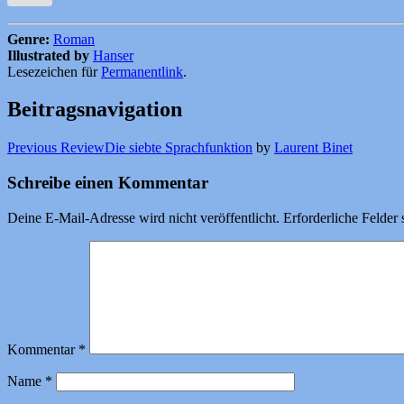
Genre:
Roman
Illustrated by
Hanser
Lesezeichen für
Permanentlink
.
Beitragsnavigation
Previous Review
Die siebte Sprachfunktion
by
Laurent Binet
Schreibe einen Kommentar
Deine E-Mail-Adresse wird nicht veröffentlicht.
Erforderliche Felder 
Kommentar
*
Name
*