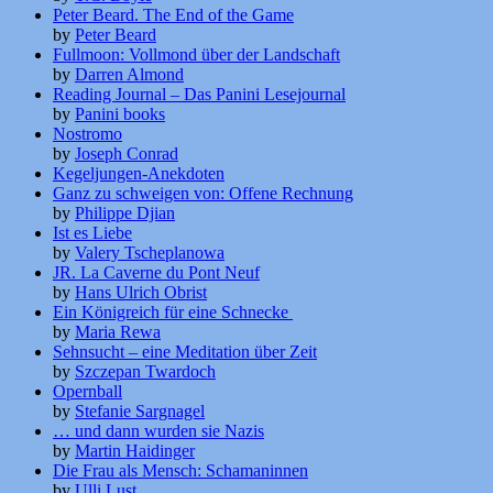
Peter Beard. The End of the Game
by
Peter Beard
Fullmoon: Vollmond über der Landschaft
by
Darren Almond
Reading Journal – Das Panini Lesejournal
by
Panini books
Nostromo
by
Joseph Conrad
Kegeljungen-Anekdoten
Ganz zu schweigen von: Offene Rechnung
by
Philippe Djian
Ist es Liebe
by
Valery Tscheplanowa
JR. La Caverne du Pont Neuf
by
Hans Ulrich Obrist
Ein Königreich für eine Schnecke
by
Maria Rewa
Sehnsucht – eine Meditation über Zeit
by
Szczepan Twardoch
Opernball
by
Stefanie Sargnagel
… und dann wurden sie Nazis
by
Martin Haidinger
Die Frau als Mensch: Schamaninnen
by
Ulli Lust