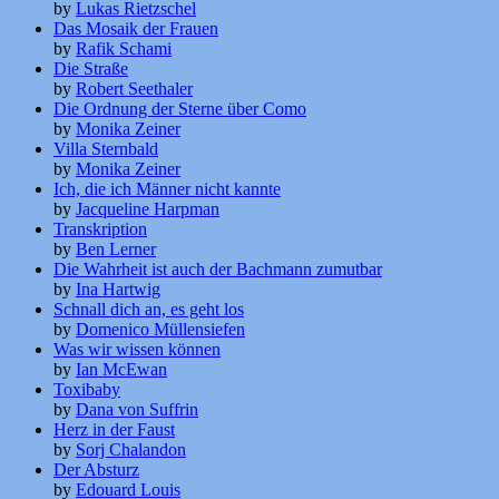
by
Lukas Rietzschel
Das Mosaik der Frauen
by
Rafik Schami
Die Straße
by
Robert Seethaler
Die Ordnung der Sterne über Como
by
Monika Zeiner
Villa Sternbald
by
Monika Zeiner
Ich, die ich Männer nicht kannte
by
Jacqueline Harpman
Transkription
by
Ben Lerner
Die Wahrheit ist auch der Bachmann zumutbar
by
Ina Hartwig
Schnall dich an, es geht los
by
Domenico Müllensiefen
Was wir wissen können
by
Ian McEwan
Toxibaby
by
Dana von Suffrin
Herz in der Faust
by
Sorj Chalandon
Der Absturz
by
Edouard Louis