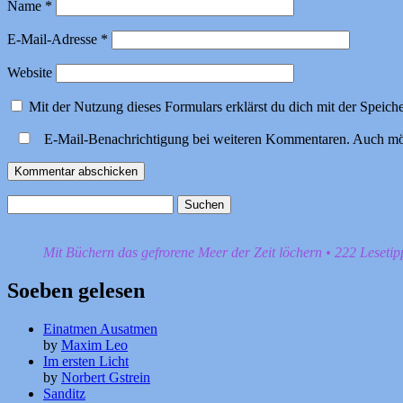
Name
*
E-Mail-Adresse
*
Website
Mit der Nutzung dieses Formulars erklärst du dich mit der Speic
E-Mail-Benachrichtigung bei weiteren Kommentaren. Auch mö
Suchen
nach:
Mit Büchern das gefrorene Meer der Zeit löchern • 222 Leseti
Soeben gelesen
Einatmen Ausatmen
by
Maxim Leo
Im ersten Licht
by
Norbert Gstrein
Sanditz