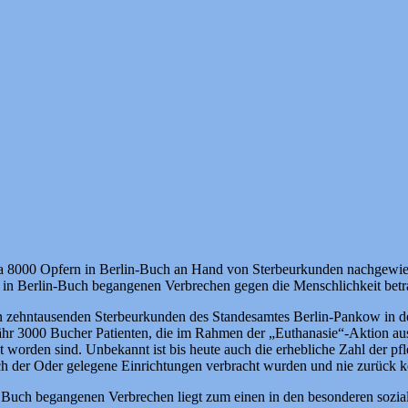
a 8000 Opfern in Berlin-Buch an Hand von Sterbeurkunden nachgewiese
n Berlin-Buch begangenen Verbrechen gegen die Menschlichkeit betra
ehntausenden Sterbeurkunden des Standesamtes Berlin-Pankow in den 
r 3000 Bucher Patienten, die im Rahmen der „Euthanasie“-Aktion aus 
orden sind. Unbekannt ist bis heute auch die erhebliche Zahl der pfl
ich der Oder gelegene Einrichtungen verbracht wurden und nie zurück k
 Buch begangenen Verbrechen liegt zum einen in den besonderen sozial