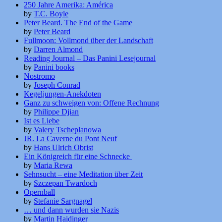
250 Jahre Amerika: América
by
T.C. Boyle
Peter Beard. The End of the Game
by
Peter Beard
Fullmoon: Vollmond über der Landschaft
by
Darren Almond
Reading Journal – Das Panini Lesejournal
by
Panini books
Nostromo
by
Joseph Conrad
Kegeljungen-Anekdoten
Ganz zu schweigen von: Offene Rechnung
by
Philippe Djian
Ist es Liebe
by
Valery Tscheplanowa
JR. La Caverne du Pont Neuf
by
Hans Ulrich Obrist
Ein Königreich für eine Schnecke
by
Maria Rewa
Sehnsucht – eine Meditation über Zeit
by
Szczepan Twardoch
Opernball
by
Stefanie Sargnagel
… und dann wurden sie Nazis
by
Martin Haidinger