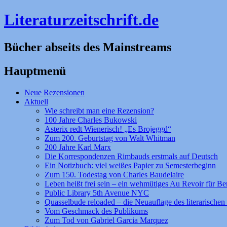
Literaturzeitschrift.de
Bücher abseits des Mainstreams
Hauptmenü
Zum
Neue Rezensionen
Inhalt
Aktuell
springen
Wie schreibt man eine Rezension?
100 Jahre Charles Bukowski
Asterix redt Wienerisch! „Es Brojeggd“
Zum 200. Geburtstag von Walt Whitman
200 Jahre Karl Marx
Die Korrespondenzen Rimbauds erstmals auf Deutsch
Ein Notizbuch: viel weißes Papier zu Semesterbeginn
Zum 150. Todestag von Charles Baudelaire
Leben heißt frei sein – ein wehmütiges Au Revoir für Be
Public Library 5th Avenue NYC
Quasselbude reloaded – die Neuauflage des literarischen 
Vom Geschmack des Publikums
Zum Tod von Gabriel Garcia Marquez