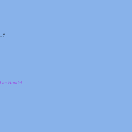
n.
*
ll im Handel