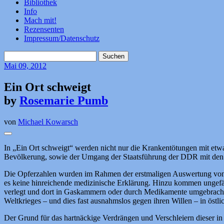
Bibliothek
Info
Mach mit!
Rezensenten
Impressum/Datenschutz
Suchen
nach:
Mai
09, 2012
Ein Ort schweigt
by
Rosemarie Pumb
von
Michael Kowarsch
In „Ein Ort schweigt“ werden nicht nur die Krankentötungen mit etw
Bevölkerung, sowie der Umgang der Staatsführung der DDR mit den i
Die Opferzahlen wurden im Rahmen der erstmaligen Auswertung von z
es keine hinreichende medizinische Erklärung. Hinzu kommen ungefäh
verlegt und dort in Gaskammern oder durch Medikamente umgebracht w
Weltkrieges – und dies fast ausnahmslos gegen ihren Willen – in östl
Der Grund für das hartnäckige Verdrängen und Verschleiern dieser in