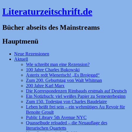
Literaturzeitschrift.de
Bücher abseits des Mainstreams
Hauptmenü
Zum
Neue Rezensionen
Inhalt
Aktuell
springen
Wie schreibt man eine Rezension?
100 Jahre Charles Bukowski
Asterix redt Wienerisch! „Es Brojeggd“
Zum 200. Geburtstag von Walt Whitman
200 Jahre Karl Marx
Die Korrespondenzen Rimbauds erstmals auf Deutsch
Ein Notizbuch: viel weißes Papier zu Semesterbeginn
Zum 150. Todestag von Charles Baudelaire
Leben heißt frei sein – ein wehmütiges Au Revoir für
Benoite Groult
Public Library 5th Avenue NYC
Quasselbude reloaded – die Neuauflage des
literarischen Quartetts