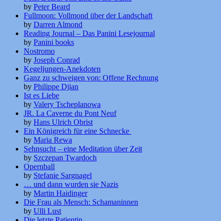
by
Peter Beard
Fullmoon: Vollmond über der Landschaft
by
Darren Almond
Reading Journal – Das Panini Lesejournal
by
Panini books
Nostromo
by
Joseph Conrad
Kegeljungen-Anekdoten
Ganz zu schweigen von: Offene Rechnung
by
Philippe Djian
Ist es Liebe
by
Valery Tscheplanowa
JR. La Caverne du Pont Neuf
by
Hans Ulrich Obrist
Ein Königreich für eine Schnecke
by
Maria Rewa
Sehnsucht – eine Meditation über Zeit
by
Szczepan Twardoch
Opernball
by
Stefanie Sargnagel
… und dann wurden sie Nazis
by
Martin Haidinger
Die Frau als Mensch: Schamaninnen
by
Ulli Lust
Die letzte Patientin