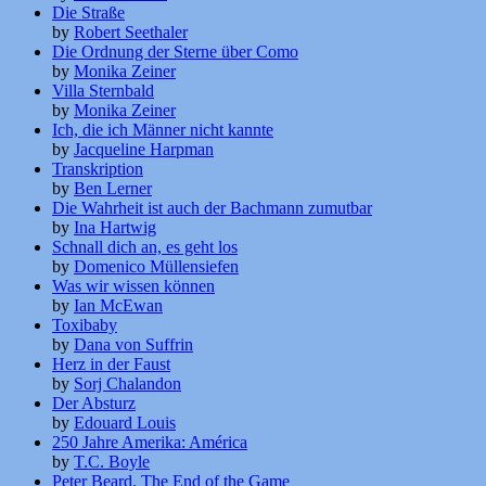
Die Straße
by
Robert Seethaler
Die Ordnung der Sterne über Como
by
Monika Zeiner
Villa Sternbald
by
Monika Zeiner
Ich, die ich Männer nicht kannte
by
Jacqueline Harpman
Transkription
by
Ben Lerner
Die Wahrheit ist auch der Bachmann zumutbar
by
Ina Hartwig
Schnall dich an, es geht los
by
Domenico Müllensiefen
Was wir wissen können
by
Ian McEwan
Toxibaby
by
Dana von Suffrin
Herz in der Faust
by
Sorj Chalandon
Der Absturz
by
Edouard Louis
250 Jahre Amerika: América
by
T.C. Boyle
Peter Beard. The End of the Game