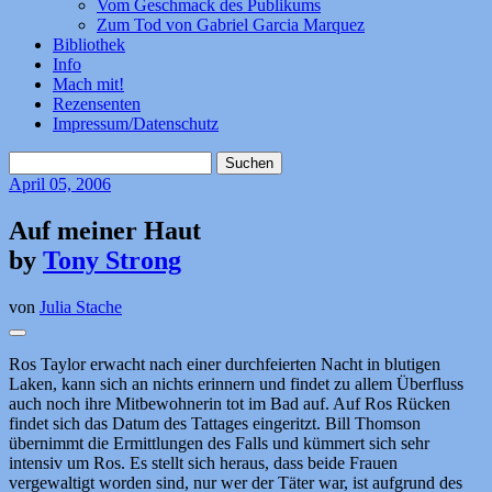
Vom Geschmack des Publikums
Zum Tod von Gabriel Garcia Marquez
Bibliothek
Info
Mach mit!
Rezensenten
Impressum/Datenschutz
Suchen
nach:
April
05, 2006
Auf meiner Haut
by
Tony Strong
von
Julia Stache
Ros Taylor erwacht nach einer durchfeierten Nacht in blutigen
Laken, kann sich an nichts erinnern und findet zu allem Überfluss
auch noch ihre Mitbewohnerin tot im Bad auf. Auf Ros Rücken
findet sich das Datum des Tattages eingeritzt. Bill Thomson
übernimmt die Ermittlungen des Falls und kümmert sich sehr
intensiv um Ros. Es stellt sich heraus, dass beide Frauen
vergewaltigt worden sind, nur wer der Täter war, ist aufgrund des