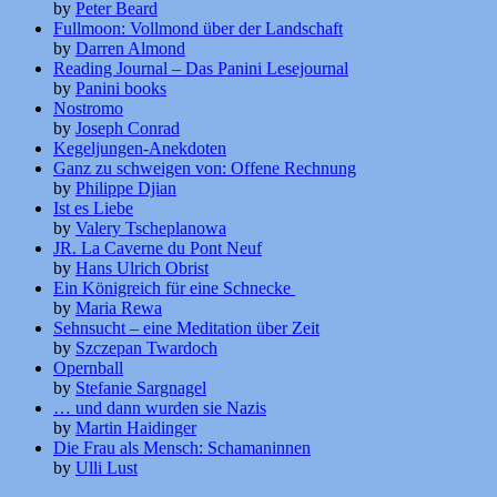
by
Peter Beard
Fullmoon: Vollmond über der Landschaft
by
Darren Almond
Reading Journal – Das Panini Lesejournal
by
Panini books
Nostromo
by
Joseph Conrad
Kegeljungen-Anekdoten
Ganz zu schweigen von: Offene Rechnung
by
Philippe Djian
Ist es Liebe
by
Valery Tscheplanowa
JR. La Caverne du Pont Neuf
by
Hans Ulrich Obrist
Ein Königreich für eine Schnecke
by
Maria Rewa
Sehnsucht – eine Meditation über Zeit
by
Szczepan Twardoch
Opernball
by
Stefanie Sargnagel
… und dann wurden sie Nazis
by
Martin Haidinger
Die Frau als Mensch: Schamaninnen
by
Ulli Lust