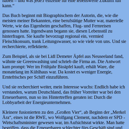
haben – und was jede:r einzelne für eine lebenswerte Zukunft tun
kann.“
Das Buch beginnt mit Biographischem der Autorin, die, wie die
meisten meiner Bekannten, eine berufstätige Mutter war, materielle
Werte, wie das Eigenheim geschaffen, Flug- und Fernreisen
genossen hatte. Irgendwann begann sie, diesen Lebensstil zu
hinterfragen. Sie kaufte bevorzugt regional ein, vermied
Fleischkonsum, trank Leitungswasser, so wie viele von uns. Und sie
recherchierte, reflektierte.
Zum Beispiel, als sie bei Lidl Demeter Äpfel aus Neuseeland fand,
wähnte sie Greenwashing und schrieb die Firma an. Die Antwort
kam prompt: Wer im Frühjahr Bioäpfel kauft, erhält Ware, die
monatelang im Kühlhaus war. Da kostet es weniger Energie,
Erntefrisches per Schiff einzuführen.
Und sie recherchiert weiter, mein Interesse wuchs: Endlich habe ich
verstanden, warum Deutschland, das früher Vorreiter war bei den
Erneuerbaren, nun so ins Hintertreffen geraten ist: Durch die
Lobbyarbeit der Energieunternehmen.
Kleinere fusionierten zu den „Großen Vier“, ab Beginn der „Merkel
Ära“, eines ist die RWE, wo Wolfgang Clement, nachdem er SPD -
Wirtschaftsminister gewesen war, im Aufsichtsrat wirkte. Man hatte
begriffen, dass die Erneuerbaren schlechter fürs Geschäft sind und