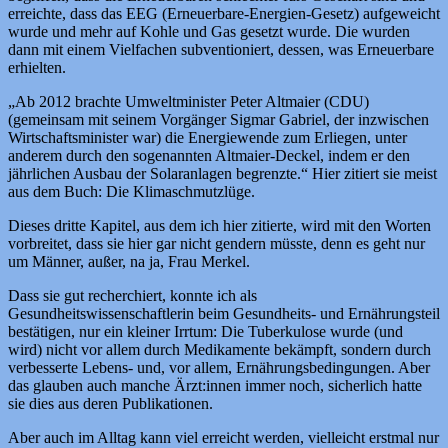
erreichte, dass das EEG (Erneuerbare-Energien-Gesetz) aufgeweicht
wurde und mehr auf Kohle und Gas gesetzt wurde. Die wurden
dann mit einem Vielfachen subventioniert, dessen, was Erneuerbare
erhielten.
„Ab 2012 brachte Umweltminister Peter Altmaier (CDU)
(gemeinsam mit seinem Vorgänger Sigmar Gabriel, der inzwischen
Wirtschaftsminister war) die Energiewende zum Erliegen, unter
anderem durch den sogenannten Altmaier-Deckel, indem er den
jährlichen Ausbau der Solaranlagen begrenzte.“ Hier zitiert sie meist
aus dem Buch: Die Klimaschmutzlüge.
Dieses dritte Kapitel, aus dem ich hier zitierte, wird mit den Worten
vorbreitet, dass sie hier gar nicht gendern müsste, denn es geht nur
um Männer, außer, na ja, Frau Merkel.
Dass sie gut recherchiert, konnte ich als
Gesundheitswissenschaftlerin beim Gesundheits- und Ernährungsteil
bestätigen, nur ein kleiner Irrtum: Die Tuberkulose wurde (und
wird) nicht vor allem durch Medikamente bekämpft, sondern durch
verbesserte Lebens- und, vor allem, Ernährungsbedingungen. Aber
das glauben auch manche Ärzt:innen immer noch, sicherlich hatte
sie dies aus deren Publikationen.
Aber auch im Alltag kann viel erreicht werden, vielleicht erstmal nur