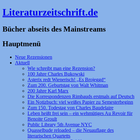
Literaturzeitschrift.de
Bücher abseits des Mainstreams
Hauptmenü
Zum
Neue Rezensionen
Inhalt
Aktuell
springen
Wie schreibt man eine Rezension?
100 Jahre Charles Bukowski
Asterix redt Wienerisch! „Es Brojeggd“
Zum 200. Geburtstag von Walt Whitman
200 Jahre Karl Marx
Die Korrespondenzen Rimbauds erstmals auf Deutsch
Ein Notizbuch: viel weißes Papier zu Semesterbeginn
Zum 150. Todestag von Charles Baudelaire
Leben heißt frei sein – ein wehmütiges Au Revoir für
Benoite Groult
Public Library 5th Avenue NYC
Quasselbude reloaded – die Neuauflage des
literarischen Quartetts