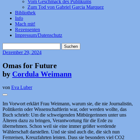
Vom Geschmack des Publikums
Zum Tod von Gabriel Garcia Marquez
Bibliothek
Info
Mach mit!
Rezensenten
Impressum/Datenschutz
Suchen
nach:
Dezember
29, 2024
Omas for Future
by
Cordula Weimann
von
Eva Luber
Im Vorwort erklärt Frau Weimann, warum sie, die nie Journalistin,
Politikerin oder Wissenschaftlerin war, oder werden wollte, das
Buch schrieb: Um die schweigenden Mitbürgerinnen unter uns
Älteren dazu zu bringen, Verantwortung für die Erde zu
übernehmen. Schon weil sie eine immer größer werdende
Wählerschaft darstellen. Und sie sind auch die, die sich nun
Fernreisen, Kreuzfahrten leisten. Dass sie besonders viel CO2