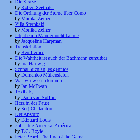
Die Straße
by
Robert Seethaler
Die Ordnung der Sterne über Como
by
Monika Zeiner
Villa Sternbald
by
Monika Zeiner
Ich, die ich Männer nicht kannte
by
Jacqueline Harpman
Transkription
by
Ben Lerner
Die Wahrheit ist auch der Bachmann zumutbar
by
Ina Hartwig
Schnall dich an, es geht los
by
Domenico Müllensiefen
Was wir wissen können
by
Ian McEwan
Toxibaby
by
Dana von Suffrin
Herz in der Faust
by
Sorj Chalandon
Der Absturz
by
Edouard Louis
250 Jahre Amerika: América
by
T.C. Boyle
Peter Beard. The End of the Game