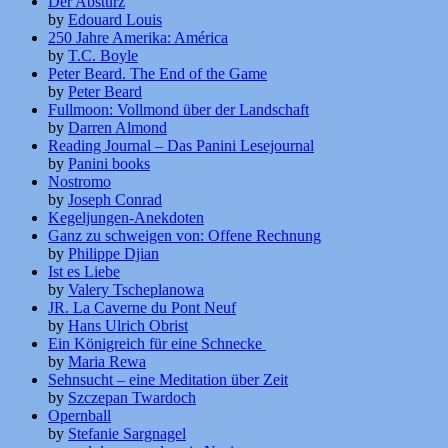
Der Absturz
by
Edouard Louis
250 Jahre Amerika: América
by
T.C. Boyle
Peter Beard. The End of the Game
by
Peter Beard
Fullmoon: Vollmond über der Landschaft
by
Darren Almond
Reading Journal – Das Panini Lesejournal
by
Panini books
Nostromo
by
Joseph Conrad
Kegeljungen-Anekdoten
Ganz zu schweigen von: Offene Rechnung
by
Philippe Djian
Ist es Liebe
by
Valery Tscheplanowa
JR. La Caverne du Pont Neuf
by
Hans Ulrich Obrist
Ein Königreich für eine Schnecke
by
Maria Rewa
Sehnsucht – eine Meditation über Zeit
by
Szczepan Twardoch
Opernball
by
Stefanie Sargnagel