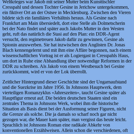
Weltkrieges war Jakob mit seiner Mutter beim Kunsttischler
Cresspahl und dessen Tochter Gesine in Jerichow untergekommen,
ein fiktiver Ort an der Ostsee in Mecklenburg. Zwischen den Vieren
bildete sich ein familiäres Verhältnis heraus. Als Gesine nach
Frankfurt am Main übersiedelt, dort eine Stelle als Dolmetscherin
bei der Nato findet und später auch Jakobs Mutter in den Westen
geht, ruft das natürlich die Stasi auf den Plan: ein DDR-Agent
versucht, den regimetreuen Jakob dafür zu gewinnen, Gesine als
Spionin anzuwerben. Sie hat inzwischen den Anglisten Dr. Jonas
Blach kennengelernt und mit ihm eine Affäre begonnen, nach einem
wissenschaftlichen Vortrag ist er als Logiergast in Cresspahls Haus,
um dort in Ruhe eine Abhandlung über notwendige Reformen in der
DDR zu schreiben. Als Jakob von einem Westbesuch bei Gesine
zurückkommt, wird er von der Lok überrollt.
Zeitlicher Hintergrund dieser Geschichte sind der Ungarnaufstand
und die Suezkrise im Jahre 1956. In Johnsons Hauptwerk, dem
vierteiligen Romanzyklus «Jahreszeiten», taucht Gesine später als
Hauptfigur erneut auf. Die beiden deutschen Staaten sind ein
zentrales Thema in Johnsons Werk, wobei ihm die historische
Situation als Basis dient bei der Ausformung seiner Figuren, nicht
die Grenze als solche. Die ja damals so scharf noch gar nicht
gezogen war, die Mauer kam später, man vergisst das heute leicht.
Sprachlich ist Johnsons Roman eine radikale Abkehr von
konventionellen Erzählweisen. Allein schon die verschiedenen, oft