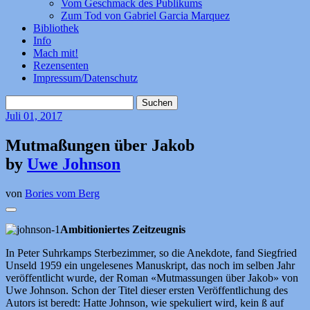
Vom Geschmack des Publikums
Zum Tod von Gabriel Garcia Marquez
Bibliothek
Info
Mach mit!
Rezensenten
Impressum/Datenschutz
Suchen
nach:
Juli
01, 2017
Mutmaßungen über Jakob
by
Uwe Johnson
von
Bories vom Berg
Ambitioniertes Zeitzeugnis
In Peter Suhrkamps Sterbezimmer, so die Anekdote, fand Siegfried
Unseld 1959 ein ungelesenes Manuskript, das noch im selben Jahr
veröffentlicht wurde, der Roman «Mutmassungen über Jakob» von
Uwe Johnson. Schon der Titel dieser ersten Veröffentlichung des
Autors ist beredt: Hatte Johnson, wie spekuliert wird, kein ß auf