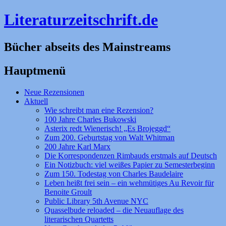
Literaturzeitschrift.de
Bücher abseits des Mainstreams
Hauptmenü
Zum
Neue Rezensionen
Inhalt
Aktuell
springen
Wie schreibt man eine Rezension?
100 Jahre Charles Bukowski
Asterix redt Wienerisch! „Es Brojeggd“
Zum 200. Geburtstag von Walt Whitman
200 Jahre Karl Marx
Die Korrespondenzen Rimbauds erstmals auf Deutsch
Ein Notizbuch: viel weißes Papier zu Semesterbeginn
Zum 150. Todestag von Charles Baudelaire
Leben heißt frei sein – ein wehmütiges Au Revoir für
Benoite Groult
Public Library 5th Avenue NYC
Quasselbude reloaded – die Neuauflage des
literarischen Quartetts