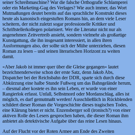
seiner Schreibmaschine? War die falsche Orthografie Schlamperei
oder ein Marketing-Gag des Verlages? Wie auch immer, das Wort
Mutmaßungen deutet bereits auf das sprachliche Konstrukt dieses
heute als kanonisch eingestuften Romans hin, an dem viele Leser
scheitern, der nicht zuletzt sogar professionelle Kritiker und
Schriftstellerkollegen polarisiert. Wer die Literatur nicht nur als
angenehmen Zeitvertreib ansieht, sondern vielmehr als großartige
Kunstgattung, die ihn insgesamt interessiert, in allen ihren
Ausformungen also, der sollte sich der Mühe unterziehen, diesen
Roman zu lesen – und seinen literarischen Horizont zu weiten
damit.
«Aber Jakob ist immer quer über die Gleise gegangen» lautet
bezeichnenderweise schon der erste Satz, denn Jakob Abs,
Dispatcher bei der Reichsbahn der DDR, sparte sich durch diese
Abkürzung eine halbe Stunde Fußweg um das Bahngelände herum,
– diesmal aber kostete es ihn sein Leben, er wurde von einer
Rangierlok erfasst. Unfall, Selbstmord oder Mordanschlag, alles ist
möglich, es darf gemutmaßt werden! Ausschließlich in Rückblenden
schildert dieser Roman die Vorgeschichte dieses tragischen Todes,
eine Klärung bietet er nicht. Enzensberger soll (ironisch?) von einer
aktiven Rolle des Lesers gesprochen haben, die dieser Roman ihm
anbietet als detektivische Aufgabe über das reine Lesen hinaus.
Auf der Flucht vor der Roten Armee am Ende des Zweiten