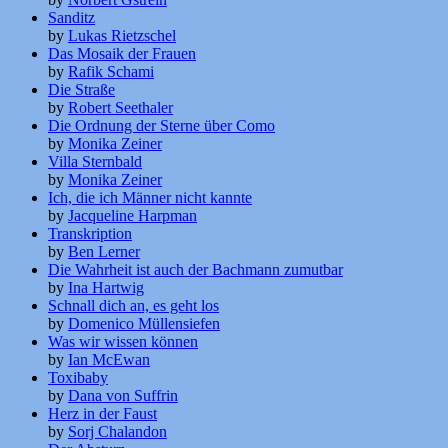
Sanditz
by
Lukas Rietzschel
Das Mosaik der Frauen
by
Rafik Schami
Die Straße
by
Robert Seethaler
Die Ordnung der Sterne über Como
by
Monika Zeiner
Villa Sternbald
by
Monika Zeiner
Ich, die ich Männer nicht kannte
by
Jacqueline Harpman
Transkription
by
Ben Lerner
Die Wahrheit ist auch der Bachmann zumutbar
by
Ina Hartwig
Schnall dich an, es geht los
by
Domenico Müllensiefen
Was wir wissen können
by
Ian McEwan
Toxibaby
by
Dana von Suffrin
Herz in der Faust
by
Sorj Chalandon