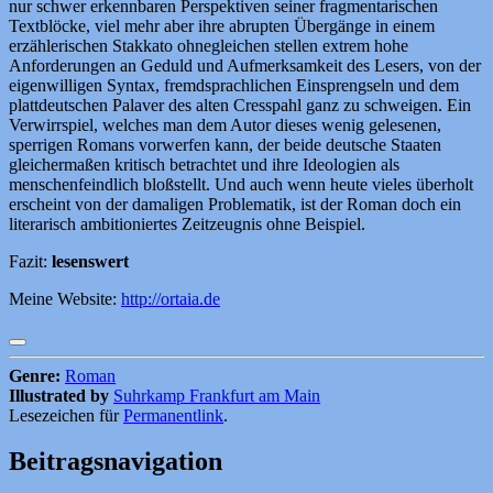
nur schwer erkennbaren Perspektiven seiner fragmentarischen
Textblöcke, viel mehr aber ihre abrupten Übergänge in einem
erzählerischen Stakkato ohnegleichen stellen extrem hohe
Anforderungen an Geduld und Aufmerksamkeit des Lesers, von der
eigenwilligen Syntax, fremdsprachlichen Einsprengseln und dem
plattdeutschen Palaver des alten Cresspahl ganz zu schweigen. Ein
Verwirrspiel, welches man dem Autor dieses wenig gelesenen,
sperrigen Romans vorwerfen kann, der beide deutsche Staaten
gleichermaßen kritisch betrachtet und ihre Ideologien als
menschenfeindlich bloßstellt. Und auch wenn heute vieles überholt
erscheint von der damaligen Problematik, ist der Roman doch ein
literarisch ambitioniertes Zeitzeugnis ohne Beispiel.
Fazit:
lesenswert
Meine Website:
http://ortaia.de
Genre:
Roman
Illustrated by
Suhrkamp Frankfurt am Main
Lesezeichen für
Permanentlink
.
Beitragsnavigation