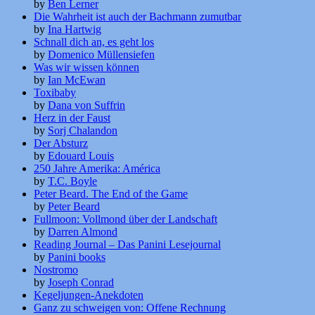
by
Ben Lerner
Die Wahrheit ist auch der Bachmann zumutbar
by
Ina Hartwig
Schnall dich an, es geht los
by
Domenico Müllensiefen
Was wir wissen können
by
Ian McEwan
Toxibaby
by
Dana von Suffrin
Herz in der Faust
by
Sorj Chalandon
Der Absturz
by
Edouard Louis
250 Jahre Amerika: América
by
T.C. Boyle
Peter Beard. The End of the Game
by
Peter Beard
Fullmoon: Vollmond über der Landschaft
by
Darren Almond
Reading Journal – Das Panini Lesejournal
by
Panini books
Nostromo
by
Joseph Conrad
Kegeljungen-Anekdoten
Ganz zu schweigen von: Offene Rechnung