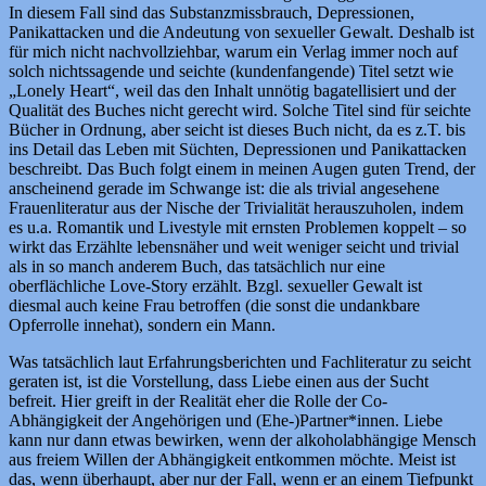
In diesem Fall sind das Substanzmissbrauch, Depressionen,
Panikattacken und die Andeutung von sexueller Gewalt. Deshalb ist
für mich nicht nachvollziehbar, warum ein Verlag immer noch auf
solch nichtssagende und seichte (kundenfangende) Titel setzt wie
„Lonely Heart“, weil das den Inhalt unnötig bagatellisiert und der
Qualität des Buches nicht gerecht wird. Solche Titel sind für seichte
Bücher in Ordnung, aber seicht ist dieses Buch nicht, da es z.T. bis
ins Detail das Leben mit Süchten, Depressionen und Panikattacken
beschreibt. Das Buch folgt einem in meinen Augen guten Trend, der
anscheinend gerade im Schwange ist: die als trivial angesehene
Frauenliteratur aus der Nische der Trivialität herauszuholen, indem
es u.a. Romantik und Livestyle mit ernsten Problemen koppelt – so
wirkt das Erzählte lebensnäher und weit weniger seicht und trivial
als in so manch anderem Buch, das tatsächlich nur eine
oberflächliche Love-Story erzählt. Bzgl. sexueller Gewalt ist
diesmal auch keine Frau betroffen (die sonst die undankbare
Opferrolle innehat), sondern ein Mann.
Was tatsächlich laut Erfahrungsberichten und Fachliteratur zu seicht
geraten ist, ist die Vorstellung, dass Liebe einen aus der Sucht
befreit. Hier greift in der Realität eher die Rolle der Co-
Abhängigkeit der Angehörigen und (Ehe-)Partner*innen. Liebe
kann nur dann etwas bewirken, wenn der alkoholabhängige Mensch
aus freiem Willen der Abhängigkeit entkommen möchte. Meist ist
das, wenn überhaupt, aber nur der Fall, wenn er an einem Tiefpunkt