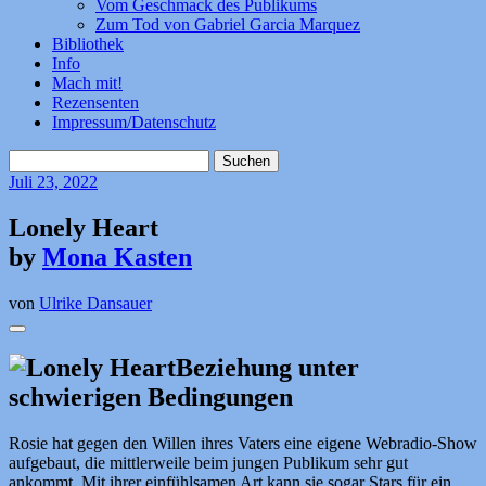
Vom Geschmack des Publikums
Zum Tod von Gabriel Garcia Marquez
Bibliothek
Info
Mach mit!
Rezensenten
Impressum/Datenschutz
Suchen
nach:
Juli
23, 2022
Lonely Heart
by
Mona Kasten
von
Ulrike Dansauer
Beziehung unter
schwierigen Bedingungen
Rosie hat gegen den Willen ihres Vaters eine eigene Webradio-Show
aufgebaut, die mittlerweile beim jungen Publikum sehr gut
ankommt. Mit ihrer einfühlsamen Art kann sie sogar Stars für ein