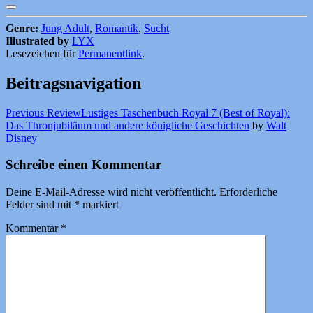
Genre:
Jung Adult
,
Romantik
,
Sucht
Illustrated by
LYX
Lesezeichen für
Permanentlink
.
Beitragsnavigation
Previous Review
Lustiges Taschenbuch Royal 7 (Best of Royal):
Das Thronjubiläum und andere königliche Geschichten
by
Walt
Disney
Schreibe einen Kommentar
Deine E-Mail-Adresse wird nicht veröffentlicht.
Erforderliche
Felder sind mit
*
markiert
Kommentar
*