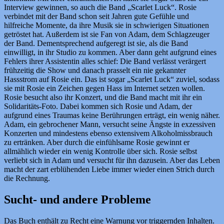
Interview gewinnen, so auch die Band „Scarlet Luck“. Rosie
verbindet mit der Band schon seit Jahren gute Gefühle und
hilfreiche Momente, da ihre Musik sie in schwierigen Situationen
getröstet hat. Außerdem ist sie Fan von Adam, dem Schlagzeuger
der Band. Dementsprechend aufgeregt ist sie, als die Band
einwilligt, in ihr Studio zu kommen. Aber dann geht aufgrund eines
Fehlers ihrer Assistentin alles schief: Die Band verlässt verärgert
frühzeitig die Show und danach prasselt ein nie gekannter
Hassstrom auf Rosie ein. Das ist sogar „Scarlet Luck“ zuviel, sodass
sie mit Rosie ein Zeichen gegen Hass im Internet setzen wollen.
Rosie besucht also ihr Konzert, und die Band macht mit ihr ein
Solidaritäts-Foto. Dabei kommen sich Rosie und Adam, der
aufgrund eines Traumas keine Berührungen erträgt, ein wenig näher.
Adam, ein gebrochener Mann, versucht seine Ängste in exzessiven
Konzerten und mindestens ebenso extensivem Alkoholmissbrauch
zu ertränken. Aber durch die einfühlsame Rosie gewinnt er
allmählich wieder ein wenig Kontrolle über sich. Rosie selbst
verliebt sich in Adam und versucht für ihn dazusein. Aber das Leben
macht der zart erblühenden Liebe immer wieder einen Strich durch
die Rechnung.
Sucht- und andere Probleme
Das Buch enthält zu Recht eine Warnung vor triggernden Inhalten.