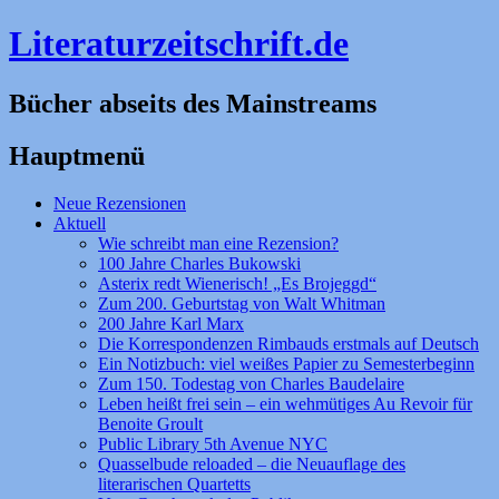
Literaturzeitschrift.de
Bücher abseits des Mainstreams
Hauptmenü
Zum
Neue Rezensionen
Inhalt
Aktuell
springen
Wie schreibt man eine Rezension?
100 Jahre Charles Bukowski
Asterix redt Wienerisch! „Es Brojeggd“
Zum 200. Geburtstag von Walt Whitman
200 Jahre Karl Marx
Die Korrespondenzen Rimbauds erstmals auf Deutsch
Ein Notizbuch: viel weißes Papier zu Semesterbeginn
Zum 150. Todestag von Charles Baudelaire
Leben heißt frei sein – ein wehmütiges Au Revoir für
Benoite Groult
Public Library 5th Avenue NYC
Quasselbude reloaded – die Neuauflage des
literarischen Quartetts