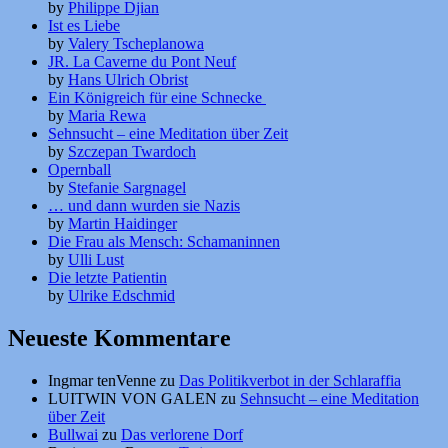
by
Philippe Djian
Ist es Liebe
by
Valery Tscheplanowa
JR. La Caverne du Pont Neuf
by
Hans Ulrich Obrist
Ein Königreich für eine Schnecke
by
Maria Rewa
Sehnsucht – eine Meditation über Zeit
by
Szczepan Twardoch
Opernball
by
Stefanie Sargnagel
… und dann wurden sie Nazis
by
Martin Haidinger
Die Frau als Mensch: Schamaninnen
by
Ulli Lust
Die letzte Patientin
by
Ulrike Edschmid
Neueste Kommentare
Ingmar tenVenne
zu
Das Politikverbot in der Schlaraffia
LUITWIN VON GALEN
zu
Sehnsucht – eine Meditation
über Zeit
Bullwai
zu
Das verlorene Dorf