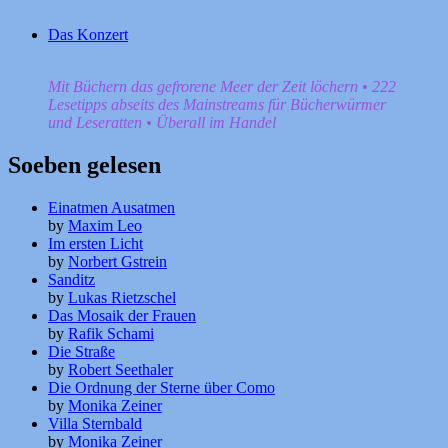
Das Konzert
Mit Büchern das gefrorene Meer der Zeit löchern • 222
Lesetipps abseits des Mainstreams für Bücherwürmer
und Leseratten • Überall im Handel
Soeben gelesen
Einatmen Ausatmen
by
Maxim Leo
Im ersten Licht
by
Norbert Gstrein
Sanditz
by
Lukas Rietzschel
Das Mosaik der Frauen
by
Rafik Schami
Die Straße
by
Robert Seethaler
Die Ordnung der Sterne über Como
by
Monika Zeiner
Villa Sternbald
by
Monika Zeiner