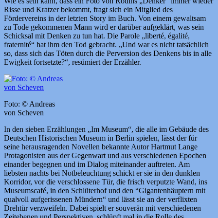
Wie es sein kann, dass ein Foto von Rodins „Denker“ immer wieder
Risse und Kratzer bekommt, fragt sich ein Mitglied des
Fördervereins in der letzten Story im Buch. Von einem gewaltsam
zu Tode gekommenen Mann wird er darüber aufgeklärt, was sein
Schicksal mit Denken zu tun hat. Die Parole „liberté, égalité,
fraternité“ hat ihm den Tod gebracht. „Und war es nicht tatsächlich
so, dass sich das Töten durch die Perversion des Denkens bis in alle
Ewigkeit fortsetzte?“, resümiert der Erzähler.
Foto: © Andreas
von Scheven
In den sieben Erzählungen „Im Museum“, die alle im Gebäude des
Deutschen Historischen Museum in Berlin spielen, lässt der für
seine herausragenden Novellen bekannte Autor Hartmut Lange
Protagonisten aus der Gegenwart und aus verschiedenen Epochen
einander begegnen und im Dialog miteinander auftreten. Am
liebsten nachts bei Notbeleuchtung schickt er sie in den dunklen
Korridor, vor die verschlossene Tür, die frisch verputzte Wand, ins
Museumscafé, in den Schlüterhof und den “Gigantenhäuptern mit
qualvoll aufgerissenen Mündern“ und lässt sie an der verflixten
Drehtür verzweifeln. Dabei spielt er souverän mit verschiedenen
Zeitebenen und Perspektiven, schlüpft mal in die Rolle des