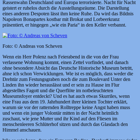
Rassenwahn Deutschland und Europa terrorisierte. Nacht für Nacht
geistert er ruhelos durch die Ausstellungsräume. Die Darstellung
eines anderen Despoten lässt ihm keine Ruhe. Da wird das Bildnis
Napoleon Bonapartes kostbar mit Brokat und Lorbeerkranz
präsentiert, er hingegen „wie ein Paria“ in den Keller verbannt.
Foto: © Andreas von Scheven
Wenn ein Herr Polenz nach Feierabend in die von der Frau
verlassene Wohnung kommt, einen Zettel vorfindet, und danach
ohne besondere Absicht das Deutsche Historische Museum betritt,
ahne ich schon Verwicklungen. Wie ist es möglich, dass weder die
Drehtür zum Festungsgraben noch die zum Boulevard Unter den
Linden ihn wieder herauslässt und er sein zu Hause im Flur
abgestelltes Fagott und die Querflöte im notbeleuchteten
Museumsfoyer entdeckt? Und es hat auch etwas Skurriles, wenn
eine Frau aus dem 19. Jahrhundert ihrer kleinen Tochter erklärt,
warum sie vor der ratternden Rolltreppe keine Angst haben muss
und wenn ein junger Volontär mitten in der Nacht heimlich
zuschaut, wie jene Mutter und ihr Kind auf den Fliesen im
menschenleeren Schlüterhof sitzen und durch das Glasdach den
Himmel anschauen.