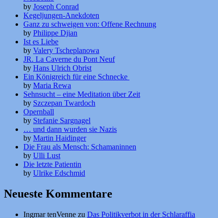
by
Joseph Conrad
Kegeljungen-Anekdoten
Ganz zu schweigen von: Offene Rechnung
by
Philippe Djian
Ist es Liebe
by
Valery Tscheplanowa
JR. La Caverne du Pont Neuf
by
Hans Ulrich Obrist
Ein Königreich für eine Schnecke
by
Maria Rewa
Sehnsucht – eine Meditation über Zeit
by
Szczepan Twardoch
Opernball
by
Stefanie Sargnagel
… und dann wurden sie Nazis
by
Martin Haidinger
Die Frau als Mensch: Schamaninnen
by
Ulli Lust
Die letzte Patientin
by
Ulrike Edschmid
Neueste Kommentare
Ingmar tenVenne
zu
Das Politikverbot in der Schlaraffia