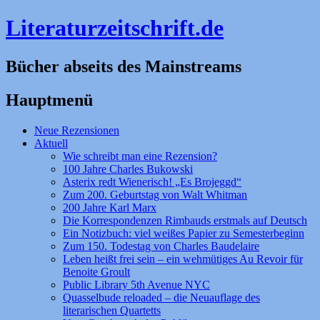
Literaturzeitschrift.de
Bücher abseits des Mainstreams
Hauptmenü
Zum
Neue Rezensionen
Inhalt
Aktuell
springen
Wie schreibt man eine Rezension?
100 Jahre Charles Bukowski
Asterix redt Wienerisch! „Es Brojeggd“
Zum 200. Geburtstag von Walt Whitman
200 Jahre Karl Marx
Die Korrespondenzen Rimbauds erstmals auf Deutsch
Ein Notizbuch: viel weißes Papier zu Semesterbeginn
Zum 150. Todestag von Charles Baudelaire
Leben heißt frei sein – ein wehmütiges Au Revoir für
Benoite Groult
Public Library 5th Avenue NYC
Quasselbude reloaded – die Neuauflage des
literarischen Quartetts