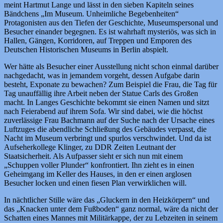
meint Hartmut Lange und lässt in den sieben Kapiteln seines
Bändchens „Im Museum. Unheimliche Begebenheiten“
Protagonisten aus den Tiefen der Geschichte, Museumspersonal und
Besucher einander begegnen. Es ist wahrhaft mysteriös, was sich in
Hallen, Gängen, Korridoren, auf Treppen und Emporen des
Deutschen Historischen Museums in Berlin abspielt.
Wer hätte als Besucher einer Ausstellung nicht schon einmal darüber
nachgedacht, was in jemandem vorgeht, dessen Aufgabe darin
besteht, Exponate zu bewachen? Zum Beispiel die Frau, die Tag für
Tag unauffällig ihre Arbeit neben der Statue Carls des Großen
macht. In Langes Geschichte bekommt sie einen Namen und sitzt
nach Feierabend auf ihrem Sofa. Wir sind dabei, wie die höchst
zuverlässige Frau Bachmann auf der Suche nach der Ursache eines
Luftzuges die abendliche Schließung des Gebäudes verpasst, die
Nacht im Museum verbringt und spurlos verschwindet. Und da ist
Aufseherkollege Klinger, zu DDR Zeiten Leutnant der
Staatsicherheit. Als Aufpasser sieht er sich nun mit einem
„Schuppen voller Plunder“ konfrontiert. Ihn zieht es in einen
Geheimgang im Keller des Hauses, in den er einen arglosen
Besucher locken und einen fiesen Plan verwirklichen will.
In nächtlicher Stille wäre das „Gluckern in den Heizkörpern“ und
das „Knacken unter dem Fußboden“ ganz normal, wäre da nicht der
Schatten eines Mannes mit Militärkappe, der zu Lebzeiten in seinem