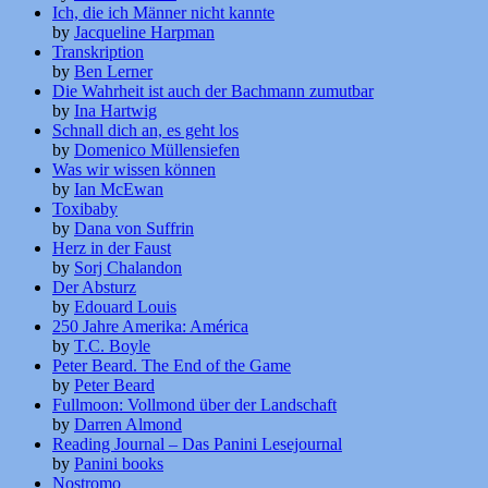
Ich, die ich Männer nicht kannte
by
Jacqueline Harpman
Transkription
by
Ben Lerner
Die Wahrheit ist auch der Bachmann zumutbar
by
Ina Hartwig
Schnall dich an, es geht los
by
Domenico Müllensiefen
Was wir wissen können
by
Ian McEwan
Toxibaby
by
Dana von Suffrin
Herz in der Faust
by
Sorj Chalandon
Der Absturz
by
Edouard Louis
250 Jahre Amerika: América
by
T.C. Boyle
Peter Beard. The End of the Game
by
Peter Beard
Fullmoon: Vollmond über der Landschaft
by
Darren Almond
Reading Journal – Das Panini Lesejournal
by
Panini books
Nostromo