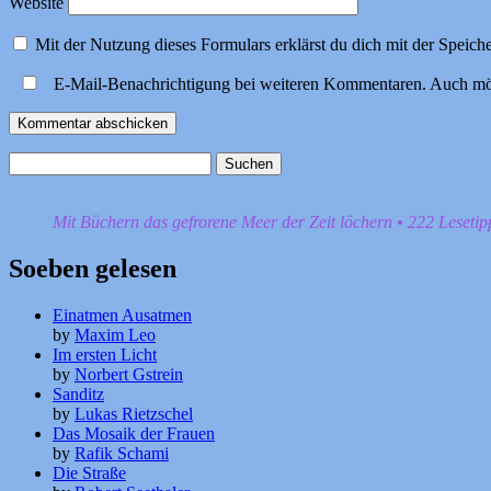
Website
Mit der Nutzung dieses Formulars erklärst du dich mit der Speic
E-Mail-Benachrichtigung bei weiteren Kommentaren. Auch mö
Suchen
nach:
Mit Büchern das gefrorene Meer der Zeit löchern • 222 Leseti
Soeben gelesen
Einatmen Ausatmen
by
Maxim Leo
Im ersten Licht
by
Norbert Gstrein
Sanditz
by
Lukas Rietzschel
Das Mosaik der Frauen
by
Rafik Schami
Die Straße