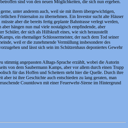
 betroffen sind von den neuen Möglichkeiten, die sich nun ergeben.
t gerne, unter anderem auch, weil sie mit ihrem übergewichtigen,
tlichen Frisiersalon zu übernehmen. Ein Investor sucht alte Häuser
üsste aber die bereits fertig geplante Bahntrasse verlegt werden,
 aber hängen nun mal viele nostalgisch empfindende, aber
Schüler, der sich als Hilfskraft eines, wie sich herausstellt
e Kamps, ein ehemaliger Schlossermeister, der nach dem Tod seiner
emeinde, weil er die zunehmende Vermüllung insbesondere des
er vorzugehen und lässt sich sein im Schützenhaus deponiertes Gewehr
ieu stimmig angepassten Alltags-Sprache erzählt, wobei die Autorin
rseits von dem Saubermann Kamps, aber vor allem durch einen Trupp
isch für das Hoffen und Scheitern steht hier die Quelle. Durch ihre
it aber ist ihre Geschichte auch entschieden zu lang geraten, man
 überraschende Countdown mit einer Feuerwehr-Sirene im Hintergrund