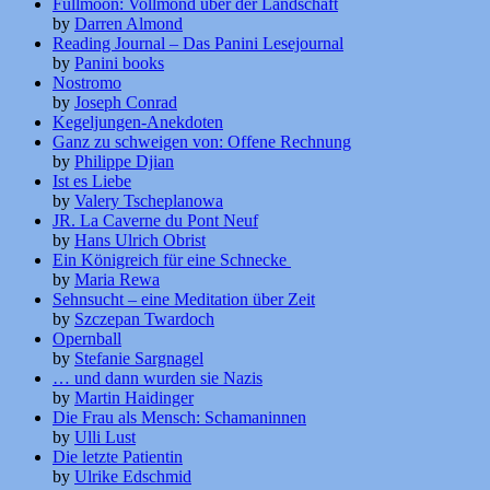
Fullmoon: Vollmond über der Landschaft
by
Darren Almond
Reading Journal – Das Panini Lesejournal
by
Panini books
Nostromo
by
Joseph Conrad
Kegeljungen-Anekdoten
Ganz zu schweigen von: Offene Rechnung
by
Philippe Djian
Ist es Liebe
by
Valery Tscheplanowa
JR. La Caverne du Pont Neuf
by
Hans Ulrich Obrist
Ein Königreich für eine Schnecke
by
Maria Rewa
Sehnsucht – eine Meditation über Zeit
by
Szczepan Twardoch
Opernball
by
Stefanie Sargnagel
… und dann wurden sie Nazis
by
Martin Haidinger
Die Frau als Mensch: Schamaninnen
by
Ulli Lust
Die letzte Patientin
by
Ulrike Edschmid