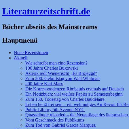
Literaturzeitschrift.de
Bücher abseits des Mainstreams
Hauptmenü
Zum
Neue Rezensionen
Inhalt
Aktuell
springen
Wie schreibt man eine Rezension?
100 Jahre Charles Bukowski
Asterix redt Wienerisch! „Es Brojeggd“
Zum 200. Geburtstag von Walt Whitman
200 Jahre Karl Marx
Die Korrespondenzen Rimbauds erstmals auf Deutsch
Ein Notizbuch: viel weißes Papier zu Semesterbeginn
Zum 150. Todestag von Charles Baudelaire
Leben heißt frei sein – ein wehmütiges Au Revoir für Be
Public Library 5th Avenue NYC
Quasselbude reloaded – die Neuauflage des literarischen 
Vom Geschmack des Publikums
Zum Tod von Gabriel Garcia Marquez