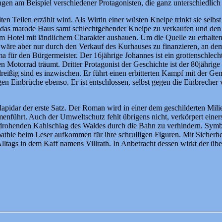
gen am Beispiel verschiedener Protagonisten, die ganz unterschiedlich
ten Teilen erzählt wird. Als Wirtin einer wüsten Kneipe trinkt sie selbs
das marode Haus samt schlechtgehender Kneipe zu verkaufen und den ör
 Hotel mit ländlichem Charakter ausbauen. Um die Quelle zu erhalten m
äre aber nur durch den Verkauf des Kurhauses zu finanzieren, an dem
für den Bürgermeister. Der 16jährige Johannes ist ein grottenschlechter 
 Motorrad träumt. Dritter Protagonist der Geschichte ist der 80jährig
eißig sind es inzwischen. Er führt einen erbitterten Kampf mit der G
figen Einbrüche ebenso. Er ist entschlossen, selbst gegen die Einbrech
 lapidar der erste Satz. Der Roman wird in einer dem geschilderten Mil
enführt. Auch der Umweltschutz fehlt übrigens nicht, verkörpert eine
 drohenden Kahlschlag des Waldes durch die Bahn zu verhindern. Symbol
pathie beim Leser aufkommen für ihre schrulligen Figuren. Mit Sicherhe
es Alltags in dem Kaff namens Villrath. In Anbetracht dessen wirkt der