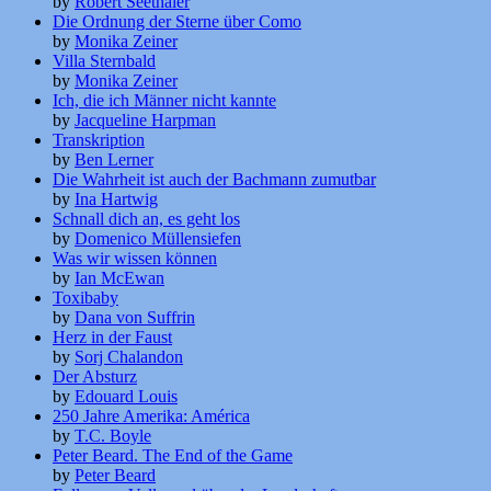
by
Robert Seethaler
Die Ordnung der Sterne über Como
by
Monika Zeiner
Villa Sternbald
by
Monika Zeiner
Ich, die ich Männer nicht kannte
by
Jacqueline Harpman
Transkription
by
Ben Lerner
Die Wahrheit ist auch der Bachmann zumutbar
by
Ina Hartwig
Schnall dich an, es geht los
by
Domenico Müllensiefen
Was wir wissen können
by
Ian McEwan
Toxibaby
by
Dana von Suffrin
Herz in der Faust
by
Sorj Chalandon
Der Absturz
by
Edouard Louis
250 Jahre Amerika: América
by
T.C. Boyle
Peter Beard. The End of the Game
by
Peter Beard