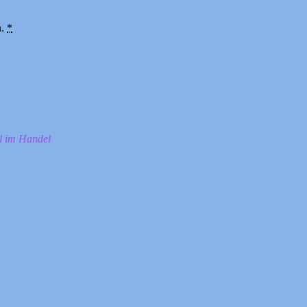
n.
*
ll im Handel