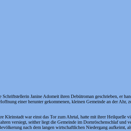
ie Schriftstellerin Janine Adomeit ihren Debütroman geschrieben, er 
de Hoffnung einer herunter gekommenen, kleinen Gemeinde an der Ahr, z
e Kleinstadt war einst das Tor zum Ahrtal, hatte mit ihrer Heilquelle v
 Jahren versiegt, seither liegt die Gemeinde im Dornröschenschlaf und v
 Bevölkerung nach dem langen wirtschaftlichen Niedergang aufkeimt, als