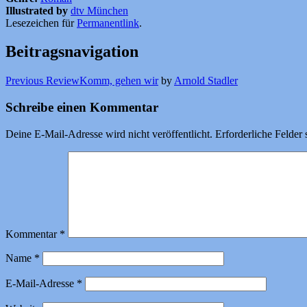
Illustrated by
dtv München
Lesezeichen für
Permanentlink
.
Beitragsnavigation
Previous Review
Komm, gehen wir
by
Arnold Stadler
Schreibe einen Kommentar
Deine E-Mail-Adresse wird nicht veröffentlicht.
Erforderliche Felder 
Kommentar
*
Name
*
E-Mail-Adresse
*