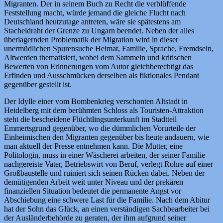
Migranten. Der in seinem Buch zu Recht die verblüffende
Feststellung macht, würde jemand die gleiche Flucht nach
Deutschland heutzutage antreten, wäre sie spätestens am
Stacheldraht der Grenze zu Ungarn beendet. Neben der alles
überlagernden Problematik der Migration wird in dieser
unermüdlichen Spurensuche Heimat, Familie, Sprache, Fremdsein,
Altwerden thematisiert, wobei dem Sammeln und kritischen
Bewerten von Erinnerungen vom Autor gleichberechtigt das
Erfinden und Ausschmücken derselben als fiktionales Pendant
gegenüber gestellt ist.
Der Idylle einer vom Bombenkrieg verschonten Altstadt in
Heidelberg mit dem berühmten Schloss als Touristen-Attraktion
steht die bescheidene Flüchtlingsunterkunft im Stadtteil
Emmertsgrund gegenüber, wo die dümmlichen Vorurteile der
Einheimischen den Migranten gegenüber bis heute andauern, wie
man aktuell der Presse entnehmen kann. Die Mutter, eine
Politologin, muss in einer Wäscherei arbeiten, der seiner Familie
nachgereiste Vater, Betriebswirt von Beruf, verlegt Rohre auf einer
Großbaustelle und ruiniert sich seinen Rücken dabei. Neben der
demütigenden Arbeit weit unter Niveau und der prekären
finanziellen Situation bedeutet die permanente Angst vor
Abschiebung eine schwere Last für die Familie. Nach dem Abitur
hat der Sohn das Glück, an einen verständigen Sachbearbeiter bei
der Ausländerbehörde zu geraten, der ihm aufgrund seiner