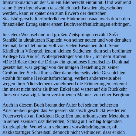
Immatrikulation an der Uni ein Bleiberecht einräumt. Und während
seine Eltern irgendwann tatsächlich nach Bosnien abgeschoben
werden, kann er später den zum Erwerb der deutschen
Staatsbürgerschaft erforderlichen Einkommensnachweis durch den
finanziellen Ertrag seiner ersten Buchveröffentlichungen erbringen.
In stetem Wechsel und mit großen Zeitsprüngen erzählt Saša
Stanišić in ultrakurzen Kapiteln von seiner neuen und von der alten
Heimat, berichtet humorvoll von vielen Besuchen dort. Seine
Kindheit in Višegrad, jenem kleinen Städtchen, dem sein berühmter
Kollege Ivo Andrić, Nobelpreisträger von 1961, mit dem Roman
«Die Brücke über die Drina» ein grandioses literarisches Denkmal
gesetzt hat, war geprägt von der innigen Beziehung zu seiner
Großmutter. Sie hat ihm später dann einerseits viele Geschichten
erzählt für seine Herkunftsforschung, verliert andererseits aber
wegen ihrer Altersdemenz zunehmend die Erinnerungen, erkennt
ihn meist nicht mehr als ihren Enkel und wartet auf die Rückkehr
ihres vor zwanzig Jahren verstorbenen Mannes von einer Bergtour.
Auch in diesem Buch brennt der Autor bei seinem beherzten
Anschreiben gegen das Vergessen stilistisch geschickt wieder ein
Feuerwerk ab an flockigen Begriffen und urkomischen Metaphern
in seinen szenisch oszillierenden, Schlag auf Schlag folgenden
Kurzkapiteln. Wobei sein vehement vorwärtsdrängender, oft
stakkatoartiger Schreibstil dennoch nicht verhindert, dass er sich