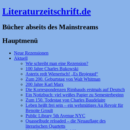
Literaturzeitschrift.de
Bücher abseits des Mainstreams
Hauptmenü
Zum
Neue Rezensionen
Inhalt
Aktuell
springen
Wie schreibt man eine Rezension?
100 Jahre Charles Bukowski
Asterix redt Wienerisch! „Es Brojeggd“
Zum 200. Geburtstag von Walt Whitman
200 Jahre Karl Marx
Die Korrespondenzen Rimbauds erstmals auf Deutsch
Ein Notizbuch: viel weißes Papier zu Semesterbeginn
Zum 150. Todestag von Charles Baudelaire
Leben heißt frei sein – ein wehmütiges Au Revoir für
Benoite Groult
Public Library 5th Avenue NYC
Quasselbude reloaded – die Neuauflage des
literarischen Quartetts