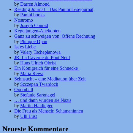
by
Darren Almond
Reading Journal – Das Panini Lesejournal
by
Panini books
Nostromo
by
Joseph Conrad
Kegeljungen-Anekdoten
Ganz zu schweigen von: Offene Rechnung
by
Philippe Djian
Ist es Liebe
by
Valery Tscheplanowa
JR. La Caverne du Pont Neuf
by
Hans Ulrich Obrist
Ein Königreich für eine Schnecke
by
Maria Rewa
Sehnsucht – eine Meditation über Zeit
by
Szczepan Twardoch
Opernball
by
Stefanie Sargnagel
… und dann wurden sie Nazis
by
Martin Haidinger
Die Frau als Mensch: Schamaninnen
by
Ulli Lust
Neueste Kommentare