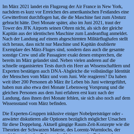
Im März 2021 landet ein Flugzeug der Air France in New York,
nachdem es kurz vor Erreichen des amerikanischen Festlandes eine
Gewitterfront durchflogen hat, die die Maschine fast zum Absturz
gebracht hätte. Drei Monate später, also im Juni 2021, traut der
Tower des JFK Airports seinen Ohren nicht, als sich der gleiche
Kapitän aus der identischen Maschine zum Landeanflug anmeldet.
Nach der Landung auf einem abgeschirmten Militärflughafen stellt
sich heraus, dass nicht nur Maschine und Kapitän doublierte
Exemplare des März-Fluges sind, sondern dass auch die gesamte
sonstige Crew und alle Passagiere exakt denen entsprechen, die
bereits im März gelandet sind. Neben vielen anderen auf die
schnelle organisierten Tests durch ein Heer an Wissenschaftlern und
Experten bestätigen auch DNA-Abgleiche die vollständige Identität
der Menschen vom März und vom Juni. Wie reagieren? Da haben
weit über 200 Personen ab März ihr Leben bis Juni weitergeführt,
haben nun also etwa drei Monate Lebensweg Vorsprung und die
gleichen Personen aus dem Juni erfahren erst kurz nach der
Landung, dass ihnen drei Monate fehlen, sie sich also noch auf dem
Wissensstand vom März befinden.
Die Experten-Gruppen inklusive einiger Nobelpreisträger oder -
anwärter diskutieren alle Optionen bezüglich möglicher Ursachen
für diese Doppelung. Aktuell gängige Raum-Zeit-Konzepte wie die
Theorien der Schwarzen Materie, des Lorentz-Wurmlochs, der