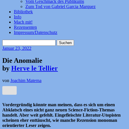
Vom Geschmack des Publikums
Zum Tod von Gabriel Garcia Marquez
Bibliothek
Info
Mach mit!
Rezensenten
Impressum/Datenschutz
Suchen
nach:
Januar
23, 2022
Die Anomalie
by
Herve le Tellier
von
Joachim Materna
Vordergründig könnte man meinen, dass es sich um einen
Abklatsch eines nicht ganz neuen Science-Fiction-Themas
handelt. Aber weit gefehlt. Eingefleischte Literatur-Utopisten
scheinen eher enttäuscht, wie manche Rezension monoman
orientierter Leser zeigen.