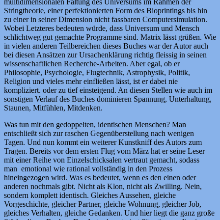
multidimensionalen Faltung des Universums im Rahmen der
Stringtheorie, einer perfektionierten Form des Bioprintings bis hin
zu einer in seiner Dimension nicht fassbaren Computersimulation.
Wobei Letzteres bedeuten würde, dass Universum und Mensch
schlichtweg gut gemachte Programme sind. Matrix lässt grüßen. Wie
in vielen anderen Teilbereichen dieses Buches war der Autor auch
bei diesen Ansätzen zur Ursachenklärung richtig fleissig in seinen
wissenschaftlichen Recherche-Arbeiten. Aber egal, ob er
Philosophie, Psychologie, Flugtechnik, Astrophysik, Politik,
Religion und vieles mehr einfließen lässt, ist er dabei nie
kompliziert. oder zu tief einsteigend. An diesen Stellen wie auch im
sonstigen Verlauf des Buches dominieren Spannung, Unterhaltung,
Staunen, Mitfühlen, Mitdenken.
Was tun mit den gedoppelten, identischen Menschen? Man
entschließt sich zur raschen Gegenüberstellung nach wenigen
Tagen. Und nun kommt ein weiterer Kunstkniff des Autors zum
Tragen. Bereits vor dem ersten Flug vom März hat er seine Leser
mit einer Reihe von Einzelschicksalen vertraut gemacht, sodass
man emotional wie rational vollständig in den Prozess
hineingezogen wird. Was es bedeutet, wenn es den einen oder
anderen nochmals gibt. Nicht als Klon, nicht als Zwilling. Nein,
sondern komplett identisch. Gleiches Aussehen, gleiche
Vorgeschichte, gleicher Partner, gleiche Wohnung, gleicher Job,
gleiches Verhalten, gleiche Gedanken. Und hier liegt die ganz große