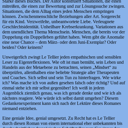
Stärke dieses Buches. Der Autor konstruiert Situationen, die einen
mitreißen, die einen zur Bewertung und zur Lösungssuche zwingen.
Situationen, die dem Alltag eines jeden Menschen entspringen
können. Zwischenmenschliche Beziehungen aller Art. Sorgerecht
für ein Kind. Verzweifelte, unbeantwortete Liebe. Verleugnete
Geschlechtsidentität. Unheilbare Krebserkrankung. Variationen aus
dem unendlichen Thema Menschsein. Menschen, die bereits vor der
Doppelung ein Doppelleben geführt haben. Wem gibt die Anomalie
eine neue Chance – dem März- oder dem Juni-Exemplar? Oder
beiden? Oder keinem?
Unweigerlich zwingt Le Tellier jeden empathischen und sensiblen
Leser zu Eigenreflexionen. Wie oft ist man bemüht, sein Leben und
Handeln aus der Metaebene zu betrachten, seinen „Mindset“ zu
überprüfen, allenthalben eine beliebte Strategie aller Therapeuten
und Coaches. Sich selbst und sein Tun zu hinterfragen. Wie wirke
ich? Was mache ich von außen gesehen falsch oder richtig? Und auf
einmal stehe ich mir selbst gegenüber! Ich weiß in jedem
Augenblick ziemlich genau, was ich gerade denke und wie ich als
nächstes reagiere. Wie würde ich selbst damit umgehen? Diesem
Gedankenexperiment kann sich nach der Lektüre dieses Romanes
niemand entziehen.
Eine geniale Idee, genial umgesetzt. Zu Recht hat es Le Tellier
durch diesen Roman von einem international eher unbekannten bis