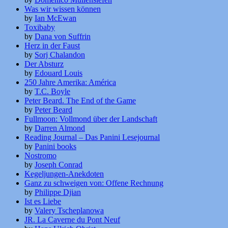
Was wir wissen können
by
Ian McEwan
Toxibaby
by
Dana von Suffrin
Herz in der Faust
by
Sorj Chalandon
Der Absturz
by
Edouard Louis
250 Jahre Amerika: América
by
T.C. Boyle
Peter Beard. The End of the Game
by
Peter Beard
Fullmoon: Vollmond über der Landschaft
by
Darren Almond
Reading Journal – Das Panini Lesejournal
by
Panini books
Nostromo
by
Joseph Conrad
Kegeljungen-Anekdoten
Ganz zu schweigen von: Offene Rechnung
by
Philippe Djian
Ist es Liebe
by
Valery Tscheplanowa
JR. La Caverne du Pont Neuf