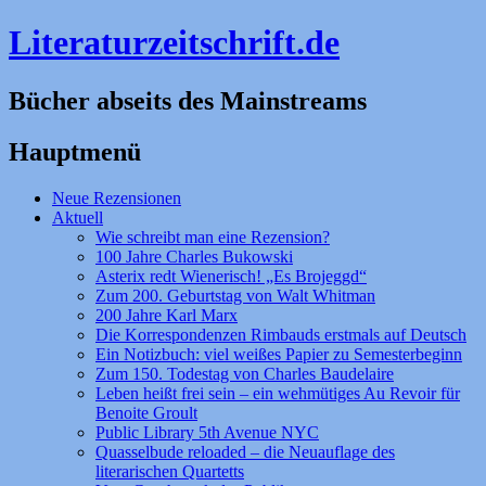
Literaturzeitschrift.de
Bücher abseits des Mainstreams
Hauptmenü
Zum
Neue Rezensionen
Inhalt
Aktuell
springen
Wie schreibt man eine Rezension?
100 Jahre Charles Bukowski
Asterix redt Wienerisch! „Es Brojeggd“
Zum 200. Geburtstag von Walt Whitman
200 Jahre Karl Marx
Die Korrespondenzen Rimbauds erstmals auf Deutsch
Ein Notizbuch: viel weißes Papier zu Semesterbeginn
Zum 150. Todestag von Charles Baudelaire
Leben heißt frei sein – ein wehmütiges Au Revoir für
Benoite Groult
Public Library 5th Avenue NYC
Quasselbude reloaded – die Neuauflage des
literarischen Quartetts