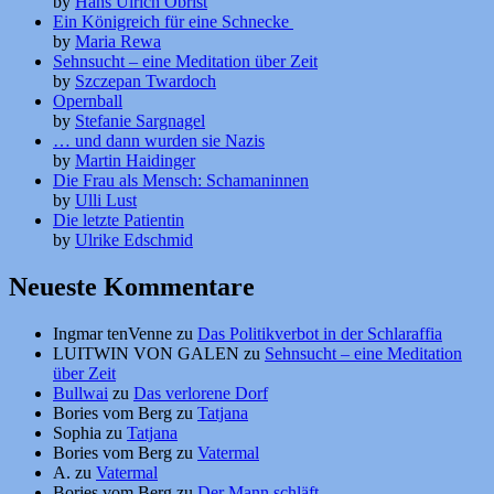
by
Hans Ulrich Obrist
Ein Königreich für eine Schnecke
by
Maria Rewa
Sehnsucht – eine Meditation über Zeit
by
Szczepan Twardoch
Opernball
by
Stefanie Sargnagel
… und dann wurden sie Nazis
by
Martin Haidinger
Die Frau als Mensch: Schamaninnen
by
Ulli Lust
Die letzte Patientin
by
Ulrike Edschmid
Neueste Kommentare
Ingmar tenVenne
zu
Das Politikverbot in der Schlaraffia
LUITWIN VON GALEN
zu
Sehnsucht – eine Meditation
über Zeit
Bullwai
zu
Das verlorene Dorf
Bories vom Berg
zu
Tatjana
Sophia
zu
Tatjana
Bories vom Berg
zu
Vatermal
A.
zu
Vatermal
Bories vom Berg
zu
Der Mann schläft