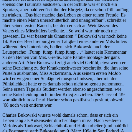
ebensolche Traumata auslösten. In der Schule war er noch ein
Sportass, aber bald verlässt ihn der Ehrgeiz, da er schon früh anfängt
zu trinken. „Das hier machte das Leben zu einer reinen Freude. Es
machte einen Mann unerschütterlich und unangreifbar“, schreibt er
über seinen ersten Rausch, bei dem er sich an Weinfässern des
Vaters eines Mitschülers bediente. „So wohl war mir noch nie
gewesen. Es war besser als Onanieren.“ Bukowski war noch keine
14. Bei der Beschreibung einer Tätigkeit eines anderen Mitschülers
während des Unterrichts, bedient sich Bukowski auch der
Lautsprache: „Fump, fump, fump,fump …“ lautet sein Kommentar
zu den Beinen von Mrs. Gredis. Eine Parallelmontage der ganz
anderen Art. Aber Bukowski zeigt auch viel Gefühl, etwa wenn er
seine Beziehung zu der Krankenschwester beschreibt, die ihm seine
Pusteln ausbrannte, Miss Ackermann. Aus seinem ersten McJob
wird er wegen einer Schlägerei rausgeschmissen, aber mit der
Pünktlichkeit hatte er es damals schon nicht so genau genommen.
Seine ersten Tage als Student werden ebenso angeschnitten, wie
seine Entscheidung nicht in den Krieg zu ziehen. Die Class of `39
war nämlich trotz Pearl Harbor schon pazifistisch gesinnt, obwohl
`68 noch weit entfernt war.
Charles Bukowski wusste wohl damals schon, dass er sich ein
Leben lang als Außenseiter durchschlagen muss. Nach weiteren
McJobs als Tankwart, Schlachthof- und Hafenarbeiter (und natürlich
als Postmann) starb Bukowski am 9. März 1994 in San Pedro/LA.