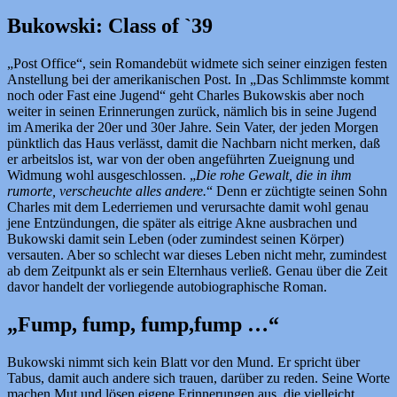
Bukowski: Class of `39
„Post Office“, sein Romandebüt widmete sich seiner einzigen festen
Anstellung bei der amerikanischen Post. In „Das Schlimmste kommt
noch oder Fast eine Jugend“ geht Charles Bukowskis aber noch
weiter in seinen Erinnerungen zurück, nämlich bis in seine Jugend
im Amerika der 20er und 30er Jahre. Sein Vater, der jeden Morgen
pünktlich das Haus verlässt, damit die Nachbarn nicht merken, daß
er arbeitslos ist, war von der oben angeführten Zueignung und
Widmung wohl ausgeschlossen. „
Die rohe Gewalt, die in ihm
rumorte, verscheuchte alles andere.
“ Denn er züchtigte seinen Sohn
Charles mit dem Lederriemen und verursachte damit wohl genau
jene Entzündungen, die später als eitrige Akne ausbrachen und
Bukowski damit sein Leben (oder zumindest seinen Körper)
versauten. Aber so schlecht war dieses Leben nicht mehr, zumindest
ab dem Zeitpunkt als er sein Elternhaus verließ. Genau über die Zeit
davor handelt der vorliegende autobiographische Roman.
„Fump, fump, fump,fump …“
Bukowski nimmt sich kein Blatt vor den Mund. Er spricht über
Tabus, damit auch andere sich trauen, darüber zu reden. Seine Worte
machen Mut und lösen eigene Erinnerungen aus, die vielleicht