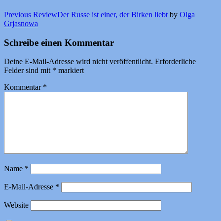
Previous Review
Der Russe ist einer, der Birken liebt
by
Olga
Grjasnowa
Schreibe einen Kommentar
Deine E-Mail-Adresse wird nicht veröffentlicht.
Erforderliche
Felder sind mit
*
markiert
Kommentar
*
Name
*
E-Mail-Adresse
*
Website