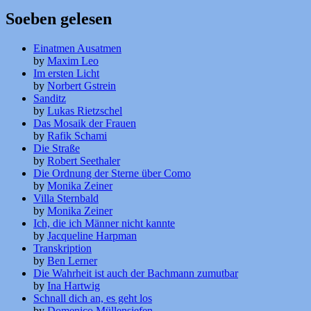
Soeben gelesen
Einatmen Ausatmen
by
Maxim Leo
Im ersten Licht
by
Norbert Gstrein
Sanditz
by
Lukas Rietzschel
Das Mosaik der Frauen
by
Rafik Schami
Die Straße
by
Robert Seethaler
Die Ordnung der Sterne über Como
by
Monika Zeiner
Villa Sternbald
by
Monika Zeiner
Ich, die ich Männer nicht kannte
by
Jacqueline Harpman
Transkription
by
Ben Lerner
Die Wahrheit ist auch der Bachmann zumutbar
by
Ina Hartwig
Schnall dich an, es geht los
by
Domenico Müllensiefen