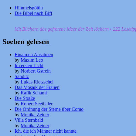
Himmelsgöttin
Die Bibel nach Biff
Mit Büchern das gefrorene Meer der Zeit löchern • 222 Leseti
Soeben gelesen
Einatmen Ausatmen
by
Maxim Leo
Im ersten Licht
by
Norbert Gstrein
Sanditz
by
Lukas Rietzschel
Das Mosaik der Frauen
by
Rafik Schami
Die Straße
by
Robert Seethaler
Die Ordnung der Sterne über Como
by
Monika Zeiner
Villa Sternbald
by
Monika Zeiner
Ich, die ich Männer nicht kannte