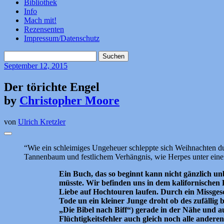
Bibliothek
Info
Mach mit!
Rezensenten
Impressum/Datenschutz
Suchen
nach:
September
12, 2015
Der törichte Engel
by
Christopher Moore
von
Ulrich Kretzler
“Wie ein schleimiges Ungeheuer schleppte sich Weihnachten dur
Tannenbaum und festlichem Verhängnis, wie Herpes unter ein
Ein Buch, das so beginnt kann nicht gänzlich unb
müsste. Wir befinden uns in dem kalifornischen
Liebe auf Hochtouren laufen. Durch ein Missge
Tode un ein kleiner Junge droht ob des zufällig 
„Die Bibel nach Biff“) gerade in der Nähe und a
Flüchtigkeitsfehler auch gleich noch alle ander