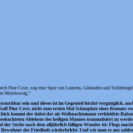
ch Pine Cove, zog eine Spur von Lametta, Girlanden und Schlittenglöc
em Mistelzweig.“
rauchbar sein und dieses ist im Gegenteil höchst vergnüglich, auch
 Kaff Pine Cove, nicht zum ersten Mal Schauplatz eines Romans vo
schick kommt der dabei der als Weihnachtsmann verkleidete Raba
beobachteten Ablebens des heiligen Mannes traumatisiert zu werden
uf der Suche nach dem alljährlich fälligen Wunder ist: Flugs mac
en Bewohner des Friedhofs wiederbelebt. Und wie man es aus zahlre