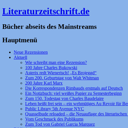
Literaturzeitschrift.de
Bücher abseits des Mainstreams
Hauptmenü
Zum
Neue Rezensionen
Inhalt
Aktuell
springen
Wie schreibt man eine Rezension?
100 Jahre Charles Bukowski
Asterix redt Wienerisch! „Es Brojeggd“
Zum 200. Geburtstag von Walt Whitman
200 Jahre Karl Marx
Die Korrespondenzen Rimbauds erstmals auf Deutsch
Ein Notizbuch: viel weißes Papier zu Semesterbeginn
Zum 150. Todestag von Charles Baudelaire
Leben heißt frei sein – ein wehmütiges Au Revoir für Be
Public Library 5th Avenue NYC
Quasselbude reloaded – die Neuauflage des literarischen 
Vom Geschmack des Publikums
Zum Tod von Gabriel Garcia Marquez