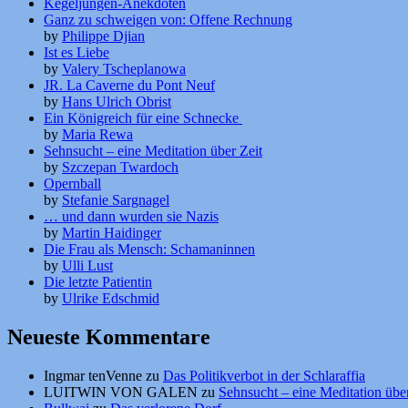
Kegeljungen-Anekdoten
Ganz zu schweigen von: Offene Rechnung
by
Philippe Djian
Ist es Liebe
by
Valery Tscheplanowa
JR. La Caverne du Pont Neuf
by
Hans Ulrich Obrist
Ein Königreich für eine Schnecke
by
Maria Rewa
Sehnsucht – eine Meditation über Zeit
by
Szczepan Twardoch
Opernball
by
Stefanie Sargnagel
… und dann wurden sie Nazis
by
Martin Haidinger
Die Frau als Mensch: Schamaninnen
by
Ulli Lust
Die letzte Patientin
by
Ulrike Edschmid
Neueste Kommentare
Ingmar tenVenne
zu
Das Politikverbot in der Schlaraffia
LUITWIN VON GALEN
zu
Sehnsucht – eine Meditation über