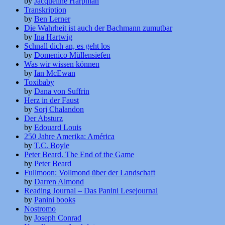
by
Jacqueline Harpman
Transkription
by
Ben Lerner
Die Wahrheit ist auch der Bachmann zumutbar
by
Ina Hartwig
Schnall dich an, es geht los
by
Domenico Müllensiefen
Was wir wissen können
by
Ian McEwan
Toxibaby
by
Dana von Suffrin
Herz in der Faust
by
Sorj Chalandon
Der Absturz
by
Edouard Louis
250 Jahre Amerika: América
by
T.C. Boyle
Peter Beard. The End of the Game
by
Peter Beard
Fullmoon: Vollmond über der Landschaft
by
Darren Almond
Reading Journal – Das Panini Lesejournal
by
Panini books
Nostromo
by
Joseph Conrad