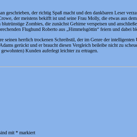
n geschrieben, der richtig Spaß macht und den dankbaren Leser verzau
Crowe, der meistens bekifft ist und seine Frau Molly, die etwas aus dem
lutrünstige Zombies, die zunächst Gehirne verspeisen und anschließe
rechenden Flughund Roberto aus „Himmelsgöttin“ feiern und dabei ble
 seinen herrlich trockenen Schreibstil, der im Genre der intelligenten
Adams gerückt und er braucht diesen Vergleich beileibe nicht zu scheu
gewohnten) Kunden auferlegt leichter zu ertragen.
sind mit
*
markiert