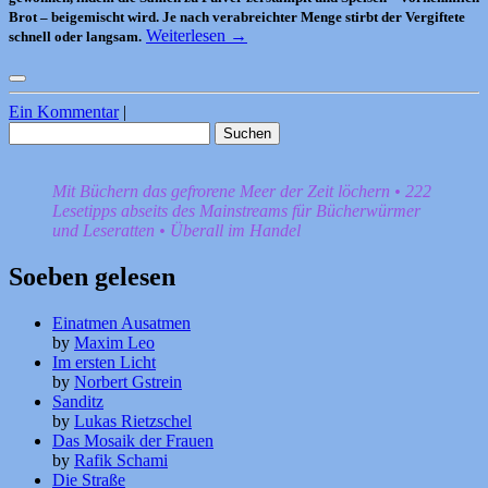
Brot – beigemischt wird. Je nach verabreichter Menge stirbt der Vergiftete
Weiterlesen
→
schnell oder langsam.
Ein Kommentar
|
Suchen
nach:
Mit Büchern das gefrorene Meer der Zeit löchern • 222
Lesetipps abseits des Mainstreams für Bücherwürmer
und Leseratten • Überall im Handel
Soeben gelesen
Einatmen Ausatmen
by
Maxim Leo
Im ersten Licht
by
Norbert Gstrein
Sanditz
by
Lukas Rietzschel
Das Mosaik der Frauen
by
Rafik Schami
Die Straße