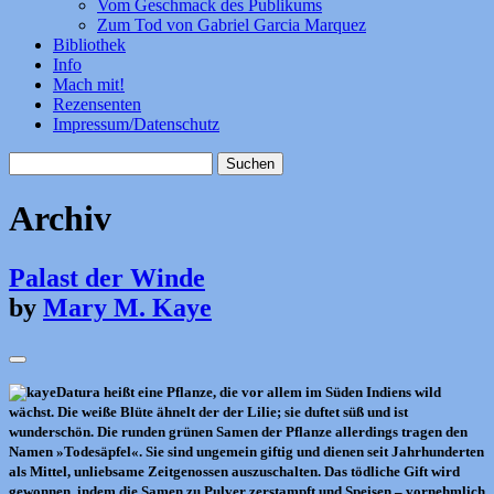
Vom Geschmack des Publikums
Zum Tod von Gabriel Garcia Marquez
Bibliothek
Info
Mach mit!
Rezensenten
Impressum/Datenschutz
Suchen
nach:
Archiv
Palast der Winde
by
Mary M. Kaye
Datura heißt eine Pflanze, die vor allem im Süden Indiens wild
wächst. Die weiße Blüte ähnelt der der Lilie; sie duftet süß und ist
wunderschön. Die runden grünen Samen der Pflanze allerdings tragen den
Namen »Todesäpfel«. Sie sind ungemein giftig und dienen seit Jahrhunderten
als Mittel, unliebsame Zeitgenossen auszuschalten. Das tödliche Gift wird
gewonnen, indem die Samen zu Pulver zerstampft und Speisen – vornehmlich