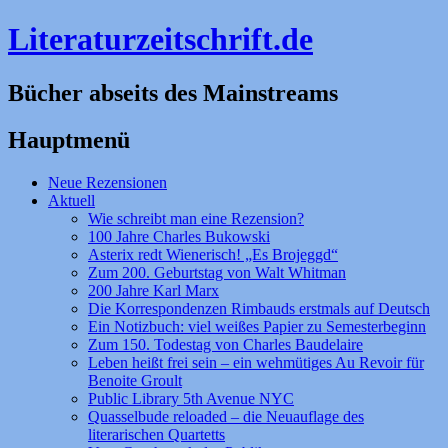
Literaturzeitschrift.de
Bücher abseits des Mainstreams
Hauptmenü
Zum
Neue Rezensionen
Inhalt
Aktuell
springen
Wie schreibt man eine Rezension?
100 Jahre Charles Bukowski
Asterix redt Wienerisch! „Es Brojeggd“
Zum 200. Geburtstag von Walt Whitman
200 Jahre Karl Marx
Die Korrespondenzen Rimbauds erstmals auf Deutsch
Ein Notizbuch: viel weißes Papier zu Semesterbeginn
Zum 150. Todestag von Charles Baudelaire
Leben heißt frei sein – ein wehmütiges Au Revoir für
Benoite Groult
Public Library 5th Avenue NYC
Quasselbude reloaded – die Neuauflage des
literarischen Quartetts