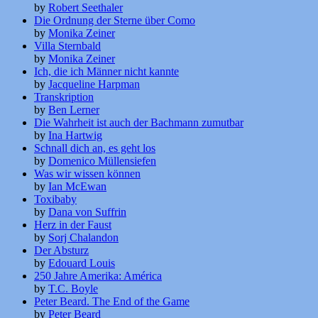
by
Robert Seethaler
Die Ordnung der Sterne über Como
by
Monika Zeiner
Villa Sternbald
by
Monika Zeiner
Ich, die ich Männer nicht kannte
by
Jacqueline Harpman
Transkription
by
Ben Lerner
Die Wahrheit ist auch der Bachmann zumutbar
by
Ina Hartwig
Schnall dich an, es geht los
by
Domenico Müllensiefen
Was wir wissen können
by
Ian McEwan
Toxibaby
by
Dana von Suffrin
Herz in der Faust
by
Sorj Chalandon
Der Absturz
by
Edouard Louis
250 Jahre Amerika: América
by
T.C. Boyle
Peter Beard. The End of the Game
by
Peter Beard