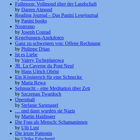
Fullmoon: Vollmond über der Landschaft
by
Darren Almond
Reading Journal – Das Panini Lesejournal
by
Panini books
Nostromo
by
Joseph Conrad
Kegeljungen-Anekdoten
Ganz zu schweigen von: Offene Rechnung
by
Philippe Djian
Ist es Liebe
by
Valery Tscheplanowa
JR. La Caverne du Pont Neuf
by
Hans Ulrich Obrist
Ein Königreich für eine Schnecke
by
Maria Rewa
Sehnsucht – eine Meditation über Zeit
by
Szczepan Twardoch
Opernball
by
Stefanie Sargnagel
… und dann wurden sie Nazis
by
Martin Haidinger
Die Frau als Mensch: Schamaninnen
by
Ulli Lust
Die letzte Patientin
by
Ulrike Edschmid