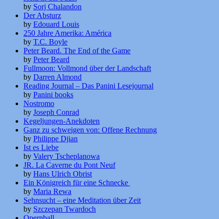
by
Sorj Chalandon
Der Absturz
by
Edouard Louis
250 Jahre Amerika: América
by
T.C. Boyle
Peter Beard. The End of the Game
by
Peter Beard
Fullmoon: Vollmond über der Landschaft
by
Darren Almond
Reading Journal – Das Panini Lesejournal
by
Panini books
Nostromo
by
Joseph Conrad
Kegeljungen-Anekdoten
Ganz zu schweigen von: Offene Rechnung
by
Philippe Djian
Ist es Liebe
by
Valery Tscheplanowa
JR. La Caverne du Pont Neuf
by
Hans Ulrich Obrist
Ein Königreich für eine Schnecke
by
Maria Rewa
Sehnsucht – eine Meditation über Zeit
by
Szczepan Twardoch
Opernball