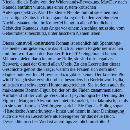
Nicole, die als Baby von der Widerstands-Bewegung MayDay nach
Kanada entführt wurde, aus einer system-kritischen
Außenperspektive. Als ‹Die kleine Nicole› nimmt sie einen fast
jesusartigen Status im Propagandakrieg der beiden verfeindeten
Nachbarstaaten ein, ihr Konterfei hängt in allen öffentlichen
Gebäuden Kanadas. Aus Angst vor einem Anschlag muss sie, vom
Geheimdienst beschützt, unter falschem Namen leben.
Dieser kunstvoll konstruierte Roman ist reichlich mit Spannungs-
Elementen aufgeladen, die das Buch zu einem Pageturner machen
und ihm wohl auch den Booker-Price 2019 eingebracht haben.
Männer spielen darin kaum eine Rolle, sie sind nur negatives
Beiwerk, quasi der Grund allen Übels. Zu den Leerstellen dieser
Geschichte gehört die Frage, warum die Frauen sich dem allen
klaglos unterwerfen, Hinweise dazu gibt es keine. Der kreative Plot
wird flüssig lesbar erzählt und ist, besonders im Bericht von Lydia,
stilistisch mit schwarzem Humor angereichert. Sie ist denn auch die
markanteste Roman-Figur, bei der oft die Fäden zusammenlaufen.
Auffallend ist der völlige Verzicht auf psychologische Deutung der
Figuren, Margaret Atwood berichtet distanziert, fast lakonisch, so als
ob sie von historisch Verbürgtem spricht. Sie fügt als Epilog sogar
«Historische Anmerkungen» hinzu und nennt in ihrer Danksagung
auch die vielen Leserbriefe als Ideengeber für das neue Buch.
Dessen literarischer Wert ist allerdings ziemlich umstritten!