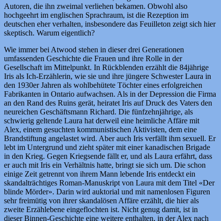
Autoren, die ihn zweimal verliehen bekamen. Obwohl also
hochgeehrt im englischen Sprachraum, ist die Rezeption im
deutschen eher verhalten, insbesondere das Feuilleton zeigt sich hier
skeptisch. Warum eigentlich?
Wie immer bei Atwood stehen in dieser drei Generationen
umfassenden Geschichte die Frauen und ihre Rolle in der
Gesellschaft im Mittelpunkt. In Rückblenden erzählt die 84jährige
Iris als Ich-Erzählerin, wie sie und ihre jüngere Schwester Laura in
den 1930er Jahren als wohlbehütete Töchter eines erfolgreichen
Fabrikanten in Ontario aufwachsen. Als in der Depression die Firma
an den Rand des Ruins gerät, heiratet Iris auf Druck des Vaters den
neureichen Geschäftsmann Richard. Die fünfzehnjährige, als
schwierig geltende Laura hat derweil eine heimliche Affäre mit
Alex, einem gesuchten kommunistischen Aktivisten, dem eine
Brandstiftung angelastet wird. Aber auch Iris verfällt ihm sexuell. Er
lebt im Untergrund und zieht später mit einer kanadischen Brigade
in den Krieg. Gegen Kriegsende fällt er, und als Laura erfährt, dass
er auch mit Iris ein Verhältnis hatte, bringt sie sich um. Die schon
einige Zeit getrennt von ihrem Mann lebende Iris entdeckt ein
skandalträchtiges Roman-Manuskript von Laura mit dem Titel «Der
blinde Mörder». Darin wird auktorial und mit namenlosen Figuren
sehr freimütig von ihrer skandalösen Affäre erzählt, die hier als
zweite Erzählebene eingeflochten ist. Nicht genug damit, ist in
dieser Binnen-Geschichte eine weitere enthalten, in der Alex nach