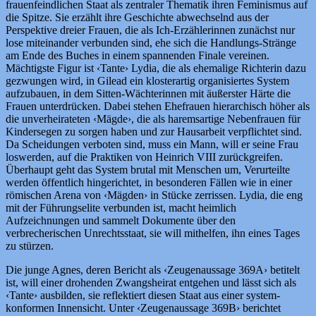
frauenfeindlichen Staat als zentraler Thematik ihren Feminismus auf
die Spitze. Sie erzählt ihre Geschichte abwechselnd aus der
Perspektive dreier Frauen, die als Ich-Erzählerinnen zunächst nur
lose miteinander verbunden sind, ehe sich die Handlungs-Stränge
am Ende des Buches in einem spannenden Finale vereinen.
Mächtigste Figur ist ‹Tante› Lydia, die als ehemalige Richterin dazu
gezwungen wird, in Gilead ein klosterartig organisiertes System
aufzubauen, in dem Sitten-Wächterinnen mit äußerster Härte die
Frauen unterdrücken. Dabei stehen Ehefrauen hierarchisch höher als
die unverheirateten ‹Mägde›, die als haremsartige Nebenfrauen für
Kindersegen zu sorgen haben und zur Hausarbeit verpflichtet sind.
Da Scheidungen verboten sind, muss ein Mann, will er seine Frau
loswerden, auf die Praktiken von Heinrich VIII zurückgreifen.
Überhaupt geht das System brutal mit Menschen um, Verurteilte
werden öffentlich hingerichtet, in besonderen Fällen wie in einer
römischen Arena von ‹Mägden› in Stücke zerrissen. Lydia, die eng
mit der Führungselite verbunden ist, macht heimlich
Aufzeichnungen und sammelt Dokumente über den
verbrecherischen Unrechtsstaat, sie will mithelfen, ihn eines Tages
zu stürzen.
Die junge Agnes, deren Bericht als ‹Zeugenaussage 369A› betitelt
ist, will einer drohenden Zwangsheirat entgehen und lässt sich als
‹Tante› ausbilden, sie reflektiert diesen Staat aus einer system-
konformen Innensicht. Unter ‹Zeugenaussage 369B› berichtet