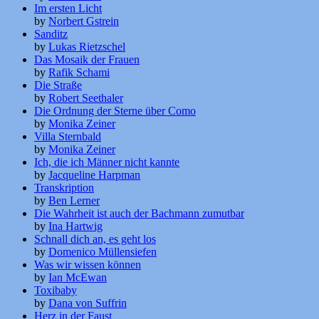
Im ersten Licht
by
Norbert Gstrein
Sanditz
by
Lukas Rietzschel
Das Mosaik der Frauen
by
Rafik Schami
Die Straße
by
Robert Seethaler
Die Ordnung der Sterne über Como
by
Monika Zeiner
Villa Sternbald
by
Monika Zeiner
Ich, die ich Männer nicht kannte
by
Jacqueline Harpman
Transkription
by
Ben Lerner
Die Wahrheit ist auch der Bachmann zumutbar
by
Ina Hartwig
Schnall dich an, es geht los
by
Domenico Müllensiefen
Was wir wissen können
by
Ian McEwan
Toxibaby
by
Dana von Suffrin
Herz in der Faust