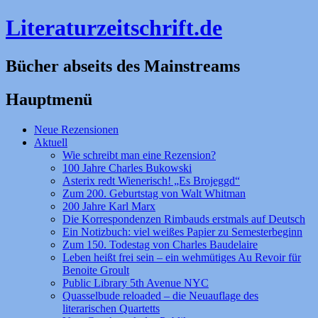
Literaturzeitschrift.de
Bücher abseits des Mainstreams
Hauptmenü
Zum
Neue Rezensionen
Inhalt
Aktuell
springen
Wie schreibt man eine Rezension?
100 Jahre Charles Bukowski
Asterix redt Wienerisch! „Es Brojeggd“
Zum 200. Geburtstag von Walt Whitman
200 Jahre Karl Marx
Die Korrespondenzen Rimbauds erstmals auf Deutsch
Ein Notizbuch: viel weißes Papier zu Semesterbeginn
Zum 150. Todestag von Charles Baudelaire
Leben heißt frei sein – ein wehmütiges Au Revoir für
Benoite Groult
Public Library 5th Avenue NYC
Quasselbude reloaded – die Neuauflage des
literarischen Quartetts