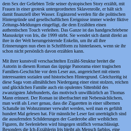
dem Sex der Geliebten Teile seiner dystopischen Story erzählt, mit
Frauen in einer grotesk untergeordneten Sklavenrolle, er hält sich
damit finanziell über Wasser. Ergänzend werden für die politischen
Hintergründe und gesellschaftlichen Ereignisse immer wieder fiktive
Zeitungs-Meldungen eingefügt, die dem Erzählten einen
authentischen Touch verleihen. Das Ganze ist das handgeschriebene
Manuskript von Iris, die 1999 stirbt. Sie wendet sich damit direkt an
ihre in der Welt herumgeisternde Enkelin, um ihr all ihre
Erinnerungen nun eben in Schriftform zu hinterlassen, wenn sie ihr
schon nicht persönlich davon erzählen kann.
Mit ihrer kunstvoll verschachtelten Erzähl-Struktur breitet die
Autorin in diesem Roman das üppige Panorama einer tragischen
Familien-Geschichte vor dem Leser aus, angereichert mit einem
interessanten sozialen und historischen Hintergrund. Gleichzeitig ist
diese Saga vom allmählichen Niedergang einer einst stolzen, reichen
und glücklichen Familie auch ein opulentes Sittenbild des
zwanzigsten Jahrhunderts, das motivisch unwillkürlich an Thomas
Mann erinnert. Der Roman ist überfrachtet mit Nebensächlichem,
man weiß als Leser genau, dass die Zigaretten in einer silbernen
Schatulle im Wohnzimmer verwahrt werden, weil man es gefühlt
hundert Mal gelesen hat. Für männliche Leser fast unerträglich sind
die ausufernden Schilderungen der Garderobe aller weiblichen
Figuren, ihr Seelenleben wird hingegen sträflich vernachlässigt.
Besonders die Ich-Erzählerin Iris bleibt als Mensch farblos, eine