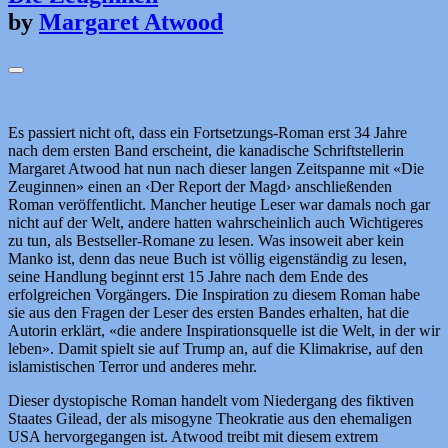
by
Margaret Atwood
Es passiert nicht oft, dass ein Fortsetzungs-Roman erst 34 Jahre
nach dem ersten Band erscheint, die kanadische Schriftstellerin
Margaret Atwood hat nun nach dieser langen Zeitspanne mit «Die
Zeuginnen» einen an ‹Der Report der Magd› anschließenden
Roman veröffentlicht. Mancher heutige Leser war damals noch gar
nicht auf der Welt, andere hatten wahrscheinlich auch Wichtigeres
zu tun, als Bestseller-Romane zu lesen. Was insoweit aber kein
Manko ist, denn das neue Buch ist völlig eigenständig zu lesen,
seine Handlung beginnt erst 15 Jahre nach dem Ende des
erfolgreichen Vorgängers. Die Inspiration zu diesem Roman habe
sie aus den Fragen der Leser des ersten Bandes erhalten, hat die
Autorin erklärt, «die andere Inspirationsquelle ist die Welt, in der wir
leben». Damit spielt sie auf Trump an, auf die Klimakrise, auf den
islamistischen Terror und anderes mehr.
Dieser dystopische Roman handelt vom Niedergang des fiktiven
Staates Gilead, der als misogyne Theokratie aus den ehemaligen
USA hervorgegangen ist. Atwood treibt mit diesem extrem