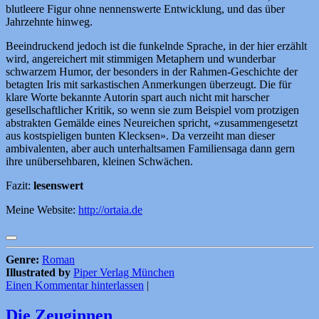
blutleere Figur ohne nennenswerte Entwicklung, und das über
Jahrzehnte hinweg.
Beeindruckend jedoch ist die funkelnde Sprache, in der hier erzählt
wird, angereichert mit stimmigen Metaphern und wunderbar
schwarzem Humor, der besonders in der Rahmen-Geschichte der
betagten Iris mit sarkastischen Anmerkungen überzeugt. Die für
klare Worte bekannte Autorin spart auch nicht mit harscher
gesellschaftlicher Kritik, so wenn sie zum Beispiel vom protzigen
abstrakten Gemälde eines Neureichen spricht, «zusammengesetzt
aus kostspieligen bunten Klecksen». Da verzeiht man dieser
ambivalenten, aber auch unterhaltsamen Familiensaga dann gern
ihre unübersehbaren, kleinen Schwächen.
Fazit:
lesenswert
Meine Website:
http://ortaia.de
Genre:
Roman
Illustrated by
Piper Verlag München
Einen Kommentar hinterlassen
|
Die Zeuginnen