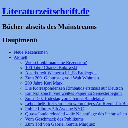
Literaturzeitschrift.de
Bücher abseits des Mainstreams
Hauptmenü
Zum
Neue Rezensionen
Inhalt
Aktuell
springen
Wie schreibt man eine Rezension?
100 Jahre Charles Bukowski
Asterix redt Wienerisch! „Es Brojeggd“
Zum 200. Geburtstag von Walt Whitman
200 Jahre Karl Marx
Die Korrespondenzen Rimbauds erstmals auf Deutsch
Ein Notizbuch: viel weißes Papier zu Semesterbeginn
Zum 150. Todestag von Charles Baudelaire
Leben heißt frei sein – ein wehmütiges Au Revoir für Be
Public Library 5th Avenue NYC
Quasselbude reloaded – die Neuauflage des literarischen 
Vom Geschmack des Publikums
Zum Tod von Gabriel Garcia Marquez