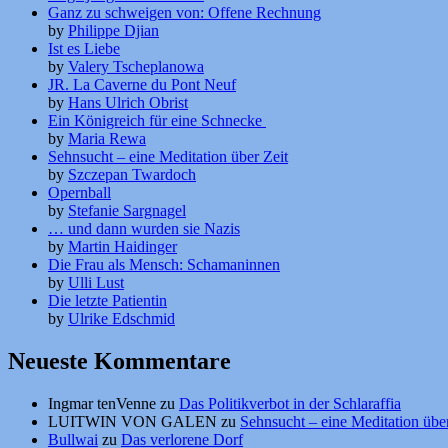
Ganz zu schweigen von: Offene Rechnung
by
Philippe Djian
Ist es Liebe
by
Valery Tscheplanowa
JR. La Caverne du Pont Neuf
by
Hans Ulrich Obrist
Ein Königreich für eine Schnecke
by
Maria Rewa
Sehnsucht – eine Meditation über Zeit
by
Szczepan Twardoch
Opernball
by
Stefanie Sargnagel
… und dann wurden sie Nazis
by
Martin Haidinger
Die Frau als Mensch: Schamaninnen
by
Ulli Lust
Die letzte Patientin
by
Ulrike Edschmid
Neueste Kommentare
Ingmar tenVenne
zu
Das Politikverbot in der Schlaraffia
LUITWIN VON GALEN
zu
Sehnsucht – eine Meditation über
Bullwai
zu
Das verlorene Dorf