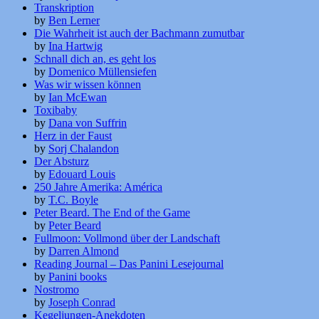
Transkription
by
Ben Lerner
Die Wahrheit ist auch der Bachmann zumutbar
by
Ina Hartwig
Schnall dich an, es geht los
by
Domenico Müllensiefen
Was wir wissen können
by
Ian McEwan
Toxibaby
by
Dana von Suffrin
Herz in der Faust
by
Sorj Chalandon
Der Absturz
by
Edouard Louis
250 Jahre Amerika: América
by
T.C. Boyle
Peter Beard. The End of the Game
by
Peter Beard
Fullmoon: Vollmond über der Landschaft
by
Darren Almond
Reading Journal – Das Panini Lesejournal
by
Panini books
Nostromo
by
Joseph Conrad
Kegeljungen-Anekdoten