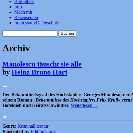
Bibliothek
Info
Mach mit!
Rezensenten
Impressum/Datenschutz
Suchen
nach:
Archiv
Manolescu täuscht sie alle
by
Heinz Bruno Hart
Der Bekanntheitsgrad des Hochstaplers Georges Manolesu, der A
seinem Roman
»Bekenntnisse des Hochstaplers Felix Krull«
verarb
Hoteldieb und Heiratsschwindler.
Weiterlesen
→
Genre:
Kriminalliteratur
Illustrated by
Edition Corsar