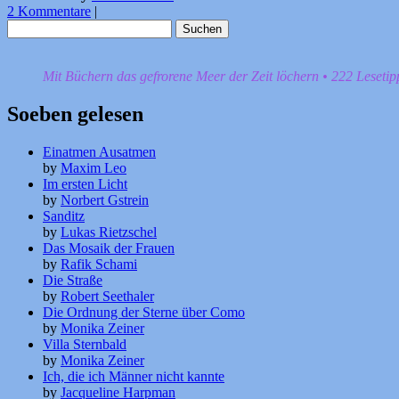
2 Kommentare
|
Suchen
nach:
Mit Büchern das gefrorene Meer der Zeit löchern • 222 Leseti
Soeben gelesen
Einatmen Ausatmen
by
Maxim Leo
Im ersten Licht
by
Norbert Gstrein
Sanditz
by
Lukas Rietzschel
Das Mosaik der Frauen
by
Rafik Schami
Die Straße
by
Robert Seethaler
Die Ordnung der Sterne über Como
by
Monika Zeiner
Villa Sternbald
by
Monika Zeiner
Ich, die ich Männer nicht kannte
by
Jacqueline Harpman