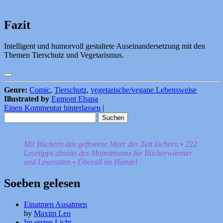
Fazit
Intelligent und humorvoll gestaltete Auseinandersetzung mit den
Themen Tierschutz und Vegetarismus.
Genre:
Comic
,
Tierschutz
,
vegetarische/vegane Lebensweise
Illustrated by
Egmont Ehapa
Einen Kommentar hinterlassen
|
Suchen
nach:
Mit Büchern das gefrorene Meer der Zeit löchern • 222
Lesetipps abseits des Mainstreams für Bücherwürmer
und Leseratten • Überall im Handel
Soeben gelesen
Einatmen Ausatmen
by
Maxim Leo
Im ersten Licht