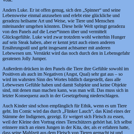
Anders Luke. Er ist offen genug, sich den „Spinner“ und seine
Lebensweise einmal anzusehen und erlebt eine glückliche und
geradezu heilsame Art und Weise, wie Tiere und Menschen
miteinander umgehen könnten. Diese heile Welt springt geradezu
von den Panels auf die Leser*innen über und vermittelt
Glücksgefühle. Luke wird zwar trotzdem wohl weiterhin Hunger
auf sein Steak haben, aber er kennt jetzt auch einen anderen
Ernährungsstil und geht insgesamt achtsamer mit anderen
Lebewesen um. Verstärkt wird das noch durch den in Lebensgefahr
geratenen Jolly Jumper.
Außerdem drücken in den Panels die Tiere ihre Gefühle sowohl im
Positiven als auch im Negativen (Angst, Qual) sehr gut aus – so
wird im wahrsten Sinn des Wortes bildlich dargestellt, dass alle
Lebewesen Gefühle haben und damit Subjekte und keine Objekte
sind, mit denen man machen kann, was man will. Das muss sich in
letzter Konsequenz auch in der Gesetzgebung niederschlagen.
Auch Kinder sind schon empfänglich für Ethik, wenn es um Tiere
geht. Im Comic wird das durch „Flinker Lauch“, das Kind eines der
Stämme der Indigenen, gezeigt. Er weigert sich Fleisch zu essen,
weil der Kleine den Vortrag eines Tierschützers gehört hat. Ich selbst
erinnere mich an einen Jungen in der Kita, der, als er erfahren hatte,
dass seine Mahlzeit aus dem Fleisch von Tieren gemacht ist und