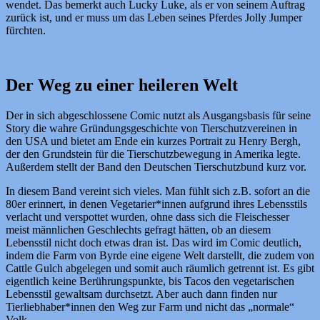
wendet. Das bemerkt auch Lucky Luke, als er von seinem Auftrag
zurück ist, und er muss um das Leben seines Pferdes Jolly Jumper
fürchten.
Der Weg zu einer heileren Welt
Der in sich abgeschlossene Comic nutzt als Ausgangsbasis für seine
Story die wahre Gründungsgeschichte von Tierschutzvereinen in
den USA und bietet am Ende ein kurzes Portrait zu Henry Bergh,
der den Grundstein für die Tierschutzbewegung in Amerika legte.
Außerdem stellt der Band den Deutschen Tierschutzbund kurz vor.
In diesem Band vereint sich vieles. Man fühlt sich z.B. sofort an die
80er erinnert, in denen Vegetarier*innen aufgrund ihres Lebensstils
verlacht und verspottet wurden, ohne dass sich die Fleischesser
meist männlichen Geschlechts gefragt hätten, ob an diesem
Lebensstil nicht doch etwas dran ist. Das wird im Comic deutlich,
indem die Farm von Byrde eine eigene Welt darstellt, die zudem von
Cattle Gulch abgelegen und somit auch räumlich getrennt ist. Es gibt
eigentlich keine Berührungspunkte, bis Tacos den vegetarischen
Lebensstil gewaltsam durchsetzt. Aber auch dann finden nur
Tierliebhaber*innen den Weg zur Farm und nicht das „normale“
Volk.