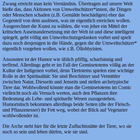
Zwang erreicht man kein Verständnis. Übertragen auf unsere Welt
hieße das, dass Aktionen von Umweltschützer*innen, die Dingen
oder Menschen schaden (z.B. Gemälde beschädigen) eher das
Gegenteil von dem auslösen, was sie eigentlich erreichen wollen.
Ausgerechnet die Kunst zu wählen, die von jeher ein Mittel der
kritischen Auseinandersetzung mit der Welt ist und diese intelligent
spiegelt, geht völlig am Umweltschutzgedanken vorbei und spielt
dazu noch denjenigen in die Hände, gegen die die Umweltschützer*
eigentlich vorgehen wollen, wie z.B. Öllobbyisten.
Ansonsten ist der Humor wie üblich pfiffig, scharfsinnig und
treffend. Allerdings geht er im Fall der Gemüsetotems völlig an der
Kultur der Indigenen vorbei, denn Tiertotems spielen eine wichtige
Rolle in der Spiritualität: Sie sind Beschützer und Vermittler
zwischen Natur, Diesseits und Jenseits und stellen archetypische
Tiere dar. Wohlwollend könnte man die Gemüsetotems im Comic
vielleicht noch als Versuch werten, auch den Pflanzen ihre
Bedeutung als Lebe- und spirituelle Wesen zuzugestehen.
Humoristisch bekommen allerdings beide Seiten (die der Fleisch-
und Pflanzenesser) ihr Fett weg, wobei der Blick auf Vegetarier
wohlwollender ist.
Die Arche steht hier für die letzte Zufluchtsstätte der Tiere, wo sie
noch so sein und leben dürfen, wie sie sind.