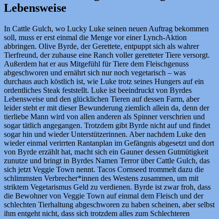
Lebensweise
In Cattle Gulch, wo Lucky Luke seinen neuen Auftrag bekommen
soll, muss er erst einmal die Menge vor einer Lynch-Aktion
abbringen. Olive Byrde, der Gerettete, entpuppt sich als wahrer
Tierfreund, der zuhause eine Ranch voller geretteter Tiere versorgt.
Außerdem hat er aus Mitgefühl für Tiere dem Fleischgenuss
abgeschworen und ernährt sich nur noch vegetarisch – was
durchaus auch köstlich ist, wie Luke trotz seines Hungers auf ein
ordentliches Steak feststellt. Luke ist beeindruckt von Byrdes
Lebensweise und den glücklichen Tieren auf dessen Farm, aber
leider steht er mit dieser Bewunderung ziemlich allein da, denn der
tierliebe Mann wird von allen anderen als Spinner verschrien und
sogar tätlich angegangen. Trotzdem gibt Byrde nicht auf und findet
sogar hin und wieder Unterstützerinnen. Aber nachdem Luke den
wieder einmal verirrten Rantanplan im Gefängnis abgesetzt und dort
von Byrde erzählt hat, macht sich ein Gauner dessen Gutmütigkeit
zunutze und bringt in Byrdes Namen Terror über Cattle Gulch, das
sich jetzt Veggie Town nennt. Tacos Cornseed trommelt dazu die
schlimmsten Verbrecher*innen des Westens zusammen, um mit
striktem Vegetarismus Geld zu verdienen. Byrde ist zwar froh, dass
die Bewohner von Veggie Town auf einmal dem Fleisch und der
schlechten Tierhaltung abgeschworen zu haben scheinen, aber selbst
ihm entgeht nicht, dass sich trotzdem alles zum Schlechteren