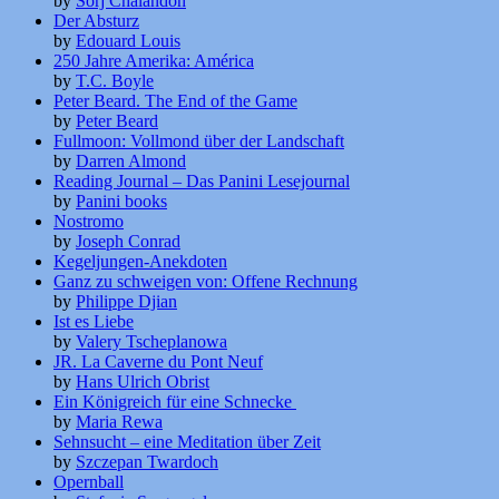
by
Sorj Chalandon
Der Absturz
by
Edouard Louis
250 Jahre Amerika: América
by
T.C. Boyle
Peter Beard. The End of the Game
by
Peter Beard
Fullmoon: Vollmond über der Landschaft
by
Darren Almond
Reading Journal – Das Panini Lesejournal
by
Panini books
Nostromo
by
Joseph Conrad
Kegeljungen-Anekdoten
Ganz zu schweigen von: Offene Rechnung
by
Philippe Djian
Ist es Liebe
by
Valery Tscheplanowa
JR. La Caverne du Pont Neuf
by
Hans Ulrich Obrist
Ein Königreich für eine Schnecke
by
Maria Rewa
Sehnsucht – eine Meditation über Zeit
by
Szczepan Twardoch
Opernball