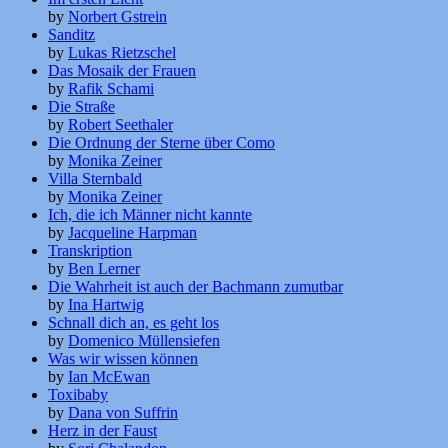
by
Norbert Gstrein
Sanditz
by
Lukas Rietzschel
Das Mosaik der Frauen
by
Rafik Schami
Die Straße
by
Robert Seethaler
Die Ordnung der Sterne über Como
by
Monika Zeiner
Villa Sternbald
by
Monika Zeiner
Ich, die ich Männer nicht kannte
by
Jacqueline Harpman
Transkription
by
Ben Lerner
Die Wahrheit ist auch der Bachmann zumutbar
by
Ina Hartwig
Schnall dich an, es geht los
by
Domenico Müllensiefen
Was wir wissen können
by
Ian McEwan
Toxibaby
by
Dana von Suffrin
Herz in der Faust