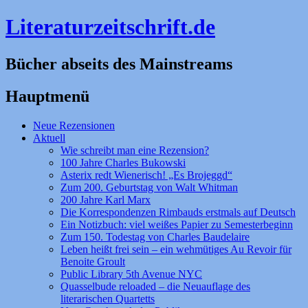
Literaturzeitschrift.de
Bücher abseits des Mainstreams
Hauptmenü
Zum
Neue Rezensionen
Inhalt
Aktuell
springen
Wie schreibt man eine Rezension?
100 Jahre Charles Bukowski
Asterix redt Wienerisch! „Es Brojeggd“
Zum 200. Geburtstag von Walt Whitman
200 Jahre Karl Marx
Die Korrespondenzen Rimbauds erstmals auf Deutsch
Ein Notizbuch: viel weißes Papier zu Semesterbeginn
Zum 150. Todestag von Charles Baudelaire
Leben heißt frei sein – ein wehmütiges Au Revoir für
Benoite Groult
Public Library 5th Avenue NYC
Quasselbude reloaded – die Neuauflage des
literarischen Quartetts