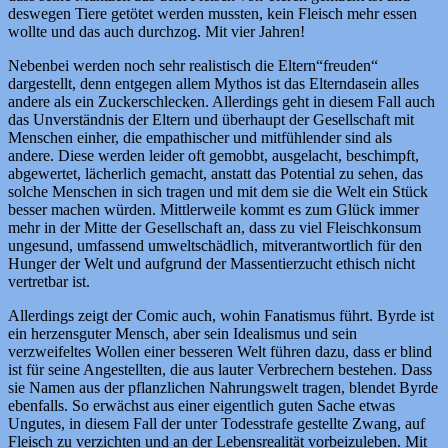
deswegen Tiere getötet werden mussten, kein Fleisch mehr essen
wollte und das auch durchzog. Mit vier Jahren!
Nebenbei werden noch sehr realistisch die Eltern“freuden“
dargestellt, denn entgegen allem Mythos ist das Elterndasein alles
andere als ein Zuckerschlecken. Allerdings geht in diesem Fall auch
das Unverständnis der Eltern und überhaupt der Gesellschaft mit
Menschen einher, die empathischer und mitfühlender sind als
andere. Diese werden leider oft gemobbt, ausgelacht, beschimpft,
abgewertet, lächerlich gemacht, anstatt das Potential zu sehen, das
solche Menschen in sich tragen und mit dem sie die Welt ein Stück
besser machen würden. Mittlerweile kommt es zum Glück immer
mehr in der Mitte der Gesellschaft an, dass zu viel Fleischkonsum
ungesund, umfassend umweltschädlich, mitverantwortlich für den
Hunger der Welt und aufgrund der Massentierzucht ethisch nicht
vertretbar ist.
Allerdings zeigt der Comic auch, wohin Fanatismus führt. Byrde ist
ein herzensguter Mensch, aber sein Idealismus und sein
verzweifeltes Wollen einer besseren Welt führen dazu, dass er blind
ist für seine Angestellten, die aus lauter Verbrechern bestehen. Dass
sie Namen aus der pflanzlichen Nahrungswelt tragen, blendet Byrde
ebenfalls. So erwächst aus einer eigentlich guten Sache etwas
Ungutes, in diesem Fall der unter Todesstrafe gestellte Zwang, auf
Fleisch zu verzichten und an der Lebensrealität vorbeizuleben. Mit