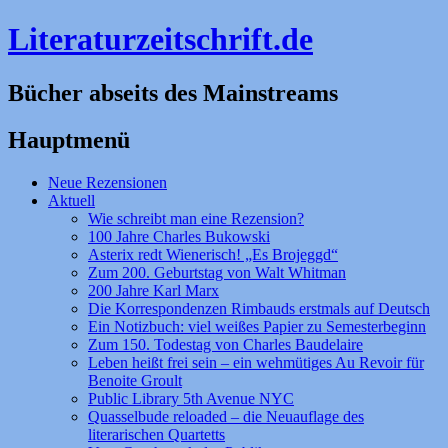
Literaturzeitschrift.de
Bücher abseits des Mainstreams
Hauptmenü
Zum
Neue Rezensionen
Inhalt
Aktuell
springen
Wie schreibt man eine Rezension?
100 Jahre Charles Bukowski
Asterix redt Wienerisch! „Es Brojeggd“
Zum 200. Geburtstag von Walt Whitman
200 Jahre Karl Marx
Die Korrespondenzen Rimbauds erstmals auf Deutsch
Ein Notizbuch: viel weißes Papier zu Semesterbeginn
Zum 150. Todestag von Charles Baudelaire
Leben heißt frei sein – ein wehmütiges Au Revoir für
Benoite Groult
Public Library 5th Avenue NYC
Quasselbude reloaded – die Neuauflage des
literarischen Quartetts