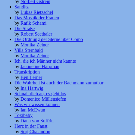
by
Norbert Gstrein
Sanditz
by
Lukas Rietzschel
Das Mosaik der Frauen
by
Rafik Schami
Die Straße
by
Robert Seethaler
Die Ordnung der Sterne über Como
by
Monika Zeiner
Villa Sternbald
by
Monika Zeiner
Ich, die ich Männer nicht kannte
by
Jacqueline Harpman
Transkription
by
Ben Lerner
Die Wahrheit ist auch der Bachmann zumutbar
by
Ina Hartwig
Schnall dich an, es geht los
by
Domenico Müllensiefen
Was wir wissen können
by
Ian McEwan
Toxibaby
by
Dana von Suffrin
Herz in der Faust
by
Sorj Chalandon