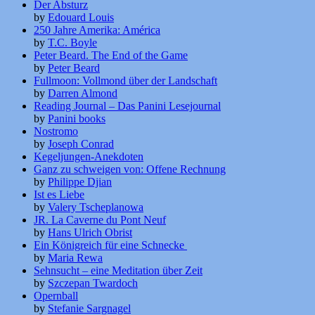
Der Absturz
by
Edouard Louis
250 Jahre Amerika: América
by
T.C. Boyle
Peter Beard. The End of the Game
by
Peter Beard
Fullmoon: Vollmond über der Landschaft
by
Darren Almond
Reading Journal – Das Panini Lesejournal
by
Panini books
Nostromo
by
Joseph Conrad
Kegeljungen-Anekdoten
Ganz zu schweigen von: Offene Rechnung
by
Philippe Djian
Ist es Liebe
by
Valery Tscheplanowa
JR. La Caverne du Pont Neuf
by
Hans Ulrich Obrist
Ein Königreich für eine Schnecke
by
Maria Rewa
Sehnsucht – eine Meditation über Zeit
by
Szczepan Twardoch
Opernball
by
Stefanie Sargnagel