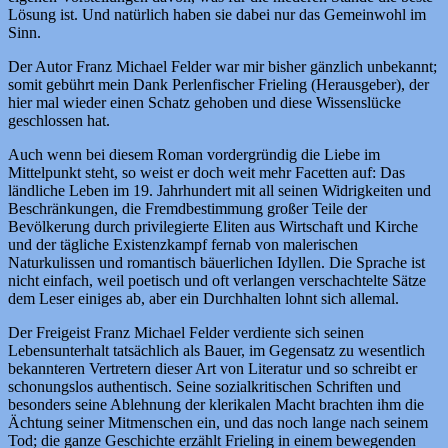
Lösung ist. Und natürlich haben sie dabei nur das Gemeinwohl im
Sinn.
Der Autor Franz Michael Felder war mir bisher gänzlich unbekannt;
somit gebührt mein Dank Perlenfischer Frieling (Herausgeber), der
hier mal wieder einen Schatz gehoben und diese Wissenslücke
geschlossen hat.
Auch wenn bei diesem Roman vordergründig die Liebe im
Mittelpunkt steht, so weist er doch weit mehr Facetten auf: Das
ländliche Leben im 19. Jahrhundert mit all seinen Widrigkeiten und
Beschränkungen, die Fremdbestimmung großer Teile der
Bevölkerung durch privilegierte Eliten aus Wirtschaft und Kirche
und der tägliche Existenzkampf fernab von malerischen
Naturkulissen und romantisch bäuerlichen Idyllen. Die Sprache ist
nicht einfach, weil poetisch und oft verlangen verschachtelte Sätze
dem Leser einiges ab, aber ein Durchhalten lohnt sich allemal.
Der Freigeist Franz Michael Felder verdiente sich seinen
Lebensunterhalt tatsächlich als Bauer, im Gegensatz zu wesentlich
bekannteren Vertretern dieser Art von Literatur und so schreibt er
schonungslos authentisch. Seine sozialkritischen Schriften und
besonders seine Ablehnung der klerikalen Macht brachten ihm die
Ächtung seiner Mitmenschen ein, und das noch lange nach seinem
Tod; die ganze Geschichte erzählt Frieling in einem bewegenden