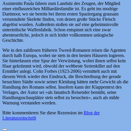
Assistentin Paula fahren zum Landsitz des Zeugen, der Mitglied
einer einflussreichen Milliardärsfamilie ist. Es geht ins modrige
Dartmoor, wo sie bereits bei ihrem ersten Spaziergang grausam
verunstaltete Skelette finden, von denen große Stücke Fleisch
abgelöst wurden. Außerdem stoßen sie auf eine geheimnisvolle
unterirdische Waffenfabrik. Schon entspinnt sich eine zwar
abenteuerliche, jedoch in sich leider vollkommen unlogische
Geschichte.
Wie in den zahllosen früheren Tweed-Romanen reisen die Agenten
durch halb Europa, wobei sie stets in den besten Häusern logieren.
Sie hinterlassen eine Spur der Verwüstung, wobei ihnen selbst kein
Haar gekrümmt wird, obwohl der weltbeste Serienkiller auf den
Ermittler anlegt. Colin Forbes (1923-2006) vermittelt auch mit
diesem Werk wieder den Eindruck, die Beschreibung der gerade
besuchten Städte sowie seiner Kleidung hätten mehr Gewicht als die
Handlung des Romans selbst. Insofern kann der Klappentext des
Verlages, der Autor sei »als fanatisch Reisender bemüht, seine
Handlungsschauplätze stets selbst zu besuchen«, auch als milde
Warnung verstanden werden.
Bitte kommentieren Sie diese Rezension im
Blog der
Literaturzeitschrift