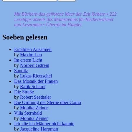
nach:
Mit Büchern das gefrorene Meer der Zeit löchern • 222
Lesetipps abseits des Mainstreams für Bücherwürmer
und Leseratten • Überall im Handel
Soeben gelesen
Einatmen Ausatmen
by
Maxim Leo
Im ersten Licht
by
Norbert Gstrein
Sanditz
by
Lukas Rietzschel
Das Mosaik der Frauen
by
Rafik Schami
Die Straße
by
Robert Seethaler
Die Ordnung der Sterne über Como
by
Monika Zeiner
Villa Sternbald
by
Monika Zeiner
Ich, die ich Männer nicht kannte
by
Jacqueline Harpman