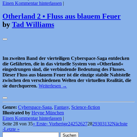
Einen Kommentar hinterlassen
|
Otherland 2 • Fluss aus blauem Feuer
by
Tad Williams
Im zweiten Band der vierteiligen Cyberspace-Saga entdecken
die Gefährten, die in das virtuelle System von »Otherland«
eingedrungen sind, die verbindende Bedeutung des Flusses.
Dieser Fluss aus blauem Feuer ist die einzige stabile Nahtstelle
zwischen den verschiedenen Welten der virtuellen Realität, die
sie durchqueren.
Weiterlesen
→
Genre:
Cyberspace-Saga
,
Fantasy
,
Science-fiction
Illustrated by
Heyne München
Einen Kommentar hinterlassen
|
Seite 28 von 35
« Erste
‹ Vorherige
24
25
26
27
28
29
30
31
32
Nächste
›
Letzte »
Suchen