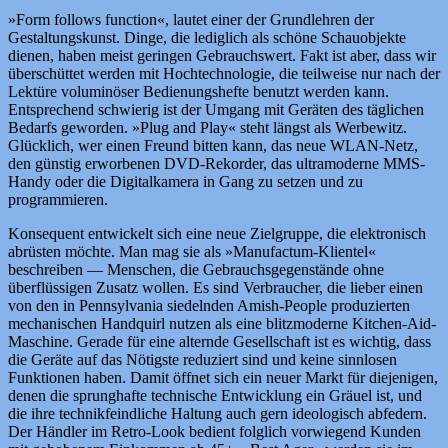
»Form follows function«, lautet einer der Grundlehren der
Gestaltungskunst. Dinge, die lediglich als schöne Schauobjekte
dienen, haben meist geringen Gebrauchswert. Fakt ist aber, dass wir
überschüttet werden mit Hochtechnologie, die teilweise nur nach der
Lektüre voluminöser Bedienungshefte benutzt werden kann.
Entsprechend schwierig ist der Umgang mit Geräten des täglichen
Bedarfs geworden. »Plug and Play« steht längst als Werbewitz.
Glücklich, wer einen Freund bitten kann, das neue WLAN-Netz,
den günstig erworbenen DVD-Rekorder, das ultramoderne MMS-
Handy oder die Digitalkamera in Gang zu setzen und zu
programmieren.
Konsequent entwickelt sich eine neue Zielgruppe, die elektronisch
abrüsten möchte. Man mag sie als »Manufactum-Klientel«
beschreiben — Menschen, die Gebrauchsgegenstände ohne
überflüssigen Zusatz wollen. Es sind Verbraucher, die lieber einen
von den in Pennsylvania siedelnden Amish-People produzierten
mechanischen Handquirl nutzen als eine blitzmoderne Kitchen-Aid-
Maschine. Gerade für eine alternde Gesellschaft ist es wichtig, dass
die Geräte auf das Nötigste reduziert sind und keine sinnlosen
Funktionen haben. Damit öffnet sich ein neuer Markt für diejenigen,
denen die sprunghafte technische Entwicklung ein Gräuel ist, und
die ihre technikfeindliche Haltung auch gern ideologisch abfedern.
Der Händler im Retro-Look bedient folglich vorwiegend Kunden