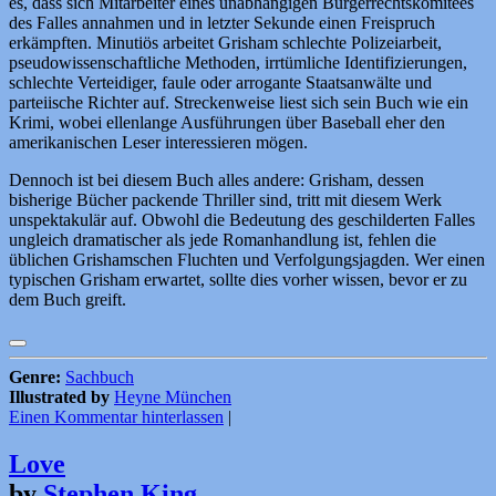
es, dass sich Mitarbeiter eines unabhängigen Bürgerrechtskomitees
des Falles annahmen und in letzter Sekunde einen Freispruch
erkämpften. Minutiös arbeitet Grisham schlechte Polizeiarbeit,
pseudowissenschaftliche Methoden, irrtümliche Identifizierungen,
schlechte Verteidiger, faule oder arrogante Staatsanwälte und
parteiische Richter auf. Streckenweise liest sich sein Buch wie ein
Krimi, wobei ellenlange Ausführungen über Baseball eher den
amerikanischen Leser interessieren mögen.
Dennoch ist bei diesem Buch alles andere: Grisham, dessen
bisherige Bücher packende Thriller sind, tritt mit diesem Werk
unspektakulär auf. Obwohl die Bedeutung des geschilderten Falles
ungleich dramatischer als jede Romanhandlung ist, fehlen die
üblichen Grishamschen Fluchten und Verfolgungsjagden. Wer einen
typischen Grisham erwartet, sollte dies vorher wissen, bevor er zu
dem Buch greift.
Genre:
Sachbuch
Illustrated by
Heyne München
Einen Kommentar hinterlassen
|
Love
by
Stephen King