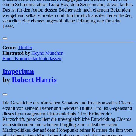
einem Schreibmarathon Long Boy, dem Sensenmann, davon laufen.
Das ist für den Autor, dessen Bücher sich nach eigenem Bekunden
weitgehend selbst schreiben und ihm förmlich aus der Feder fließen,
sicherlich eine ebenso ungewöhnliche Erfahrung wie für seine
Leser.
Genre:
Thriller
Illustrated by
Heyne München
Einen Kommentar hinterlassen
|
Imperium
by
Robert Harris
Die Geschichte des römischen Senators und Rechtsanwaltes Cicero,
erzählt von seinem Diener und Sekretär Tullius Tiro, ist Gegenstand
dieses herausragenden Historienkrimis. Tiro, Erfinder der
Kurzschrift, protokolliert die unvergleichliche Entwicklung Ciceros
vom stotternden und scheuen Jüngling zum selbstbewussten
Machtpolitiker, der auf dem Höhepunkt seiner Karriere die ihm vom
Staat übertragene Macht über Leben und Tod, das »imperium«,