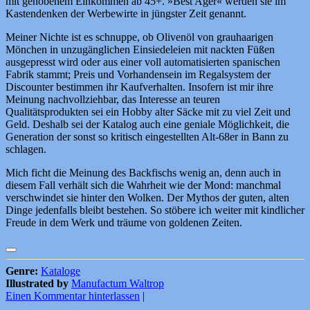
mit gehobenem Einkommen ab 45+. »Best Ager« werden sie im
Kastendenken der Werbewirte in jüngster Zeit genannt.
Meiner Nichte ist es schnuppe, ob Olivenöl von grauhaarigen
Mönchen in unzugänglichen Einsiedeleien mit nackten Füßen
ausgepresst wird oder aus einer voll automatisierten spanischen
Fabrik stammt; Preis und Vorhandensein im Regalsystem der
Discounter bestimmen ihr Kaufverhalten. Insofern ist mir ihre
Meinung nachvollziehbar, das Interesse an teuren
Qualitätsprodukten sei ein Hobby alter Säcke mit zu viel Zeit und
Geld. Deshalb sei der Katalog auch eine geniale Möglichkeit, die
Generation der sonst so kritisch eingestellten Alt-68er in Bann zu
schlagen.
Mich ficht die Meinung des Backfischs wenig an, denn auch in
diesem Fall verhält sich die Wahrheit wie der Mond: manchmal
verschwindet sie hinter den Wolken. Der Mythos der guten, alten
Dinge jedenfalls bleibt bestehen. So stöbere ich weiter mit kindlicher
Freude in dem Werk und träume von goldenen Zeiten.
Genre:
Kataloge
Illustrated by
Manufactum Waltrop
Einen Kommentar hinterlassen
|