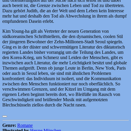
und orientierungslos auf der Suche nach sich selbst ist und dabei
auch bereit ist, die Grenze zwischen Leben und Tod zu übertreten.
Dazu gehört Judith, die an der Welt und dem Leben kein Interesse
mehr hat und deshalb den Tod als Abwechslung in ihrem als dumpf
empfundenen Dasein erlebt.
Kim Young-ha gilt als Vertreter der neuen Generation von
südkoreanischen Schriftstellern, die den dynamischen, coolen Stil
der jüngeren Bewohner der Zehn-Millionen-Stadt Seoul spiegeln.
Ging es in der düster und schwermütigen Literatur des diktatorisch
regierten Landes bisher vorrangig um die Teilung des Landes, um
den Korea-Krieg, um Schmerz und Leiden der Menschen, gibt es
inzwischen auch Literatur, die mehr Leichtigkeit besitzt und globale
Themen aufgreift. Denn ob junge Leute in Berlin, New York, Paris
oder auch in Seoul leben, sie sind mit ähnlichen Problemen
konfrontiert: das Individuum ist isoliert, und die Kommunikation
zwischen den Menschen funktioniert nur noch oberflächlich. So
verschwimmen Grenzen, und der Kitzel im Umgang mit dem
eigenen Leben beginnt bereits dort, wo Bleifüße im Rausch von
Geschwindigkeit und brüllender Musik mit aufgemotzten
Blechschüsseln ziellos durch die Nacht rasen.
Genre:
Romane
Illustrated by
Heyne München