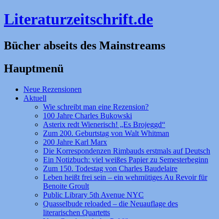
Literaturzeitschrift.de
Bücher abseits des Mainstreams
Hauptmenü
Zum
Neue Rezensionen
Inhalt
Aktuell
springen
Wie schreibt man eine Rezension?
100 Jahre Charles Bukowski
Asterix redt Wienerisch! „Es Brojeggd“
Zum 200. Geburtstag von Walt Whitman
200 Jahre Karl Marx
Die Korrespondenzen Rimbauds erstmals auf Deutsch
Ein Notizbuch: viel weißes Papier zu Semesterbeginn
Zum 150. Todestag von Charles Baudelaire
Leben heißt frei sein – ein wehmütiges Au Revoir für
Benoite Groult
Public Library 5th Avenue NYC
Quasselbude reloaded – die Neuauflage des
literarischen Quartetts