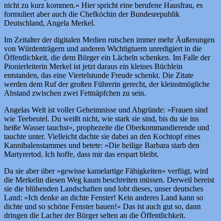
nicht zu kurz kommen.« Hier spricht eine berufene Hausfrau, es
formuliert aber auch die Chefköchin der Bundesrepublik
Deutschland, Angela Merkel.
Im Zeitalter der digitalen Medien rutschen immer mehr Äußerungen
von Würdenträgern und anderen Wichtigtuern unredigiert in die
Öffentlichkeit, die dem Bürger ein Lächeln schenken. Im Falle der
Pionierleiterin Merkel ist jetzt daraus ein kleines Büchlein
entstanden, das eine Viertelstunde Freude schenkt. Die Zitate
werden dem Ruf der großen Führerin gerecht, der kleinstmögliche
Abstand zwischen zwei Fettnäpfchen zu sein.
Angelas Welt ist voller Geheimnisse und Abgründe: »Frauen sind
wie Teebeutel. Du weißt nicht, wie stark sie sind, bis du sie ins
heiße Wasser tauchst«, prophezeite die Oberkommandierende und
tauchte unter. Vielleicht dachte sie dabei an den Kochtopf eines
Kannibalenstammes und betete: »Die heilige Barbara starb den
Martyrertod. Ich hoffe, dass mir das erspart bleibt.
Da sie aber über »gewisse kamelartige Fähigkeiten« verfügt, wird
die Merkelin diesen Weg kaum beschreiten müssen. Derweil bereist
sie die blühenden Landschaften und lobt dieses, unser deutsches
Land: »Ich denke an dichte Fenster! Kein anderes Land kann so
dichte und so schöne Fenster bauen!« Das ist auch gut so, dann
dringen die Lacher der Bürger selten an die Öffentlichkeit.