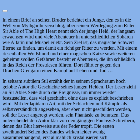
In einem Brief an seinen Bruder berichtet ein Junge, den es in die
Welt von Mythgarthr verschlug, über seinen Werdegang zum Ritter.
Sir Able of The High Heart nennt sich der junge Held, der langsam
erwachsen wird und viele Abenteuer in unterschiedlichen Sphären
wie Alfarin und Muspel erlebt. Sein Ziel ist, das magische Schwert
Eterne zu finden, um damit ein richtiger Ritter zu werden. Mit einem
riesenhaften Wolfshund und einer magischen Katze sowie weiteren
geheimnisvollen Gefährten besteht er Abenteuer, die ihn schließlich
in das Reich der Frostriesen führen. Dort führt er gegen den
Drachen Grengarm einen Kampf auf Leben und Tod …
In seltsam subtilem Stil erzählt der in seinem Sprachraum hoch
gelobte Autor die Geschichte seines jungen Helden. Der Leser zieht
an Sir Ables Seite durch die Ereignisse, um immer wieder
festzustellen, dass viel geschieht, ohne dass es explizit beschrieben
wird. Mit der lapidaren Art, mit der Schlachten und Kämpfe als
selbstverständlich angesehen, aber eben nicht geschildert werden,
soll der Leser angeregt werden, sein Phantasie zu benutzen. Das
unterscheidet den Autor klar von den gängigen Fantasy-Schreibern,
denen das Blut literweise aus der Feder tropft. Die ersten
zweihundert Seiten des Bandes wirken leider wenig
zusammenhängend, erst allmählich kristallisieren sich