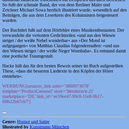
So fußt der schmale Band, der von dem Berliner Maler und
Zeichner Michael Sowa herrlich illustriert wurde, wesentlich auf den
Beiträgen, die aus dem Leserkreis des Kolumnisten beigesteuert
wurden.
Der Buchtitel fußt auf dem Hörfehler eines Musikenthusiasten. Der
verwandelte die vertonten Gedichtzeilen »und aus den Wiesen
steiget / der weiße Nebel wunderbar« aus »Der Mond ist
aufgegangen« von Matthias Claudius folgendermaßen: »und aus
den Wiesen steiget / der weiße Neger Wumbaba«. Es entstand damit
eine poetische Traumgestalt.
Hacke hält das für den besten Beweis seiner im Buch aufgestellten
These, »dass die besseren Liedtexte in den Köpfen der Hörer
entstehen«.
WERBUNG[amazon_link asins=’3888973678′
template=’ProductCarousel’ store=’literaturzeit-21′
marketplace=’DE’ link_id=’ee59ee47-99c8-11e8-9b17-
ff8b22b67eb7′]
Genre:
Humor und Satire
Illustrated by
Kunstmann München