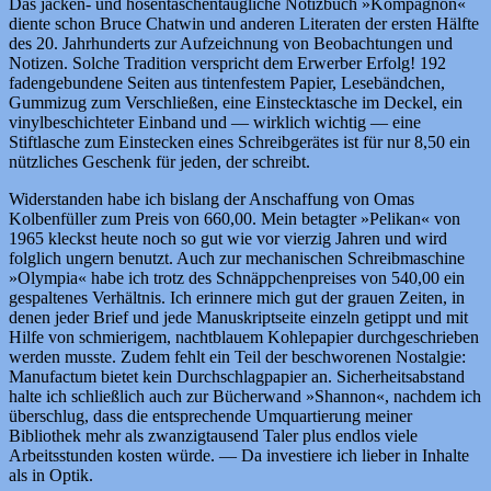
Das jacken- und hosentaschentaugliche Notizbuch »Kompagnon«
diente schon Bruce Chatwin und anderen Literaten der ersten Hälfte
des 20. Jahrhunderts zur Aufzeichnung von Beobachtungen und
Notizen. Solche Tradition verspricht dem Erwerber Erfolg! 192
fadengebundene Seiten aus tintenfestem Papier, Lesebändchen,
Gummizug zum Verschließen, eine Einstecktasche im Deckel, ein
vinylbeschichteter Einband und — wirklich wichtig — eine
Stiftlasche zum Einstecken eines Schreibgerätes ist für nur 8,50 ein
nützliches Geschenk für jeden, der schreibt.
Widerstanden habe ich bislang der Anschaffung von Omas
Kolbenfüller zum Preis von 660,00. Mein betagter »Pelikan« von
1965 kleckst heute noch so gut wie vor vierzig Jahren und wird
folglich ungern benutzt. Auch zur mechanischen Schreibmaschine
»Olympia« habe ich trotz des Schnäppchenpreises von 540,00 ein
gespaltenes Verhältnis. Ich erinnere mich gut der grauen Zeiten, in
denen jeder Brief und jede Manuskriptseite einzeln getippt und mit
Hilfe von schmierigem, nachtblauem Kohlepapier durchgeschrieben
werden musste. Zudem fehlt ein Teil der beschworenen Nostalgie:
Manufactum bietet kein Durchschlagpapier an. Sicherheitsabstand
halte ich schließlich auch zur Bücherwand »Shannon«, nachdem ich
überschlug, dass die entsprechende Umquartierung meiner
Bibliothek mehr als zwanzigtausend Taler plus endlos viele
Arbeitsstunden kosten würde. — Da investiere ich lieber in Inhalte
als in Optik.