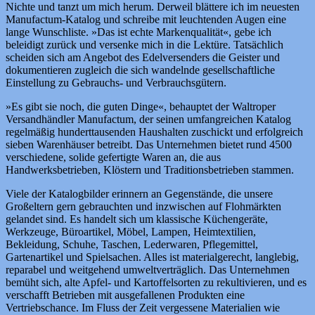
Nichte und tanzt um mich herum. Derweil blättere ich im neuesten
Manufactum-Katalog und schreibe mit leuchtenden Augen eine
lange Wunschliste. »Das ist echte Markenqualität«, gebe ich
beleidigt zurück und versenke mich in die Lektüre. Tatsächlich
scheiden sich am Angebot des Edelversenders die Geister und
dokumentieren zugleich die sich wandelnde gesellschaftliche
Einstellung zu Gebrauchs- und Verbrauchsgütern.
»Es gibt sie noch, die guten Dinge«, behauptet der Waltroper
Versandhändler Manufactum, der seinen umfangreichen Katalog
regelmäßig hunderttausenden Haushalten zuschickt und erfolgreich
sieben Warenhäuser betreibt. Das Unternehmen bietet rund 4500
verschiedene, solide gefertigte Waren an, die aus
Handwerksbetrieben, Klöstern und Traditionsbetrieben stammen.
Viele der Katalogbilder erinnern an Gegenstände, die unsere
Großeltern gern gebrauchten und inzwischen auf Flohmärkten
gelandet sind. Es handelt sich um klassische Küchengeräte,
Werkzeuge, Büroartikel, Möbel, Lampen, Heimtextilien,
Bekleidung, Schuhe, Taschen, Lederwaren, Pflegemittel,
Gartenartikel und Spielsachen. Alles ist materialgerecht, langlebig,
reparabel und weitgehend umweltverträglich. Das Unternehmen
bemüht sich, alte Apfel- und Kartoffelsorten zu rekultivieren, und es
verschafft Betrieben mit ausgefallenen Produkten eine
Vertriebschance. Im Fluss der Zeit vergessene Materialien wie