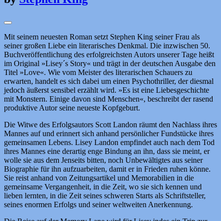
Mit seinem neuesten Roman setzt Stephen King seiner Frau als
seiner großen Liebe ein literarisches Denkmal. Die inzwischen 50.
Buchveröffentlichung des erfolgreichsten Autors unserer Tage heißt
im Original »Lisey´s Story« und trägt in der deutschen Ausgabe den
Titel »Love«. Wie vom Meister des literarischen Schauers zu
erwarten, handelt es sich dabei um einen Psychothriller, der diesmal
jedoch äußerst sensibel erzählt wird. »Es ist eine Liebesgeschichte
mit Monstern. Einige davon sind Menschen«, beschreibt der rasend
produktive Autor seine neueste Kopfgeburt.
Die Witwe des Erfolgsautors Scott Landon räumt den Nachlass ihres
Mannes auf und erinnert sich anhand persönlicher Fundstücke ihres
gemeinsamen Lebens. Lisey Landon empfindet auch nach dem Tod
ihres Mannes eine derartig enge Bindung an ihn, dass sie meint, er
wolle sie aus dem Jenseits bitten, noch Unbewältigtes aus seiner
Biographie für ihn aufzuarbeiten, damit er in Frieden ruhen könne.
Sie reist anhand von Zeitungsartikel und Memorabilien in die
gemeinsame Vergangenheit, in die Zeit, wo sie sich kennen und
lieben lernten, in die Zeit seines schweren Starts als Schriftsteller,
seines enormen Erfolgs und seiner weltweiten Anerkennung.