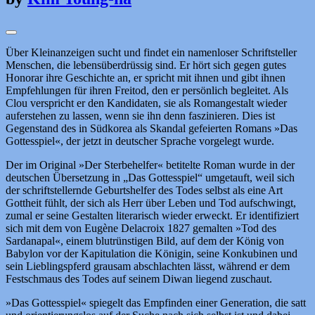
Über Kleinanzeigen sucht und findet ein namenloser Schriftsteller
Menschen, die lebensüberdrüssig sind. Er hört sich gegen gutes
Honorar ihre Geschichte an, er spricht mit ihnen und gibt ihnen
Empfehlungen für ihren Freitod, den er persönlich begleitet. Als
Clou verspricht er den Kandidaten, sie als Romangestalt wieder
auferstehen zu lassen, wenn sie ihn denn faszinieren. Dies ist
Gegenstand des in Südkorea als Skandal gefeierten Romans »Das
Gottesspiel«, der jetzt in deutscher Sprache vorgelegt wurde.
Der im Original »Der Sterbehelfer« betitelte Roman wurde in der
deutschen Übersetzung in „Das Gottesspiel“ umgetauft, weil sich
der schriftstellernde Geburtshelfer des Todes selbst als eine Art
Gottheit fühlt, der sich als Herr über Leben und Tod aufschwingt,
zumal er seine Gestalten literarisch wieder erweckt. Er identifiziert
sich mit dem von Eugène Delacroix 1827 gemalten »Tod des
Sardanapal«, einem blutrünstigen Bild, auf dem der König von
Babylon vor der Kapitulation die Königin, seine Konkubinen und
sein Lieblingspferd grausam abschlachten lässt, während er dem
Festschmaus des Todes auf seinem Diwan liegend zuschaut.
»Das Gottesspiel« spiegelt das Empfinden einer Generation, die satt