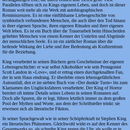
Parallelen öffnen sich zu Kings eigenem Leben, und doch ist dieser
Roman weit mehr als ein Werk mit autobiographischen
Reminiszenzen. Es ist eine einfühlsame Liebesgeschichte von
symbiotisch verbundenen Menschen, die auch über den Tod hinaus
in ihrer eigenen Sprache, ihren eigenen Ritualen und ihrer eigenen
Welt leben. Es ist ein Buch über die Trauerarbeit beim Hinscheiden
geliebter Menschen von einem Kenner der Untiefen und Abgründe
der menschlichen Seele. Es ist ein zärtlicher Roman über die
heilende Wirkung der Liebe und ihre Bedeutung als Kraftzentrum
für die Beziehung.
King verarbeitet in seinen Büchern gern Geschehnisse der eigenen
Lebensgeschichte: er war selbst Alkoholiker wie sein Protagonist
Scott Landon in »Love«, und er ertrug einen durchgeknallten Fan,
der in sein Haus eindrang. Er überlebte einen lebensgefährlichen
Autounfall, den er im siebten Buch von »Der dunkle Turm« bis zum
Klarnamen des Unglücksfahrers verarbeitete. Der King of Horror
bereitet oft intime Details seines Lebens in seinen Romanen auf.
Doch alle Spuren, die er legt, führen letztlich immer zu dem großen
Pool der Mythen und Worte, aus dem der Schriftsteller trinkt: sie
erweisen sich als literarische Fiktion.
In seiner Sprachgewalt wie in seiner Schöpferkraft ist Stephen King
ein literarisches Phänomen. Gleichwohl wirkt es auf den Kenner des
Gesamtwerks so, als schreibe King gegen die Uhr, als wolle er in