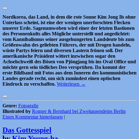
Nordkorea, das Land, in dem die rote Sonne Kim Jong Ils ohne
Unterlass scheint, ist eine der wenigen unerforschten Flecken
unserer Erde. Sagenumwoben wird einer der letzten Bastionen
des Personenkults alles Mögliche unterstellt und angedichtet:
vom Kannibalismus seiner ausgehungerten Landsleute bis zum
Größenwahn des geliebten Führers, der mit Drogen handeln,
wüste Partys feiern und diversen Lastern frönen soll. Der
amerikanische Präsident wittert inzwischen sogar den
Achselschweiß des Bösen von Pjöngjang bis ins Oval Office und
möchte gern sein tödliches Deo versprühen. Da kommt der
erste Bildband mit Fotos aus dem Inneren des kommunistischen
Landes gerade recht, um sich zumindest einen optischen
Eindruck zu verschaffen.
Weiterlesen
→
Genre:
Fotografie
Illustrated by
Rogner & Bernhard bei Zweitausendeins Berlin
Einen Kommentar hinterlassen
|
Das Gottesspiel
by
Kim Young-ha