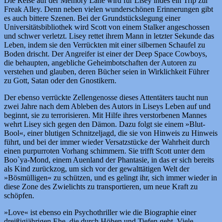
Die Reise auf der Memory Lane wird für Lisey indes ein Trip zur
Freak Alley. Denn neben vielen wunderschönen Erinnerungen gibt
es auch bittere Szenen. Bei der Grundstückslegung einer
Universitätsbibliothek wird Scott von einem Stalker angeschossen
und schwer verletzt. Lisey rettet ihrem Mann in letzter Sekunde das
Leben, indem sie den Verrückten mit einer silbernen Schaufel zu
Boden drischt. Der Angreifer ist einer der Deep Space Cowboys,
die behaupten, angebliche Geheimbotschaften der Autoren zu
verstehen und glauben, deren Bücher seien in Wirklichkeit Führer
zu Gott, Satan oder den Gnostikern.
Der ebenso verrückte Zellengenosse dieses Attentäters taucht nun
zwei Jahre nach dem Ableben des Autors in Liseys Leben auf und
beginnt, sie zu terrorisieren. Mit Hilfe ihres verstorbenen Mannes
wehrt Lisey sich gegen den Dämon. Dazu folgt sie einem »Blut-
Bool«, einer blutigen Schnitzeljagd, die sie von Hinweis zu Hinweis
führt, und bei der immer wieder Versatzstücke der Wahrheit durch
einen purpurroten Vorhang schimmern. Sie trifft Scott unter dem
Boo`ya-Mond, einem Auenland der Phantasie, in das er sich bereits
als Kind zurückzog, um sich vor der gewalttätigen Welt der
»Bösmülligen« zu schützen, und es gelingt ihr, sich immer wieder in
diese Zone des Zwielichts zu transportieren, um neue Kraft zu
schöpfen.
»Love« ist ebenso ein Psychothriller wie die Biographie einer
dreißigjährigen Ehe, die durch Höhen und Tiefen geht. Viele