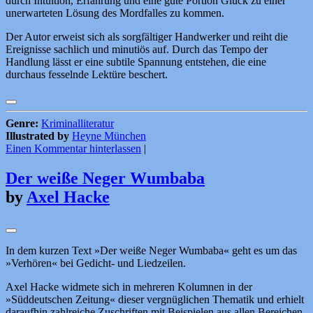
durch Intuition, Erfahrung und eine gute Portion Glück zu einer
unerwarteten Lösung des Mordfalles zu kommen.
Der Autor erweist sich als sorgfältiger Handwerker und reiht die
Ereignisse sachlich und minutiös auf. Durch das Tempo der
Handlung lässt er eine subtile Spannung entstehen, die eine
durchaus fesselnde Lektüre beschert.
Genre:
Kriminalliteratur
Illustrated by
Heyne München
Einen Kommentar hinterlassen
|
Der weiße Neger Wumbaba
by
Axel Hacke
In dem kurzen Text »Der weiße Neger Wumbaba« geht es um das
»Verhören« bei Gedicht- und Liedzeilen.
Axel Hacke widmete sich in mehreren Kolumnen in der
»Süddeutschen Zeitung« dieser vergnüglichen Thematik und erhielt
daraufhin zahlreiche Zuschriften mit Beispielen aus allen Bereichen.