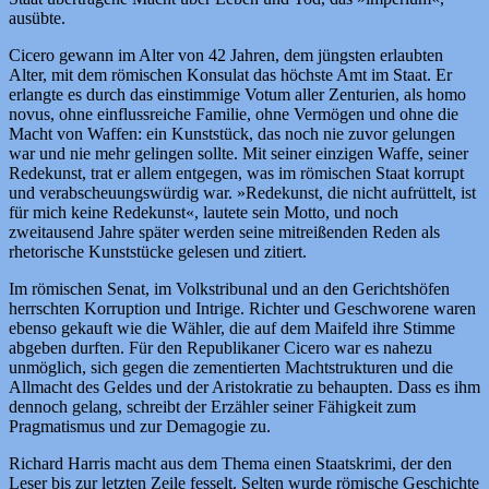
ausübte.
Cicero gewann im Alter von 42 Jahren, dem jüngsten erlaubten
Alter, mit dem römischen Konsulat das höchste Amt im Staat. Er
erlangte es durch das einstimmige Votum aller Zenturien, als homo
novus, ohne einflussreiche Familie, ohne Vermögen und ohne die
Macht von Waffen: ein Kunststück, das noch nie zuvor gelungen
war und nie mehr gelingen sollte. Mit seiner einzigen Waffe, seiner
Redekunst, trat er allem entgegen, was im römischen Staat korrupt
und verabscheuungswürdig war. »Redekunst, die nicht aufrüttelt, ist
für mich keine Redekunst«, lautete sein Motto, und noch
zweitausend Jahre später werden seine mitreißenden Reden als
rhetorische Kunststücke gelesen und zitiert.
Im römischen Senat, im Volkstribunal und an den Gerichtshöfen
herrschten Korruption und Intrige. Richter und Geschworene waren
ebenso gekauft wie die Wähler, die auf dem Maifeld ihre Stimme
abgeben durften. Für den Republikaner Cicero war es nahezu
unmöglich, sich gegen die zementierten Machtstrukturen und die
Allmacht des Geldes und der Aristokratie zu behaupten. Dass es ihm
dennoch gelang, schreibt der Erzähler seiner Fähigkeit zum
Pragmatismus und zur Demagogie zu.
Richard Harris macht aus dem Thema einen Staatskrimi, der den
Leser bis zur letzten Zeile fesselt. Selten wurde römische Geschichte