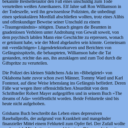
bekannte Bestsellerautor den Fall eines unschuldig zum Tode
verurteilten weißen Amerikaners. Elf Jahre saß Ron Williamson in
der Todeszelle, weil ihn gewissenlose Polizisten, die unbedingt
einen spektakulären Mordfall abschließen wollten, trotz eines Alibis
und offenkundiger Beweise seiner Unschuld zu einem
»Traumgeständnis« nötigten. Danach gingen die Beamten in
gnadenlosen Verhören unter Androhung von Gewalt soweit, von
dem psychisch labilen Mann eine Geschichte zu erpressen, wonach
er geträumt habe, wie der Mord abgelaufen sein könnte. Gemeinsam
mit »verdächtigen« Lügendetektorkurven und Berichten von
Gefängnisspitzeln, die behaupteten, Williamson habe die Tat
gestanden, reichte das aus, ihn anzuklagen und zum Tod durch die
Giftspritze zu verurteilen.
Die Polizei des kleinen Städtchens Ada im »Bibelgürtel« von
Oklahoma hatte zuvor schon zwei Männer, Tommy Ward und Karl
Fontenot, auf diese Weise lebenslang ins Gefängnis befördert. Deren
Fälle war wegen ihrer offensichtlichen Absurdität von dem
Schriftsteller Robert Mayer aufgegriffen und in seinem Buch »The
dreams of Ada« veröffentlicht worden. Beide Fehlurteile sind bis
heute nicht aufgehoben.
Grishams Buch beschreibt das Leben eines depressiven
Baseballprofis, der aufgrund von Krankheit und mangelnder
finanzieller Mittel einem Fehlurteil zum Opfer fiel. Der Zufall wollte