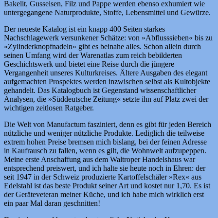
Bakelit, Gusseisen, Filz und Pappe werden ebenso exhumiert wie
untergegangene Naturprodukte, Stoffe, Lebensmittel und Gewürze.
Der neueste Katalog ist ein knapp 400 Seiten starkes
Nachschlagewerk versunkener Schätze: von »Abflusssieben« bis zu
»Zylinderknopfnadeln« gibt es beinahe alles. Schon allein durch
seinen Umfang wird der Warenatlas zum reich bebilderten
Geschichtswerk und bietet eine Reise durch die jüngere
Vergangenheit unseres Kulturkreises. Ältere Ausgaben des elegant
aufgemachten Prospektes werden inzwischen selbst als Kultobjekte
gehandelt. Das Katalogbuch ist Gegenstand wissenschaftlicher
Analysen, die »Süddeutsche Zeitung« setzte ihn auf Platz zwei der
wichtigen zeitlosen Ratgeber.
Die Welt von Manufactum fasziniert, denn es gibt für jeden Bereich
nützliche und weniger nützliche Produkte. Lediglich die teilweise
extrem hohen Preise bremsen mich bislang, bei der feinen Adresse
in Kaufrausch zu fallen, wenn es gilt, die Wohnwelt aufzupeppen.
Meine erste Anschaffung aus dem Waltroper Handelshaus war
entsprechend preiswert, und ich halte sie heute noch in Ehren: der
seit 1947 in der Schweiz produzierte Kartoffelschäler »Rex« aus
Edelstahl ist das beste Produkt seiner Art und kostet nur 1,70. Es ist
der Geräteveteran meiner Küche, und ich habe mich wirklich erst
ein paar Mal daran geschnitten!