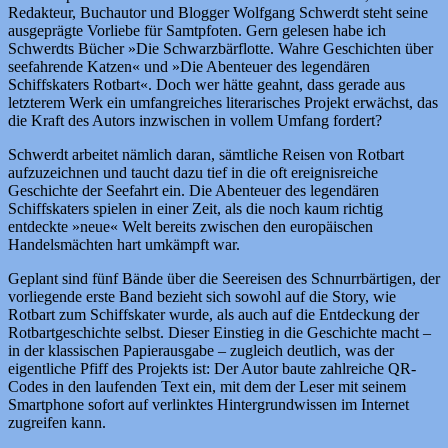
Redakteur, Buchautor und Blogger Wolfgang Schwerdt steht seine
ausgeprägte Vorliebe für Samtpfoten. Gern gelesen habe ich
Schwerdts Bücher »Die Schwarzbärflotte. Wahre Geschichten über
seefahrende Katzen« und »Die Abenteuer des legendären
Schiffskaters Rotbart«. Doch wer hätte geahnt, dass gerade aus
letzterem Werk ein umfangreiches literarisches Projekt erwächst, das
die Kraft des Autors inzwischen in vollem Umfang fordert?
Schwerdt arbeitet nämlich daran, sämtliche Reisen von Rotbart
aufzuzeichnen und taucht dazu tief in die oft ereignisreiche
Geschichte der Seefahrt ein. Die Abenteuer des legendären
Schiffskaters spielen in einer Zeit, als die noch kaum richtig
entdeckte »neue« Welt bereits zwischen den europäischen
Handelsmächten hart umkämpft war.
Geplant sind fünf Bände über die Seereisen des Schnurrbärtigen, der
vorliegende erste Band bezieht sich sowohl auf die Story, wie
Rotbart zum Schiffskater wurde, als auch auf die Entdeckung der
Rotbartgeschichte selbst. Dieser Einstieg in die Geschichte macht –
in der klassischen Papierausgabe – zugleich deutlich, was der
eigentliche Pfiff des Projekts ist: Der Autor baute zahlreiche QR-
Codes in den laufenden Text ein, mit dem der Leser mit seinem
Smartphone sofort auf verlinktes Hintergrundwissen im Internet
zugreifen kann.