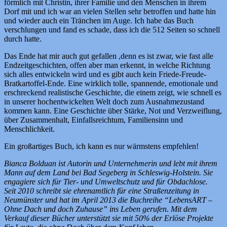
förmlich mit Christin, ihrer Familie und den Menschen in ihrem
Dorf mit und ich war an vielen Stellen sehr betroffen und hatte hin
und wieder auch ein Tränchen im Auge. Ich habe das Buch
verschlungen und fand es schade, dass ich die 512 Seiten so schnell
durch hatte.
Das Ende hat mir auch gut gefallen ,denn es ist zwar, wie fast alle
Endzeitgeschichten, offen aber man erkennt, in welche Richtung
sich alles entwickeln wird und es gibt auch kein Friede-Freude-
Bratkartoffel-Ende. Eine wirklich tolle, spannende, emotionale und
erschreckend realistische Geschichte, die einem zeigt, wie schnell es
in unserer hochentwickelten Welt doch zum Ausnahmezustand
kommen kann. Eine Geschichte über Stärke, Not und Verzweiflung,
über Zusammenhalt, Einfallsreichtum, Familiensinn und
Menschlichkeit.
Ein großartiges Buch, ich kann es nur wärmstens empfehlen!
Bianca Bolduan ist Autorin und Unternehmerin und lebt mit ihrem
Mann auf dem Land bei Bad Segeberg in Schleswig-Holstein. Sie
engagiere sich für Tier- und Umweltschutz und für Obdachlose.
Seit 2010 schreibt sie ehrenamtlich für eine Straßenzeitung in
Neumünster und hat im April 2013 die Buchreihe “LebensART –
Ohne Dach und doch Zuhause” ins Leben gerufen. Mit dem
Verkauf dieser Bücher unterstützt sie mit 50% der Erlöse Projekte