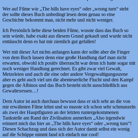
Wer auf Filme wie „The hills have eyes“ oder „wrong turn“ steht
der sollte dieses Buch unbedingt lesen denn genau so eine
Geschichte bekommt man, nicht mehr und nicht weniger.
Ich Persönlich liebe diese beiden Filme, wusste dass das Buch so
sein würde, habe exakt aus diesem Grund gekauft und wurde nicht
enttäuscht denn es hat mir ziemlich gut gefallen!
Wer mit dieser Art nichts anfangen kann der sollte aber die Finger
von dem Buch lassen denn eine große Handlung darf man nicht
erwarten, obwohl ich positiv überrascht war denn ich hatte sogar mit
noch weniger Handlung gerechnet. Es gibt zwar viel Gewalt,
Metzeleien und auch die eine oder andere Vergewaltigungsszene
aber es geht auch viel um die abenteuerliche Flucht und den Kampf
gegen die Albinos und das Buch besteht nicht ausschließlich aus
Gewaltexessen…!
Dem Autor ist auch durchaus bewusst dass er sich sehr an die von
mir erwähnten Filme lehnt und so musste ich schon sehr schmunzeln
als zwei der Hauptfiguren an der letzten runtergekommenen
Tankstelle am Rand der Zivilisation anmerken „Also irgendwie
erinnert mich das hier an „The hills have eyes“ oder „wrong turn“!
Diesen Schachzug und dass sich der Autor damit selbst ein wenig
auf die Schüppe nimmt fand ich einfach nur cool!