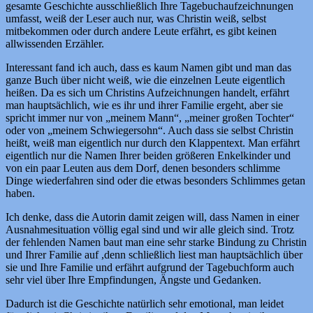
gesamte Geschichte ausschließlich Ihre Tagebuchaufzeichnungen
umfasst, weiß der Leser auch nur, was Christin weiß, selbst
mitbekommen oder durch andere Leute erfährt, es gibt keinen
allwissenden Erzähler.
Interessant fand ich auch, dass es kaum Namen gibt und man das
ganze Buch über nicht weiß, wie die einzelnen Leute eigentlich
heißen. Da es sich um Christins Aufzeichnungen handelt, erfährt
man hauptsächlich, wie es ihr und ihrer Familie ergeht, aber sie
spricht immer nur von „meinem Mann“, „meiner großen Tochter“
oder von „meinem Schwiegersohn“. Auch dass sie selbst Christin
heißt, weiß man eigentlich nur durch den Klappentext. Man erfährt
eigentlich nur die Namen Ihrer beiden größeren Enkelkinder und
von ein paar Leuten aus dem Dorf, denen besonders schlimme
Dinge wiederfahren sind oder die etwas besonders Schlimmes getan
haben.
Ich denke, dass die Autorin damit zeigen will, dass Namen in einer
Ausnahmesituation völlig egal sind und wir alle gleich sind. Trotz
der fehlenden Namen baut man eine sehr starke Bindung zu Christin
und Ihrer Familie auf ,denn schließlich liest man hauptsächlich über
sie und Ihre Familie und erfährt aufgrund der Tagebuchform auch
sehr viel über Ihre Empfindungen, Ängste und Gedanken.
Dadurch ist die Geschichte natürlich sehr emotional, man leidet