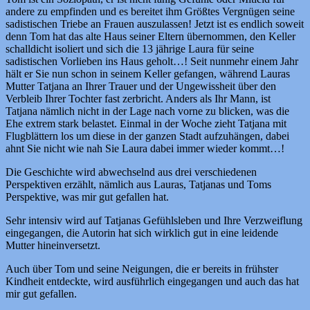
andere zu empfinden und es bereitet ihm Größtes Vergnügen seine
sadistischen Triebe an Frauen auszulassen! Jetzt ist es endlich soweit
denn Tom hat das alte Haus seiner Eltern übernommen, den Keller
schalldicht isoliert und sich die 13 jährige Laura für seine
sadistischen Vorlieben ins Haus geholt…! Seit nunmehr einem Jahr
hält er Sie nun schon in seinem Keller gefangen, während Lauras
Mutter Tatjana an Ihrer Trauer und der Ungewissheit über den
Verbleib Ihrer Tochter fast zerbricht. Anders als Ihr Mann, ist
Tatjana nämlich nicht in der Lage nach vorne zu blicken, was die
Ehe extrem stark belastet. Einmal in der Woche zieht Tatjana mit
Flugblättern los um diese in der ganzen Stadt aufzuhängen, dabei
ahnt Sie nicht wie nah Sie Laura dabei immer wieder kommt…!
Die Geschichte wird abwechselnd aus drei verschiedenen
Perspektiven erzählt, nämlich aus Lauras, Tatjanas und Toms
Perspektive, was mir gut gefallen hat.
Sehr intensiv wird auf Tatjanas Gefühlsleben und Ihre Verzweiflung
eingegangen, die Autorin hat sich wirklich gut in eine leidende
Mutter hineinversetzt.
Auch über Tom und seine Neigungen, die er bereits in frühster
Kindheit entdeckte, wird ausführlich eingegangen und auch das hat
mir gut gefallen.