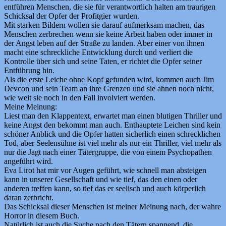
entführen Menschen, die sie für verantwortlich halten am traurigen
Schicksal der Opfer der Profitgier wurden.
Mit starken Bildern wollen sie darauf aufmerksam machen, das
Menschen zerbrechen wenn sie keine Arbeit haben oder immer in
der Angst leben auf der Straße zu landen. Aber einer von ihnen
macht eine schreckliche Entwicklung durch und verliert die
Kontrolle über sich und seine Taten, er richtet die Opfer seiner
Entführung hin.
Als die erste Leiche ohne Kopf gefunden wird, kommen auch Jim
Devcon und sein Team an ihre Grenzen und sie ahnen noch nicht,
wie weit sie noch in den Fall involviert werden.
Meine Meinung:
Liest man den Klappentext, erwartet man einen blutigen Thriller und
keine Angst den bekommt man auch. Enthauptete Leichen sind kein
schöner Anblick und die Opfer hatten sicherlich einen schrecklichen
Tod, aber Seelensühne ist viel mehr als nur ein Thriller, viel mehr als
nur die Jagt nach einer Tätergruppe, die von einem Psychopathen
angeführt wird.
Eva Lirot hat mir vor Augen geführt, wie schnell man absteigen
kann in unserer Gesellschaft und wie tief, das den einen oder
anderen treffen kann, so tief das er seelisch und auch körperlich
daran zerbricht.
Das Schicksal dieser Menschen ist meiner Meinung nach, der wahre
Horror in diesem Buch.
Natürlich ist auch die Suche nach den Tätern spannend, die