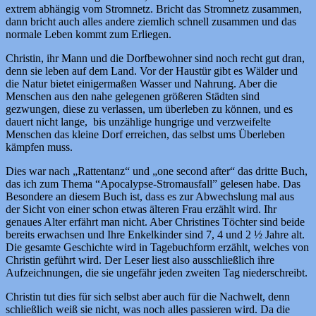
extrem abhängig vom Stromnetz. Bricht das Stromnetz zusammen,
dann bricht auch alles andere ziemlich schnell zusammen und das
normale Leben kommt zum Erliegen.
Christin, ihr Mann und die Dorfbewohner sind noch recht gut dran,
denn sie leben auf dem Land. Vor der Haustür gibt es Wälder und
die Natur bietet einigermaßen Wasser und Nahrung. Aber die
Menschen aus den nahe gelegenen größeren Städten sind
gezwungen, diese zu verlassen, um überleben zu können, und es
dauert nicht lange, bis unzählige hungrige und verzweifelte
Menschen das kleine Dorf erreichen, das selbst ums Überleben
kämpfen muss.
Dies war nach „Rattentanz“ und „one second after“ das dritte Buch,
das ich zum Thema “Apocalypse-Stromausfall” gelesen habe. Das
Besondere an diesem Buch ist, dass es zur Abwechslung mal aus
der Sicht von einer schon etwas älteren Frau erzählt wird. Ihr
genaues Alter erfährt man nicht. Aber Christines Töchter sind beide
bereits erwachsen und Ihre Enkelkinder sind 7, 4 und 2 ½ Jahre alt.
Die gesamte Geschichte wird in Tagebuchform erzählt, welches von
Christin geführt wird. Der Leser liest also ausschließlich ihre
Aufzeichnungen, die sie ungefähr jeden zweiten Tag niederschreibt.
Christin tut dies für sich selbst aber auch für die Nachwelt, denn
schließlich weiß sie nicht, was noch alles passieren wird. Da die