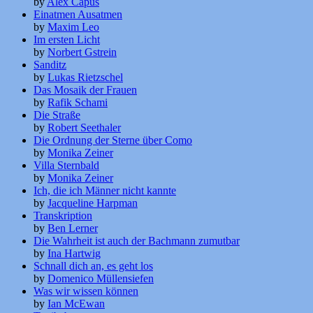
by
Alex Capus
Einatmen Ausatmen
by
Maxim Leo
Im ersten Licht
by
Norbert Gstrein
Sanditz
by
Lukas Rietzschel
Das Mosaik der Frauen
by
Rafik Schami
Die Straße
by
Robert Seethaler
Die Ordnung der Sterne über Como
by
Monika Zeiner
Villa Sternbald
by
Monika Zeiner
Ich, die ich Männer nicht kannte
by
Jacqueline Harpman
Transkription
by
Ben Lerner
Die Wahrheit ist auch der Bachmann zumutbar
by
Ina Hartwig
Schnall dich an, es geht los
by
Domenico Müllensiefen
Was wir wissen können
by
Ian McEwan