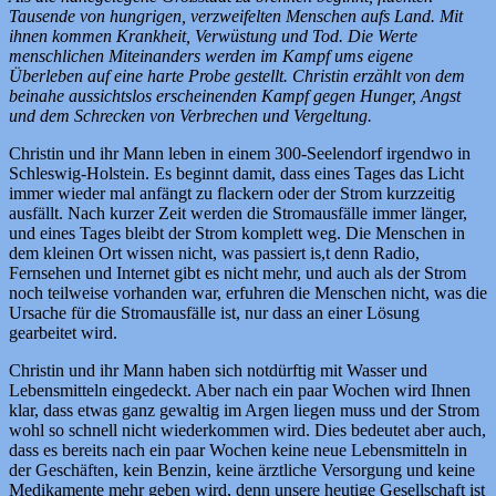
Tausende von hungrigen, verzweifelten Menschen aufs Land. Mit
ihnen kommen Krankheit, Verwüstung und Tod. Die Werte
menschlichen Miteinanders werden im Kampf ums eigene
Überleben auf eine harte Probe gestellt. Christin erzählt von dem
beinahe aussichtslos erscheinenden Kampf gegen Hunger, Angst
und dem Schrecken von Verbrechen und Vergeltung.
Christin und ihr Mann leben in einem 300-Seelendorf irgendwo in
Schleswig-Holstein. Es beginnt damit, dass eines Tages das Licht
immer wieder mal anfängt zu flackern oder der Strom kurzzeitig
ausfällt. Nach kurzer Zeit werden die Stromausfälle immer länger,
und eines Tages bleibt der Strom komplett weg. Die Menschen in
dem kleinen Ort wissen nicht, was passiert is,t denn Radio,
Fernsehen und Internet gibt es nicht mehr, und auch als der Strom
noch teilweise vorhanden war, erfuhren die Menschen nicht, was die
Ursache für die Stromausfälle ist, nur dass an einer Lösung
gearbeitet wird.
Christin und ihr Mann haben sich notdürftig mit Wasser und
Lebensmitteln eingedeckt. Aber nach ein paar Wochen wird Ihnen
klar, dass etwas ganz gewaltig im Argen liegen muss und der Strom
wohl so schnell nicht wiederkommen wird. Dies bedeutet aber auch,
dass es bereits nach ein paar Wochen keine neue Lebensmitteln in
der Geschäften, kein Benzin, keine ärztliche Versorgung und keine
Medikamente mehr geben wird, denn unsere heutige Gesellschaft ist