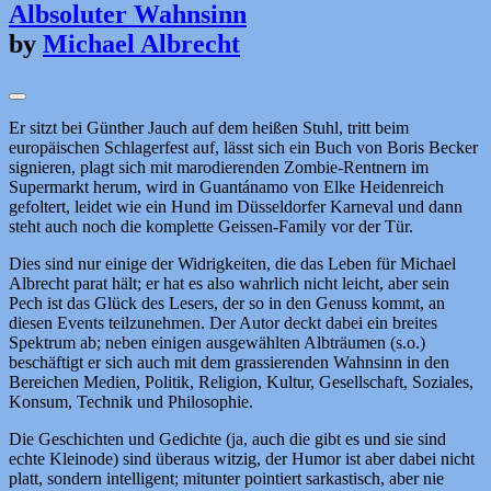
Albsoluter Wahnsinn
by
Michael Albrecht
Er sitzt bei Günther Jauch auf dem heißen Stuhl, tritt beim
europäischen Schlagerfest auf, lässt sich ein Buch von Boris Becker
signieren, plagt sich mit marodierenden Zombie-Rentnern im
Supermarkt herum, wird in Guantánamo von Elke Heidenreich
gefoltert, leidet wie ein Hund im Düsseldorfer Karneval und dann
steht auch noch die komplette Geissen-Family vor der Tür.
Dies sind nur einige der Widrigkeiten, die das Leben für Michael
Albrecht parat hält; er hat es also wahrlich nicht leicht, aber sein
Pech ist das Glück des Lesers, der so in den Genuss kommt, an
diesen Events teilzunehmen. Der Autor deckt dabei ein breites
Spektrum ab; neben einigen ausgewählten Albträumen (s.o.)
beschäftigt er sich auch mit dem grassierenden Wahnsinn in den
Bereichen Medien, Politik, Religion, Kultur, Gesellschaft, Soziales,
Konsum, Technik und Philosophie.
Die Geschichten und Gedichte (ja, auch die gibt es und sie sind
echte Kleinode) sind überaus witzig, der Humor ist aber dabei nicht
platt, sondern intelligent; mitunter pointiert sarkastisch, aber nie