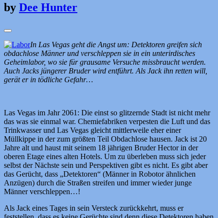
by
Dee Hunter
In Las Vegas geht die Angst um: Detektoren greifen sich
obdachlose Männer und verschleppen sie in ein unterirdisches
Geheimlabor, wo sie für grausame Versuche missbraucht werden.
Auch Jacks jüngerer Bruder wird entführt. Als Jack ihn retten will,
gerät er in tödliche Gefahr…
Las Vegas im Jahr 2061: Die einst so glitzernde Stadt ist nicht mehr
das was sie einmal war. Chemiefabriken verpesten die Luft und das
Trinkwasser und Las Vegas gleicht mittlerweile eher einer
Müllkippe in der zum größten Teil Obdachlose hausen. Jack ist 20
Jahre alt und haust mit seinem 18 jährigen Bruder Hector in der
oberen Etage eines alten Hotels. Um zu überleben muss sich jeder
selbst der Nächste sein und Perspektiven gibt es nicht. Es gibt aber
das Gerücht, dass „Detektoren“ (Männer in Robotor ähnlichen
Anzügen) durch die Straßen streifen und immer wieder junge
Männer verschleppen…!
Als Jack eines Tages in sein Versteck zurückkehrt, muss er
feststellen, dass es keine Gerüchte sind denn diese Detektoren haben