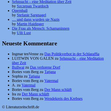
Sehnsucht – eine Meditation über Zeit
by
Szczepan Twardoch
Opernball
by
Stefanie Sargnagel
… und dann wurden sie Nazis
by
Martin Haidinger
Die Frau als Mensch: Schamaninnen
by
Ulli Lust
Neueste Kommentare
Ingmar tenVenne
zu
Das Politikverbot in der Schlaraffia
LUITWIN VON GALEN
zu
Sehnsucht – eine Meditation
über Zeit
Bullwai
zu
Das verlorene Dorf
Bories vom Berg
zu
Tatjana
Sophia
zu
Tatjana
Bories vom Berg
zu
Vatermal
A.
zu
Vatermal
Bories vom Berg
zu
Der Mann schläft
Ira
zu
Der Mann schläft
Bories vom Berg
zu
Wendekreis des Krebses
© Literaturzeitschrift.de