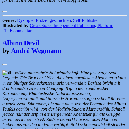
für Leute, die ohne Dach über dem Kopf leben.
Genre:
Dystopie
,
Endzeitgeschichten
,
Self-Publisher
Illustrated by
CreateSpace Independent Publishing Platform
Ein Kommentar
|
Albino Devil
by
André Wegmann
Eine unberührte Naturlandschaft. Eine fast vergessene
Legende. Die Brut der Hölle, die einen harmlosen Abenteuerurlaub
in ein blutiges Schreckensszenario verwandelt. Larissa bricht mit
drei Freunden zu einem Camping-Trip in den rumänischen
Karpaten auf. Phantastische Naturimpressionen,
Lagerfeuerromantik und tanzende Hormone sorgen schnell für eine
ausgelassene Stimmung, die auch nicht von der Legende des Albino
Teufels getrübt wird, von der Medizin-Student Marc erzählt. Schnell
jedoch hält der Trip in die Berge mehr Abenteuer für die Gruppe
bereit, als ihnen lieb ist. Zudem bemerkt Larissa, dass Marc ein
Geheimnis vor den anderen verbirgt. Bald schon entwickelt sich der