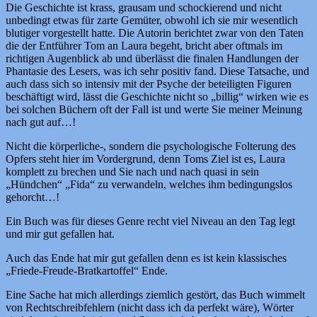
Die Geschichte ist krass, grausam und schockierend und nicht
unbedingt etwas für zarte Gemüter, obwohl ich sie mir wesentlich
blutiger vorgestellt hatte. Die Autorin berichtet zwar von den Taten
die der Entführer Tom an Laura begeht, bricht aber oftmals im
richtigen Augenblick ab und überlässt die finalen Handlungen der
Phantasie des Lesers, was ich sehr positiv fand. Diese Tatsache, und
auch dass sich so intensiv mit der Psyche der beteiligten Figuren
beschäftigt wird, lässt die Geschichte nicht so „billig“ wirken wie es
bei solchen Büchern oft der Fall ist und werte Sie meiner Meinung
nach gut auf…!
Nicht die körperliche-, sondern die psychologische Folterung des
Opfers steht hier im Vordergrund, denn Toms Ziel ist es, Laura
komplett zu brechen und Sie nach und nach quasi in sein
„Hündchen“ „Fida“ zu verwandeln, welches ihm bedingungslos
gehorcht…!
Ein Buch was für dieses Genre recht viel Niveau an den Tag legt
und mir gut gefallen hat.
Auch das Ende hat mir gut gefallen denn es ist kein klassisches
„Friede-Freude-Bratkartoffel“ Ende.
Eine Sache hat mich allerdings ziemlich gestört, das Buch wimmelt
von Rechtschreibfehlern (nicht dass ich da perfekt wäre), Wörter