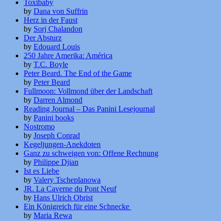
Toxibaby
by
Dana von Suffrin
Herz in der Faust
by
Sorj Chalandon
Der Absturz
by
Edouard Louis
250 Jahre Amerika: América
by
T.C. Boyle
Peter Beard. The End of the Game
by
Peter Beard
Fullmoon: Vollmond über der Landschaft
by
Darren Almond
Reading Journal – Das Panini Lesejournal
by
Panini books
Nostromo
by
Joseph Conrad
Kegeljungen-Anekdoten
Ganz zu schweigen von: Offene Rechnung
by
Philippe Djian
Ist es Liebe
by
Valery Tscheplanowa
JR. La Caverne du Pont Neuf
by
Hans Ulrich Obrist
Ein Königreich für eine Schnecke
by
Maria Rewa