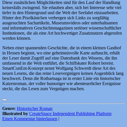
Diese zusätzlichen Möglichkeiten sind für den Lauf der Handlung
keinesfalls zwingend. Sie erlauben aber, sich bei Interesse sehr viel
tiefer in den Hintergrund und die Welt der Seefahrt einzuarbeiten.
Hinter den Pixelkästchen verbergen sich Links zu sorgfältig
ausgesuchten Sachartikeln, Museumsvideos oder unterhaltsamen
und informativen Geschichtsmagazinen seriöser wissenschaftlicher
Institutionen, die als eine Art hochwertiger Zusatznutzen abgerufen
werden können.
Neben einer spannenden Geschichte, die in einem kleinen Gasthof
in Hessen beginnt, wo eine geheimnisvolle Karte auftaucht, erhält
der Leser damit Zugriff auf eine Datenbank des Wissens, die ihn
umfassend in die Welt entführt, die Schiffskater Robert bereist.
SmartConEnt-Konzept nennt Wolfgang Schwerdt diese Art des
neuen Lesens, die das reine Lesevergnügen keinen Augenblick lang
beschwert. Denn die Rotbartsaga ist in erster Linie ein historischer
Katzenroman, der voller humoriger wie abenteuerlicher Ereignisse
steckt, die das Lesen zum Vergnügen machen.
Genre:
Historischer Roman
Illustrated by
CreateSpace Independent Publishing Platform
Einen Kommentar hinterlassen
|