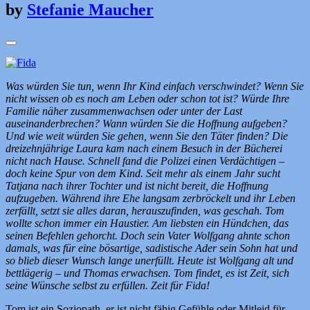
by
Stefanie Maucher
Was würden Sie tun, wenn Ihr Kind einfach verschwindet? Wenn Sie
nicht wissen ob es noch am Leben oder schon tot ist? Würde Ihre
Familie näher zusammenwachsen oder unter der Last
auseinanderbrechen? Wann würden Sie die Hoffnung aufgeben?
Und wie weit würden Sie gehen, wenn Sie den Täter finden? Die
dreizehnjährige Laura kam nach einem Besuch in der Bücherei
nicht nach Hause. Schnell fand die Polizei einen Verdächtigen –
doch keine Spur von dem Kind. Seit mehr als einem Jahr sucht
Tatjana nach ihrer Tochter und ist nicht bereit, die Hoffnung
aufzugeben. Während ihre Ehe langsam zerbröckelt und ihr Leben
zerfällt, setzt sie alles daran, herauszufinden, was geschah. Tom
wollte schon immer ein Haustier. Am liebsten ein Hündchen, das
seinen Befehlen gehorcht. Doch sein Vater Wolfgang ahnte schon
damals, was für eine bösartige, sadistische Ader sein Sohn hat und
so blieb dieser Wunsch lange unerfüllt. Heute ist Wolfgang alt und
bettlägerig – und Thomas erwachsen. Tom findet, es ist Zeit, sich
seine Wünsche selbst zu erfüllen. Zeit für Fida!
Tom ist ein Soziopath, er ist nicht fähig Gefühle oder Mitleid für