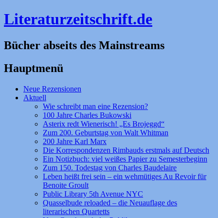
Literaturzeitschrift.de
Bücher abseits des Mainstreams
Hauptmenü
Zum
Neue Rezensionen
Inhalt
Aktuell
springen
Wie schreibt man eine Rezension?
100 Jahre Charles Bukowski
Asterix redt Wienerisch! „Es Brojeggd“
Zum 200. Geburtstag von Walt Whitman
200 Jahre Karl Marx
Die Korrespondenzen Rimbauds erstmals auf Deutsch
Ein Notizbuch: viel weißes Papier zu Semesterbeginn
Zum 150. Todestag von Charles Baudelaire
Leben heißt frei sein – ein wehmütiges Au Revoir für
Benoite Groult
Public Library 5th Avenue NYC
Quasselbude reloaded – die Neuauflage des
literarischen Quartetts