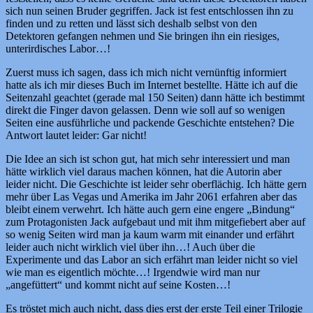
sich nun seinen Bruder gegriffen. Jack ist fest entschlossen ihn zu
finden und zu retten und lässt sich deshalb selbst von den
Detektoren gefangen nehmen und Sie bringen ihn ein riesiges,
unterirdisches Labor…!
Zuerst muss ich sagen, dass ich mich nicht vernünftig informiert
hatte als ich mir dieses Buch im Internet bestellte. Hätte ich auf die
Seitenzahl geachtet (gerade mal 150 Seiten) dann hätte ich bestimmt
direkt die Finger davon gelassen. Denn wie soll auf so wenigen
Seiten eine ausführliche und packende Geschichte entstehen? Die
Antwort lautet leider: Gar nicht!
Die Idee an sich ist schon gut, hat mich sehr interessiert und man
hätte wirklich viel daraus machen können, hat die Autorin aber
leider nicht. Die Geschichte ist leider sehr oberflächig. Ich hätte gern
mehr über Las Vegas und Amerika im Jahr 2061 erfahren aber das
bleibt einem verwehrt. Ich hätte auch gern eine engere „Bindung“
zum Protagonisten Jack aufgebaut und mit ihm mitgefiebert aber auf
so wenig Seiten wird man ja kaum warm mit einander und erfährt
leider auch nicht wirklich viel über ihn…! Auch über die
Experimente und das Labor an sich erfährt man leider nicht so viel
wie man es eigentlich möchte…! Irgendwie wird man nur
„angefüttert“ und kommt nicht auf seine Kosten…!
Es tröstet mich auch nicht, dass dies erst der erste Teil einer Trilogie