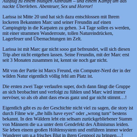
Ausflug zu einem blutigen Albtraum – und einem Kampf um das
nackte Überleben. Abenteuer, Sex und Horror!
Larissa ist Mitte 20 und hat sich dazu entschlossen mit Ihrem
lockeren Bekannten Marc und seiner Freundin auf einen
Campingtrip in die Karpaten zu gehen. 3-4 Tage sollen es werden,
mit einer strammen Wanderroute, tollen Natureindrücken,
Lagerfeuer und Übernachtungen im Zelt.
Larissa ist mit Marc gar nicht sooo gut befreundet, will sich diesen
Trip aber nicht entgehen lassen. Seine Freundin, mit der Marc erst
seit 3 Monaten zusammen ist, kennt sie noch gar nicht.
Mit von der Partie ist Marcs Freund, ein Computer-Nerd der in der
wilden Natur eigentlich völlig fehl am Platz ist.
Die ersten zwei Tage verlaufen super, doch dann fängt die Gruppe
an sich beobachtet und verfolgt zu fühlen und Marc wird immer
nervöser, so als ob ahnt dass etwas ganz und gar nicht stimmt…!
Eigentlich gibt es zu der Geschichte nicht viel zu sagen, die story ist
durch Filme wie „the hills have eyes“ oder „wrong turn“ bestens
bekannt. In den Wäldern lebt ein seltsam zurückgebliebener Stamm
von Männern die u.a unter dem Gendefekt des Albinismus leiden.
Sie leben einem großen Höhlensystem und entführen immer wieder
Wanderer um u.a frisches Blut in ihren Genpool zu bringen…!