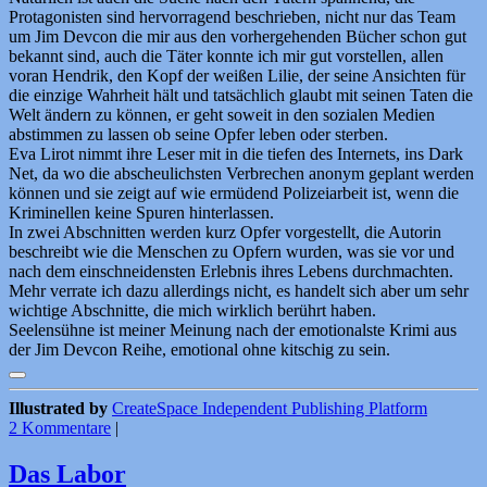
Protagonisten sind hervorragend beschrieben, nicht nur das Team
um Jim Devcon die mir aus den vorhergehenden Bücher schon gut
bekannt sind, auch die Täter konnte ich mir gut vorstellen, allen
voran Hendrik, den Kopf der weißen Lilie, der seine Ansichten für
die einzige Wahrheit hält und tatsächlich glaubt mit seinen Taten die
Welt ändern zu können, er geht soweit in den sozialen Medien
abstimmen zu lassen ob seine Opfer leben oder sterben.
Eva Lirot nimmt ihre Leser mit in die tiefen des Internets, ins Dark
Net, da wo die abscheulichsten Verbrechen anonym geplant werden
können und sie zeigt auf wie ermüdend Polizeiarbeit ist, wenn die
Kriminellen keine Spuren hinterlassen.
In zwei Abschnitten werden kurz Opfer vorgestellt, die Autorin
beschreibt wie die Menschen zu Opfern wurden, was sie vor und
nach dem einschneidensten Erlebnis ihres Lebens durchmachten.
Mehr verrate ich dazu allerdings nicht, es handelt sich aber um sehr
wichtige Abschnitte, die mich wirklich berührt haben.
Seelensühne ist meiner Meinung nach der emotionalste Krimi aus
der Jim Devcon Reihe, emotional ohne kitschig zu sein.
Illustrated by
CreateSpace Independent Publishing Platform
2 Kommentare
|
Das Labor