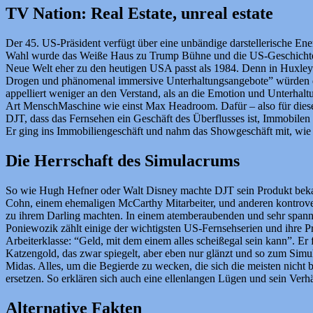
TV Nation: Real Estate, unreal estate
Der 45. US-Präsident verfügt über eine unbändige darstellerische Ene
Wahl wurde das Weiße Haus zu Trump Bühne und die US-Geschichte zur
Neue Welt eher zu den heutigen USA passt als 1984. Denn in Huxley
Drogen und phänomenal immersive Unterhaltungsangebote” würden die
appelliert weniger an den Verstand, als an die Emotion und Unterhaltu
Art MenschMaschine wie einst Max Headroom. Dafür – also für dies
DJT, dass das Fernsehen ein Geschäft des Überflusses ist, Immobilen
Er ging ins Immobiliengeschäft und nahm das Showgeschäft mit, wie e
Die Herrschaft des Simulacrums
So wie Hugh Hefner oder Walt Disney machte DJT sein Produkt bekan
Cohn, einem ehemaligen McCarthy Mitarbeiter, und anderen kontroversi
zu ihrem Darling machten. In einem atemberaubenden und sehr spann
Poniewozik zählt einige der wichtigsten US-Fernsehserien und ihre 
Arbeiterklasse: “Geld, mit dem einem alles scheißegal sein kann”. Er 
Katzengold, das zwar spiegelt, aber eben nur glänzt und so zum Simul
Midas. Alles, um die Begierde zu wecken, die sich die meisten nicht 
ersetzen. So erklären sich auch eine ellenlangen Lügen und sein Verh
Alternative Fakten