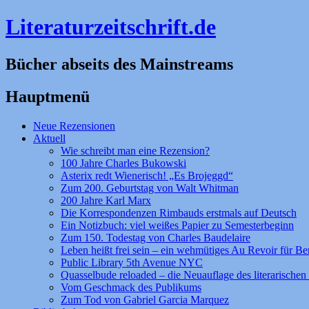
Literaturzeitschrift.de
Bücher abseits des Mainstreams
Hauptmenü
Zum
Neue Rezensionen
Inhalt
Aktuell
springen
Wie schreibt man eine Rezension?
100 Jahre Charles Bukowski
Asterix redt Wienerisch! „Es Brojeggd“
Zum 200. Geburtstag von Walt Whitman
200 Jahre Karl Marx
Die Korrespondenzen Rimbauds erstmals auf Deutsch
Ein Notizbuch: viel weißes Papier zu Semesterbeginn
Zum 150. Todestag von Charles Baudelaire
Leben heißt frei sein – ein wehmütiges Au Revoir für Be
Public Library 5th Avenue NYC
Quasselbude reloaded – die Neuauflage des literarischen 
Vom Geschmack des Publikums
Zum Tod von Gabriel Garcia Marquez