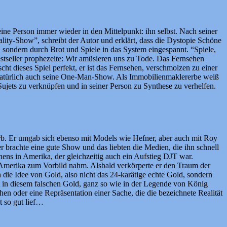
eine Person immer wieder in den Mittelpunkt: ihn selbst. Nach seiner
ty-Show”, schreibt der Autor und erklärt, dass die Dystopie Schöne
ondern durch Brot und Spiele in das System eingespannt. “Spiele,
seller prophezeite: Wir amüsieren uns zu Tode. Das Fernsehen
ht dieses Spiel perfekt, er ist das Fernsehen, verschmolzen zu einer
natürlich auch seine One-Man-Show. Als Immobilienmaklererbe weiß
ujets zu verknüpfen und in seiner Person zu Synthese zu verhelfen.
b. Er umgab sich ebenso mit Models wie Hefner, aber auch mit Roy
 brachte eine gute Show und das liebten die Medien, die ihn schnell
ns in Amerika, der gleichzeitig auch ein Aufstieg DJT war.
n Amerika zum Vorbild nahm. Alsbald verkörperte er den Traum der
h die Idee von Gold, also nicht das 24-karätige echte Gold, sondern
zt in diesem falschen Gold, ganz so wie in der Legende von König
en oder eine Repräsentation einer Sache, die die bezeichnete Realität
t so gut lief…