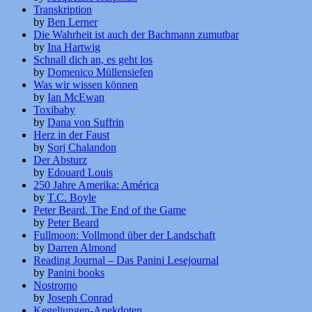
Transkription
by
Ben Lerner
Die Wahrheit ist auch der Bachmann zumutbar
by
Ina Hartwig
Schnall dich an, es geht los
by
Domenico Müllensiefen
Was wir wissen können
by
Ian McEwan
Toxibaby
by
Dana von Suffrin
Herz in der Faust
by
Sorj Chalandon
Der Absturz
by
Edouard Louis
250 Jahre Amerika: América
by
T.C. Boyle
Peter Beard. The End of the Game
by
Peter Beard
Fullmoon: Vollmond über der Landschaft
by
Darren Almond
Reading Journal – Das Panini Lesejournal
by
Panini books
Nostromo
by
Joseph Conrad
Kegeljungen-Anekdoten