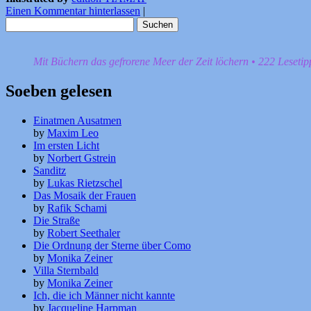
Einen Kommentar hinterlassen
|
Suchen
nach:
Mit Büchern das gefrorene Meer der Zeit löchern • 222 Leseti
Soeben gelesen
Einatmen Ausatmen
by
Maxim Leo
Im ersten Licht
by
Norbert Gstrein
Sanditz
by
Lukas Rietzschel
Das Mosaik der Frauen
by
Rafik Schami
Die Straße
by
Robert Seethaler
Die Ordnung der Sterne über Como
by
Monika Zeiner
Villa Sternbald
by
Monika Zeiner
Ich, die ich Männer nicht kannte
by
Jacqueline Harpman