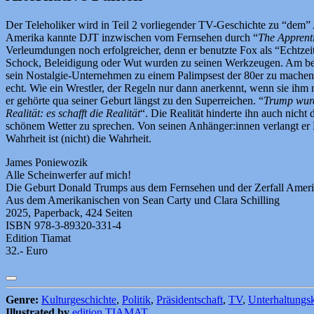
Der Teleholiker wird in Teil 2 vorliegender TV-Geschichte zu “dem”
Amerika kannte DJT inzwischen vom Fernsehen durch “
The Apprent
Verleumdungen noch erfolgreicher, denn er benutzte Fox als “Echtzei
Schock, Beleidigung oder Wut wurden zu seinen Werkzeugen. Am best
sein Nostalgie-Unternehmen zu einem Palimpsest der 80er zu machen. F
echt. Wie ein Wrestler, der Regeln nur dann anerkennt, wenn sie ihm 
er gehörte qua seiner Geburt längst zu den Superreichen. “
Trump wurd
Realität: es schafft die Realität
“. Die Realität hinderte ihn auch nic
schönem Wetter zu sprechen. Von seinen Anhänger:innen verlangt er L
Wahrheit ist (nicht) die Wahrheit.
James Poniewozik
Alle Scheinwerfer auf mich!
Die Geburt Donald Trumps aus dem Fernsehen und der Zerfall Amer
Aus dem Amerikanischen von Sean Carty und Clara Schilling
2025, Paperback, 424 Seiten
ISBN 978-3-89320-331-4
Edition Tiamat
32.- Euro
Genre:
Kulturgeschichte
,
Politik
,
Präsidentschaft
,
TV
,
Unterhaltungsk
Illustrated by
edition TIAMAT