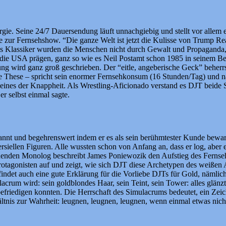
rgie. Seine 24/7 Dauersendung läuft unnachgiebig und stellt vor allem 
 Fernsehshow. “Die ganze Welt ist jetzt die Kulisse von Trump Reali
s Klassiker wurden die Menschen nicht durch Gewalt und Propaganda, s
 USA prägen, ganz so wie es Neil Postamt schon 1985 in seinem Best
ng wird ganz groß geschrieben. Der “eitle, angeberische Geck” beherrsc
e These – spricht sein enormer Fernsehkonsum (16 Stunden/Tag) und 
 eines der Knappheit. Als Wrestling-Aficionado verstand es DJT beide S
r selbst einmal sagte.
nt und begehrenswert indem er es als sein berühmtester Kunde bewar
ellen Figuren. Alle wussten schon von Anfang an, dass er log, aber er
enden Monolog beschreibt James Poniewozik den Aufstieg des Fernsehe
Protagonisten auf und zeigt, wie sich DJT diese Archetypen des weiße
findet auch eine gute Erklärung für die Vorliebe DJTs für Gold, nämlic
acrum wird: sein goldblondes Haar, sein Teint, sein Tower: alles glän
befriedigen konnten. Die Herrschaft des Simulacrums bedeutet, ein Zeich
ältnis zur Wahrheit: leugnen, leugnen, leugnen, wenn einmal etwas nich