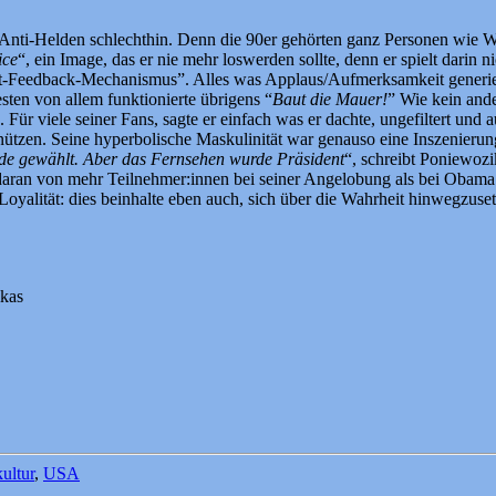
 Anti-Helden schlechthin. Denn die 90er gehörten ganz Personen wie W
ice
“, ein Image, das er nie mehr loswerden sollte, denn er spielt darin 
t-Feedback-Mechanismus”. Alles was Applaus/Aufmerksamkeit generierte
en von allem funktionierte übrigens “
Baut die Mauer!
” Wie kein ande
ür viele seiner Fans, sagte er einfach was er dachte, ungefiltert und 
nützen. Seine hyperbolische Maskulinität war genauso eine Inszenierung
e gewählt. Aber das Fernsehen wurde Präsident
“, schreibt Poniewozik
ht daran von mehr Teilnehmer:innen bei seiner Angelobung als bei Obam
oyalität: dies beinhalte eben auch, sich über die Wahrheit hinwegzuse
ikas
ultur
,
USA