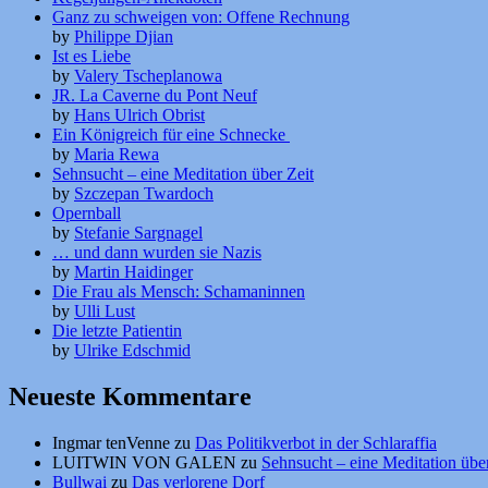
Ganz zu schweigen von: Offene Rechnung
by
Philippe Djian
Ist es Liebe
by
Valery Tscheplanowa
JR. La Caverne du Pont Neuf
by
Hans Ulrich Obrist
Ein Königreich für eine Schnecke
by
Maria Rewa
Sehnsucht – eine Meditation über Zeit
by
Szczepan Twardoch
Opernball
by
Stefanie Sargnagel
… und dann wurden sie Nazis
by
Martin Haidinger
Die Frau als Mensch: Schamaninnen
by
Ulli Lust
Die letzte Patientin
by
Ulrike Edschmid
Neueste Kommentare
Ingmar tenVenne
zu
Das Politikverbot in der Schlaraffia
LUITWIN VON GALEN
zu
Sehnsucht – eine Meditation über
Bullwai
zu
Das verlorene Dorf