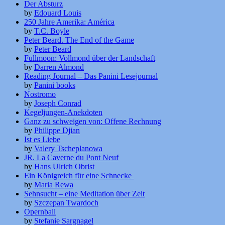
Der Absturz
by
Edouard Louis
250 Jahre Amerika: América
by
T.C. Boyle
Peter Beard. The End of the Game
by
Peter Beard
Fullmoon: Vollmond über der Landschaft
by
Darren Almond
Reading Journal – Das Panini Lesejournal
by
Panini books
Nostromo
by
Joseph Conrad
Kegeljungen-Anekdoten
Ganz zu schweigen von: Offene Rechnung
by
Philippe Djian
Ist es Liebe
by
Valery Tscheplanowa
JR. La Caverne du Pont Neuf
by
Hans Ulrich Obrist
Ein Königreich für eine Schnecke
by
Maria Rewa
Sehnsucht – eine Meditation über Zeit
by
Szczepan Twardoch
Opernball
by
Stefanie Sargnagel