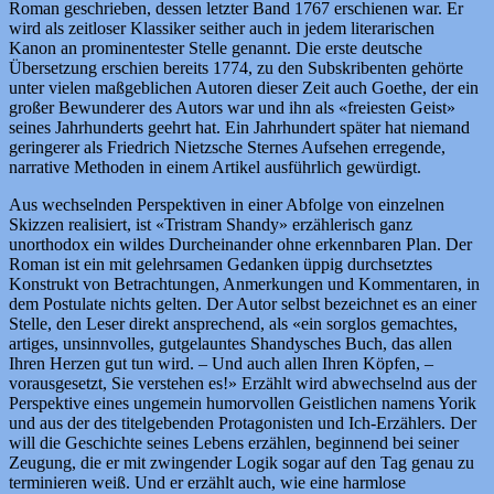
Roman geschrieben, dessen letzter Band 1767 erschienen war. Er
wird als zeitloser Klassiker seither auch in jedem literarischen
Kanon an prominentester Stelle genannt. Die erste deutsche
Übersetzung erschien bereits 1774, zu den Subskribenten gehörte
unter vielen maßgeblichen Autoren dieser Zeit auch Goethe, der ein
großer Bewunderer des Autors war und ihn als «freiesten Geist»
seines Jahrhunderts geehrt hat. Ein Jahrhundert später hat niemand
geringerer als Friedrich Nietzsche Sternes Aufsehen erregende,
narrative Methoden in einem Artikel ausführlich gewürdigt.
Aus wechselnden Perspektiven in einer Abfolge von einzelnen
Skizzen realisiert, ist «Tristram Shandy» erzählerisch ganz
unorthodox ein wildes Durcheinander ohne erkennbaren Plan. Der
Roman ist ein mit gelehrsamen Gedanken üppig durchsetztes
Konstrukt von Betrachtungen, Anmerkungen und Kommentaren, in
dem Postulate nichts gelten. Der Autor selbst bezeichnet es an einer
Stelle, den Leser direkt ansprechend, als «ein sorglos gemachtes,
artiges, unsinnvolles, gutgelauntes Shandysches Buch, das allen
Ihren Herzen gut tun wird. – Und auch allen Ihren Köpfen, –
vorausgesetzt, Sie verstehen es!» Erzählt wird abwechselnd aus der
Perspektive eines ungemein humorvollen Geistlichen namens Yorik
und aus der des titelgebenden Protagonisten und Ich-Erzählers. Der
will die Geschichte seines Lebens erzählen, beginnend bei seiner
Zeugung, die er mit zwingender Logik sogar auf den Tag genau zu
terminieren weiß. Und er erzählt auch, wie eine harmlose