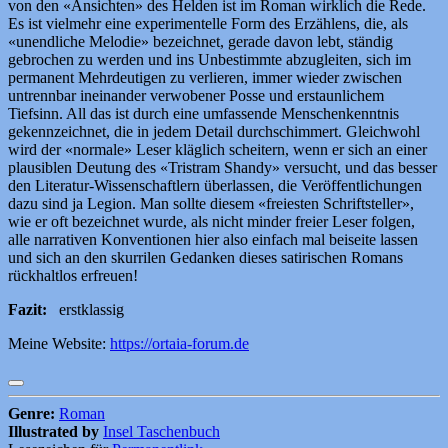
von den «Ansichten» des Helden ist im Roman wirklich die Rede.
Es ist vielmehr eine experimentelle Form des Erzählens, die, als
«unendliche Melodie» bezeichnet, gerade davon lebt, ständig
gebrochen zu werden und ins Unbestimmte abzugleiten, sich im
permanent Mehrdeutigen zu verlieren, immer wieder zwischen
untrennbar ineinander verwobener Posse und erstaunlichem
Tiefsinn. All das ist durch eine umfassende Menschenkenntnis
gekennzeichnet, die in jedem Detail durchschimmert. Gleichwohl
wird der «normale» Leser kläglich scheitern, wenn er sich an einer
plausiblen Deutung des «Tristram Shandy» versucht, und das besser
den Literatur-Wissenschaftlern überlassen, die Veröffentlichungen
dazu sind ja Legion. Man sollte diesem «freiesten Schriftsteller»,
wie er oft bezeichnet wurde, als nicht minder freier Leser folgen,
alle narrativen Konventionen hier also einfach mal beiseite lassen
und sich an den skurrilen Gedanken dieses satirischen Romans
rückhaltlos erfreuen!
Fazit:
erstklassig
Meine Website:
https://ortaia-forum.de
Genre:
Roman
Illustrated by
Insel Taschenbuch