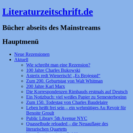
Literaturzeitschrift.de
Bücher abseits des Mainstreams
Hauptmenü
Zum
Neue Rezensionen
Inhalt
Aktuell
springen
Wie schreibt man eine Rezension?
100 Jahre Charles Bukowski
Asterix redt Wienerisch! „Es Brojeggd“
Zum 200. Geburtstag von Walt Whitman
200 Jahre Karl Marx
Die Korrespondenzen Rimbauds erstmals auf Deutsch
Ein Notizbuch: viel weißes Papier zu Semesterbeginn
Zum 150. Todestag von Charles Baudelaire
Leben heißt frei sein – ein wehmütiges Au Revoir für
Benoite Groult
Public Library 5th Avenue NYC
Quasselbude reloaded – die Neuauflage des
literarischen Quartetts