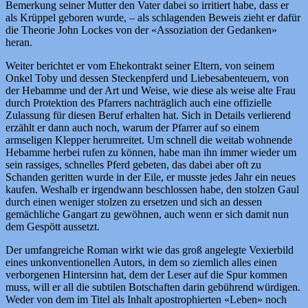
Bemerkung seiner Mutter den Vater dabei so irritiert habe, dass er
als Krüppel geboren wurde, – als schlagenden Beweis zieht er dafür
die Theorie John Lockes von der «Assoziation der Gedanken»
heran.
Weiter berichtet er vom Ehekontrakt seiner Eltern, von seinem
Onkel Toby und dessen Steckenpferd und Liebesabenteuern, von
der Hebamme und der Art und Weise, wie diese als weise alte Frau
durch Protektion des Pfarrers nachträglich auch eine offizielle
Zulassung für diesen Beruf erhalten hat. Sich in Details verlierend
erzählt er dann auch noch, warum der Pfarrer auf so einem
armseligen Klepper herumreitet. Um schnell die weitab wohnende
Hebamme herbei rufen zu können, habe man ihn immer wieder um
sein rassiges, schnelles Pferd gebeten, das dabei aber oft zu
Schanden geritten wurde in der Eile, er musste jedes Jahr ein neues
kaufen. Weshalb er irgendwann beschlossen habe, den stolzen Gaul
durch einen weniger stolzen zu ersetzen und sich an dessen
gemächliche Gangart zu gewöhnen, auch wenn er sich damit nun
dem Gespött aussetzt.
Der umfangreiche Roman wirkt wie das groß angelegte Vexierbild
eines unkonventionellen Autors, in dem so ziemlich alles einen
verborgenen Hintersinn hat, dem der Leser auf die Spur kommen
muss, will er all die subtilen Botschaften darin gebührend würdigen.
Weder von dem im Titel als Inhalt apostrophierten «Leben» noch