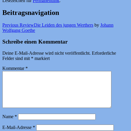
Lesezeichen für
Permanentlink
.
Beitragsnavigation
Previous Review
Die Leiden des jungen Werthers
by
Johann
Wolfgang Goethe
Schreibe einen Kommentar
Deine E-Mail-Adresse wird nicht veröffentlicht.
Erforderliche
Felder sind mit
*
markiert
Kommentar
*
Name
*
E-Mail-Adresse
*