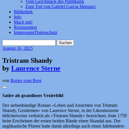
Vom Geschmack des Publikums
Zum Tod von Gabriel Garcia Marquez
Bibliothek
Info
Mach mit!
Rezensenten
Impressum/Datenschutz
Suchen
nach:
August
16, 2025
Tristram Shandy
by
Laurence Sterne
von
Bories vom Berg
Satire als grandioses Vexierbild
Der siebenbändige Roman «Leben und Ansichten von Tristram
Shandy, Gentlemen» von Laurence Sterne, in der Literaturszene
üblicherweise verkürzt als «Tristram Shandy» bezeichnet, löste 1759
beim Erscheinen der ersten beiden Bände einen Skandal aus. Der
anglikanische Pfarrer hatte damit allerdings auch einen Jahrhundert-