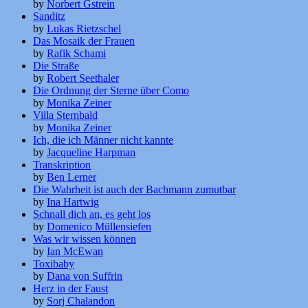
by
Norbert Gstrein
Sanditz
by
Lukas Rietzschel
Das Mosaik der Frauen
by
Rafik Schami
Die Straße
by
Robert Seethaler
Die Ordnung der Sterne über Como
by
Monika Zeiner
Villa Sternbald
by
Monika Zeiner
Ich, die ich Männer nicht kannte
by
Jacqueline Harpman
Transkription
by
Ben Lerner
Die Wahrheit ist auch der Bachmann zumutbar
by
Ina Hartwig
Schnall dich an, es geht los
by
Domenico Müllensiefen
Was wir wissen können
by
Ian McEwan
Toxibaby
by
Dana von Suffrin
Herz in der Faust
by
Sorj Chalandon