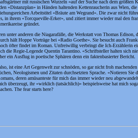
haftsgärtner mit russischen Wurzeln «auf der Suche nach dem größten
en «Distanzplan» in Händen haltenden Kettenraucherin aus Wien, die m
eziehungsreichen Arbeitstitel «Bräute am Wegrand». Die zwar nicht führ
, in ihrem «Torcqueville-Erker», und zitiert immer wieder mal den fra
merikareise gründet.
en unter anderen die Niagarafälle, die Werkstatt von Thomas Edison, d
urch hält Hoppe Vorträge bei «Radio Goethe». Sie besucht auch Frank
 noch öfter findet im Roman. Unfreiwillig verbringt die Ich-Erzählerin 
 die Regie-Legende Quentin Tarantino. «Schriftsteller halten sich ni
her ein Ausflug in poetische Sphären denn ein faktenbasierter Bericht.
lso, ist eine Art Gegenwelt zur schnöden, so gar nicht froh machenden R
nsprüchen, Neologismen und Zitaten durchsetzten Sprache. «Notieren Sie
es Romans, deren amüsanteste für mich das immer wieder neu abgewandelt
mich überzeugt, ihr «wirklich (tatsächlich)» beispielsweise hat mich so
chen. The fear starts here?