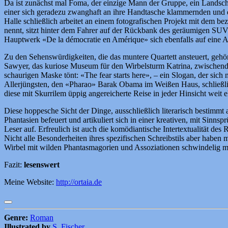
Da ist zunächst mal Foma, der einzige Mann der Gruppe, ein Landsc
einer sich geradezu zwanghaft an ihre Handtasche klammernden und d
Halle schließlich arbeitet an einem fotografischen Projekt mit dem b
nennt, sitzt hinter dem Fahrer auf der Rückbank des geräumigen SUVs
Hauptwerk «De la démocratie en Amérique» sich ebenfalls auf eine A
Zu den Sehenswürdigkeiten, die das muntere Quartett ansteuert, gehör
Sawyer, das kuriose Museum für den Wirbelsturm Katrina, zwischend
schaurigen Maske tönt: «The fear starts here», – ein Slogan, der sich
Allerjüngsten, den «Pharao» Barak Obama im Weißen Haus, schließlich
diese mit Skurrilem üppig angereicherte Reise in jeder Hinsicht weit e
Diese hoppesche Sicht der Dinge, ausschließlich literarisch bestimmt a
Phantasien befeuert und artikuliert sich in einer kreativen, mit Sin
Leser auf. Erfreulich ist auch die komödiantische Intertextualität d
Nicht alle Besonderheiten ihres spezifischen Schreibstils aber haben 
Wirbel mit wilden Phantasmagorien und Assoziationen schwindelig ma
Fazit:
lesenswert
Meine Website:
http://ortaia.de
Genre:
Roman
Illustrated by
S. Fischer