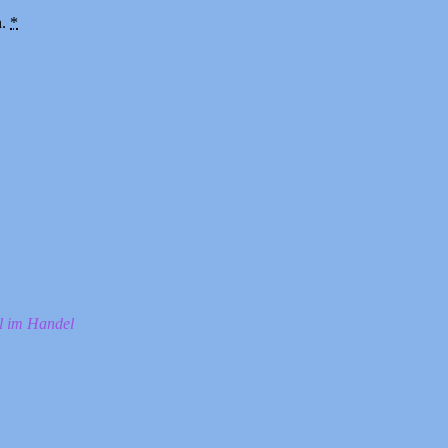
n.
*
ll im Handel