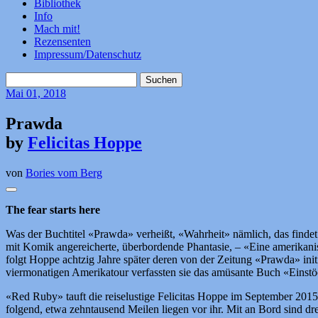
Bibliothek
Info
Mach mit!
Rezensenten
Impressum/Datenschutz
Suchen
nach:
Mai
01, 2018
Prawda
by
Felicitas Hoppe
von
Bories vom Berg
The fear starts here
Was der Buchtitel «Prawda» verheißt, «Wahrheit» nämlich, das findet 
mit Komik angereicherte, überbordende Phantasie, – «Eine amerikanische
folgt Hoppe achtzig Jahre später deren von der Zeitung «Prawda» ini
viermonatigen Amerikatour verfassten sie das amüsante Buch «Einst
«Red Ruby» tauft die reiselustige Felicitas Hoppe im September 201
folgend, etwa zehntausend Meilen liegen vor ihr. Mit an Bord sind dr