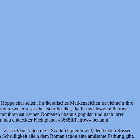
oppe eher selten, ihr literarisches Markenzeichen ist vielmehr ihre
ren zweier russischer Schriftsteller, Ilja Ilf und Jewgeni Petrow,
mit ihren satirischen Romanen überaus populär, und nach ihrer
n neu entdeckter Kleinplanet «3668IlfPetrow» benannt.
ger als sechzig Tagen die USA durchqueren will, den beiden Russen
en Schrulligkeit allein dem Roman schon eine amüsante Färbung gibt.