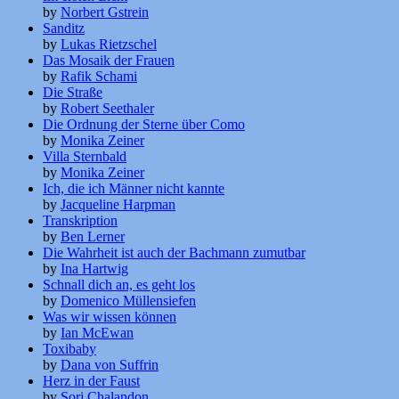
by
Norbert Gstrein
Sanditz
by
Lukas Rietzschel
Das Mosaik der Frauen
by
Rafik Schami
Die Straße
by
Robert Seethaler
Die Ordnung der Sterne über Como
by
Monika Zeiner
Villa Sternbald
by
Monika Zeiner
Ich, die ich Männer nicht kannte
by
Jacqueline Harpman
Transkription
by
Ben Lerner
Die Wahrheit ist auch der Bachmann zumutbar
by
Ina Hartwig
Schnall dich an, es geht los
by
Domenico Müllensiefen
Was wir wissen können
by
Ian McEwan
Toxibaby
by
Dana von Suffrin
Herz in der Faust
by
Sorj Chalandon