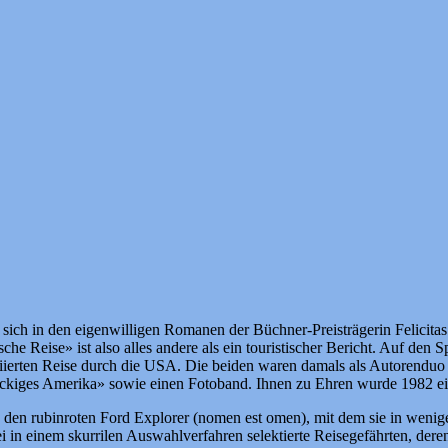
sich in den eigenwilligen Romanen der Büchner-Preisträgerin Felicitas H
 Reise» ist also alles andere als ein touristischer Bericht. Auf den Spu
tiierten Reise durch die USA. Die beiden waren damals als Autorenduo 
öckiges Amerika» sowie einen Fotoband. Ihnen zu Ehren wurde 1982 ei
5 den rubinroten Ford Explorer (nomen est omen), mit dem sie in weni
ei in einem skurrilen Auswahlverfahren selektierte Reisegefährten, der