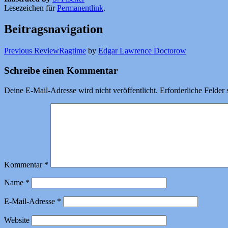
Lesezeichen für
Permanentlink
.
Beitragsnavigation
Previous Review
Ragtime
by
Edgar Lawrence Doctorow
Schreibe einen Kommentar
Deine E-Mail-Adresse wird nicht veröffentlicht.
Erforderliche Felder 
Kommentar
*
Name
*
E-Mail-Adresse
*
Website