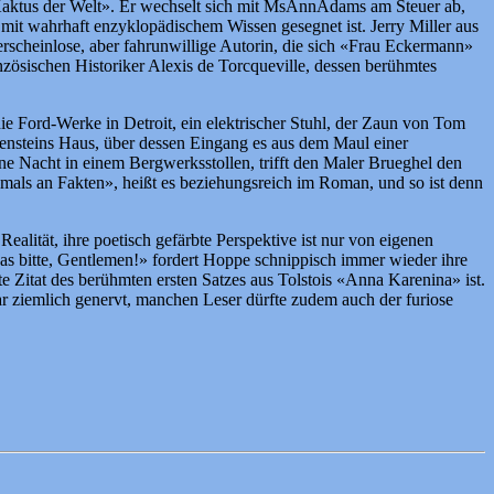
 Kaktus der Welt». Er wechselt sich mit MsAnnAdams am Steuer ab,
it wahrhaft enzyklopädischem Wissen gesegnet ist. Jerry Miller aus
erscheinlose, aber fahrunwillige Autorin, die sich «Frau Eckermann»
nzösischen Historiker Alexis de Torcqueville, dessen berühmtes
ie Ford-Werke in Detroit, ein elektrischer Stuhl, der Zaun von Tom
ensteins Haus, über dessen Eingang es aus dem Maul einer
eine Nacht in einem Bergwerksstollen, trifft den Maler Brueghel den
emals an Fakten», heißt es beziehungsreich im Roman, und so ist denn
ealität, ihre poetisch gefärbte Perspektive ist nur von eigenen
 das bitte, Gentlemen!» fordert Hoppe schnippisch immer wieder ihre
e Zitat des berühmten ersten Satzes aus Tolstois «Anna Karenina» ist.
gar ziemlich genervt, manchen Leser dürfte zudem auch der furiose