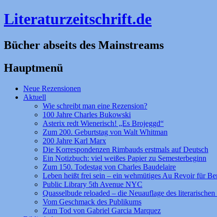
Literaturzeitschrift.de
Bücher abseits des Mainstreams
Hauptmenü
Zum
Neue Rezensionen
Inhalt
Aktuell
springen
Wie schreibt man eine Rezension?
100 Jahre Charles Bukowski
Asterix redt Wienerisch! „Es Brojeggd“
Zum 200. Geburtstag von Walt Whitman
200 Jahre Karl Marx
Die Korrespondenzen Rimbauds erstmals auf Deutsch
Ein Notizbuch: viel weißes Papier zu Semesterbeginn
Zum 150. Todestag von Charles Baudelaire
Leben heißt frei sein – ein wehmütiges Au Revoir für Be
Public Library 5th Avenue NYC
Quasselbude reloaded – die Neuauflage des literarischen 
Vom Geschmack des Publikums
Zum Tod von Gabriel Garcia Marquez