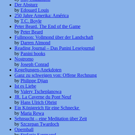
Der Absturz
by
Edouard Louis
250 Jahre Amerika: América
by
T.C. Boyle
Peter Beard. The End of the Game
by
Peter Beard
Fullmoon: Vollmond über der Landschaft
by
Darren Almond
Reading Journal – Das Panini Lesejournal
by
Panini books
Nostromo
by
Joseph Conrad
Kegeljungen-Anekdoten
Ganz zu schweigen von: Offene Rechnung
by
Philippe Djian
Ist es Liebe
by
Valery Tscheplanowa
JR. La Caverne du Pont Neuf
by
Hans Ulrich Obrist
Ein Königreich für eine Schnecke
by
Maria Rewa
Sehnsucht – eine Meditation über Zeit
by
Szczepan Twardoch
Opernball
by
Stefanie Sargnagel