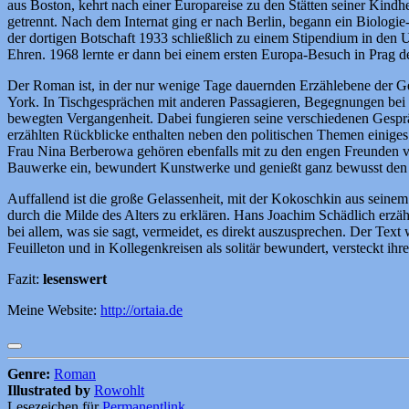
aus Boston, kehrt nach einer Europareise zu den Stätten seiner Kindh
getrennt. Nach dem Internat ging er nach Berlin, begann ein Biologi
der dortigen Botschaft 1933 schließlich zu einem Stipendium in den 
Ehren. 1968 lernte er dann bei einem ersten Europa-Besuch in Prag d
Der Roman ist, in der nur wenige Tage dauernden Erzählebene der Geg
York. In Tischgesprächen mit anderen Passagieren, Begegnungen bei
bewegten Vergangenheit. Dabei fungieren seine verschiedenen Gespräc
erzählten Rückblicke enthalten neben den politischen Themen einiges 
Frau Nina Berberowa gehören ebenfalls mit zu den engen Freunden von
Bauwerke ein, bewundert Kunstwerke und genießt ganz bewusst den Lu
Auffallend ist die große Gelassenheit, mit der Kokoschkin aus seinem
durch die Milde des Alters zu erklären. Hans Joachim Schädlich erzähl
bei allem, was sie sagt, vermeidet, es direkt auszusprechen. Der Text
Feuilleton und in Kollegenkreisen als solitär bewundert, versteckt ih
Fazit:
lesenswert
Meine Website:
http://ortaia.de
Genre:
Roman
Illustrated by
Rowohlt
Lesezeichen für
Permanentlink
.