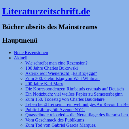
Literaturzeitschrift.de
Bücher abseits des Mainstreams
Hauptmenü
Zum
Neue Rezensionen
Inhalt
Aktuell
springen
Wie schreibt man eine Rezension?
100 Jahre Charles Bukowski
Asterix redt Wienerisch! „Es Brojeggd“
Zum 200. Geburtstag von Walt Whitman
200 Jahre Karl Marx
Die Korrespondenzen Rimbauds erstmals auf Deutsch
Ein Notizbuch: viel weißes Papier zu Semesterbeginn
Zum 150. Todestag von Charles Baudelaire
Leben heißt frei sein – ein wehmütiges Au Revoir für Be
Public Library 5th Avenue NYC
Quasselbude reloaded – die Neuauflage des literarischen 
Vom Geschmack des Publikums
Zum Tod von Gabriel Garcia Marquez