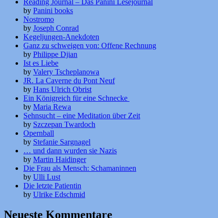
Reading Journal – Das Panini Lesejournal
by
Panini books
Nostromo
by
Joseph Conrad
Kegeljungen-Anekdoten
Ganz zu schweigen von: Offene Rechnung
by
Philippe Djian
Ist es Liebe
by
Valery Tscheplanowa
JR. La Caverne du Pont Neuf
by
Hans Ulrich Obrist
Ein Königreich für eine Schnecke
by
Maria Rewa
Sehnsucht – eine Meditation über Zeit
by
Szczepan Twardoch
Opernball
by
Stefanie Sargnagel
… und dann wurden sie Nazis
by
Martin Haidinger
Die Frau als Mensch: Schamaninnen
by
Ulli Lust
Die letzte Patientin
by
Ulrike Edschmid
Neueste Kommentare