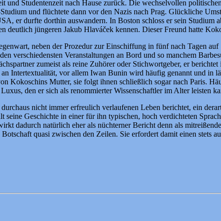
eit und Studentenzeit nach Hause zurück. Die wechselvollen politischen 
e-Studium und flüchtete dann vor den Nazis nach Prag. Glückliche Ums
USA, er durfte dorthin auswandern. In Boston schloss er sein Studium 
en deutlich jüngeren Jakub Hlaváček kennen. Dieser Freund hatte Kokos
enwart, neben der Prozedur zur Einschiffung in fünf nach Tagen auf S
 den verschiedensten Veranstaltungen an Bord und so manchem Barbesu
hspartner zumeist als reine Zuhörer oder Stichwortgeber, er berichtet
an Intertextualität, vor allem Iwan Bunin wird häufig genannt und in 
 Kokoschins Mutter, sie folgt ihnen schließlich sogar nach Paris. Häu
xus, den er sich als renommierter Wissenschaftler im Alter leisten ka
 durchaus nicht immer erfreulich verlaufenen Leben berichtet, ein derar
t seine Geschichte in einer für ihn typischen, hoch verdichteten Sprach
 wirkt dadurch natürlich eher als nüchterner Bericht denn als mitreiße
re Botschaft quasi zwischen den Zeilen. Sie erfordert damit einen stet