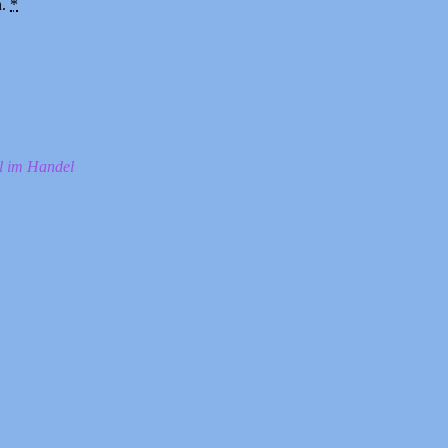
n.
*
ll im Handel