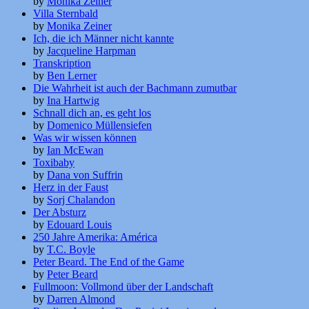
by
Monika Zeiner
Villa Sternbald
by
Monika Zeiner
Ich, die ich Männer nicht kannte
by
Jacqueline Harpman
Transkription
by
Ben Lerner
Die Wahrheit ist auch der Bachmann zumutbar
by
Ina Hartwig
Schnall dich an, es geht los
by
Domenico Müllensiefen
Was wir wissen können
by
Ian McEwan
Toxibaby
by
Dana von Suffrin
Herz in der Faust
by
Sorj Chalandon
Der Absturz
by
Edouard Louis
250 Jahre Amerika: América
by
T.C. Boyle
Peter Beard. The End of the Game
by
Peter Beard
Fullmoon: Vollmond über der Landschaft
by
Darren Almond