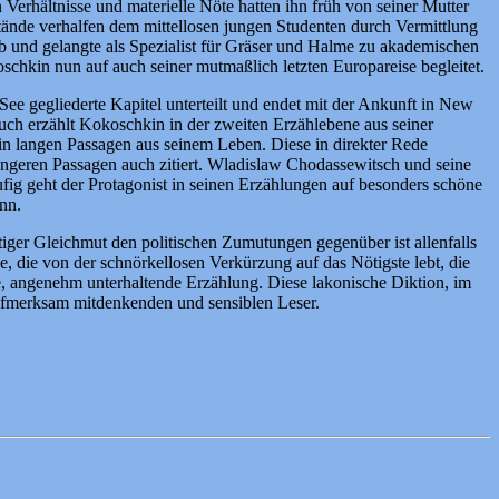
Verhältnisse und materielle Nöte hatten ihn früh von seiner Mutter
tände verhalfen dem mittellosen jungen Studenten durch Vermittlung
ab und gelangte als Spezialist für Gräser und Halme zu akademischen
chkin nun auf auch seiner mutmaßlich letzten Europareise begleitet.
ee gegliederte Kapitel unterteilt und endet mit der Ankunft in New
ch erzählt Kokoschkin in der zweiten Erzählebene aus seiner
 in langen Passagen aus seinem Leben. Diese in direkter Rede
längeren Passagen auch zitiert. Wladislaw Chodassewitsch und seine
fig geht der Protagonist in seinen Erzählungen auf besonders schöne
nn.
tiger Gleichmut den politischen Zumutungen gegenüber ist allenfalls
e, die von der schnörkellosen Verkürzung auf das Nötigste lebt, die
nde, angenehm unterhaltende Erzählung. Diese lakonische Diktion, im
s aufmerksam mitdenkenden und sensiblen Leser.