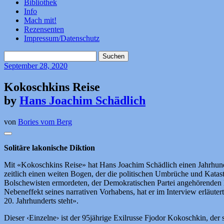
Bibliothek
Info
Mach mit!
Rezensenten
Impressum/Datenschutz
Suchen
nach:
September
28, 2020
Kokoschkins Reise
by
Hans Joachim Schädlich
von
Bories vom Berg
Solitäre lakonische Diktion
Mit «Kokoschkins Reise» hat Hans Joachim Schädlich einen Jahrhunder
zeitlich einen weiten Bogen, der die politischen Umbrüche und Katast
Bolschewisten ermordeten, der Demokratischen Partei angehörenden Min
Nebeneffekt seines narrativen Vorhabens, hat er im Interview erläuter
20. Jahrhunderts steht».
Dieser ‹Einzelne› ist der 95jährige Exilrusse Fjodor Kokoschkin, der 