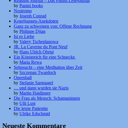
Reading Journal – Das Panini Lesejournal
by
Panini books
Nostromo
by
Joseph Conrad
Kegeljungen-Anekdoten
Ganz zu schweigen von: Offene Rechnung
by
Philippe Djian
Ist es Liebe
by
Valery Tscheplanowa
JR. La Caverne du Pont Neuf
by
Hans Ulrich Obrist
Ein Königreich für eine Schnecke
by
Maria Rewa
Sehnsucht – eine Meditation über Zeit
by
Szczepan Twardoch
Opernball
by
Stefanie Sargnagel
… und dann wurden sie Nazis
by
Martin Haidinger
Die Frau als Mensch: Schamaninnen
by
Ulli Lust
Die letzte Patientin
by
Ulrike Edschmid
Neueste Kommentare