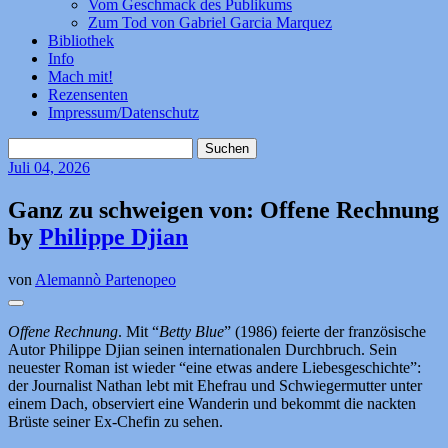
Vom Geschmack des Publikums
Zum Tod von Gabriel Garcia Marquez
Bibliothek
Info
Mach mit!
Rezensenten
Impressum/Datenschutz
Suchen
nach:
Juli
04, 2026
Ganz zu schweigen von: Offene Rechnung
by
Philippe Djian
von
Alemannò Partenopeo
Offene Rechnung
. Mit “
Betty Blue
” (1986) feierte der französische
Autor Philippe Djian seinen internationalen Durchbruch. Sein
neuester Roman ist wieder “eine etwas andere Liebesgeschichte”:
der Journalist Nathan lebt mit Ehefrau und Schwiegermutter unter
einem Dach, observiert eine Wanderin und bekommt die nackten
Brüste seiner Ex-Chefin zu sehen.