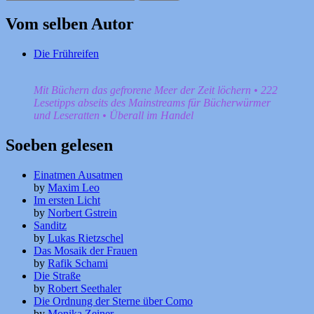
nach:
Vom selben Autor
Die Frühreifen
Mit Büchern das gefrorene Meer der Zeit löchern • 222
Lesetipps abseits des Mainstreams für Bücherwürmer
und Leseratten • Überall im Handel
Soeben gelesen
Einatmen Ausatmen
by
Maxim Leo
Im ersten Licht
by
Norbert Gstrein
Sanditz
by
Lukas Rietzschel
Das Mosaik der Frauen
by
Rafik Schami
Die Straße
by
Robert Seethaler
Die Ordnung der Sterne über Como
by
Monika Zeiner