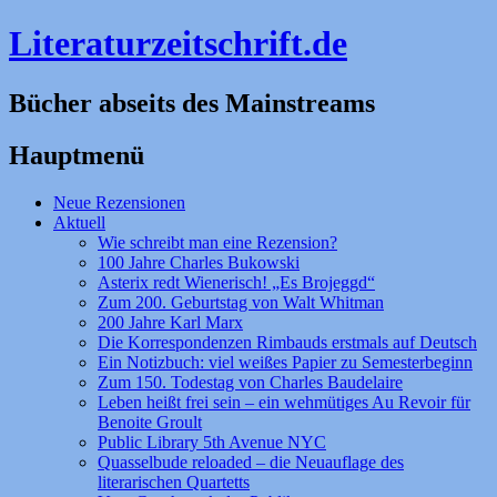
Literaturzeitschrift.de
Bücher abseits des Mainstreams
Hauptmenü
Zum
Neue Rezensionen
Inhalt
Aktuell
springen
Wie schreibt man eine Rezension?
100 Jahre Charles Bukowski
Asterix redt Wienerisch! „Es Brojeggd“
Zum 200. Geburtstag von Walt Whitman
200 Jahre Karl Marx
Die Korrespondenzen Rimbauds erstmals auf Deutsch
Ein Notizbuch: viel weißes Papier zu Semesterbeginn
Zum 150. Todestag von Charles Baudelaire
Leben heißt frei sein – ein wehmütiges Au Revoir für
Benoite Groult
Public Library 5th Avenue NYC
Quasselbude reloaded – die Neuauflage des
literarischen Quartetts