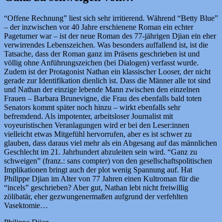
“Offene Rechnung” liest sich sehr irritierend. Während “Betty Blue”
– der inzwischen vor 40 Jahre erschienene Roman ein echter
Pageturner war – ist der neue Roman des 77-jährigen Djian ein eher
verwirrendes Lebenszeichen. Was besonders auffallend ist, ist die
Tatsache, dass der Roman ganz im Präsens geschrieben ist und
völlig ohne Anführungszeichen (bei Dialogen) verfasst wurde.
Zudem ist der Protagonist Nathan ein klassischer Looser, der nicht
gerade zur Identifikation dienlich ist. Dass die Männer alle tot sind
und Nathan der einzige lebende Mann zwischen den einzelnen
Frauen – Barbara Brunevigne, die Frau des ebenfalls bald toten
Senators kommt später noch hinzu – wirkt ebenfalls sehr
befremdend. Als impotenter, arbeitsloser Journalist mit
voyeuristischen Veranlagungen wird er bei den Leser:innen
vielleicht etwas Mitgefühl hervorrufen, aber es ist schwer zu
glauben, dass daraus viel mehr als ein Abgesang auf das männlichen
Geschlecht im 21. Jahrhundert abzuleiten sein wird. “Ganz zu
schweigen” (franz.: sans compter) von den gesellschaftspolitischen
Implikationen bringt auch der plot wenig Spannung auf. Hat
Philippe Djian im Alter von 77 Jahren einen Kultroman für die
“incels” geschrieben? Aber gut, Nathan lebt nicht freiwillig
zölibatär, eher gezwungenermaßen aufgrund der verfehlten
Vasektomie…