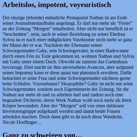
Arbeitslos, impotent, voyeuristisch
Der einzige (lebende) männliche Protagonist Nathan ist am Ende
seiner Journalistenlaufbahn angelangt. Er darf nur mehr als “Freier”
an der Zeitung “Morgen” mitarbeiten. Aber nicht nur beruflich ist er
“beschnitten”, nein, auch in seiner Beziehung zu seiner Ehefrau
Sylvia ist er nach einer mißglückten Vasektomie nicht mehr so ganz
der Mann der er war. Nachdem der Ehemann seiner
Schwiegermutter Gaby, sein Schwiegervater, in einer Badewanne
durch einen Fön zu Tode gekommen ist, wohnen Nathan und Sylvia
mit Gaby unter einem Dach. Obwohl sie zumeist das Gartenhaus
bevorzugt. Dort macht sie ihm unversehens Avancen, aber aufgrund
seiner Impotenz kann er diese quasi nur platonisch erwidern. Dafür
betrachtet er seine Frau und seine Schwiegermutter nächtens gerne
beim Schlafen. Voyeurismus? Skopophilie? Gaby ist nicht nur seine
Schwiegermutter, sondern auch Eigentümerin der Zeitung, für die
Nathan nur mehr ab und zu arbeiten darf und zudem noch eine
begnadete Dichterin, deren Werk Nathan wohl noch mehr als ihren
Körper bewundert. Aber der “Morgen” soll von einer dubiosen
Investorengruppe aufgekauft werden und damit beide Frauen
arbeitslos machen. Doch dann gibt es da noch diese Wanderin,
Nicole Dorflinger…
Ganz zu schweigen von…