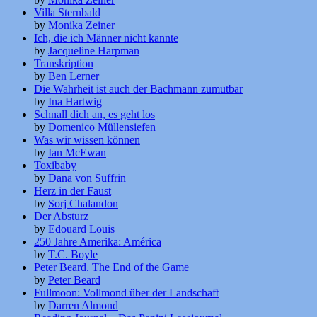
Villa Sternbald
by
Monika Zeiner
Ich, die ich Männer nicht kannte
by
Jacqueline Harpman
Transkription
by
Ben Lerner
Die Wahrheit ist auch der Bachmann zumutbar
by
Ina Hartwig
Schnall dich an, es geht los
by
Domenico Müllensiefen
Was wir wissen können
by
Ian McEwan
Toxibaby
by
Dana von Suffrin
Herz in der Faust
by
Sorj Chalandon
Der Absturz
by
Edouard Louis
250 Jahre Amerika: América
by
T.C. Boyle
Peter Beard. The End of the Game
by
Peter Beard
Fullmoon: Vollmond über der Landschaft
by
Darren Almond