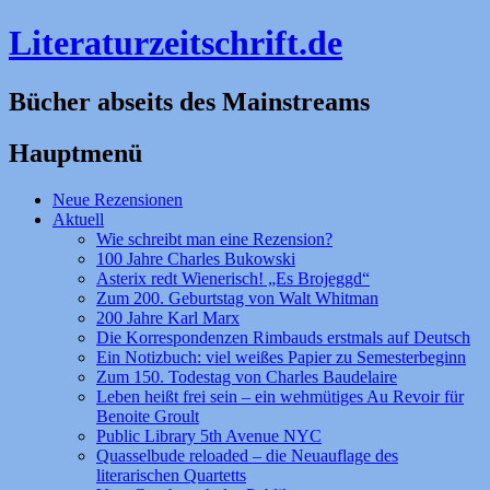
Literaturzeitschrift.de
Bücher abseits des Mainstreams
Hauptmenü
Zum
Neue Rezensionen
Inhalt
Aktuell
springen
Wie schreibt man eine Rezension?
100 Jahre Charles Bukowski
Asterix redt Wienerisch! „Es Brojeggd“
Zum 200. Geburtstag von Walt Whitman
200 Jahre Karl Marx
Die Korrespondenzen Rimbauds erstmals auf Deutsch
Ein Notizbuch: viel weißes Papier zu Semesterbeginn
Zum 150. Todestag von Charles Baudelaire
Leben heißt frei sein – ein wehmütiges Au Revoir für
Benoite Groult
Public Library 5th Avenue NYC
Quasselbude reloaded – die Neuauflage des
literarischen Quartetts