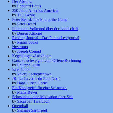
Der Absturz
by
Edouard Louis
250 Jahre Amerika: América
by
T.C. Boyle
Peter Beard. The End of the Game
by
Peter Beard
Fullmoon: Vollmond über der Landschaft
by
Darren Almond
Reading Journal – Das Panini Lesejournal
by
Panini books
Nostromo
by
Joseph Conrad
Kegeljungen-Anekdoten
Ganz zu schweigen von: Offene Rechnung
by
Philippe Djian
Ist es Liebe
by
Valery Tscheplanowa
JR. La Caverne du Pont Neuf
by
Hans Ulrich Obrist
Ein Königreich für eine Schnecke
by
Maria Rewa
Sehnsucht – eine Meditation über Zeit
by
Szczepan Twardoch
Opernball
by
Stefanie Sargnagel