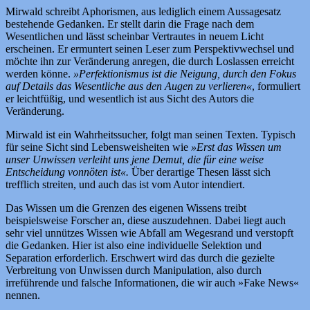
Mirwald schreibt Aphorismen, aus lediglich einem Aussagesatz
bestehende Gedanken. Er stellt darin die Frage nach dem
Wesentlichen und lässt scheinbar Vertrautes in neuem Licht
erscheinen. Er ermuntert seinen Leser zum Perspektivwechsel und
möchte ihn zur Veränderung anregen, die durch Loslassen erreicht
werden könne.
»Perfektionismus ist die Neigung, durch den Fokus
auf Details das Wesentliche aus den Augen zu verlieren«
, formuliert
er leichtfüßig, und wesentlich ist aus Sicht des Autors die
Veränderung.
Mirwald ist ein Wahrheitssucher, folgt man seinen Texten. Typisch
für seine Sicht sind Lebensweisheiten wie
»Erst das Wissen um
unser Unwissen verleiht uns jene Demut, die für eine weise
Entscheidung vonnöten ist«.
Über derartige Thesen lässt sich
trefflich streiten, und auch das ist vom Autor intendiert.
Das Wissen um die Grenzen des eigenen Wissens treibt
beispielsweise Forscher an, diese auszudehnen. Dabei liegt auch
sehr viel unnützes Wissen wie Abfall am Wegesrand und verstopft
die Gedanken. Hier ist also eine individuelle Selektion und
Separation erforderlich. Erschwert wird das durch die gezielte
Verbreitung von Unwissen durch Manipulation, also durch
irreführende und falsche Informationen, die wir auch »Fake News«
nennen.