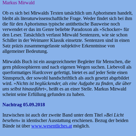
Markus Mirwald
Ob es sich bei Mirwalds Texten tatsächlich um Aphorismen handelt,
bleibt als literaturwissenschaftliche Frage. Weder findet sich bei ihm
die für den Aphorismus typische antithetische Bauweise noch
verwendet er das im Genre beliebte Paradoxon als »Schocker« für
den Leser. Tatsächlich verfasst Mirwald Sentenzen, wie sie schon
Schiller in der Weimarer Klassik einsetzte. Sentenzen sind in einen
Satz präzis zusammengefasste subjektive Erkenntnisse von
allgemeiner Bedeutung.
Mirwalds Buch ist ein ausgezeichneter Begleiter für Menschen, die
gern philosophieren und nach eigenen Wegen suchen. Liebevoll als
querformatiges Hardcover gefertigt, bietet es auf jeder Seite einen
Sinnspruch, der sowohl handschriftlich als auch gesetzt abgebildet
wird. »
Nichts ist beglückender, als eine Aufgabe zu finden, die über
uns selbst hinausführt
«, heißt es an einer Stelle. Markus Mirwald
scheint seine Erfüllung gefunden zu haben.
Nachtrag 05.09.2018
Inzwischen ist auch der zweite Band unter dem Titel
»Bei Licht
besehen«
in identischer Ausstattung erschienen. Bezug der beiden
Bände ist über
www.wesentliches.at
möglich.