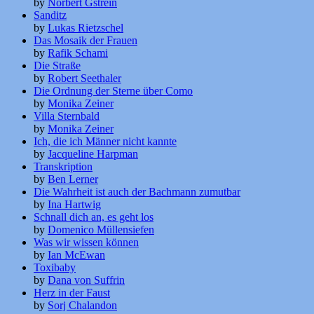
by
Norbert Gstrein
Sanditz
by
Lukas Rietzschel
Das Mosaik der Frauen
by
Rafik Schami
Die Straße
by
Robert Seethaler
Die Ordnung der Sterne über Como
by
Monika Zeiner
Villa Sternbald
by
Monika Zeiner
Ich, die ich Männer nicht kannte
by
Jacqueline Harpman
Transkription
by
Ben Lerner
Die Wahrheit ist auch der Bachmann zumutbar
by
Ina Hartwig
Schnall dich an, es geht los
by
Domenico Müllensiefen
Was wir wissen können
by
Ian McEwan
Toxibaby
by
Dana von Suffrin
Herz in der Faust
by
Sorj Chalandon