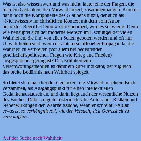
Was ist also wissenswert und was nicht, lautet eine der Fragen, die
mit dem Gedanken, den Mirwald äußert, zusammenhängen. Kommt
dann noch die Komponente des Glaubens hinzu, der auch als
»Nichtwissen« im christlichen Kontext mit dem vom Autor
benutzten Begriff »Demut« korrespondiert, wird es schwierig. Denn
wie behauptet sich der moderne Mensch im Dschungel der vielen
Wahrheiten, die ihm von allen Seiten geboten werden und oft nur
Unwahrheiten sind, wenn das Interesse offizieller Propaganda, die
Wahrheit zu verbreiten (vor allem bei bedeutenden
gesellschaftspolitischen Fragen wie Krieg und Frieden)
ausgesprochen gering ist? Das Erblühen von
Verschwörungstheorien ist dafür ein guter Indikator, der zugleich
das breite Bedürfnis nach Wahrheit spiegelt.
So bietet sich mancher der Gedanken, die Mirwald in seinem Buch
versammelt, als Ausgangspunkt für einen intellektuellen
Gedankenaustausch an, und darin liegt auch der wesentliche Nutzen
des Buches. Dabei zeigt der österreichische Autor auch Risiken und
Nebenwirkungen der Wahrheitssuche, wenn er schreibt: »
Kaum
etwas ist so verhängnisvoll, wie der Versuch, sich Gewissheit zu
verschaffen
«.
Auf der Suche nach Wahrheit: