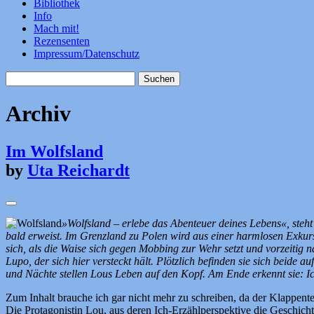
Bibliothek
Info
Mach mit!
Rezensenten
Impressum/Datenschutz
Suchen
nach:
Archiv
Im Wolfsland
by
Uta Reichardt
»Wolfsland – erlebe das Abenteuer deines Lebens«, steht 
bald erweist. Im Grenzland zu Polen wird aus einer harmlosen Exkur
sich, als die Waise sich gegen Mobbing zur Wehr setzt und vorzeitig n
Lupo, der sich hier versteckt hält. Plötzlich befinden sie sich beide
und Nächte stellen Lous Leben auf den Kopf. Am Ende erkennt sie: Ich
Zum Inhalt brauche ich gar nicht mehr zu schreiben, da der Klappente
Die Protagonistin Lou, aus deren Ich-Erzählperspektive die Geschichte