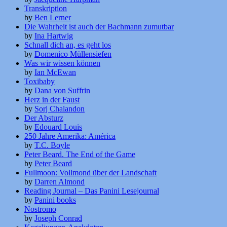
Transkription
by
Ben Lerner
Die Wahrheit ist auch der Bachmann zumutbar
by
Ina Hartwig
Schnall dich an, es geht los
by
Domenico Müllensiefen
Was wir wissen können
by
Ian McEwan
Toxibaby
by
Dana von Suffrin
Herz in der Faust
by
Sorj Chalandon
Der Absturz
by
Edouard Louis
250 Jahre Amerika: América
by
T.C. Boyle
Peter Beard. The End of the Game
by
Peter Beard
Fullmoon: Vollmond über der Landschaft
by
Darren Almond
Reading Journal – Das Panini Lesejournal
by
Panini books
Nostromo
by
Joseph Conrad