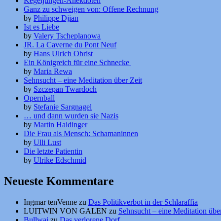
Kegeljungen-Anekdoten
Ganz zu schweigen von: Offene Rechnung
by
Philippe Djian
Ist es Liebe
by
Valery Tscheplanowa
JR. La Caverne du Pont Neuf
by
Hans Ulrich Obrist
Ein Königreich für eine Schnecke
by
Maria Rewa
Sehnsucht – eine Meditation über Zeit
by
Szczepan Twardoch
Opernball
by
Stefanie Sargnagel
… und dann wurden sie Nazis
by
Martin Haidinger
Die Frau als Mensch: Schamaninnen
by
Ulli Lust
Die letzte Patientin
by
Ulrike Edschmid
Neueste Kommentare
Ingmar tenVenne
zu
Das Politikverbot in der Schlaraffia
LUITWIN VON GALEN
zu
Sehnsucht – eine Meditation über
Bullwai
zu
Das verlorene Dorf