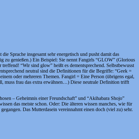
t die Sprache insgesamt sehr energetisch und pusht damit das
chtig zu genießen.) Ein Beispiel: Sie nennt Fangirls “GLOW” (Glorious
 treffend! “Wir sind glow” heißt es dementsprechend. Selbstbewusst
tsprechend neutral sind die Definitionen für die Begriffe: “Geek =
u einem oder mehreren Themen. Fangirl = Eine Person (übrigens egal,
l, muss frau das extra erwähnen…) Diese neutrale Definition trifft
rphosen – Geheimnis einer Freundschaft” und “Akihabara Shojo”
en wissen das meiste schon. Oder: Die älteren wissen manches, wie für
egangen. Das Mutterdasein vereinnahmt einen doch (viel zu) sehr.