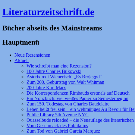
Literaturzeitschrift.de
Bücher abseits des Mainstreams
Hauptmenü
Zum
Neue Rezensionen
Inhalt
Aktuell
springen
Wie schreibt man eine Rezension?
100 Jahre Charles Bukowski
Asterix redt Wienerisch! „Es Brojeggd“
Zum 200. Geburtstag von Walt Whitman
200 Jahre Karl Marx
Die Korrespondenzen Rimbauds erstmals auf Deutsch
Ein Notizbuch: viel weißes Papier zu Semesterbeginn
Zum 150. Todestag von Charles Baudelaire
Leben heißt frei sein – ein wehmütiges Au Revoir für Be
Public Library 5th Avenue NYC
Quasselbude reloaded – die Neuauflage des literarischen 
Vom Geschmack des Publikums
Zum Tod von Gabriel Garcia Marquez