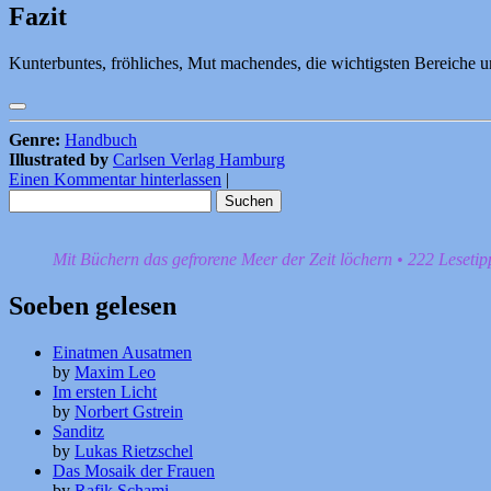
Fazit
Kunterbuntes, fröhliches, Mut machendes, die wichtigsten Bereiche 
Genre:
Handbuch
Illustrated by
Carlsen Verlag Hamburg
Einen Kommentar hinterlassen
|
Suchen
nach:
Mit Büchern das gefrorene Meer der Zeit löchern • 222 Leseti
Soeben gelesen
Einatmen Ausatmen
by
Maxim Leo
Im ersten Licht
by
Norbert Gstrein
Sanditz
by
Lukas Rietzschel
Das Mosaik der Frauen
by
Rafik Schami