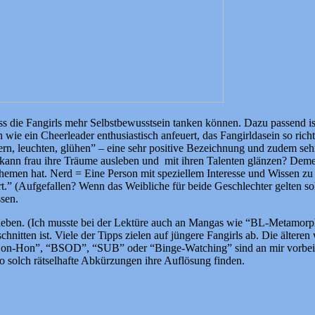
ass die Fangirls mehr Selbstbewusstsein tanken können. Dazu passend is
ch wie ein Cheerleader enthusiastisch anfeuert, das Fangirldasein so ri
n, leuchten, glühen” – eine sehr positive Bezeichnung und zudem sehr
r kann frau ihre Träume ausleben und mit ihren Talenten glänzen? Demen
 Themen hat. Nerd = Eine Person mit speziellem Interesse und Wissen z
t.” (Aufgefallen? Wenn das Weibliche für beide Geschlechter gelten sol
ssen.
chrieben. (Ich musste bei der Lektüre auch an Mangas wie “BL-Metamo
chnitten ist. Viele der Tipps zielen auf jüngere Fangirls ab. Die älter
Con-Hon”, “BSOD”, “SUB” oder “Binge-Watching” sind an mir vorbei g
o solch rätselhafte Abkürzungen ihre Auflösung finden.