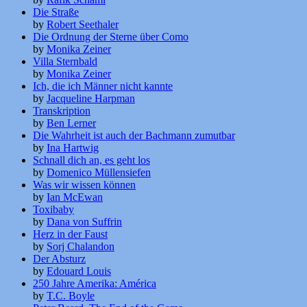
Die Straße
by
Robert Seethaler
Die Ordnung der Sterne über Como
by
Monika Zeiner
Villa Sternbald
by
Monika Zeiner
Ich, die ich Männer nicht kannte
by
Jacqueline Harpman
Transkription
by
Ben Lerner
Die Wahrheit ist auch der Bachmann zumutbar
by
Ina Hartwig
Schnall dich an, es geht los
by
Domenico Müllensiefen
Was wir wissen können
by
Ian McEwan
Toxibaby
by
Dana von Suffrin
Herz in der Faust
by
Sorj Chalandon
Der Absturz
by
Edouard Louis
250 Jahre Amerika: América
by
T.C. Boyle