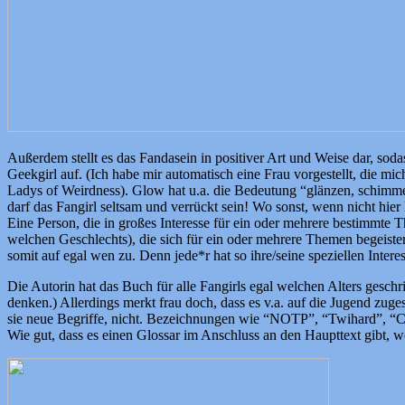
Außerdem stellt es das Fandasein in positiver Art und Weise dar, sod
Geekgirl auf. (Ich habe mir automatisch eine Frau vorgestellt, die mi
Ladys of Weirdness). Glow hat u.a. die Bedeutung “glänzen, schimmer
darf das Fangirl seltsam und verrückt sein! Wo sonst, wenn nicht hie
Eine Person, die in großes Interesse für ein oder mehrere bestimmte
welchen Geschlechts), die sich für ein oder mehrere Themen begeister
somit auf egal wen zu. Denn jede*r hat so ihre/seine speziellen Intere
Die Autorin hat das Buch für alle Fangirls egal welchen Alters ges
denken.) Allerdings merkt frau doch, dass es v.a. auf die Jugend zuges
sie neue Begriffe, nicht. Bezeichnungen wie “NOTP”, “Twihard”, “
Wie gut, dass es einen Glossar im Anschluss an den Haupttext gibt, w