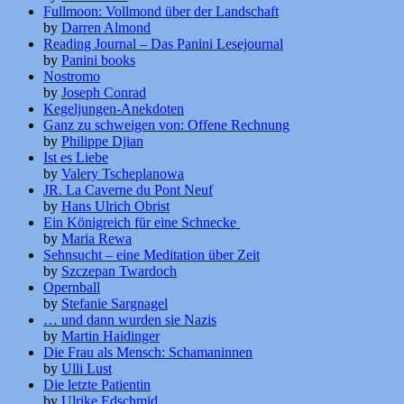
Fullmoon: Vollmond über der Landschaft
by
Darren Almond
Reading Journal – Das Panini Lesejournal
by
Panini books
Nostromo
by
Joseph Conrad
Kegeljungen-Anekdoten
Ganz zu schweigen von: Offene Rechnung
by
Philippe Djian
Ist es Liebe
by
Valery Tscheplanowa
JR. La Caverne du Pont Neuf
by
Hans Ulrich Obrist
Ein Königreich für eine Schnecke
by
Maria Rewa
Sehnsucht – eine Meditation über Zeit
by
Szczepan Twardoch
Opernball
by
Stefanie Sargnagel
… und dann wurden sie Nazis
by
Martin Haidinger
Die Frau als Mensch: Schamaninnen
by
Ulli Lust
Die letzte Patientin
by
Ulrike Edschmid