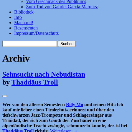
Vom Geschmack des Publikums
Zum Tod von Gabriel Garcia Marquez
Bibliothek
Info
Mach mit!
Rezensenten
Impressum/Datenschutz
Suchen
nach:
Archiv
Sehnsucht nach Nebudistan
by
Thaddäus Troll
Wer von den älteren Semestern
Billy Mo
und seinen Hit »Ich
kauf mir lieber einen Tirolerhut« erinnert und über den
tiefschwarzen Jazz-Trompeter und Schlagersänger aus
Trinidad, der sich zum Gaudi der Zuschauer in eine
alpenländische Tracht zwängte, schmunzeln konnte, der ist bei
Thaddäus Troll
richtig.
Weiterlesen
→