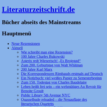
Literaturzeitschrift.de
Bücher abseits des Mainstreams
Hauptmenü
Zum
Neue Rezensionen
Inhalt
Aktuell
springen
Wie schreibt man eine Rezension?
100 Jahre Charles Bukowski
Asterix redt Wienerisch! „Es Brojeggd“
Zum 200. Geburtstag von Walt Whitman
200 Jahre Karl Marx
Die Korrespondenzen Rimbauds erstmals auf Deutsch
Ein Notizbuch: viel weißes Papier zu Semesterbeginn
Zum 150. Todestag von Charles Baudelaire
Leben heißt frei sein – ein wehmütiges Au Revoir für
Benoite Groult
Public Library 5th Avenue NYC
Quasselbude reloaded – die Neuauflage des
literarischen Quartetts