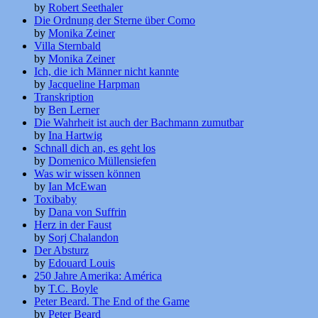
by
Robert Seethaler
Die Ordnung der Sterne über Como
by
Monika Zeiner
Villa Sternbald
by
Monika Zeiner
Ich, die ich Männer nicht kannte
by
Jacqueline Harpman
Transkription
by
Ben Lerner
Die Wahrheit ist auch der Bachmann zumutbar
by
Ina Hartwig
Schnall dich an, es geht los
by
Domenico Müllensiefen
Was wir wissen können
by
Ian McEwan
Toxibaby
by
Dana von Suffrin
Herz in der Faust
by
Sorj Chalandon
Der Absturz
by
Edouard Louis
250 Jahre Amerika: América
by
T.C. Boyle
Peter Beard. The End of the Game
by
Peter Beard