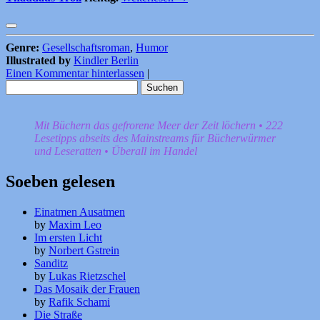
Genre:
Gesellschaftsroman
,
Humor
Illustrated by
Kindler Berlin
Einen Kommentar hinterlassen
|
Suchen
nach:
Mit Büchern das gefrorene Meer der Zeit löchern • 222
Lesetipps abseits des Mainstreams für Bücherwürmer
und Leseratten • Überall im Handel
Soeben gelesen
Einatmen Ausatmen
by
Maxim Leo
Im ersten Licht
by
Norbert Gstrein
Sanditz
by
Lukas Rietzschel
Das Mosaik der Frauen
by
Rafik Schami
Die Straße