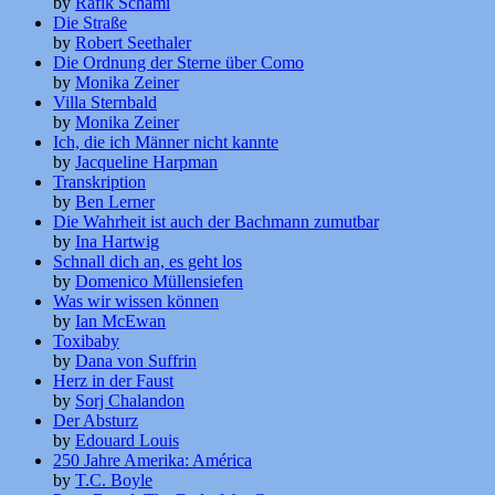
by
Rafik Schami
Die Straße
by
Robert Seethaler
Die Ordnung der Sterne über Como
by
Monika Zeiner
Villa Sternbald
by
Monika Zeiner
Ich, die ich Männer nicht kannte
by
Jacqueline Harpman
Transkription
by
Ben Lerner
Die Wahrheit ist auch der Bachmann zumutbar
by
Ina Hartwig
Schnall dich an, es geht los
by
Domenico Müllensiefen
Was wir wissen können
by
Ian McEwan
Toxibaby
by
Dana von Suffrin
Herz in der Faust
by
Sorj Chalandon
Der Absturz
by
Edouard Louis
250 Jahre Amerika: América
by
T.C. Boyle