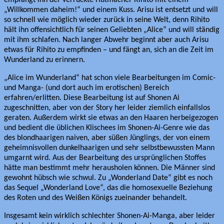
empfängt ihn der verrückte Hutmacher Rihito mit einem
„Willkommen daheim!“ und einem Kuss. Arisu ist entsetzt und will
so schnell wie möglich wieder zurück in seine Welt, denn Rihito
hält ihn offensichtlich für seinen Geliebten „Alice“ und will ständig
mit ihm schlafen. Nach langer Abwehr beginnt aber auch Arisu
etwas für Rihito zu empfinden – und fängt an, sich an die Zeit im
Wunderland zu erinnern.
„Alice im Wunderland“ hat schon viele Bearbeitungen im Comic-
und Manga- (und dort auch im erotischen) Bereich
erfahren/erlitten. Diese Bearbeitung ist auf Shonen Ai
zugeschnitten, aber von der Story her leider ziemlich einfallslos
geraten. Außerdem wirkt sie etwas an den Haaren herbeigezogen
und bedient die üblichen Klischees im Shonen-Ai-Genre wie das
des blondhaarigen naiven, aber süßen Jünglings, der von einem
geheimnisvollen dunkelhaarigen und sehr selbstbewussten Mann
umgarnt wird. Aus der Bearbeitung des ursprünglichen Stoffes
hätte man bestimmt mehr herausholen können. Die Männer sind
gewohnt hübsch wie schwul. Zu „Wonderland Date“ gibt es noch
das Sequel „Wonderland Love“, das die homosexuelle Beziehung
des Roten und des Weißen Königs zueinander behandelt.
Insgesamt kein wirklich schlechter Shonen-Ai-Manga, aber leider