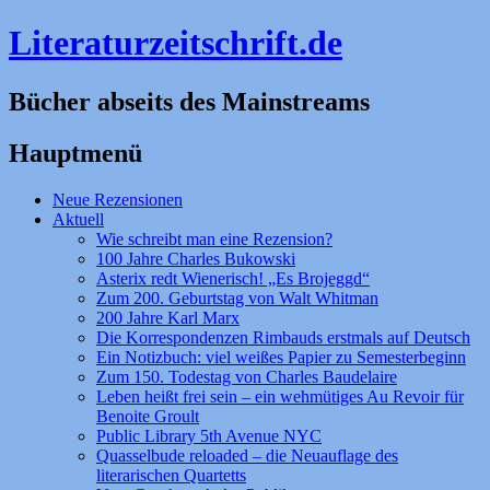
Literaturzeitschrift.de
Bücher abseits des Mainstreams
Hauptmenü
Zum
Neue Rezensionen
Inhalt
Aktuell
springen
Wie schreibt man eine Rezension?
100 Jahre Charles Bukowski
Asterix redt Wienerisch! „Es Brojeggd“
Zum 200. Geburtstag von Walt Whitman
200 Jahre Karl Marx
Die Korrespondenzen Rimbauds erstmals auf Deutsch
Ein Notizbuch: viel weißes Papier zu Semesterbeginn
Zum 150. Todestag von Charles Baudelaire
Leben heißt frei sein – ein wehmütiges Au Revoir für
Benoite Groult
Public Library 5th Avenue NYC
Quasselbude reloaded – die Neuauflage des
literarischen Quartetts