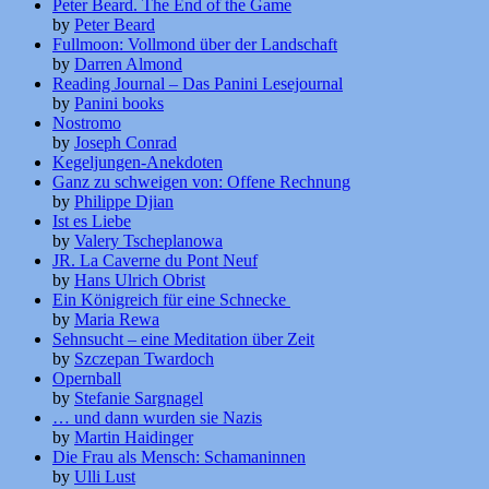
Peter Beard. The End of the Game
by
Peter Beard
Fullmoon: Vollmond über der Landschaft
by
Darren Almond
Reading Journal – Das Panini Lesejournal
by
Panini books
Nostromo
by
Joseph Conrad
Kegeljungen-Anekdoten
Ganz zu schweigen von: Offene Rechnung
by
Philippe Djian
Ist es Liebe
by
Valery Tscheplanowa
JR. La Caverne du Pont Neuf
by
Hans Ulrich Obrist
Ein Königreich für eine Schnecke
by
Maria Rewa
Sehnsucht – eine Meditation über Zeit
by
Szczepan Twardoch
Opernball
by
Stefanie Sargnagel
… und dann wurden sie Nazis
by
Martin Haidinger
Die Frau als Mensch: Schamaninnen
by
Ulli Lust