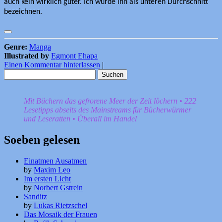
auch kein wirklich guter. Ich würde ihn als unteren Durchschnitt
bezeichnen.
Genre:
Manga
Illustrated by
Egmont Ehapa
Einen Kommentar hinterlassen
|
Suchen
nach:
Mit Büchern das gefrorene Meer der Zeit löchern • 222
Lesetipps abseits des Mainstreams für Bücherwürmer
und Leseratten • Überall im Handel
Soeben gelesen
Einatmen Ausatmen
by
Maxim Leo
Im ersten Licht
by
Norbert Gstrein
Sanditz
by
Lukas Rietzschel
Das Mosaik der Frauen